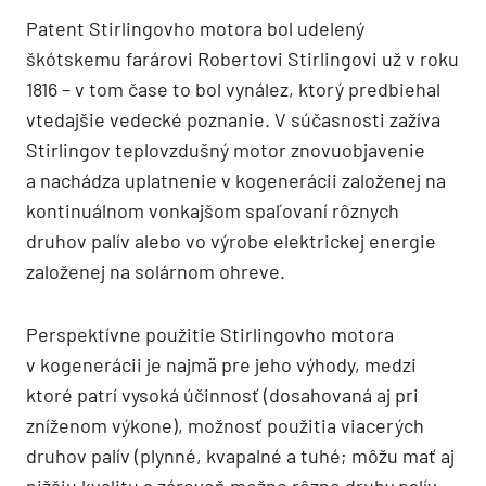
Patent Stirlingovho motora bol udelený
škótskemu farárovi Robertovi Stirlingovi už v roku
1816 – v tom čase to bol vynález, ktorý predbiehal
vtedajšie vedecké poznanie. V súčasnosti zažíva
Stirlingov teplovzdušný motor znovuobjavenie
a nachádza uplatnenie v kogenerácii založenej na
kontinuálnom vonkajšom spaľovaní rôznych
druhov palív alebo vo výrobe elektrickej energie
založenej na solárnom ohreve.
Perspektívne použitie Stirlingovho motora
v kogenerácii je najmä pre jeho výhody, medzi
ktoré patrí vysoká účinnosť (dosahovaná aj pri
zníženom výkone), možnosť použitia viacerých
druhov palív (plynné, kvapalné a tuhé; môžu mať aj