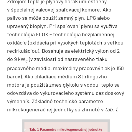
Zdrojom tepla je plynový horák umiestnený
v špeciálnej valcovej spaľovacej komore. Ako
palivo sa môže použiť zemný plyn, LPG alebo
upravený bioplyn. Pri spaľovaní plynu sa využíva
technológia FLOX – technológia bezplamennej
oxidácie (oxidácia pri vysokých teplotách s veľkou
recirkuláciou). Dosahuje sa elektrický výkon od 2
do 9 kW
(v závislosti od nastaveného tlaku
e
pracovného média, maximálny pracovný tlak je 150
barov). Ako chladiace médium Stirlingovho
motora je použitá zmes glykolu s vodou, teplo sa
odovzdáva do vykurovacieho systému cez doskový
výmenník. Základné technické parametre
mikrokogeneračnej jednotky sú zhrnuté v
tab. 1
.