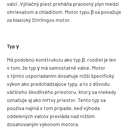
valci. Výtlačný piest preháňa pracovný plyn medzi
ohrievačom a chladičom. Motor typu β sa považuje
za klasický Stirlingov motor.
Typ γ
Má podobnú konštrukciu ako typ β, rozdiel je len
v tom, že typ γ má samostatné valce. Motor
s týmto usporiadaním dosahuje nižší špecifický
výkon ako predchádzajúce typy, a to z dôvodu
väčšieho škodlivého priestoru, ktorý sa niekedy
označuje aj ako mŕtvy priestor. Tento typ sa
používa najmä v tom prípade, keď výhoda
oddelených valcov prevláda nad nižším
dosahovaným výkonom motora.