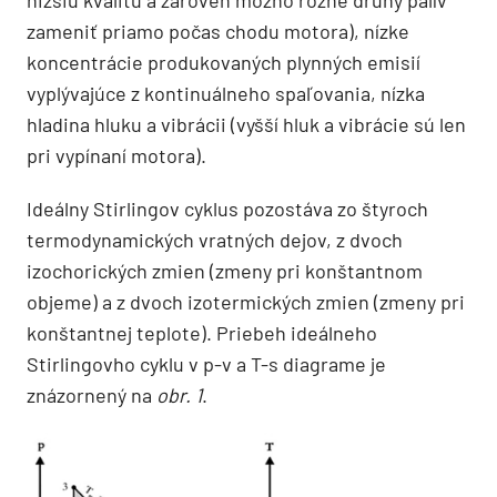
nižšiu kvalitu a zároveň možno rôzne druhy palív
zameniť priamo počas chodu motora), nízke
koncentrácie produkovaných plynných emisií
vyplývajúce z kontinuálneho spaľovania, nízka
hladina hluku a vibrácii (vyšší hluk a vibrácie sú len
pri vypínaní motora).
Ideálny Stirlingov cyklus pozostáva zo štyroch
termodynamických vratných dejov, z dvoch
izochorických zmien (zmeny pri konštantnom
objeme) a z dvoch izotermických zmien (zmeny pri
konštantnej teplote). Priebeh ideálneho
Stirlingovho cyklu v p-v a T-s diagrame je
znázornený na
obr. 1
.