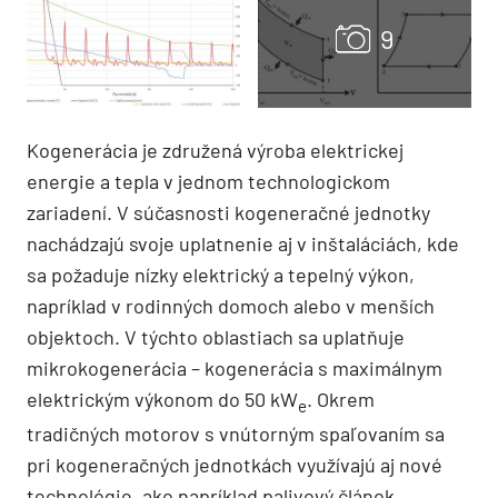
Kogenerácia je združená výroba elektrickej
energie a tepla v jednom technologickom
zariadení. V súčasnosti kogeneračné jednotky
nachádzajú svoje uplatnenie aj v inštaláciách, kde
sa požaduje nízky elektrický a tepelný výkon,
napríklad v rodinných domoch alebo v menších
objektoch. V týchto oblastiach sa uplatňuje
mikrokogenerácia – kogenerácia s maximálnym
elektrickým výkonom do 50 kW
. Okrem
e
tradičných motorov s vnútorným spaľovaním sa
pri kogeneračných jednotkách využívajú aj nové
technológie, ako napríklad palivový článok,