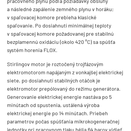
pracovného plynu podľa požiadavky obsluhy
a následné zapálenie zemného plynu v horáku;
v spaľovacej komore prebieha klasické
spaľovanie. Po dosiahnutí minimálnej teploty
v spaľovacej komore požadovanej pre stabilnú
bezplamennú oxidáciu (okolo 420 °C) sa spúšťa
systém horenia FLOX.
Stirlingov motor je roztočený trojfázovým
elektromotorom napájaným z vonkajšej elektrickej
siete, po dosiahnutí stabilných otáčok je
elektromotor prepólovaný do režimu generátora.
Generovanie elektrickej energie nastáva po 5
minútach od spustenia, ustálená výroba
elektrickej energie po 14 minútach. Priebeh
parametrov počas spúšťania mikrokogeneračnej
jednotky pri pracovnom tlaku hélia 64 barov vidieť