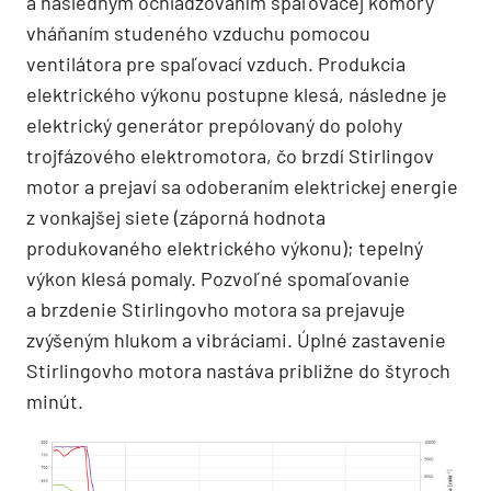
a následným ochladzovaním spaľovacej komory
vháňaním studeného vzduchu pomocou
ventilátora pre spaľovací vzduch. Produkcia
elektrického výkonu postupne klesá, následne je
elektrický generátor prepólovaný do polohy
trojfázového elektromotora, čo brzdí Stirlingov
motor a prejaví sa odoberaním elektrickej energie
z vonkajšej siete (záporná hodnota
produkovaného elektrického výkonu); tepelný
výkon klesá pomaly. Pozvoľné spomaľovanie
a brzdenie Stirlingovho motora sa prejavuje
zvýšeným hlukom a vibráciami. Úplné zastavenie
Stirlingovho motora nastáva približne do štyroch
minút.