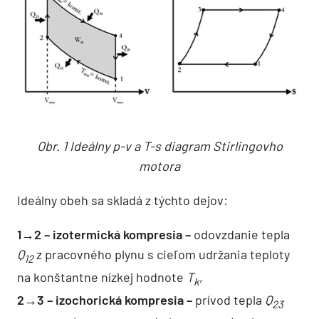
Obr. 1 Ideálny p-v a T-s diagram Stirlingovho
motora
Ideálny obeh sa skladá z týchto dejov:
1→2 – izotermická kompresia –
odovzdanie tepla
Q
z pracovného plynu s cieľom udržania teploty
12
na konštantne nízkej hodnote
T
,
k
2→3 – izochorická kompresia –
prívod tepla
Q
23