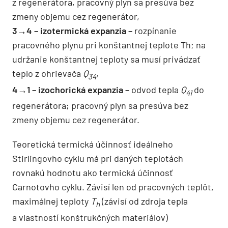
z regenerátora, pracovný plyn sa presúva bez
zmeny objemu cez regenerátor,
3→4 – izotermická expanzia –
rozpínanie
pracovného plynu pri konštantnej teplote Th; na
udržanie konštantnej teploty sa musí privádzať
teplo z ohrievača
Q
,
34
4→1 – izochorická expanzia –
odvod tepla
Q
do
41
regenerátora; pracovný plyn sa presúva bez
zmeny objemu cez regenerátor.
Teoretická termická účinnosť ideálneho
Stirlingovho cyklu má pri daných teplotách
rovnakú hodnotu ako termická účinnosť
Carnotovho cyklu. Závisí len od pracovných teplôt,
maximálnej teploty
T
(závisí od zdroja tepla
h
a vlastností konštrukčných materiálov)