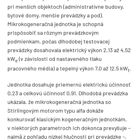
pri menších objektoch (administratívne budovy,
bytové domy, menšie prevádzky a pod).
Mikrokogeneračná jednotka je schopná
prispôsobiť sa rôznym prevádzkovým
podmienkam, počas dlhodobej testovacej
prevádzky dosahovala elektrický výkon 2,13 až 4,52
kW
(v závislosti od nastaveného tlaku
e
pracovného média) a tepelný výkon 7,0 až 12,5 kW
.
t
Jednotka dosahuje priemernú elektrickú účinnosť
0,23 a celkovú účinnosť 0,91. Dlhodobá prevádzka
ukázala, že mikrokogeneračná jednotka so
Stirlingovým motorom typu alfa dokáže
konkurovať klasickým kogeneračným jednotkám,
v niektorých parametroch ich dokonca prevyšuje –
najmä z pohľadu nízkej hlučnosti pri prevádzke –,