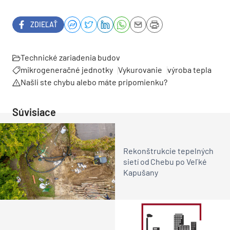
ZDIEĽAŤ
Technické zariadenia budov
mikrogeneračné jednotky
Vykurovanie
výroba tepla
Našli ste chybu alebo máte pripomienku?
Súvisiace
Rekonštrukcie tepelných
sietí od Chebu po Veľké
Kapušany