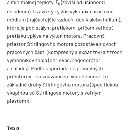
a minimálnej teploty
T
(závisí od účinnosti
k
chladenia). Uzavretý cyklus vykonáva pracovné
médium (najčastejšie vzduch, dusík alebo hélium),
ktoré je pod stálym pretlakom, pričom veľkosť
pretlaku vplýva na výkon motora. Pracovný
priestor Stirlingovho motora pozostáva z dvoch
pracovných častí (kompresný a expanzný) a z troch
výmenníkov tepla (ohrievač, regenerátor
a chladič). Podľa usporiadania pracovných
priestorov rozoznávame vo všeobecnosti tri
základné druhy Stirlingovho motora (špecifickou
skupinou sú Stirlingove motory s voľným
piestom):
Typ α