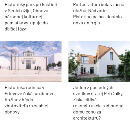
Historický park pri kaštieli
Pod asfaltom bola vzácna
v Senici ožije. Obnova
dlažba. Nádvorie
národnej kultúrnej
Pistoriho paláca dostalo
pamiatky vstupuje do
novú energiu
ďalšej fázy
Historická radnica v
Jeden z posledných
Prievoze čaká na obnovu.
svedkov starej Petržalky.
Ružinov hľadá
Získa citlivá
zhotoviteľa rozsiahlej
rekonštrukcia rodinného
obnovy
domu cenu za
architektúru?