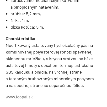
spracovanie mechanickým kotvením
a plnoplošným natavením,
hrúbka: 5,2 mm,
šírka: 1 m,
dĺžka kotúča: 5 m.
Charakteristika
Modifikovaný asfaltovaný hydroizolačný pás na
kombinovanej polyesterovej rohoži spevnenej
sklenenou mriežkou, s krycou vrstvou na báze
asfaltovej hmoty s obsahom termoplastického
SBS kaučuku a plnidla, na vrchnej strane
s farebným hrubozrnným minerálnym posypom
a na spodnej strane so separačnou fóliou.
www.icopal.sk