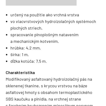
určený na použitie ako vrchná vrstva
vo viacvrstvových hydroizolačných systémoch
plochých striech,
spracovanie plnoplošným natavením
a mechanickým kotvením,
hrúbka: 4,2 mm,
šírka: 1 m,
dĺžka kotúča: 7,5 m.
Charakteristika
Modifikovaný asfaltovaný hydroizolačný pás na
sklenenej tkanine, s krycou vrstvou na báze
asfaltovej hmoty s obsahom termoplastického
SBS kaučuku a plnidla, na vrchnej strane
s farebným hrubozrnným minerálnym posypom