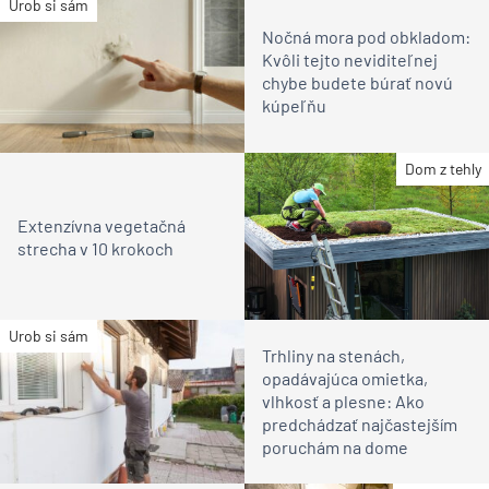
Urob si sám
Nočná mora pod obkladom:
Kvôli tejto neviditeľnej
chybe budete búrať novú
kúpeľňu
Dom z tehly
Extenzívna vegetačná
strecha v 10 krokoch
Urob si sám
Trhliny na stenách,
opadávajúca omietka,
vlhkosť a plesne: Ako
predchádzať najčastejším
poruchám na dome