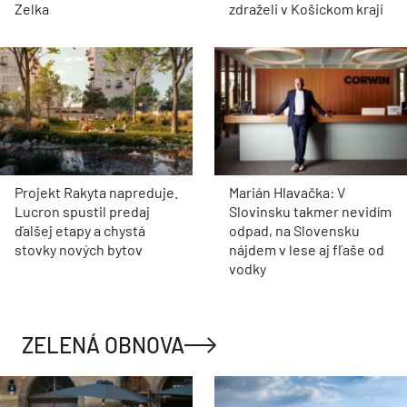
Zelka
zdraželi v Košickom kraji
Projekt Rakyta napreduje.
Marián Hlavačka: V
Lucron spustil predaj
Slovinsku takmer nevidím
ďalšej etapy a chystá
odpad, na Slovensku
stovky nových bytov
nájdem v lese aj fľaše od
vodky
ZELENÁ OBNOVA