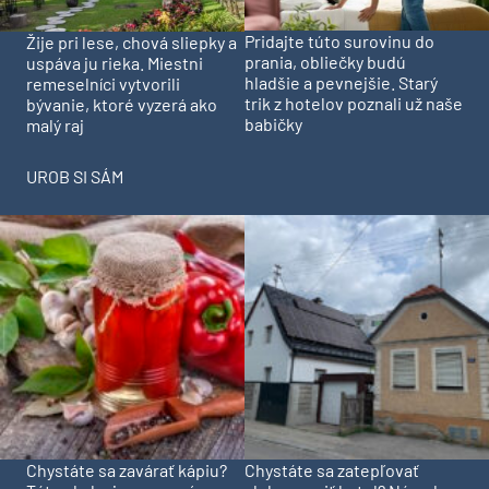
Pridajte túto surovinu do
Žije pri lese, chová sliepky a
prania, obliečky budú
uspáva ju rieka. Miestni
hladšie a pevnejšie. Starý
remeselníci vytvorili
trik z hotelov poznali už naše
bývanie, ktoré vyzerá ako
babičky
malý raj
UROB SI SÁM
Chystáte sa zavárať kápiu?
Chystáte sa zatepľovať