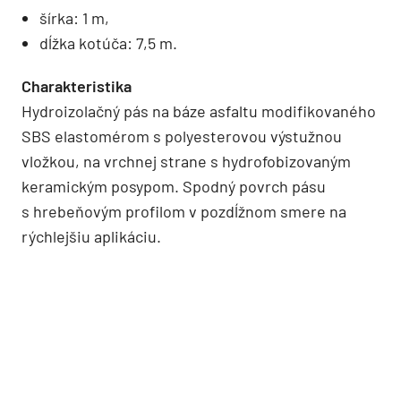
šírka: 1 m,
dĺžka kotúča: 7,5 m.
Charakteristika
Hydroizolačný pás na báze asfaltu modifikovaného
SBS elastomérom s polyesterovou výstužnou
vložkou, na vrchnej strane s hydrofobizovaným
keramickým posypom. Spodný povrch pásu
s hrebeňovým profilom v pozdĺžnom smere na
rýchlejšiu aplikáciu.