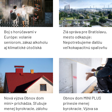
Boj s horúčavami v
Zlá správa pre Bratislavu,
Európe: volanie
mesto odkazuje:
seniorom, zákaz alkoholu
Nepotrebujeme ďalšiu
aj klimatické útočiská
veľkokapacitnú spaľovňu
Nová výzva Obnov dom
Obnov dom MINI PLUS
mini+ prichádza. Sľubuje
prinesie menej
menej byrokracie, zálohu
byrokracie. Výzva sa