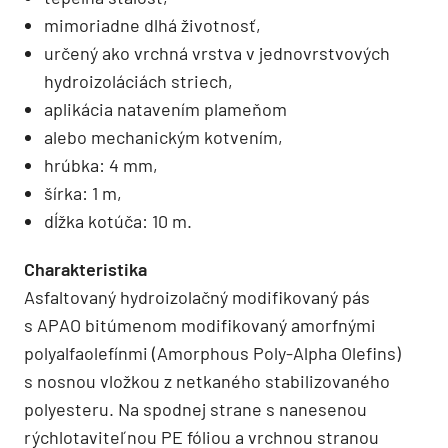
mimoriadne dlhá životnosť,
určený ako vrchná vrstva v jednovrstvových
hydroizoláciách striech,
aplikácia natavením plameňom
alebo mechanickým kotvením,
hrúbka: 4 mm,
šírka: 1 m,
dĺžka kotúča: 10 m.
Charakteristika
Asfaltovaný hydroizolačný modifikovaný pás
s APAO bitúmenom modifikovaný amorfnými
polyalfaolefínmi (Amorphous Poly-Alpha Olefins)
s nosnou vložkou z netkaného stabilizovaného
polyesteru. Na spodnej strane s nanesenou
rýchlotaviteľnou PE fóliou a vrchnou stranou