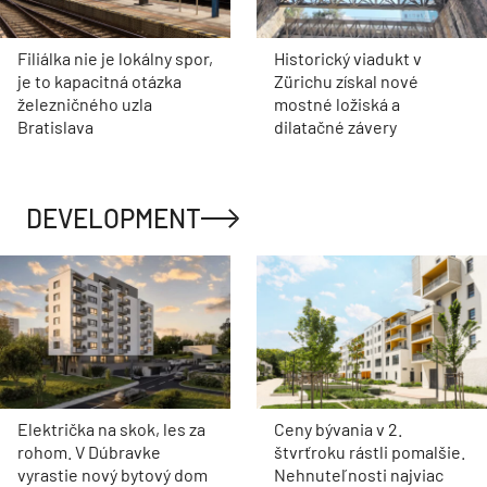
Filiálka nie je lokálny spor,
Historický viadukt v
je to kapacitná otázka
Zürichu získal nové
železničného uzla
mostné ložiská a
Bratislava
dilatačné závery
DEVELOPMENT
Električka na skok, les za
Ceny bývania v 2.
rohom. V Dúbravke
štvrťroku rástli pomalšie.
vyrastie nový bytový dom
Nehnuteľnosti najviac