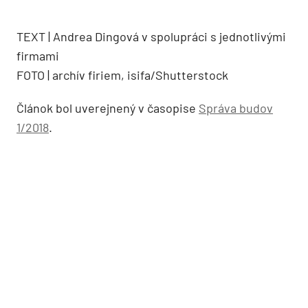
TEXT | Andrea Dingová v spolupráci s jednotlivými
firmami
FOTO | archív firiem, isifa/Shutterstock
Článok bol uverejnený v časopise
Správa budov
1/2018
.