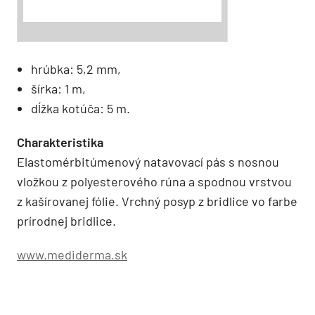
hrúbka: 5,2 mm,
šírka: 1 m,
dĺžka kotúča: 5 m.
Charakteristika
Elastomérbitúmenový natavovací pás s nosnou
vložkou z polyesterového rúna a spodnou vrstvou
z kašírovanej fólie. Vrchný posyp z bridlice vo farbe
prírodnej bridlice.
www.mediderma.sk