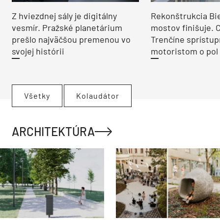
Z hviezdnej sály je digitálny
Rekonštrukcia Bi
vesmír. Pražské planetárium
mostov finišuje. 
prešlo najväčšou premenou vo
Trenčíne sprístup
svojej histórii
motoristom o pol 
Všetky
Kolaudátor
ARCHITEKTÚRA