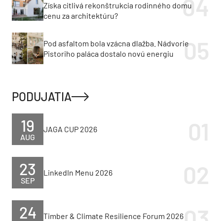
Získa citlivá rekonštrukcia rodinného domu
cenu za architektúru?
Pod asfaltom bola vzácna dlažba. Nádvorie
Pistoriho paláca dostalo novú energiu
PODUJATIA
19
JAGA CUP 2026
AUG
23
LinkedIn Menu 2026
SEP
24
Timber & Climate Resilience Forum 2026