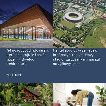
Pět novodobých plováren,
Majitel Zbrojovky se hádá s
které dokazují, že i bazén
brněnským radním. Nový
může mít skvělou
stadion za Lužánkami narazil
architekturu
na výškový limit
MÔJ DOM