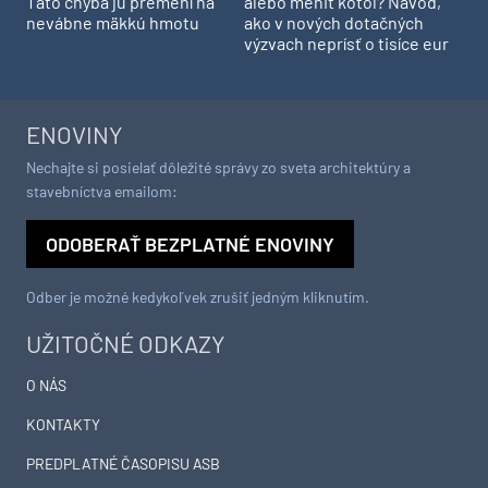
Táto chyba ju premení na
alebo meniť kotol? Návod,
nevábne mäkkú hmotu
ako v nových dotačných
výzvach neprísť o tisíce eur
ENOVINY
Nechajte si posielať dôležité správy zo sveta architektúry a
stavebníctva emailom:
ODOBERAŤ BEZPLATNÉ ENOVINY
Odber je možné kedykoľvek zrušiť jedným kliknutím.
UŽITOČNÉ ODKAZY
O NÁS
KONTAKTY
PREDPLATNÉ ČASOPISU ASB