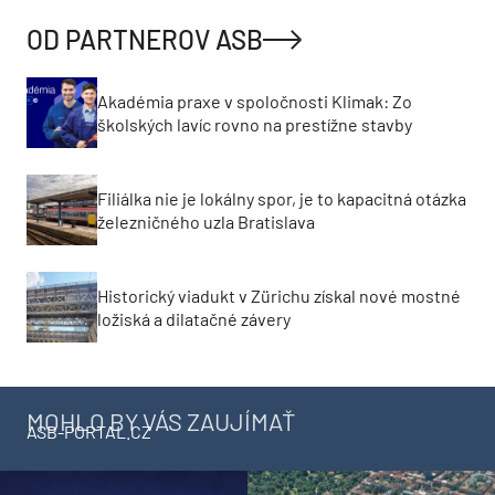
OD PARTNEROV ASB
Akadémia praxe v spoločnosti Klimak: Zo
školských lavíc rovno na prestížne stavby
Filiálka nie je lokálny spor, je to kapacitná otázka
železničného uzla Bratislava
Historický viadukt v Zürichu získal nové mostné
ložiská a dilatačné závery
MOHLO BY VÁS ZAUJÍMAŤ
ASB-PORTAL.CZ