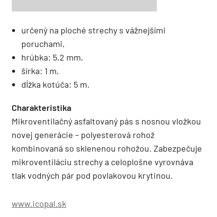
určený na ploché strechy s vážnejšími
poruchami,
hrúbka: 5,2 mm,
šírka: 1 m,
dĺžka kotúča: 5 m.
Charakteristika
Mikroventilačný asfaltovaný pás s nosnou vložkou
novej generácie – polyesterová rohož
kombinovaná so sklenenou rohožou. Zabezpečuje
mikroventiláciu strechy a celoplošne vyrovnáva
tlak vodných pár pod povlakovou krytinou.
www.icopal.sk