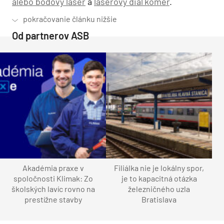
alebo bodový laser
a
laserový diaľkomer
.
Od partnerov ASB
Akadémia praxe v
Filiálka nie je lokálny spor,
spoločnosti Klimak: Zo
je to kapacitná otázka
školských lavíc rovno na
železničného uzla
prestížne stavby
Bratislava