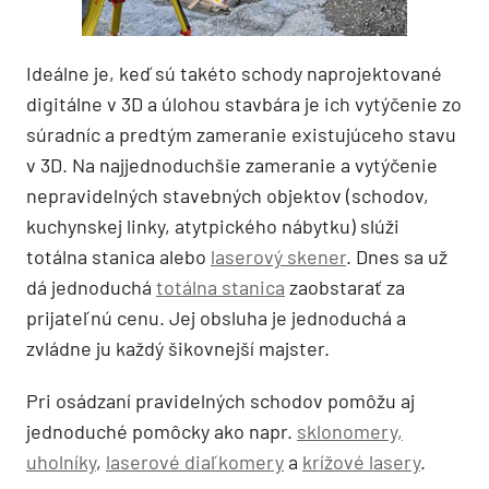
Ideálne je, keď sú takéto schody naprojektované
digitálne v 3D a úlohou stavbára je ich vytýčenie zo
súradníc a predtým zameranie existujúceho stavu
v 3D. Na najjednoduchšie zameranie a vytýčenie
nepravidelných stavebných objektov (schodov,
kuchynskej linky, atytpického nábytku) slúži
totálna stanica alebo
laserový skener
. Dnes sa už
dá jednoduchá
totálna stanica
zaobstarať za
prijateľnú cenu. Jej obsluha je jednoduchá a
zvládne ju každý šikovnejší majster.
Pri osádzaní pravidelných schodov pomôžu aj
jednoduché pomôcky ako napr.
sklonomery,
uholníky
,
laserové diaľkomery
a
krížové lasery
.