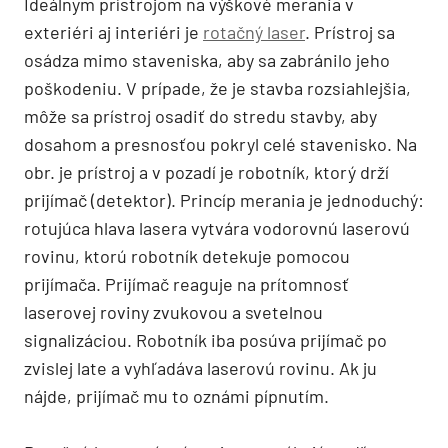
Ideálnym prístrojom na výškové merania v
exteriéri aj interiéri je
rotačný laser
. Prístroj sa
osádza mimo staveniska, aby sa zabránilo jeho
poškodeniu. V prípade, že je stavba rozsiahlejšia,
môže sa prístroj osadiť do stredu stavby, aby
dosahom a presnosťou pokryl celé stavenisko. Na
obr. je prístroj a v pozadí je robotník, ktorý drží
prijímač (detektor). Princíp merania je jednoduchý:
rotujúca hlava lasera vytvára vodorovnú laserovú
rovinu, ktorú robotník detekuje pomocou
prijímača. Prijímač reaguje na prítomnosť
laserovej roviny zvukovou a svetelnou
signalizáciou. Robotník iba posúva prijímač po
zvislej late a vyhľadáva laserovú rovinu. Ak ju
nájde, prijímač mu to oznámi pípnutím.