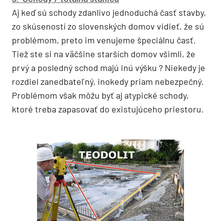
Aj keď sú schody zdanlivo jednoduchá časť stavby,
zo skúseností zo slovenských domov vidieť, že sú
problémom, preto im venujeme špeciálnu časť.
Tiež ste si na väčšine starších domov všimli, že
prvý a posledný schod majú inú výšku ? Niekedy je
rozdiel zanedbateľný, inokedy priam nebezpečný.
Problémom však môžu byť aj atypické schody,
ktoré treba zapasovať do existujúceho priestoru.