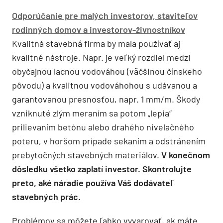
Odporúčanie pre malých investorov, staviteľov
rodinných domov a investorov-živnostníkov
Kvalitná stavebná firma by mala používať aj
kvalitné nástroje. Napr. je veľký rozdiel medzi
obyčajnou lacnou vodováhou (väčšinou čínskeho
pôvodu) a kvalitnou vodováhohou s udávanou a
garantovanou presnosťou, napr. 1 mm/m. Škody
vzniknuté zlým meraním sa potom „lepia“
prilievaním betónu alebo drahého nivelačného
poteru, v horšom prípade sekaním a odstránením
prebytočných stavebných materiálov.
V konečnom
dôsledku všetko zaplatí investor. Skontrolujte
preto, aké náradie používa Váš dodávateľ
stavebných prác.
Problémov sa môžete ľahko vyvarovať, ak máte