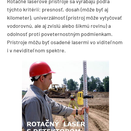
Rotačné laserové prístroje sa vyrábajú podľa
týchto kritérií: presnosť, dosah (môže byť aj
kilometer), univerzálnosť (prístroj môže vytyčovať
vodorovnú, ale aj zvislú alebo šikmú rovinu) a
odolnosť proti poveternostným podmienkam.
Prístroje môžu byť osadené lasermi vo viditeľnom
i v neviditeľnom spektre.