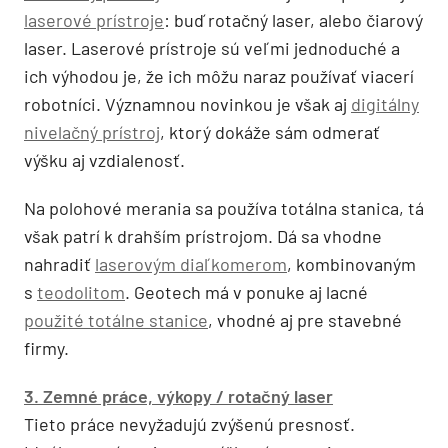
laserové prístroje
: buď rotačný laser, alebo čiarový
laser. Laserové prístroje sú veľmi jednoduché a
ich výhodou je, že ich môžu naraz používať viacerí
robotníci. Významnou novinkou je však aj
digitálny
nivelačný prístroj
, ktorý dokáže sám odmerať
výšku aj vzdialenosť.
Na polohové merania sa používa totálna stanica, tá
však patrí k drahším prístrojom. Dá sa vhodne
nahradiť
laserovým diaľkomerom
, kombinovaným
s
teodolitom
. Geotech má v ponuke aj lacné
použité totálne stanice
, vhodné aj pre stavebné
firmy.
3. Zemné práce, výkopy / rotačný laser
Tieto práce nevyžadujú zvýšenú presnosť.