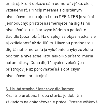
prístroj
, ktorý dokáže sám odmerať výšku, ale aj
vzdialenosť. Princíp merania s digitálnym
nivelačným prístrojom Leica SPRINTER je veľmi
jednoduchý: prístroj nasmerujete na digitálnu
nivelačnú latu s čiarovým kódom a potlačíte
tlačidlo (pozri obr). Na displeji sa objaví výška, ale
aj vzdialenosť až do 100 m. Hlavnou prednosťou
digitálneho merania je vylúčenie chyby zo zlého
odčítania nivelačnej laty, nakoľko prístroj meria
automaticky. Cena digitálnych nivelačných
prístrojov je už porovnateľná s optickými
nivelačnými prístrojmi.
6. Hrubá stavba / laserový diaľkomer
Kvalitne urobená hrubá stavba je dobrým
základom na dokončovacie práce. Presné výškové