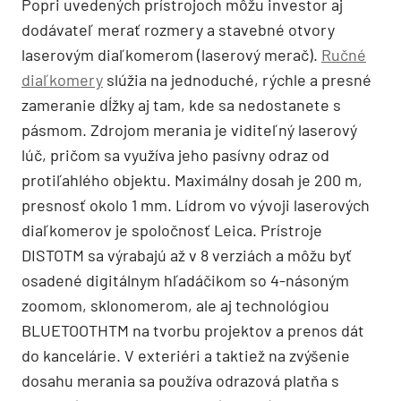
Popri uvedených prístrojoch môžu investor aj
dodávateľ merať rozmery a stavebné otvory
laserovým diaľkomerom (laserový merač).
Ručné
diaľkomery
slúžia na jednoduché, rýchle a presné
zameranie dĺžky aj tam, kde sa nedostanete s
pásmom. Zdrojom merania je viditeľný laserový
lúč, pričom sa využíva jeho pasívny odraz od
protiľahlého objektu. Maximálny dosah je 200 m,
presnosť okolo 1 mm. Lídrom vo vývoji laserových
diaľkomerov je spoločnosť Leica. Prístroje
DISTOTM sa výrabajú až v 8 verziách a môžu byť
osadené digitálnym hľadáčikom so 4-násoným
zoomom, sklonomerom, ale aj technológiou
BLUETOOTHTM na tvorbu projektov a prenos dát
do kancelárie. V exteriéri a taktiež na zvýšenie
dosahu merania sa používa odrazová platňa s