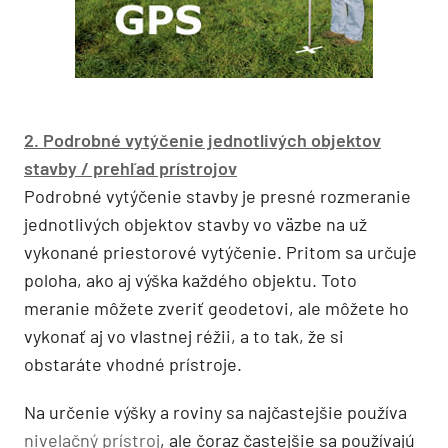
2. Podrobné vytýčenie jednotlivých objektov
stavby / prehľad prístrojov
Podrobné vytýčenie stavby je presné rozmeranie
jednotlivých objektov stavby vo väzbe na už
vykonané priestorové vytýčenie. Pritom sa určuje
poloha, ako aj výška každého objektu. Toto
meranie môžete zveriť geodetovi, ale môžete ho
vykonať aj vo vlastnej réžii, a to tak, že si
obstaráte vhodné prístroje.
Na určenie výšky a roviny sa najčastejšie používa
nivelačný prístroj
, ale čoraz častejšie sa používajú