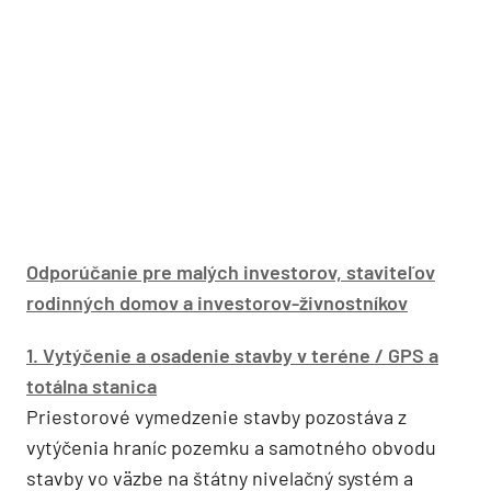
Odporúčanie pre malých investorov, staviteľov
rodinných domov a investorov-živnostníkov
1. Vytýčenie a osadenie stavby v teréne / GPS a
totálna stanica
Priestorové vymedzenie stavby pozostáva z
vytýčenia hraníc pozemku a samotného obvodu
stavby vo väzbe na štátny nivelačný systém a