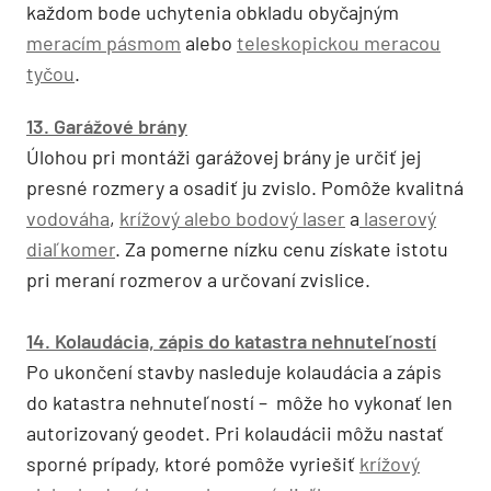
každom bode uchytenia obkladu obyčajným
meracím pásmom
alebo
teleskopickou meracou
tyčou
.
13. Garážové brány
Úlohou pri montáži garážovej brány je určiť jej
presné rozmery a osadiť ju zvislo. Pomôže kvalitná
vodováha
,
krížový alebo bodový laser
a
laserový
diaľkomer
. Za pomerne nízku cenu získate istotu
pri meraní rozmerov a určovaní zvislice.
14. Kolaudácia, zápis do katastra nehnuteľností
Po ukončení stavby nasleduje kolaudácia a zápis
do katastra nehnuteľností – môže ho vykonať len
autorizovaný geodet. Pri kolaudácii môžu nastať
sporné prípady, ktoré pomôže vyriešiť
krížový