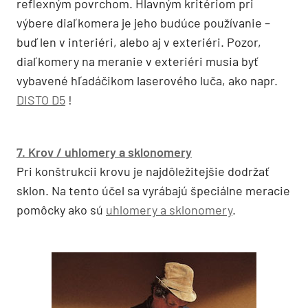
reflexným povrchom. Hlavným kritériom pri
výbere diaľkomera je jeho budúce používanie –
buď len v interiéri, alebo aj v exteriéri. Pozor,
diaľkomery na meranie v exteriéri musia byť
vybavené hľadáčikom laserového luča, ako napr.
DISTO D5
!
7. Krov / uhlomery a sklonomery
Pri konštrukcii krovu je najdôležitejšie dodržať
sklon. Na tento účel sa vyrábajú špeciálne meracie
pomôcky ako sú
uhlomery a sklonomery
.