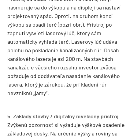
nasmeruje sa do výkopu a na displeji sa nastaví
projektovaný spád. Oproti, na druhom konci
výkopu sa osadí terč (pozri obr.). Prístroj po
zapnutí vysvieti laserový lúč, ktorý sám
automaticky vyhľadá terč. Laserový lúč udáva
polohu na pokladanie kanalizačných rúr. Dosah
kanálového lasera je asi 200 m. Na stavbách
kanalizácie väčšieho rozsahu investor zväčša
požaduje od dodávateľa nasadenie kanálového
lasera, ktorý je zárukou, že pri kladení rúr
nevzniknú „jamy“.
5. Základy stavby / digitálny nivelačný prístroj
Zvýšenú pozornosť si vyžaduje výškové osadenie
základovej dosky. Na určenie výšky a roviny sa