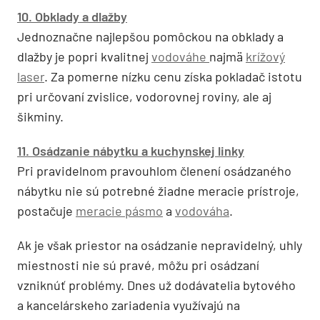
10. Obklady a dlažby
Jednoznačne najlepšou pomôckou na obklady a
dlažby je popri kvalitnej
vodováhe
najmä
krížový
laser
. Za pomerne nízku cenu získa pokladač istotu
pri určovaní zvislice, vodorovnej roviny, ale aj
šikminy.
11. Osádzanie nábytku a kuchynskej linky
Pri pravidelnom pravouhlom členení osádzaného
nábytku nie sú potrebné žiadne meracie prístroje,
postačuje
meracie pásmo
a
vodováha
.
Ak je však priestor na osádzanie nepravidelný, uhly
miestnosti nie sú pravé, môžu pri osádzaní
vzniknúť problémy. Dnes už dodávatelia bytového
a kancelárskeho zariadenia využívajú na