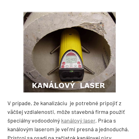
V prípade, že kanalizáciu je potrebné pripojiť z
väčšej vzdialenosti, môže stavebná firma použiť
špeciálny vodoodolný
kanálový laser
. Práca s
kanálovým laserom je veľmi presná a jednoduchá.
Prístroj sa osadí na začiatok kanálovej rúry,