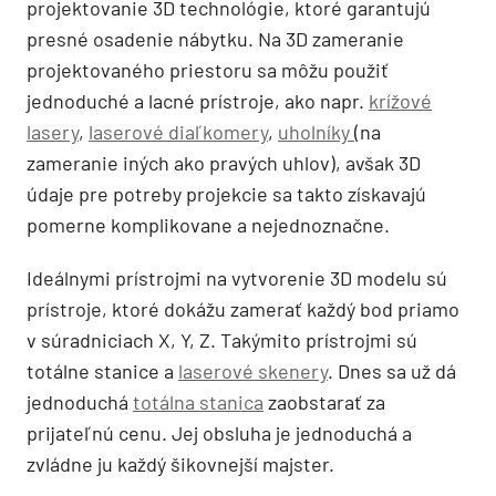
projektovanie 3D technológie, ktoré garantujú
presné osadenie nábytku. Na 3D zameranie
projektovaného priestoru sa môžu použiť
jednoduché a lacné prístroje, ako napr.
krížové
lasery
,
laserové diaľkomery
,
uholníky
(na
zameranie iných ako pravých uhlov), avšak 3D
údaje pre potreby projekcie sa takto získavajú
pomerne komplikovane a nejednoznačne.
Ideálnymi prístrojmi na vytvorenie 3D modelu sú
prístroje, ktoré dokážu zamerať každý bod priamo
v súradniciach X, Y, Z. Takýmito prístrojmi sú
totálne stanice a
laserové skenery
. Dnes sa už dá
jednoduchá
totálna stanica
zaobstarať za
prijateľnú cenu. Jej obsluha je jednoduchá a
zvládne ju každý šikovnejší majster.