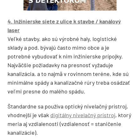
4. Inžinierske siete z ulice k stavbe / kanálový
laser
Veľké stavby, ako sú výrobné haly, logistické
sklady a pod. bývajú často mimo obce a je
potrebné vybudovať k nim inžinierske prípojky.
Najväčšie požiadavky na presnosť vyžaduje
kanalizácia, a to najmä v rovinnom teréne, kde sú
minimálne spády a kanalizačné rúry treba osádzať
veľmi presne do malého spádu.
Štandardne sa používa optický nivelačný prístroj,
vhodnejší je však
digitálny nivelačný prístroj
, ktorý
meria aj vzdialenosti (vzdialenosť = staničenie
kanalizácie).