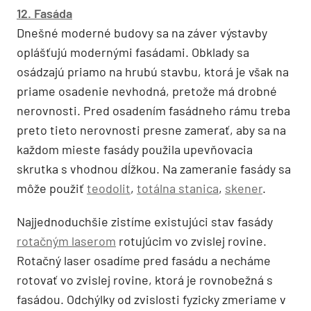
12. Fasáda
Dnešné moderné budovy sa na záver výstavby
oplášťujú modernými fasádami. Obklady sa
osádzajú priamo na hrubú stavbu, ktorá je však na
priame osadenie nevhodná, pretože má drobné
nerovnosti. Pred osadením fasádneho rámu treba
preto tieto nerovnosti presne zamerať, aby sa na
každom mieste fasády použila upevňovacia
skrutka s vhodnou dĺžkou. Na zameranie fasády sa
môže použiť
teodolit
,
totálna stanica
,
skener
.
Najjednoduchšie zistíme existujúci stav fasády
rotačným laserom
rotujúcim vo zvislej rovine.
Rotačný laser osadíme pred fasádu a necháme
rotovať vo zvislej rovine, ktorá je rovnobežná s
fasádou. Odchýlky od zvislosti fyzicky zmeriame v