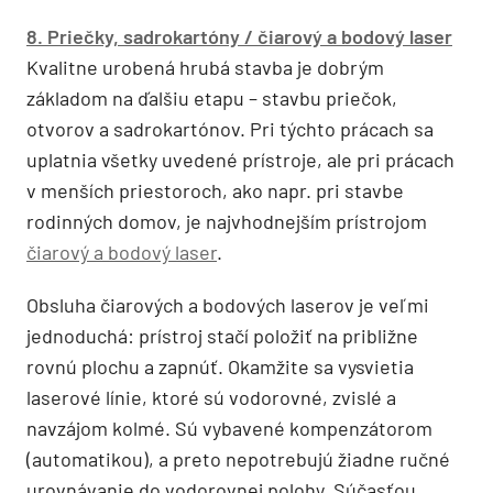
8. Priečky, sadrokartóny / čiarový a bodový laser
Kvalitne urobená hrubá stavba je dobrým
základom na ďalšiu etapu – stavbu priečok,
otvorov a sadrokartónov. Pri týchto prácach sa
uplatnia všetky uvedené prístroje, ale pri prácach
v menších priestoroch, ako napr. pri stavbe
rodinných domov, je najvhodnejším prístrojom
čiarový a bodový laser
.
Obsluha čiarových a bodových laserov je veľmi
jednoduchá: prístroj stačí položiť na približne
rovnú plochu a zapnúť. Okamžite sa vysvietia
laserové línie, ktoré sú vodorovné, zvislé a
navzájom kolmé. Sú vybavené kompenzátorom
(automatikou), a preto nepotrebujú žiadne ručné
urovnávanie do vodorovnej polohy. Súčasťou