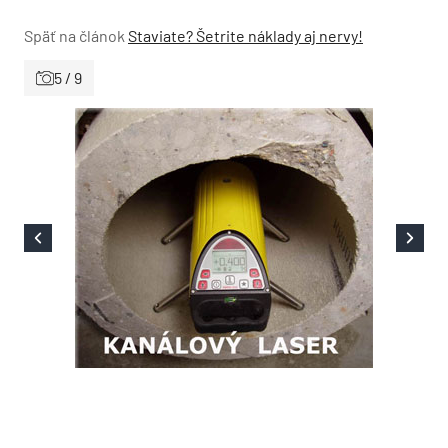
Späť na článok
Staviate? Šetrite náklady aj nervy!
5 / 9