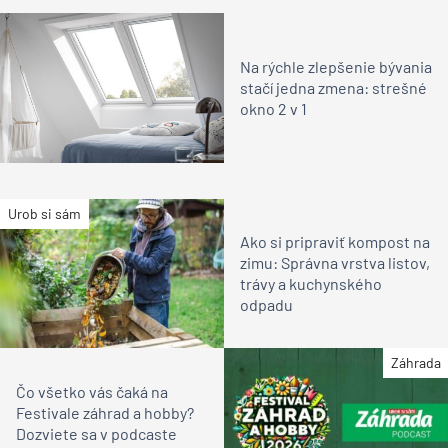
Na rýchle zlepšenie bývania
stačí jedna zmena: strešné
okno 2 v 1
Urob si sám
Ako si pripraviť kompost na
zimu: Správna vrstva listov,
trávy a kuchynského
odpadu
Záhrada
Čo všetko vás čaká na
Festivale záhrad a hobby?
Dozviete sa v podcaste