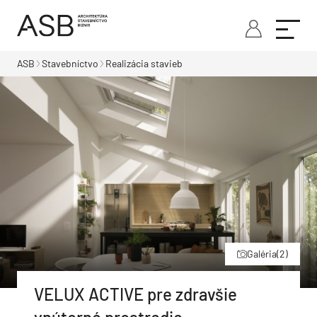
ASB
Stavebníctvo
Realizácia stavieb
Galéria
(2)
VELUX ACTIVE pre zdravšie