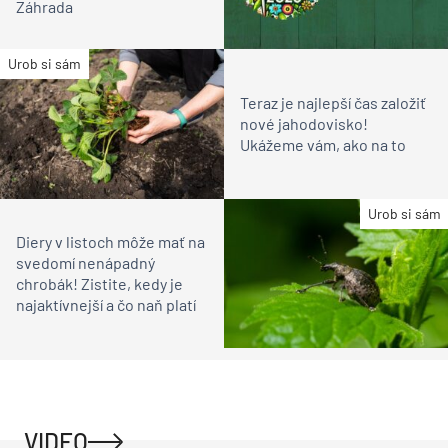
Záhrada
Urob si sám
Teraz je najlepší čas založiť
nové jahodovisko!
Ukážeme vám, ako na to
Urob si sám
Diery v listoch môže mať na
svedomí nenápadný
chrobák! Zistite, kedy je
najaktívnejší a čo naň platí
VIDEO