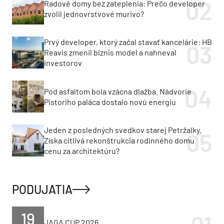
Radové domy bez zateplenia: Prečo developer
zvolil jednovrstvové murivo?
Prvý developer, ktorý začal stavať kancelárie: HB
Reavis zmenil biznis model a nahneval
investorov
Pod asfaltom bola vzácna dlažba. Nádvorie
Pistoriho paláca dostalo novú energiu
Jeden z posledných svedkov starej Petržalky.
Získa citlivá rekonštrukcia rodinného domu
cenu za architektúru?
PODUJATIA
19
JAGA CUP 2026