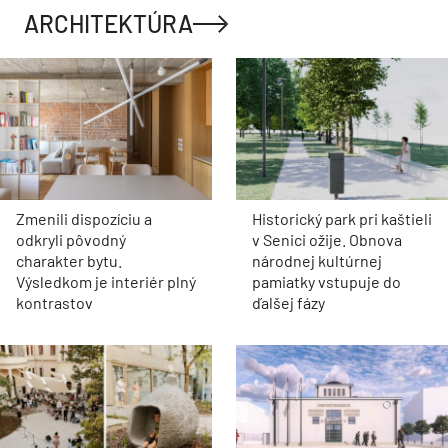
ARCHITEKTÚRA
Zmenili dispozíciu a
Historický park pri kaštieli
odkryli pôvodný
v Senici ožije. Obnova
charakter bytu.
národnej kultúrnej
Výsledkom je interiér plný
pamiatky vstupuje do
kontrastov
ďalšej fázy