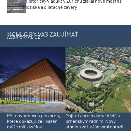
Historický viadukt v Zürichu získal nové mostné
ložiská a dilatačné závery
MOHLO BY VÁS ZAUJÍMAŤ
ASB-PORTAL.CZ
Pět novodobých plováren,
Majitel Zbrojovky se hádá s
které dokazují, že i bazén
brněnským radním. Nový
může mít skvělou
stadion za Lužánkami narazil