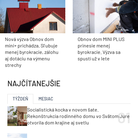
Nová výzva Obnov dom
Obnov dom MINI PLUS
mini+ prichádza. Sľubuje
prinesie menej
menej byrokracie, zálohu
byrokracie. Výzva sa
aj dotáciu na výmenu
spustí už v lete
strechy
NAJČÍTANEJŠIE
TÝŽDEŇ
MESIAC
Socialistická kocka v novom šate.
Rekonštrukcia rodinného domu vo Svätom Jure
otvorila dom krajine aj svetlu