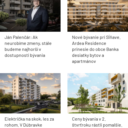
Ján Palenčár: Ak
Nové bývanie pri Sĺňave.
neurobíme zmeny, stále
Ardea Residence
budeme najhorší v
prinesie do obce Banka
dostupnosti bývania
desiatky bytov a
apartmánov
Električka na skok, les za
Ceny bývania v 2.
rohom. V Dúbravke
štvrťroku rástli pomalšie.