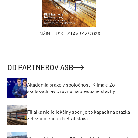
INŽINIERSKE STAVBY 3/2026
OD PARTNEROV ASB
Akadémia praxe v spoločnosti Klimak: Zo
školských lavíc rovno na prestížne stavby
Filiálka nie je lokálny spor, je to kapacitná otázka
železničného uzla Bratislava