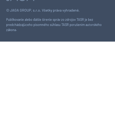
© JAGA GROUP, s.r.o. Všetky práva vyhradené.
Publikovanie alebo ďalšie šírenie správ zo zdrojov TASR je bez
predchádzajúceho písomného súhlasu TASR porušením autorského
zákona.