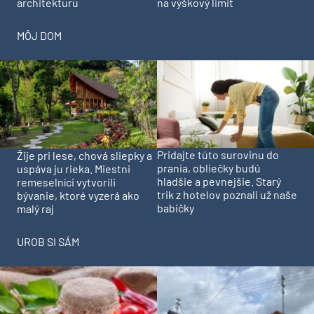
architekturu
na výškový limit
MÔJ DOM
Pridajte túto surovinu do
Žije pri lese, chová sliepky a
prania, obliečky budú
uspáva ju rieka. Miestni
hladšie a pevnejšie. Starý
remeselníci vytvorili
trik z hotelov poznali už naše
bývanie, ktoré vyzerá ako
babičky
malý raj
UROB SI SÁM