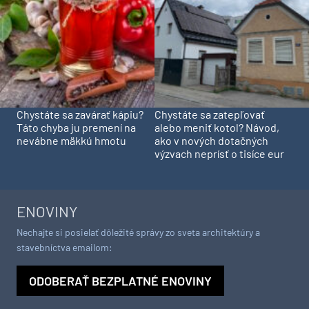
Chystáte sa zavárať kápiu?
Chystáte sa zatepľovať
Táto chyba ju premení na
alebo meniť kotol? Návod,
nevábne mäkkú hmotu
ako v nových dotačných
výzvach neprísť o tisíce eur
ENOVINY
Nechajte si posielať dôležité správy zo sveta architektúry a
stavebníctva emailom:
ODOBERAŤ BEZPLATNÉ ENOVINY