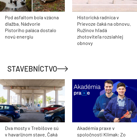
Pod asfaltom bola vzácna
Historická radnica v
dlažba. Nádvorie
Prievoze čaká na obnovu.
Pistoriho paláca dostalo
Ružinov hľadá
novú energiu
zhotoviteľa rozsiahlej
obnovy
STAVEBNÍCTVO
Dva mosty v Trebišove sú
Akadémia praxe v
v havarijnom stave. Čaká
spoločnosti Klimak: Zo