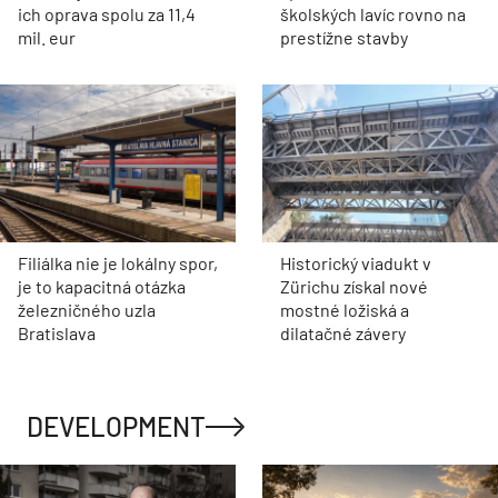
ich oprava spolu za 11,4
školských lavíc rovno na
mil. eur
prestížne stavby
Filiálka nie je lokálny spor,
Historický viadukt v
je to kapacitná otázka
Zürichu získal nové
železničného uzla
mostné ložiská a
Bratislava
dilatačné závery
DEVELOPMENT