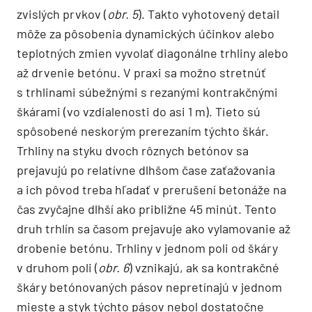
zvislých prvkov (
obr. 5
). Takto vyhotovený detail
môže za pôsobenia dynamických účinkov alebo
teplotných zmien vyvolať diagonálne trhliny alebo
až drvenie betónu. V praxi sa možno stretnúť
s trhlinami súbežnými s rezanými kontrakčnými
škárami (vo vzdialenosti do asi 1 m). Tieto sú
spôsobené neskorým prerezaním týchto škár.
Trhliny na styku dvoch rôznych betónov sa
prejavujú po relatívne dlhšom čase zaťažovania
a ich pôvod treba hľadať v prerušení betonáže na
čas zvyčajne dlhší ako približne 45 minút. Tento
druh trhlín sa časom prejavuje ako vylamovanie až
drobenie betónu. Trhliny v jednom poli od škáry
v druhom poli (
obr. 6
) vznikajú, ak sa kontrakčné
škáry betónovaných pásov nepretínajú v jednom
mieste a styk týchto pásov nebol dostatočne