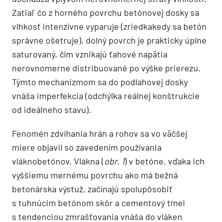
Zatiaľ čo z horného povrchu betónovej dosky sa
vlhkosť intenzívne vyparuje (zriedkakedy sa betón
správne ošetruje), dolný povrch je prakticky úplne
saturovaný, čím vznikajú ťahové napätia
nerovnomerne distribuované po výške prierezu.
Týmto mechanizmom sa do podlahovej dosky
vnáša imperfekcia (odchýlka reálnej konštrukcie
od ideálneho stavu).
Fenomén zdvíhania hrán a rohov sa vo väčšej
miere objavil so zavedením používania
vláknobetónov. Vlákna (
obr. 1
) v betóne, vďaka ich
vyššiemu mernému povrchu ako má bežná
betonárska výstuž, začínajú spolupôsobiť
s tuhnúcim betónom skôr a cementový tmel
s tendenciou zmrašťovania vnáša do vláken