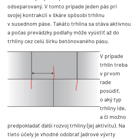
odseparovaný. V tomto prípade jeden pás pri
svojej kontrakcii v škáre spôsobí trhlinu
v susednom páse. Takáto trhlina sa stáva aktívnou
a počas prevádzky podlahy môže vyústiť až do
trhliny cez celú šírku betónovaného pásu.
V prípade
trhlín treba
v prvom
rade
posúdiť,
o aký typ
trhliny ide,
a či možno
predpokladať ďalší rozvoj trhliny (jej aktivitu). Na
tieto účely je vhodné odobrať jadrové vývrty