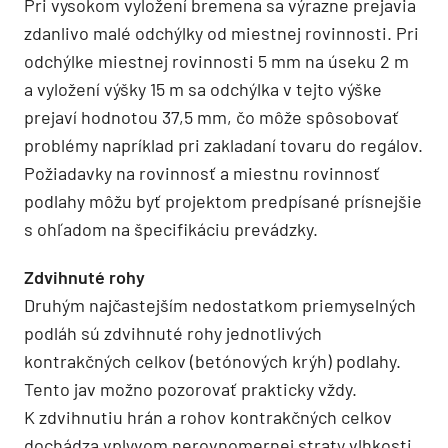
Pri vysokom vyložení bremena sa výrazne prejavia
zdanlivo malé odchýlky od miestnej rovinnosti. Pri
odchýlke miestnej rovinnosti 5 mm na úseku 2 m
a vyložení výšky 15 m sa odchýlka v tejto výške
prejaví hodnotou 37,5 mm, čo môže spôsobovať
problémy napríklad pri zakladaní tovaru do regálov.
Požiadavky na rovinnosť a miestnu rovinnosť
podlahy môžu byť projektom predpísané prísnejšie
s ohľadom na špecifikáciu prevádzky.
Zdvihnuté rohy
Druhým najčastejším nedostatkom priemyselných
podláh sú zdvihnuté rohy jednotlivých
kontrakčných celkov (betónových krýh) podlahy.
Tento jav možno pozorovať prakticky vždy.
K zdvihnutiu hrán a rohov kontrakčných celkov
dochádza vplyvom nerovnomernej straty vlhkosti.