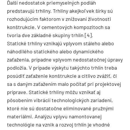
Ďalší nedostatok priemyselných podláh
predstavujú trhliny. Trhliny akejkoľvek šírky sú
rozhodujúcim faktorom v znižovaní životnosti
konštrukcie. V cementových kompozitoch sa
tvoria dve základné skupiny trhlín [4].
Statické trhliny vznikajú vplyvom stáleho alebo
náhodilého statického alebo dynamického
zaťaženia, prípadne vplyvom nedostatočnej úpravy
podložia. V prípade výskytu takýchto trhlín treba
posúdiť zaťaženie konštrukcie a citlivo zvážiť, či
sa s daným zaťažením malo počítať pri projektovej
príprave. Statické trhliny môžu vznikať aj
pôsobením vibrácií technologických zariadení,
ktoré nie sú dostatočne eliminované pružnými
materiálmi. Analýzu vplyvu namontovanej
technológie na vznik a rozvoj trhlín je vhodné