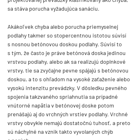
sa stáva porucha vyžadujúca sanáciu.
Akákoľvek chyba alebo porucha priemyselnej
podlahy takmer so stopercentnou istotou súvisí
s nosnou betónovou doskou podlahy. Súvisí to
s tým, že často je práve betónová doska jedinou
vrstvou podlahy, alebo ak sa realizujú doplnkové
vrstvy, tie sa zvyčajne pevne spájajú s betónovou
doskou, a to s ohľadom na vysoké zaťaženie alebo
vysokú intenzitu prevádzky. V dôsledku pevného
spojenia takzvaného spriahnutia sa prípadné
vnútorné napätia v betónovej doske potom
prenášajú aj do vrchných vrstiev podlahy. Vrchné
vrstvy obvykle nemajú dostatočnú tuhosť, a preto
sú náchylné na vznik takto vyvolaných chýb