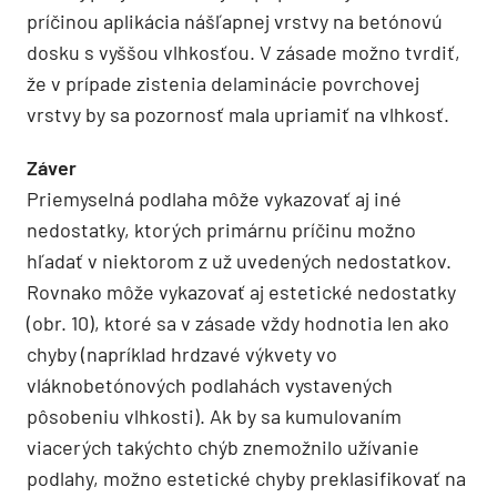
príčinou aplikácia nášľapnej vrstvy na betónovú
dosku s vyššou vlhkosťou. V zásade možno tvrdiť,
že v prípade zistenia delaminácie povrchovej
vrstvy by sa pozornosť mala upriamiť na vlhkosť.
Záver
Priemyselná podlaha môže vykazovať aj iné
nedostatky, ktorých primárnu príčinu možno
hľadať v niektorom z už uvedených nedostatkov.
Rovnako môže vykazovať aj estetické nedostatky
(obr. 10), ktoré sa v zásade vždy hodnotia len ako
chyby (napríklad hrdzavé výkvety vo
vláknobetónových podlahách vystavených
pôsobeniu vlhkosti). Ak by sa kumulovaním
viacerých takýchto chýb znemožnilo užívanie
podlahy, možno estetické chyby preklasifikovať na