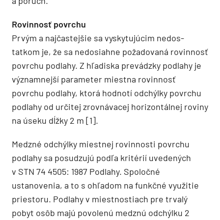
a porúch.
Rovinnosť povrchu
Prvým a najčastejšie sa vyskytujúcim nedos­
tatkom je, že sa nedosiahne požadovaná rovinnosť
povrchu podlahy. Z hľadiska prevádzky podlahy je
významnejší parameter miestna rovinnosť
povrchu podlahy, ktorá hodnotí odchýlky povrchu
podlahy od určitej zrovnávacej horizontálnej roviny
na úseku dĺžky 2 m [1].
Medzné odchýlky miestnej rovinnosti povrchu
podlahy sa posudzujú podľa kritérií uvedených
v STN 74 4505: 1987 Podlahy. Spoločné
ustanovenia, a to s ohľadom na funkčné využitie
priestoru. Podlahy v miestnostiach pre trvalý
pobyt osôb majú povolenú medznú odchýlku 2