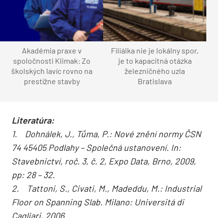
Akadémia praxe v
Filiálka nie je lokálny spor,
spoločnosti Klimak: Zo
je to kapacitná otázka
školských lavíc rovno na
železničného uzla
prestížne stavby
Bratislava
Literatúra:
1. Dohnálek, J., Tůma, P.: Nové znění normy ČSN
74 45405 Podlahy – Společná ustanovení. In:
Stavebnictví, roč. 3, č. 2, Expo Data, Brno, 2009,
pp: 28 – 32.
2. Tattoni, S., Civati, M., Madeddu, M.: Industrial
Floor on Spanning Slab. Milano: Universitá di
Cagliari, 2006.