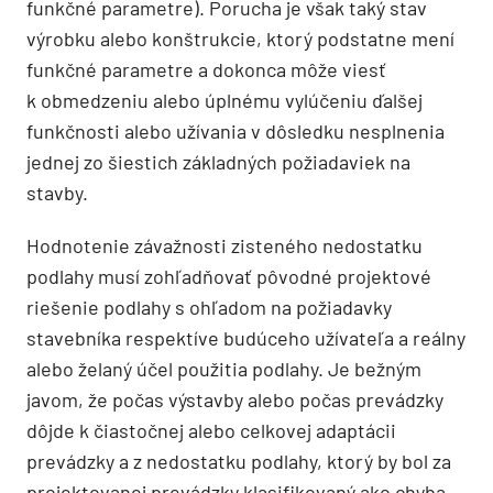
funkčné parametre). Porucha je však taký stav
výrobku alebo konštrukcie, ktorý podstatne mení
funkčné parametre a dokonca môže viesť
k obmedzeniu alebo úplnému vylúčeniu ďalšej
funkčnosti alebo užívania v dôsledku nesplnenia
jednej zo šiestich základných požiadaviek na
stavby.
Hodnotenie závažnosti zisteného nedos­tatku
podlahy musí zohľadňovať pôvodné projektové
riešenie podlahy s ohľadom na požiadavky
stavebníka respektíve budúceho užívateľa a reálny
alebo želaný účel použitia podlahy. Je bežným
javom, že počas výstavby alebo počas prevádzky
dôjde k čiastočnej alebo celkovej adaptácii
prevádzky a z nedostatku podlahy, ktorý by bol za
projektovanej prevádzky klasifikovaný ako chyba,