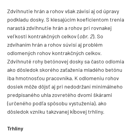
Zdvihnutie hrán a rohov však závisí aj od úpravy
podkladu dosky. S klesajúcim koeficientom trenia
narastá zdvihnutie hrán a rohov pri rovnakej
veľkosti kontrakčných celkov (
obr. 2
). So
zdvíhaním hrán a rohov súvisí aj problém
odlomených rohov kontrakčných celkov.
Zdvihnuté rohy betónovej dosky sa často odlomia
ako dôsledok skorého zaťaženia mladého betónu
iba hmotnosťou pracovníka. K odlomeniu rohov
dosiek môže dôjsť aj pri nedodržaní minimálneho
predpísaného uhla zovretého dvomi škárami
(určeného podľa spôsobu vystuženia), ako
dôsledok vzniku takzvanej kĺbovej trhliny.
Trhliny