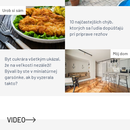
Urob si sám
10 najčastejších chýb,
ktorých sa ľudia dopúšťajú
pri príprave rezňov
Môj dom
Byt cukrára všetkým ukázal,
že na veľkosti nezáleží!
Bývali by ste v miniatúrnej
garsónke, ak by vyzerala
takto?
VIDEO