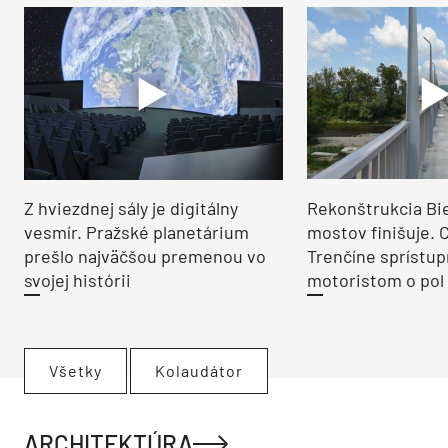
Z hviezdnej sály je digitálny
Rekonštrukcia Bi
vesmír. Pražské planetárium
mostov finišuje. 
prešlo najväčšou premenou vo
Trenčíne sprístup
svojej histórii
motoristom o pol 
Všetky
Kolaudátor
ARCHITEKTÚRA