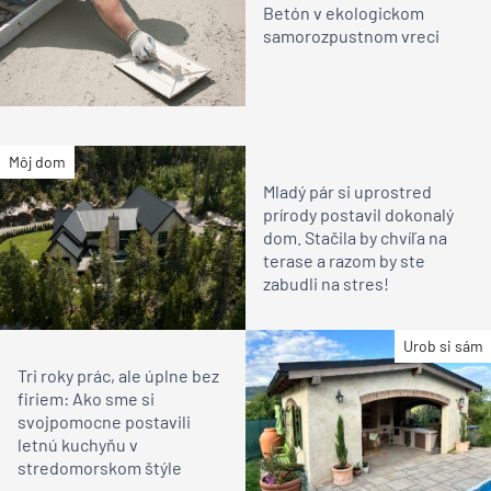
Betón v ekologickom
samorozpustnom vreci
Môj dom
Mladý pár si uprostred
prírody postavil dokonalý
dom. Stačila by chvíľa na
terase a razom by ste
zabudli na stres!
Urob si sám
Tri roky prác, ale úplne bez
firiem: Ako sme si
svojpomocne postavili
letnú kuchyňu v
stredomorskom štýle