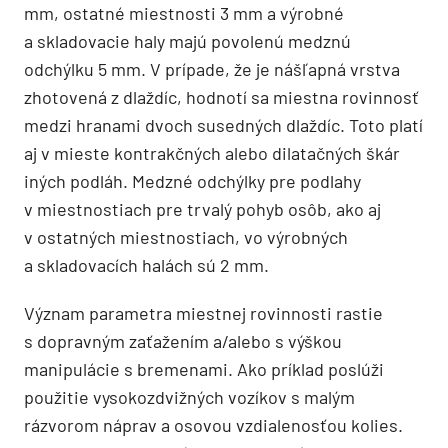
mm, ostatné miestnosti 3 mm a výrobné
a skladovacie haly majú povolenú medznú
odchýlku 5 mm. V prípade, že je nášľapná vrstva
zhotovená z dlaždíc, hodnotí sa miestna rovinnosť
medzi hranami dvoch susedných dlaždíc. Toto platí
aj v mieste kontrakčných alebo dilatačných škár
iných podláh. Medzné odchýlky pre podlahy
v miestnostiach pre trvalý pohyb osôb, ako aj
v ostatných miestnostiach, vo výrobných
a skladovacích halách sú 2 mm.
Význam parametra miestnej rovinnosti rastie
s dopravným zaťažením a/alebo s výškou
manipulácie s bremenami. Ako príklad poslúži
použitie vysokozdvižných vozíkov s malým
rázvorom náprav a osovou vzdialenosťou kolies.