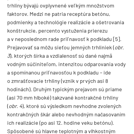
trhliny bývajú ovplyvnené veľkým množstvom
faktorov. Medzi ne patria receptúra betónu,
podmienky a technológie realizácie a ošetrovania
konštrukcie, percento vystuženia prierezu
a v neposlednom rade priľnavosť k podkladu [5].
Prejavovať sa môžu sieťou jemných trhliniek (
obr.
3
), ktorých šírka a vzdialenosť sú dané najmä
vodným súčiniteľom, intenzitou odparovania vody
a spomínanou priľ­navosťou k podkladu – ide
o zmrašťovacie trhliny (vznik v prvých asi 8
hodinách). Druhým typickým prejavom sú priame
(asi 70 mm hlboké) takzvané kontrakčné trhliny
(
obr. 4
), ktoré sú výsledkom nevhodne zvolených
kontrakčných škár alebo nevhodným načasovaním
ich realizácie (po asi 12. hodine veku betónu).
Spôsobené sú hlavne teplotným a vlhkostným