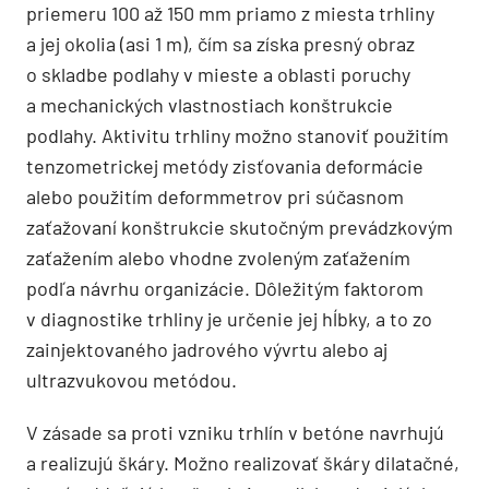
priemeru 100 až 150 mm priamo z miesta trhliny
a jej okolia (asi 1 m), čím sa získa presný obraz
o skladbe podlahy v mieste a oblasti poruchy
a mechanických vlastnostiach konštrukcie
podlahy. Aktivitu trhliny možno stanoviť použitím
tenzometrickej metódy zisťovania deformácie
alebo použitím deformmetrov pri súčasnom
zaťažovaní konštrukcie skutočným prevádzkovým
zaťažením alebo vhodne zvoleným zaťažením
podľa návrhu organizácie. Dôležitým faktorom
v diagnostike trhliny je určenie jej hĺbky, a to zo
zainjektovaného jadrového vývrtu alebo aj
ultrazvukovou metódou.
V zásade sa proti vzniku trhlín v betóne navrhujú
a realizujú škáry. Možno realizovať škáry dilatačné,