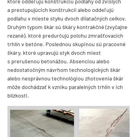
ktoré oddeľujú konštrukciu podlahy od zvislých
a prestupujúcich konštrukcií alebo oddeľujú
podlahu v mieste styku dvoch dilatačných celkov.
Druhým typom škár sú škáry kontrakčné (zvyčajne
rezané), ktoré predurčujú polohu zmrašťovacích
trhlín v betóne. Poslednou skupinou sú pracovné
škáry, ktoré upravujú styk dvoch miest
s prerušenou betonážou. Absenciou alebo
nedostatočným návrhom technologických škár
alebo nesprávnou technológiou zhotovenia škár
môže dochádzať k vzniku paralelných trhlín v ich
blízkosti.