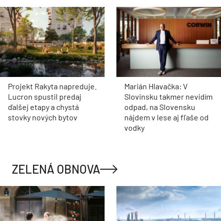
Projekt Rakyta napreduje.
Marián Hlavačka: V
Lucron spustil predaj
Slovinsku takmer nevidím
ďalšej etapy a chystá
odpad, na Slovensku
stovky nových bytov
nájdem v lese aj fľaše od
vodky
ZELENÁ OBNOVA