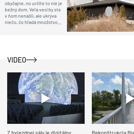
obyčajne, no určite to nie je
bežný dom. Veľa vecí by ste
v ňom nenašli, ale ukrýva
niečo, čo hľadá množstvo
ľudí
VIDEO
Z hviezdnej sály je digitálny
Rekonštrukcia Bi