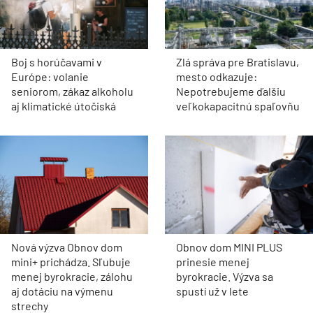
Boj s horúčavami v
Zlá správa pre Bratislavu,
Európe: volanie
mesto odkazuje:
seniorom, zákaz alkoholu
Nepotrebujeme ďalšiu
aj klimatické útočiská
veľkokapacitnú spaľovňu
Nová výzva Obnov dom
Obnov dom MINI PLUS
mini+ prichádza. Sľubuje
prinesie menej
menej byrokracie, zálohu
byrokracie. Výzva sa
aj dotáciu na výmenu
spustí už v lete
strechy