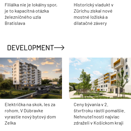
Filiálka nie je lokálny spor,
Historický viadukt v
je to kapacitná otázka
Zürichu získal nové
železničného uzla
mostné ložiská a
Bratislava
dilatačné závery
DEVELOPMENT
Električka na skok, les za
Ceny bývania v 2.
rohom. V Dúbravke
štvrťroku rástli pomalšie.
vyrastie nový bytový dom
Nehnuteľnosti najviac
Zelka
zdraželi v Košickom kraji