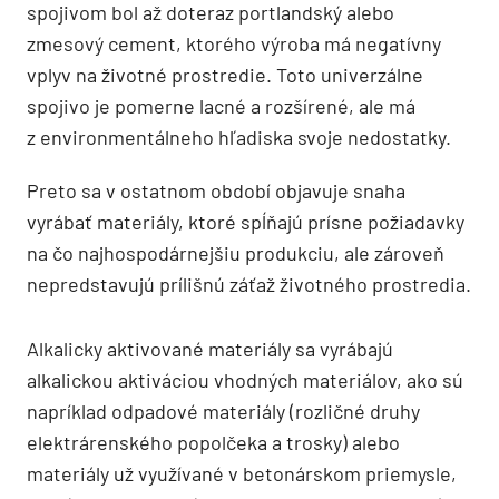
spojivom bol až doteraz portlandský alebo
zmesový cement, ktorého výroba má negatívny
vplyv na životné prostredie. Toto univerzálne
spojivo je pomerne lacné a rozšírené, ale má
z environmentálneho hľadiska svoje nedostatky.
Preto sa v ostatnom období objavuje snaha
vyrábať materiály, ktoré spĺňajú prísne požiadavky
na čo najhospodárnejšiu produkciu, ale zároveň
nepredstavujú prílišnú záťaž životného prostredia.
Alkalicky aktivované materiály sa vyrábajú
alkalickou aktiváciou vhodných materiálov, ako sú
napríklad odpadové materiály (rozličné druhy
elektrárenského popolčeka a trosky) alebo
materiály už využívané v betonárskom priemysle,