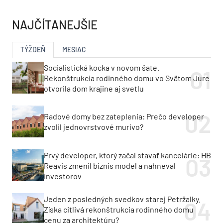
NAJČÍTANEJŠIE
TÝŽDEŇ
MESIAC
Socialistická kocka v novom šate.
Rekonštrukcia rodinného domu vo Svätom Jure
otvorila dom krajine aj svetlu
Radové domy bez zateplenia: Prečo developer
zvolil jednovrstvové murivo?
Prvý developer, ktorý začal stavať kancelárie: HB
Reavis zmenil biznis model a nahneval
investorov
Jeden z posledných svedkov starej Petržalky.
Získa citlivá rekonštrukcia rodinného domu
cenu za architektúru?