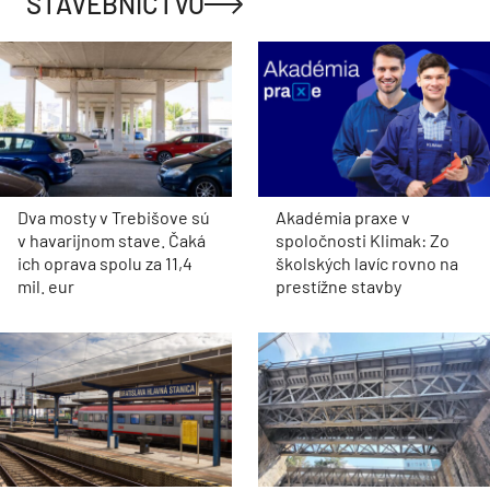
STAVEBNÍCTVO
Dva mosty v Trebišove sú
Akadémia praxe v
v havarijnom stave. Čaká
spoločnosti Klimak: Zo
ich oprava spolu za 11,4
školských lavíc rovno na
mil. eur
prestížne stavby