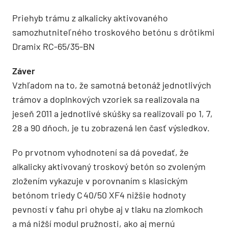
Priehyb trámu z alkalicky aktivovaného
samozhutniteľného troskového betónu s drôtikmi
Dramix RC-65/35-BN
Záver
Vzhľadom na to, že samotná betonáž jednotlivých
trámov a doplnkových vzoriek sa realizovala na
jeseň 2011 a jednotlivé skúšky sa realizovali po 1, 7,
28 a 90 dňoch, je tu zobrazená len časť výsledkov.
Po prvotnom vyhodnotení sa dá povedať, že
alkalicky aktivovaný troskový betón so zvoleným
zložením vykazuje v porovnaním s klasickým
betónom triedy C 40/50 XF4 nižšie hodnoty
pevností v ťahu pri ohybe aj v tlaku na zlomkoch
a má nižší modul pružnosti, ako aj mernú