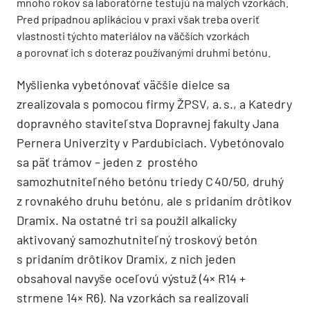
mnoho rokov sa laboratórne testujú na malých vzorkách.
Pred prípadnou aplikáciou v praxi však treba overiť
vlastnosti týchto materiálov na väčších vzorkách
a porovnať ich s doteraz používanými druhmi betónu.
Myšlienka vybetónovať väčšie dielce sa
zrealizovala s pomocou firmy ŽPSV, a. s., a Katedry
dopravného staviteľstva Dopravnej fakulty Jana
Pernera Univerzity v Pardubiciach. Vybetónovalo
sa päť trámov – jeden z prostého
samozhutniteľného betónu triedy C 40/50, druhý
z rovnakého druhu betónu, ale s pridaním drôtikov
Dramix. Na ostatné tri sa použil alkalicky
aktivovaný samozhutniteľný troskový betón
s pridaním drôtikov Dramix, z nich jeden
obsahoval navyše oceľovú výstuž (4× R14 +
strmene 14× R6). Na vzorkách sa realizovali