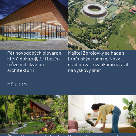
Pět novodobých plováren,
Majitel Zbrojovky se hádá s
které dokazují, že i bazén
brněnským radním. Nový
může mít skvělou
stadion za Lužánkami narazil
architekturu
na výškový limit
MÔJ DOM