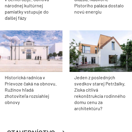
národnej kultúrnej
Pistoriho paláca dostalo
pamiatky vstupuje do
novú energiu
ďalšej fázy
Historická radnica v
Jeden z posledných
Prievoze čaká na obnovu.
svedkov starej Petržalky.
Ružinov hľadá
Získa citlivá
zhotoviteľa rozsiahlej
rekonštrukcia rodinného
obnovy
domu cenu za
architektúru?