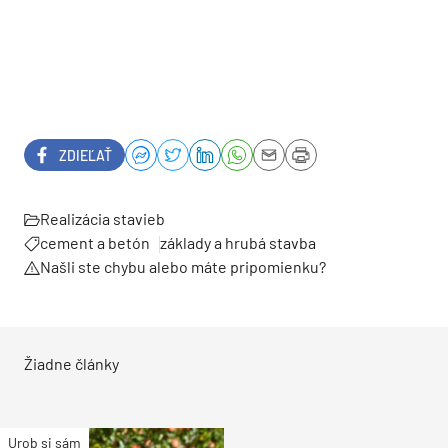
ZDIEĽAŤ
Realizácia stavieb
cement a betón
základy a hrubá stavba
Našli ste chybu alebo máte pripomienku?
Žiadne články
Urob si sám