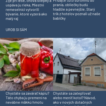
Pridajte túto surovinu do
Žije pri lese, chová sliepky a
prania, obliečky budú
uspáva ju rieka. Miestni
hladšie a pevnejšie. Starý
remeselníci vytvorili
trik z hotelov poznali už naše
bývanie, ktoré vyzerá ako
babičky
malý raj
UROB SI SÁM
Chystáte sa zavárať kápiu?
Chystáte sa zatepľovať
Táto chyba ju premení na
alebo meniť kotol? Návod,
nevábne mäkkú hmotu
ako v nových dotačných