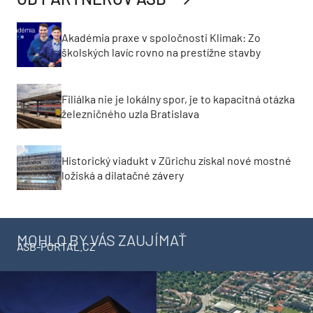
Akadémia praxe v spoločnosti Klimak: Zo
školských lavíc rovno na prestížne stavby
Filiálka nie je lokálny spor, je to kapacitná otázka
železničného uzla Bratislava
Historický viadukt v Zürichu získal nové mostné
ložiská a dilatačné závery
MOHLO BY VÁS ZAUJÍMAŤ
ASB-PORTAL.CZ