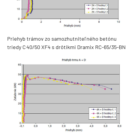
Priehyb trámov zo samozhutniteľného betónu
triedy C 40/50 XF4 s drôtikmi Dramix RC-65/35-BN