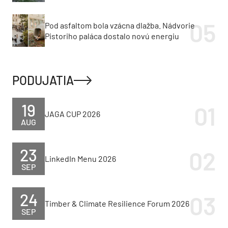
Pod asfaltom bola vzácna dlažba. Nádvorie
Pistoriho paláca dostalo novú energiu
PODUJATIA
19
JAGA CUP 2026
AUG
23
LinkedIn Menu 2026
SEP
24
Timber & Climate Resilience Forum 2026
SEP