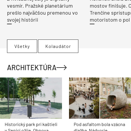
vesmír. Pražské planetárium
mostov finišuje. 
prešlo najväčšou premenou vo
Trenčíne sprístup
svojej histórii
motoristom o pol 
Všetky
Kolaudátor
ARCHITEKTÚRA
Historický park pri kaštieli
Pod asfaltom bola vzácna
v Senici ožije. Obnova
dlažba. Nádvorie