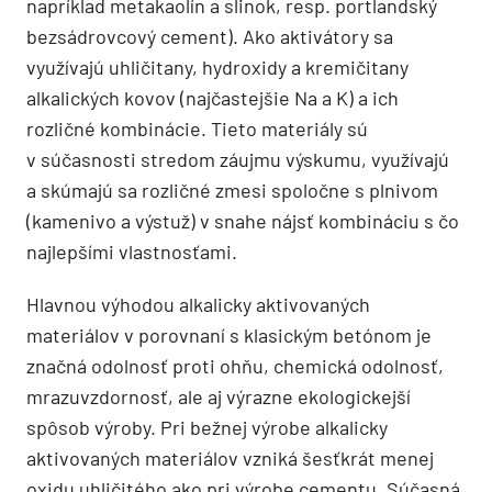
napríklad metakaolín a slinok, resp. portlandský
bezsádrovcový cement). Ako aktivátory sa
využívajú uhličitany, hydroxidy a kremičitany
alkalických kovov (najčastejšie Na a K) a ich
rozličné kombinácie. Tieto materiály sú
v súčasnosti stredom záujmu výskumu, využí­vajú
a skúmajú sa rozličné zmesi spoločne s plnivom
(kamenivo a výstuž) v snahe nájsť kombináciu s čo
najlepšími vlastnosťami.
Hlavnou výhodou alkalicky aktivovaných
materiálov v porovnaní s klasickým betónom je
značná odolnosť proti ohňu, chemická odolnosť,
mrazuvzdornosť, ale aj výrazne ekologickejší
spôsob výroby. Pri bežnej výrobe alkalicky
aktivovaných materiálov vzniká šesťkrát menej
oxidu uhličitého ako pri výrobe cementu. Súčasná