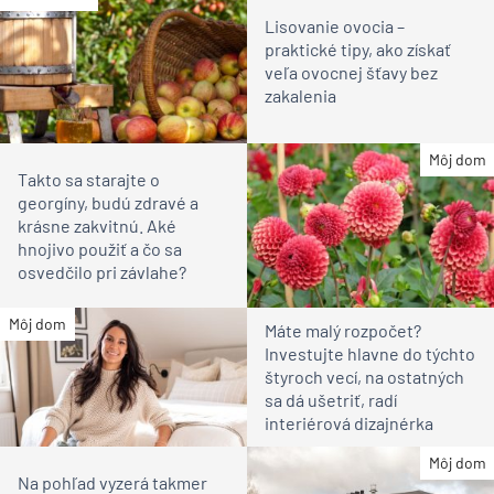
Lisovanie ovocia –
praktické tipy, ako získať
veľa ovocnej šťavy bez
zakalenia
Môj dom
Takto sa starajte o
georgíny, budú zdravé a
krásne zakvitnú. Aké
hnojivo použiť a čo sa
osvedčilo pri závlahe?
Môj dom
Máte malý rozpočet?
Investujte hlavne do týchto
štyroch vecí, na ostatných
sa dá ušetriť, radí
interiérová dizajnérka
Môj dom
Na pohľad vyzerá takmer