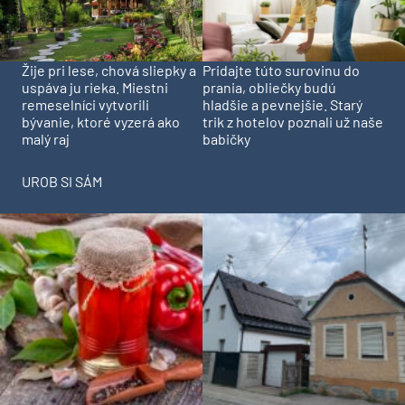
Pridajte túto surovinu do
Žije pri lese, chová sliepky a
prania, obliečky budú
uspáva ju rieka. Miestni
hladšie a pevnejšie. Starý
remeselníci vytvorili
trik z hotelov poznali už naše
bývanie, ktoré vyzerá ako
babičky
malý raj
UROB SI SÁM