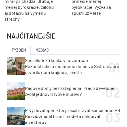
mini+ prichádza. Sľubuje
prinesie menej
menej byrokracie, zálohu
byrokracie. Výzva sa
aj dotáciu na výmenu
spustí už v lete
strechy
NAJČÍTANEJŠIE
TÝŽDEŇ
MESIAC
Socialistická kocka v novom šate.
Rekonštrukcia rodinného domu vo Svätom Jure
otvorila dom krajine aj svetlu
Radové domy bez zateplenia: Prečo developer
zvolil jednovrstvové murivo?
Prvý developer, ktorý začal stavať kancelárie: HB
Reavis zmenil biznis model a nahneval
investorov