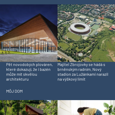
Pět novodobých plováren,
Majitel Zbrojovky se hádá s
které dokazují, že i bazén
brněnským radním. Nový
může mít skvělou
stadion za Lužánkami narazil
architekturu
na výškový limit
MÔJ DOM