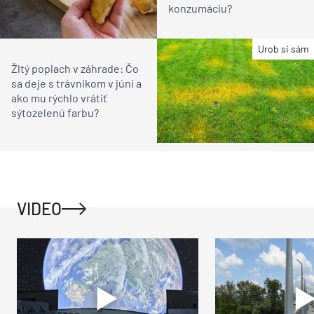
konzumáciu?
Urob si sám
Žltý poplach v záhrade: Čo
sa deje s trávnikom v júni a
ako mu rýchlo vrátiť
sýtozelenú farbu?
VIDEO