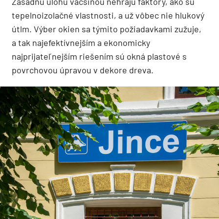
Zásadnú úlohu väčšinou nehrajú faktory, ako sú
tepelnoizolačné vlastnosti, a už vôbec nie hlukový
útlm. Výber okien sa týmito požiadavkami zužuje,
a tak najefektívnejším a ekonomicky
najprijateľnejším riešením sú okná plastové s
povrchovou úpravou v dekore dreva.