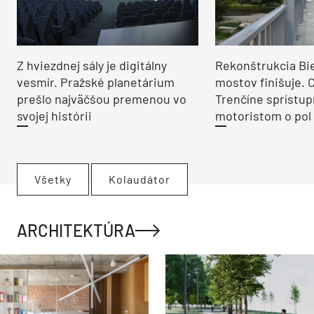
Z hviezdnej sály je digitálny
Rekonštrukcia Bi
vesmír. Pražské planetárium
mostov finišuje. 
prešlo najväčšou premenou vo
Trenčíne sprístup
svojej histórii
motoristom o pol 
Všetky
Kolaudátor
ARCHITEKTÚRA