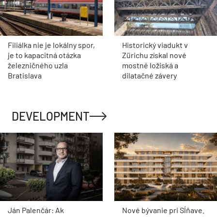
Filiálka nie je lokálny spor,
Historický viadukt v
je to kapacitná otázka
Zürichu získal nové
železničného uzla
mostné ložiská a
Bratislava
dilatačné závery
DEVELOPMENT
Ján Palenčár: Ak
Nové bývanie pri Sĺňave.