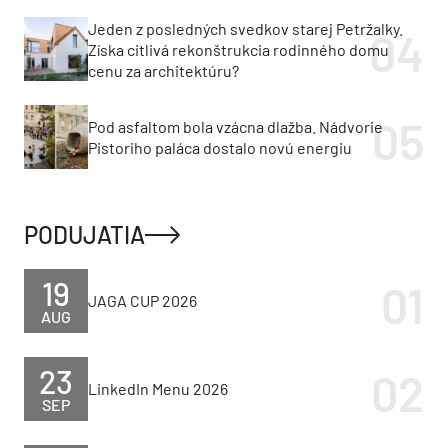
Jeden z posledných svedkov starej Petržalky.
Získa citlivá rekonštrukcia rodinného domu
cenu za architektúru?
Pod asfaltom bola vzácna dlažba. Nádvorie
Pistoriho paláca dostalo novú energiu
PODUJATIA
19
JAGA CUP 2026
AUG
23
LinkedIn Menu 2026
SEP