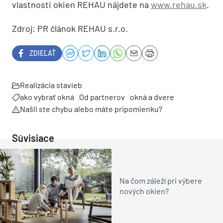
vlastnosti okien REHAU nájdete na
www.rehau.sk
.
Zdroj: PR článok REHAU s.r.o.
ZDIEĽAŤ
Realizácia stavieb
ako vybrať okná
Od partnerov
okná a dvere
Našli ste chybu alebo máte pripomienku?
Súvisiace
Na čom záleží pri výbere
nových okien?