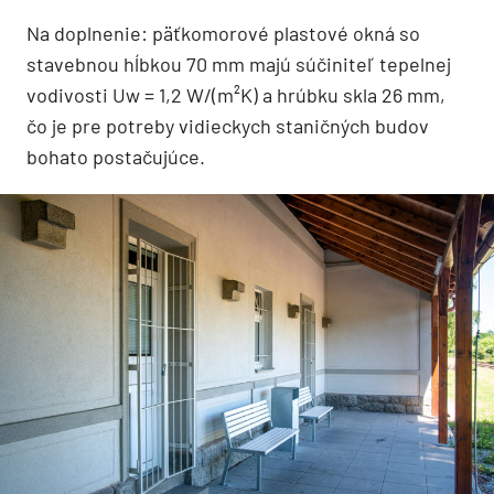
Na doplnenie: päťkomorové plastové okná so
stavebnou hĺbkou 70 mm majú súčiniteľ tepelnej
vodivosti Uw = 1,2 W/(m²K) a hrúbku skla 26 mm,
čo je pre potreby vidieckych staničných budov
bohato postačujúce.