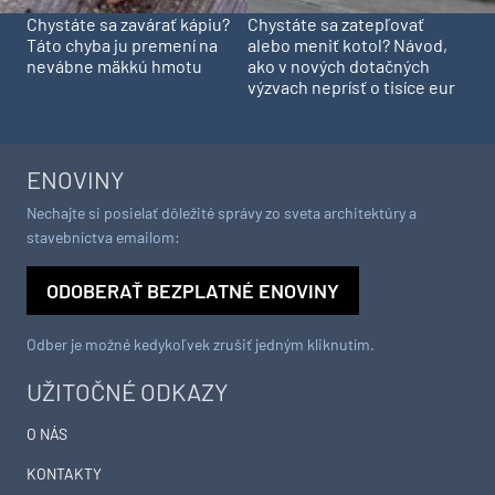
Chystáte sa zavárať kápiu?
Chystáte sa zatepľovať
Táto chyba ju premení na
alebo meniť kotol? Návod,
nevábne mäkkú hmotu
ako v nových dotačných
výzvach neprísť o tisíce eur
ENOVINY
Nechajte si posielať dôležité správy zo sveta architektúry a
stavebníctva emailom:
ODOBERAŤ BEZPLATNÉ ENOVINY
Odber je možné kedykoľvek zrušiť jedným kliknutím.
UŽITOČNÉ ODKAZY
O NÁS
KONTAKTY