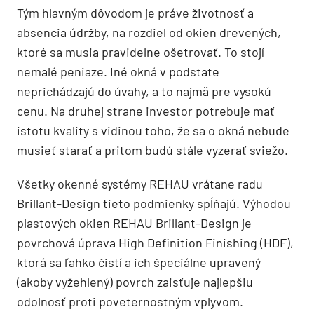
Tým hlavným dôvodom je práve životnosť a
absencia údržby, na rozdiel od okien drevených,
ktoré sa musia pravidelne ošetrovať. To stojí
nemalé peniaze. Iné okná v podstate
neprichádzajú do úvahy, a to najmä pre vysokú
cenu. Na druhej strane investor potrebuje mať
istotu kvality s vidinou toho, že sa o okná nebude
musieť starať a pritom budú stále vyzerať sviežo.
Všetky okenné systémy REHAU vrátane radu
Brillant-Design tieto podmienky spĺňajú. Výhodou
plastových okien REHAU Brillant-Design je
povrchová úprava High Definition Finishing (HDF),
ktorá sa ľahko čistí a ich špeciálne upravený
(akoby vyžehlený) povrch zaisťuje najlepšiu
odolnosť proti poveternostným vplyvom.