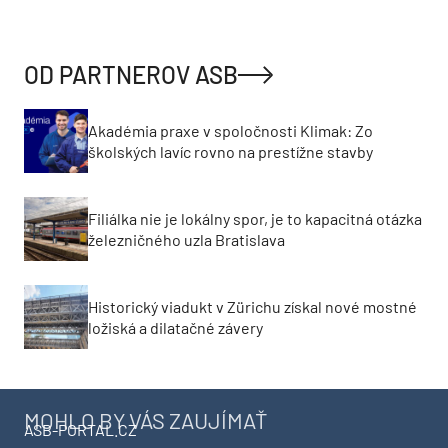
OD PARTNEROV ASB
Akadémia praxe v spoločnosti Klimak: Zo
školských lavíc rovno na prestížne stavby
Filiálka nie je lokálny spor, je to kapacitná otázka
železničného uzla Bratislava
Historický viadukt v Zürichu získal nové mostné
ložiská a dilatačné závery
MOHLO BY VÁS ZAUJÍMAŤ
ASB-PORTAL.CZ