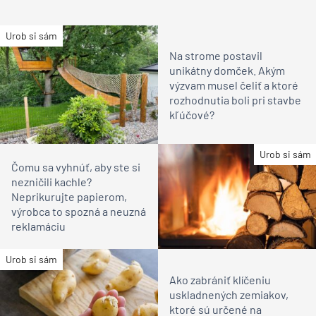
Urob si sám
Na strome postavil
unikátny domček. Akým
výzvam musel čeliť a ktoré
rozhodnutia boli pri stavbe
kľúčové?
Urob si sám
Čomu sa vyhnúť, aby ste si
nezničili kachle?
Neprikurujte papierom,
výrobca to spozná a neuzná
reklamáciu
Urob si sám
Ako zabrániť klíčeniu
uskladnených zemiakov,
ktoré sú určené na