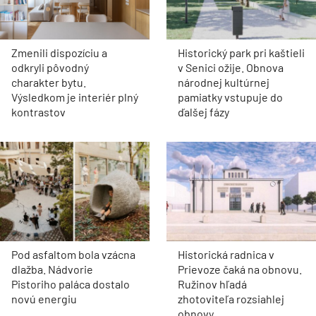
Zmenili dispozíciu a
Historický park pri kaštieli
odkryli pôvodný
v Senici ožije. Obnova
charakter bytu.
národnej kultúrnej
Výsledkom je interiér plný
pamiatky vstupuje do
kontrastov
ďalšej fázy
Pod asfaltom bola vzácna
Historická radnica v
dlažba. Nádvorie
Prievoze čaká na obnovu.
Pistoriho paláca dostalo
Ružinov hľadá
novú energiu
zhotoviteľa rozsiahlej
obnovy