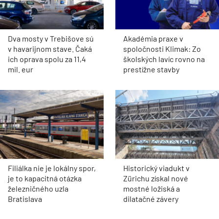
Dva mosty v Trebišove sú
Akadémia praxe v
v havarijnom stave. Čaká
spoločnosti Klimak: Zo
ich oprava spolu za 11,4
školských lavíc rovno na
mil. eur
prestížne stavby
Filiálka nie je lokálny spor,
Historický viadukt v
je to kapacitná otázka
Zürichu získal nové
železničného uzla
mostné ložiská a
Bratislava
dilatačné závery