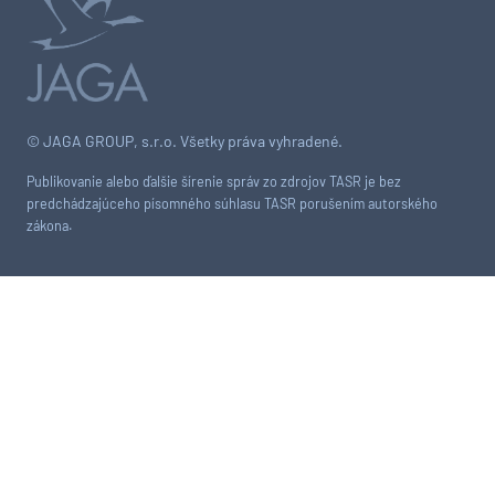
© JAGA GROUP, s.r.o. Všetky práva vyhradené.
Publikovanie alebo ďalšie šírenie správ zo zdrojov TASR je bez
predchádzajúceho písomného súhlasu TASR porušením autorského
zákona.