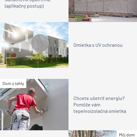
(aplikačný postup)
Omietka s UV ochranou
Dom z tehly
Chcete ušetriť energiu?
Pomôže vám
tepelnoizolačná omietka
Môj dom