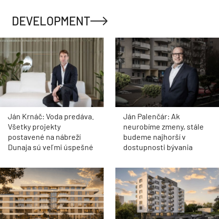
DEVELOPMENT
Ján Krnáč: Voda predáva.
Ján Palenčár: Ak
Všetky projekty
neurobíme zmeny, stále
postavené na nábreží
budeme najhorší v
Dunaja sú veľmi úspešné
dostupnosti bývania