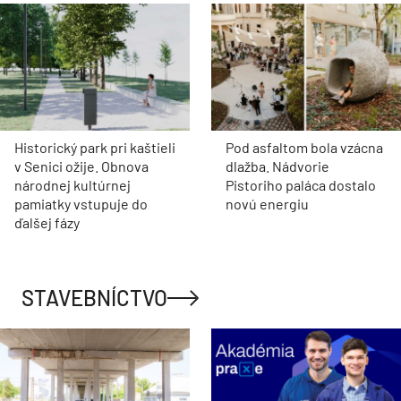
Historický park pri kaštieli
Pod asfaltom bola vzácna
v Senici ožije. Obnova
dlažba. Nádvorie
národnej kultúrnej
Pistoriho paláca dostalo
pamiatky vstupuje do
novú energiu
ďalšej fázy
STAVEBNÍCTVO