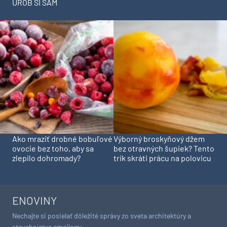
UROB SI SÁM
Ako mraziť drobné bobuľové
Výborný broskyňový džem
ovocie bez toho, aby sa
bez otravných šupiek? Tento
zlepilo dohromady?
trik skráti prácu na polovicu
ENOVINY
Nechajte si posielať dôležité správy zo sveta architektúry a
stavebníctva emailom: