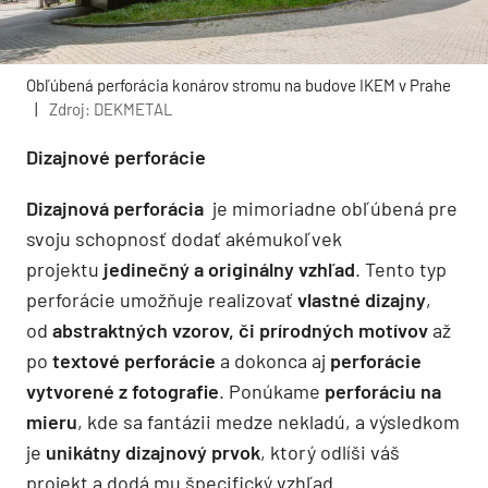
Obľúbená perforácia konárov stromu na budove IKEM v Prahe
|
Zdroj: DEKMETAL
Dizajnové perforácie
Dizajnová perforácia
je mimoriadne obľúbená pre
svoju schopnosť dodať akémukoľvek
projektu
jedinečný a originálny vzhľad
. Tento typ
perforácie umožňuje realizovať
vlastné dizajny
,
od
abstraktných vzorov, či prírodných motívov
až
po
textové perforácie
a dokonca aj
perforácie
vytvorené z fotografie
. Ponúkame
perforáciu na
mieru
, kde sa fantázii medze nekladú, a výsledkom
je
unikátny dizajnový prvok
, ktorý odlíši váš
projekt a dodá mu špecifický vzhľad.