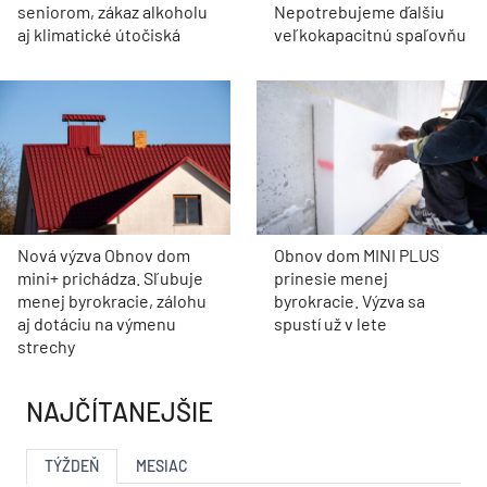
seniorom, zákaz alkoholu
Nepotrebujeme ďalšiu
aj klimatické útočiská
veľkokapacitnú spaľovňu
Nová výzva Obnov dom
Obnov dom MINI PLUS
mini+ prichádza. Sľubuje
prinesie menej
menej byrokracie, zálohu
byrokracie. Výzva sa
aj dotáciu na výmenu
spustí už v lete
strechy
NAJČÍTANEJŠIE
TÝŽDEŇ
MESIAC