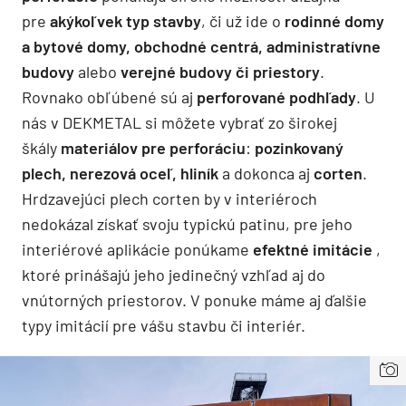
pre
akýkoľvek typ stavby
, či už ide o
rodinné domy
a bytové domy, obchodné centrá, administratívne
budovy
alebo
verejné budovy či priestory
.
Rovnako obľúbené sú aj
perforované podhľady
. U
nás v DEKMETAL si môžete vybrať zo širokej
škály
materiálov pre perforáciu
:
pozinkovaný
plech, nerezová oceľ, hliník
a dokonca aj
corten
.
Hrdzavejúci plech corten by v interiéroch
nedokázal získať svoju typickú patinu, pre jeho
interiérové aplikácie ponúkame
efektné imitácie
,
ktoré prinášajú jeho jedinečný vzhľad aj do
vnútorných priestorov. V ponuke máme aj ďalšie
typy imitácií pre vášu stavbu či interiér.