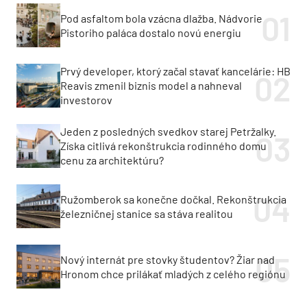
Pod asfaltom bola vzácna dlažba. Nádvorie
Pistoriho paláca dostalo novú energiu
Prvý developer, ktorý začal stavať kancelárie: HB
Reavis zmenil biznis model a nahneval
investorov
Jeden z posledných svedkov starej Petržalky.
Získa citlivá rekonštrukcia rodinného domu
cenu za architektúru?
Ružomberok sa konečne dočkal. Rekonštrukcia
železničnej stanice sa stáva realitou
Nový internát pre stovky študentov? Žiar nad
Hronom chce prilákať mladých z celého regiónu