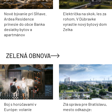
Nové bývanie pri Sĺňave.
Električka na skok, les za
Ardea Residence
rohom. V Dúbravke
prinesie do obce Banka
vyrastie nový bytový dom
desiatky bytov a
Zelka
apartmánov
ZELENÁ OBNOVA
Boj s horúčavami v
Zlá správa pre Bratislavu,
Európe: volanie
mesto odkazuje: