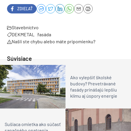
ZDIEĽAŤ
Stavebníctvo
DEKMETAL
fasáda
Našli ste chybu alebo máte pripomienku?
Súvisiace
Ako vylepšiť školské
budovy? Prevetrávané
fasády prinášajú lepšiu
klímu aj úspory energie
Sušiaca omietka ako súčasť
sanačného opatrenia