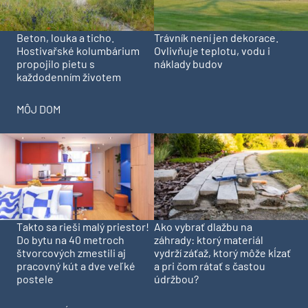
Beton, louka a ticho.
Trávník není jen dekorace.
Hostivařské kolumbárium
Ovlivňuje teplotu, vodu i
propojilo pietu s
náklady budov
každodenním životem
MÔJ DOM
Takto sa rieši malý priestor!
Ako vybrať dlažbu na
Do bytu na 40 metroch
záhrady: ktorý materiál
štvorcových zmestili aj
vydrží záťaž, ktorý môže kĺzať
pracovný kút a dve veľké
a pri čom rátať s častou
postele
údržbou?