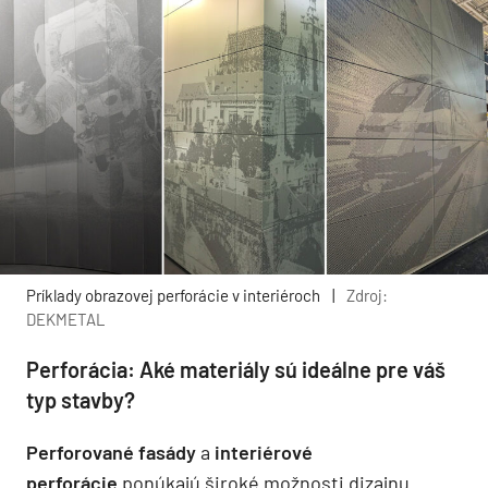
Príklady obrazovej perforácie v interiéroch
|
Zdroj:
DEKMETAL
Perforácia: Aké materiály sú ideálne pre váš
typ stavby?​
Perforované fasády
a
interiérové
perforácie
ponúkajú široké možnosti dizajnu