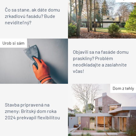
Čo sa stane, ak dáte domu
zrkadlovú fasádu? Bude
neviditeľný?
Urob si sám
Objavili sa na fasáde domu
praskliny? Problém
neodkladajte a zasiahnite
včas!
Dom z tehly
Stavba pripravená na
zmeny: Britský dom roka
2024 prekvapil flexibilitou