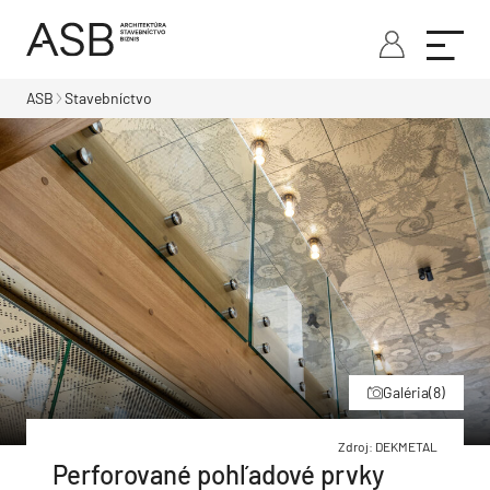
ASB
Stavebníctvo
Galéria
(8)
Zdroj: DEKMETAL
Perforované pohľadové prvky