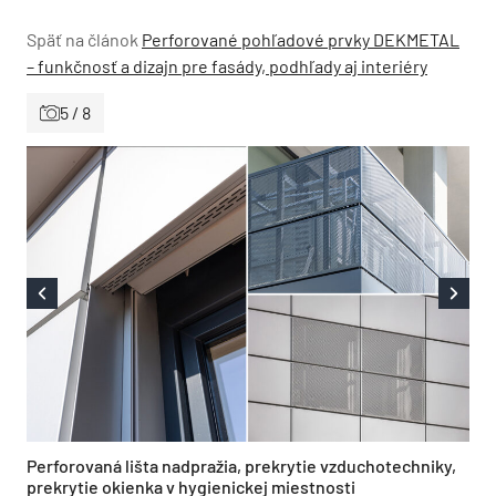
Späť na článok
Perforované pohľadové prvky DEKMETAL
– funkčnosť a dizajn pre fasády, podhľady aj interiéry
5 / 8
Perforovaná lišta nadpražia, prekrytie vzduchotechniky,
prekrytie okienka v hygienickej miestnosti