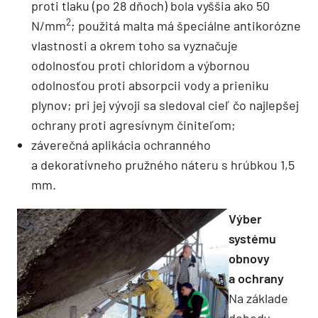
proti tlaku (po 28 dňoch) bola vyššia ako 50
2
N/mm
; použitá malta má špeciálne antikorózne
vlastnosti a okrem toho sa vyznačuje
odolnosťou proti chloridom a výbornou
odolnosťou proti absorpcii vody a prieniku
plynov; pri jej vývoji sa sledoval cieľ čo najlepšej
ochrany proti agresívnym činiteľom;
záverečná aplikácia ochranného
a dekoratívneho pružného náteru s hrúbkou 1,5
mm.
Výber
systému
obnovy
a ochrany
Na základe
dohody