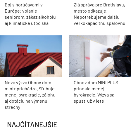
Boj s horúčavami v
Zlá správa pre Bratislavu,
Európe: volanie
mesto odkazuje:
seniorom, zákaz alkoholu
Nepotrebujeme ďalšiu
aj klimatické útočiská
veľkokapacitnú spaľovňu
Nová výzva Obnov dom
Obnov dom MINI PLUS
mini+ prichádza. Sľubuje
prinesie menej
menej byrokracie, zálohu
byrokracie. Výzva sa
aj dotáciu na výmenu
spustí už v lete
strechy
NAJČÍTANEJŠIE