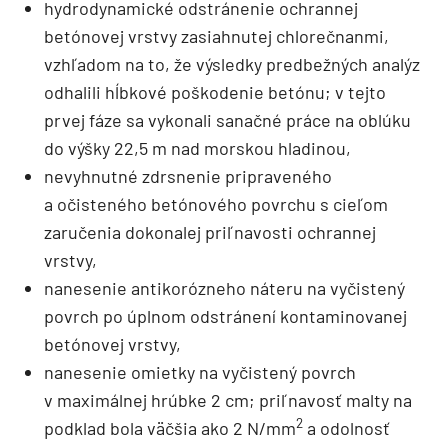
hydrodynamické odstránenie ochrannej
betónovej vrstvy zasiahnutej chlorečnanmi,
vzhľadom na to, že výsledky predbežných analýz
odhalili hĺbkové poškodenie betónu; v tejto
prvej fáze sa vykonali sanačné práce na oblúku
do výšky 22,5 m nad morskou hladinou,
nevyhnutné zdrsnenie pripraveného
a očisteného betónového povrchu s cieľom
zaručenia dokonalej priľnavosti ochrannej
vrstvy,
nanesenie antikorózneho náteru na vyčistený
povrch po úplnom odstránení kontaminovanej
betónovej vrstvy,
nanesenie omietky na vyčistený povrch
v maximálnej hrúbke 2 cm; priľnavosť malty na
2
podklad bola väčšia ako 2 N/mm
a odolnosť