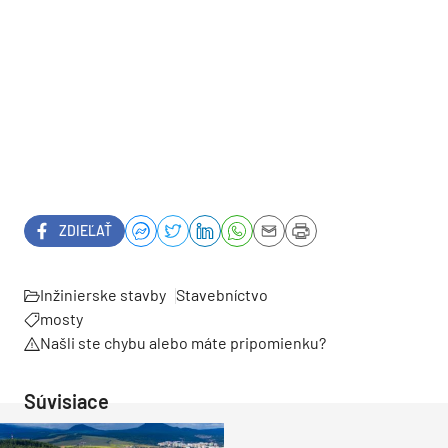
ZDIEĽAŤ
Inžinierske stavby
Stavebníctvo
mosty
Našli ste chybu alebo máte pripomienku?
Súvisiace