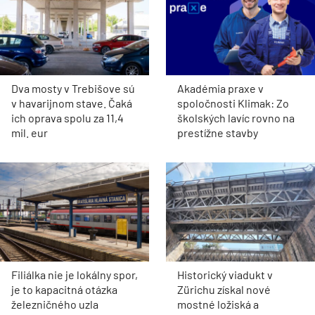
Dva mosty v Trebišove sú
Akadémia praxe v
v havarijnom stave. Čaká
spoločnosti Klimak: Zo
ich oprava spolu za 11,4
školských lavíc rovno na
mil. eur
prestížne stavby
Filiálka nie je lokálny spor,
Historický viadukt v
je to kapacitná otázka
Zürichu získal nové
železničného uzla
mostné ložiská a