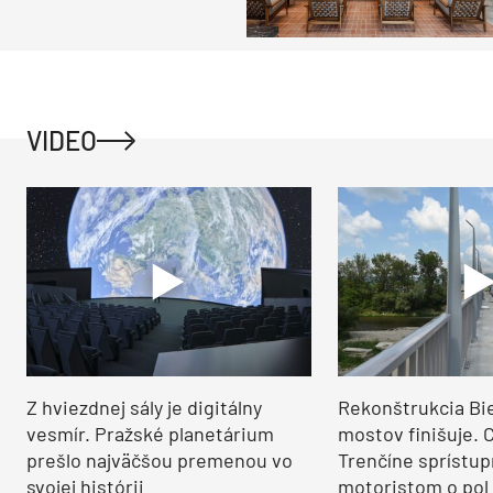
VIDEO
Z hviezdnej sály je digitálny
Rekonštrukcia Bi
vesmír. Pražské planetárium
mostov finišuje. 
prešlo najväčšou premenou vo
Trenčíne sprístup
svojej histórii
motoristom o pol 