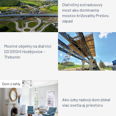
Diaľničný extradosový
most ako dominanta
mostov križovatky Prešov,
západ
Mostné objekty na diaľnici
D3 0310/II Hodějovice –
Třebonín
Dom z tehly
Ako úzky radový dom získal
viac svetla aj priestoru