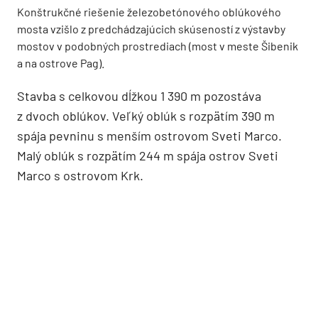
Konštrukčné riešenie železobetónového oblúkového
mosta vzišlo z predchádzajúcich skúseností z výstavby
mostov v podobných prostrediach (most v meste Šibenik
a na ostrove Pag).
Stavba s celkovou dĺžkou 1 390 m pozostáva
z dvoch oblúkov. Veľký oblúk s rozpätím 390 m
spája pevninu s menším ostrovom Sveti Marco.
Malý oblúk s rozpätím 244 m spája ostrov Sveti
Marco s ostrovom Krk.