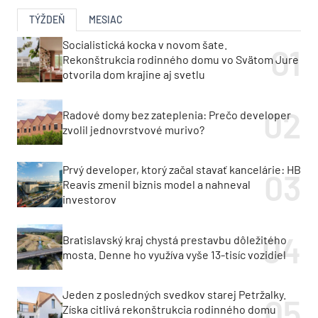
TÝŽDEŇ
MESIAC
Socialistická kocka v novom šate.
Rekonštrukcia rodinného domu vo Svätom Jure
otvorila dom krajine aj svetlu
Radové domy bez zateplenia: Prečo developer
zvolil jednovrstvové murivo?
Prvý developer, ktorý začal stavať kancelárie: HB
Reavis zmenil biznis model a nahneval
investorov
Bratislavský kraj chystá prestavbu dôležitého
mosta. Denne ho využíva vyše 13-tisíc vozidiel
Jeden z posledných svedkov starej Petržalky.
Získa citlivá rekonštrukcia rodinného domu