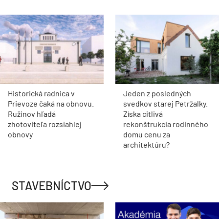
Historická radnica v
Jeden z posledných
Prievoze čaká na obnovu.
svedkov starej Petržalky.
Ružinov hľadá
Získa citlivá
zhotoviteľa rozsiahlej
rekonštrukcia rodinného
obnovy
domu cenu za
architektúru?
STAVEBNÍCTVO