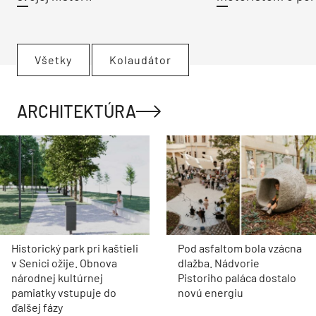
Všetky
Kolaudátor
ARCHITEKTÚRA
Historický park pri kaštieli
Pod asfaltom bola vzácna
v Senici ožije. Obnova
dlažba. Nádvorie
národnej kultúrnej
Pistoriho paláca dostalo
pamiatky vstupuje do
novú energiu
ďalšej fázy