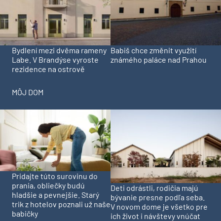
Bydlení mezi dvěma rameny
Babiš chce změnit využití
Labe. V Brandýse vyroste
známého paláce nad Prahou
rezidence na ostrově
MÔJ DOM
Pridajte túto surovinu do
prania, obliečky budú
Deti odrástli, rodičia majú
hladšie a pevnejšie. Starý
bývanie presne podľa seba.
trik z hotelov poznali už naše
V novom dome je všetko pre
babičky
ich život i návštevy vnúčat