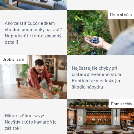
Urob si sám
Ako zaistiť čučoriedkam
vhodné podmienky na rast?
Nepodceňte tento zásadný
detail!
Urob si sám
Najčastejšie chyby pri
čistení dreveného stola:
Robí ich takmer každý a
škodia nábytku
Dom z tehly
Hlina s vôňou kávy:
Navštíviť túto kaviareň je
zážitok!