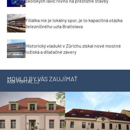
školských lavíc rovno na prestížne stavby
Filiálka nie je lokálny spor, je to kapacitná otázka
železničného uzla Bratislava
Historický viadukt v Zürichu získal nové mostné
ložiská a dilatačné závery
MOHLO BY VÁS ZAUJÍMAŤ
ASB-PORTAL.CZ