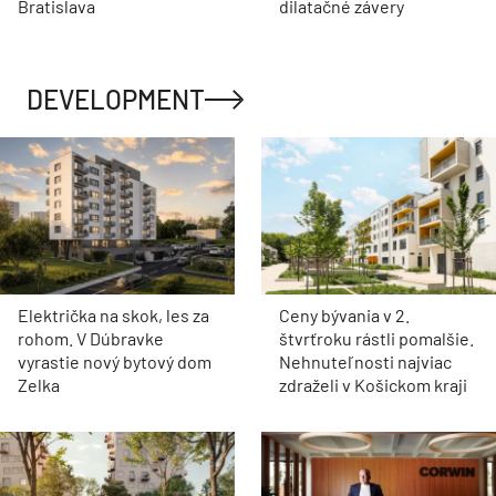
Bratislava
dilatačné závery
DEVELOPMENT
Električka na skok, les za
Ceny bývania v 2.
rohom. V Dúbravke
štvrťroku rástli pomalšie.
vyrastie nový bytový dom
Nehnuteľnosti najviac
Zelka
zdraželi v Košickom kraji