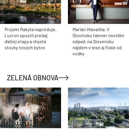
Projekt Rakyta napreduje.
Marián Hlavačka: V
Lucron spustil predaj
Slovinsku takmer nevidím
ďalšej etapy a chystá
odpad, na Slovensku
stovky nových bytov
nájdem v lese aj fľaše od
vodky
ZELENÁ OBNOVA