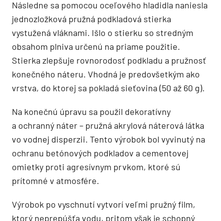
Následne sa pomocou oceľového hladidla naniesla
jednozložková pružná podkladová stierka
vystužená vláknami. Išlo o stierku so stredným
obsahom plniva určenú na priame použitie.
Stierka zlepšuje rovnorodosť podkladu a pružnosť
konečného náteru. Vhodná je predovšetkým ako
vrstva, do ktorej sa pokladá sieťovina (50 až 60 g).
Na konečnú úpravu sa použil dekoratívny
a ochranný náter – pružná akrylová náterová látka
vo vodnej disperzii. Tento výrobok bol vyvinutý na
ochranu betónových podkladov a cementovej
omietky proti agresívnym prvkom, ktoré sú
prítomné v atmosfére.
Výrobok po vyschnutí vytvorí veľmi pružný film,
ktorý neprepúšťa vodu, pritom však je schopný