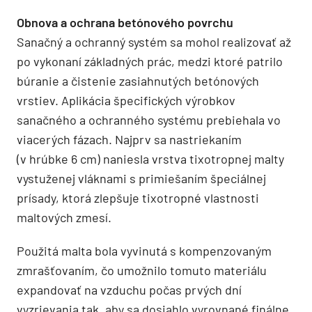
Obnova a ochrana betónového povrchu
Sanačný a ochranný systém sa mohol realizovať až
po vykonaní základných prác, medzi ktoré patrilo
búranie a čistenie zasiahnutých betónových
vrstiev. Aplikácia špecifických výrobkov
sanačného a ochranného systému prebiehala vo
viacerých fázach. Najprv sa nastriekaním
(v hrúbke 6 cm) naniesla vrstva tixotropnej malty
vystuženej vláknami s primiešaním špeciálnej
prísady, ktorá zlepšuje tixotropné vlastnosti
maltových zmesí.
Použitá malta bola vyvinutá s kompenzovaným
zmrašťovaním, čo umožnilo tomuto materiálu
expandovať na vzduchu počas prvých dní
vyzrievania tak, aby sa dosiahlo vyrovnané finálne