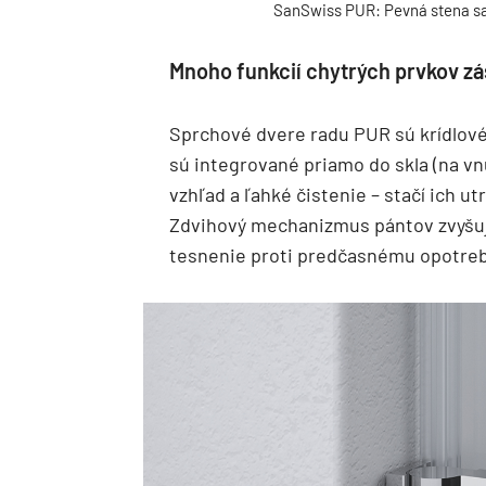
SanSwiss PUR: Pevná stena s
Mnoho funkcií chytrých prvkov z
Sprchové dvere radu PUR sú krídlové
sú integrované priamo do skla (na vn
vzhľad a ľahké čistenie – stačí ich u
Zdvihový mechanizmus pántov zvyšuje
tesnenie proti predčasnému opotre