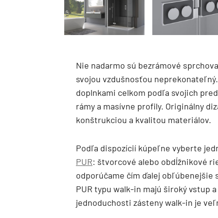
Nie nadarmo sú bezrámové sprchovaci
svojou vzdušnosťou neprekonateľný.
doplnkami celkom podľa svojich pred
rámy a masívne profily. Originálny d
konštrukciou a kvalitou materiálov.
Podľa dispozícií kúpeľne vyberte jed
PUR
: štvorcové alebo obdĺžnikové ri
odporúčame čím ďalej obľúbenejšie 
PUR typu walk-in majú široký vstup 
jednoduchosti zásteny walk-in je veľm