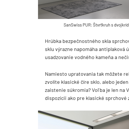
SanSwiss PUR: Štvrťkruh s dvojkrí
Hrúbka bezpečnostného skla sprcho
sklu výrazne napomáha antiplaková 
usadzovanie vodného kameňa a nečis
Namiesto upratovania tak môžete rel
zvolíte klasické číre sklo, alebo jede
zaistenie súkromia? Voľba je len na V
dispozícii ako pre klasické sprchové 