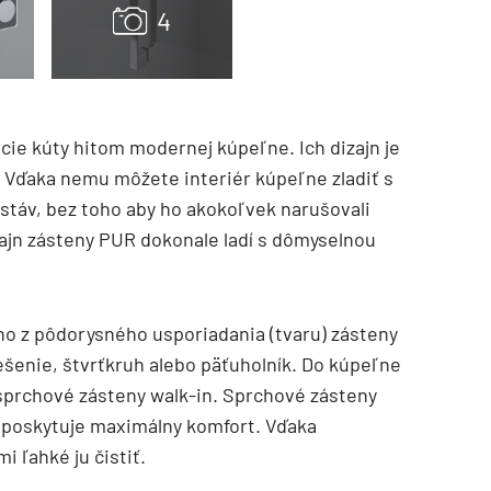
e kúty hitom modernej kúpeľne. Ich dizajn je
 Vďaka nemu môžete interiér kúpeľne zladiť s
stáv, bez toho aby ho akokoľvek narušovali
izajn zásteny PUR dokonale ladí s dômyselnou
TZB HAUSTECHNIK 3/2026
no z pôdorysného usporiadania (tvaru) zásteny
ešenie, štvrťkruh alebo päťuholník. Do kúpeľne
sprchové zásteny walk-in. Sprchové zásteny
a poskytuje maximálny komfort. Vďaka
i ľahké ju čistiť.