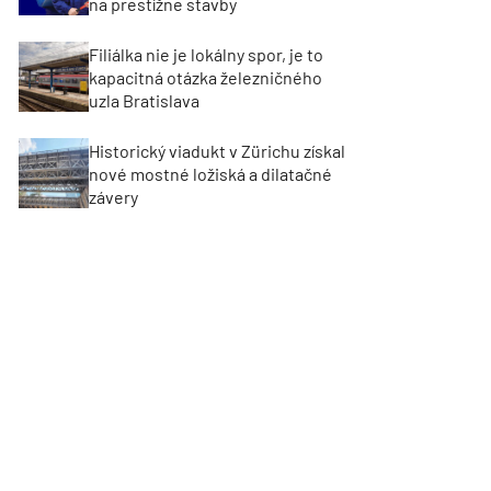
na prestížne stavby
Filiálka nie je lokálny spor, je to
kapacitná otázka železničného
uzla Bratislava
Historický viadukt v Zürichu získal
nové mostné ložiská a dilatačné
závery