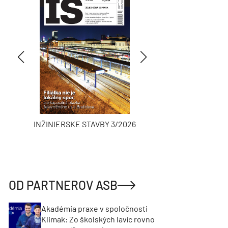
INŽINIERSKE STAVBY 3/2026
ASB
OD PARTNEROV ASB
Akadémia praxe v spoločnosti
Klimak: Zo školských lavíc rovno