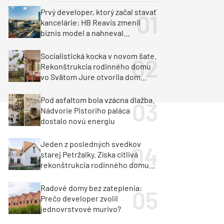
y
Klimatizácia a vetranie
Prvý developer, ktorý začal stavať
urz Milan Murcka
kancelárie: HB Reavis zmenil
biznis model a nahneval
investorov
Socialistická kocka v novom šate.
Rekonštrukcia rodinného domu
vo Svätom Jure otvorila dom
krajine aj svetlu
Pod asfaltom bola vzácna dlažba.
Nádvorie Pistoriho paláca
dostalo novú energiu
Jeden z posledných svedkov
starej Petržalky. Získa citlivá
rekonštrukcia rodinného domu
cenu za architektúru?
Radové domy bez zateplenia:
Prečo developer zvolil
jednovrstvové murivo?