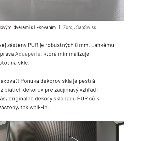
dlovými dverami s L-kovaním
|
Zdroj: SanSwiss
vej zásteny PUR je robustných 8 mm. Ľahkému
úprava
Aquaperle,
ktorá minimalizuje
tôt na skle.
axovať! Ponuka dekorov skla je pestrá –
n z piatich dekorov pre zaujímavý vzhľad i
ás, originálne dekory skla radu PUR sú k
zásteny, tak walk-in.