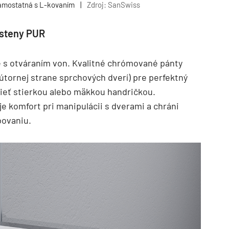
amostatná s L-kovaním
|
Zdroj: SanSwiss
ásteny PUR
 s otváraním von. Kvalitné chrómované pánty
útornej strane sprchových dverí) pre perfektný
trieť stierkou alebo mäkkou handričkou.
 komfort pri manipulácii s dverami a chráni
bovaniu.