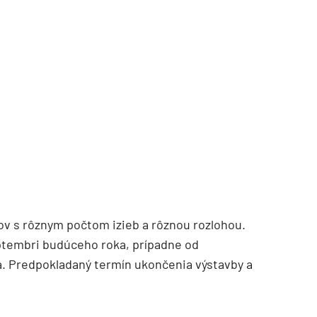
TZB HAUSTECHNIK 3/2026
tov s rôznym počtom izieb a rôznou rozlohou.
eptembri budúceho roka, prípadne od
. Predpokladaný termín ukončenia výstavby a