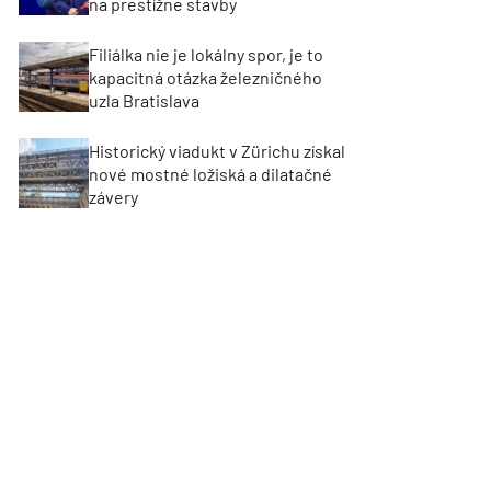
na prestížne stavby
Filiálka nie je lokálny spor, je to
kapacitná otázka železničného
uzla Bratislava
Historický viadukt v Zürichu získal
nové mostné ložiská a dilatačné
závery