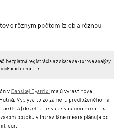
ytov s rôznym počtom izieb a rôznou
ačí bezplatná registrácia a získate sektorové analýzy
ebríčkami firiem ⟶
ión v
Banskej Bystrici
majú vyrásť nové
utná. Vyplýva to zo zámeru predloženého na
edie (EIA) developerskou skupinou Profinex,
ovskom potoku v intraviláne mesta plánuje do
il. eur.