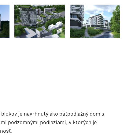
 blokov je navrhnutý ako päťpodlažný dom s
omi podzemnými podlažiami, v ktorých je
nosť.