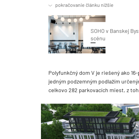
SOHO v Banskej Byst
scénu
Polyfunkčný dom V je riešený ako 16
jedným podzemným podlažím určeným
celkovo 282 parkovacích miest, z toh