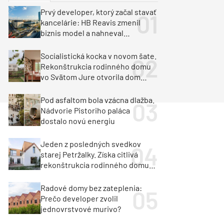
y
Klimatizácia a vetranie
Prvý developer, ktorý začal stavať
urz Milan Murcka
kancelárie: HB Reavis zmenil
biznis model a nahneval
investorov
Socialistická kocka v novom šate.
Rekonštrukcia rodinného domu
vo Svätom Jure otvorila dom
krajine aj svetlu
Pod asfaltom bola vzácna dlažba.
Nádvorie Pistoriho paláca
dostalo novú energiu
Jeden z posledných svedkov
starej Petržalky. Získa citlivá
rekonštrukcia rodinného domu
cenu za architektúru?
Radové domy bez zateplenia:
Prečo developer zvolil
jednovrstvové murivo?