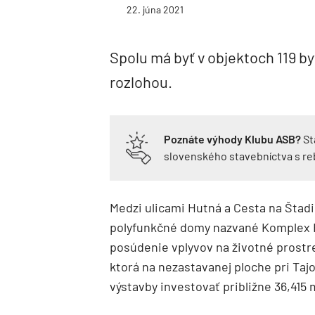
22. júna 2021
Spolu má byť v objektoch 119 b
rozlohou.
Poznáte výhody Klubu ASB?
St
slovenského stavebníctva s r
Medzi ulicami Hutná a Cesta na Štad
polyfunkčné domy nazvané Komplex H
posúdenie vplyvov na životné prostr
ktorá na nezastavanej ploche pri Taj
výstavby investovať približne 36,415 m