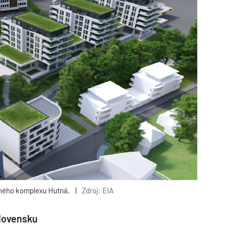
čného komplexu Hutná.
|
Zdroj: EIA
lovensku