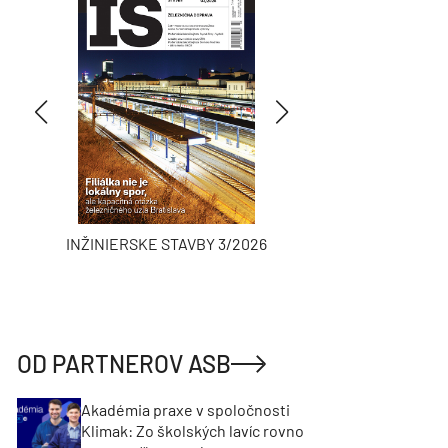
INŽINIERSKE STAVBY 3/2026
ASB
OD PARTNEROV ASB
Akadémia praxe v spoločnosti
Klimak: Zo školských lavíc rovno