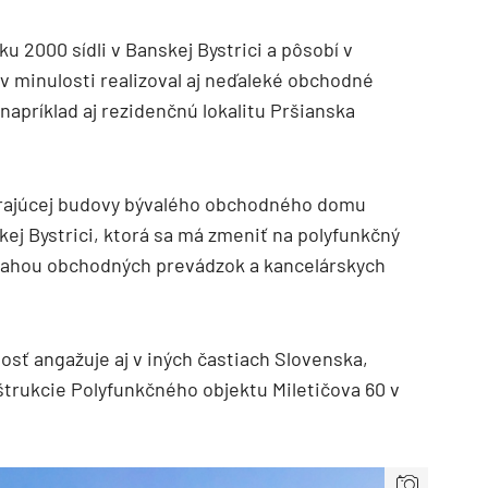
u 2000 sídli v Banskej Bystrici a pôsobí v
v minulosti realizoval aj neďaleké obchodné
napríklad aj rezidenčnú lokalitu Pršianska
trajúcej budovy bývalého obchodného domu
kej Bystrici, ktorá sa má zmeniť na polyfunkčný
evahou obchodných prevádzok a kancelárskych
ť angažuje aj v iných častiach Slovenska,
štrukcie Polyfunkčného objektu Miletičova 60 v