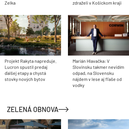
Zelka
zdraželi v Košickom kraji
Projekt Rakyta napreduje.
Marián Hlavačka: V
Lucron spustil predaj
Slovinsku takmer nevidím
ďalšej etapy a chystá
odpad, na Slovensku
stovky nových bytov
nájdem v lese aj fľaše od
vodky
ZELENÁ OBNOVA