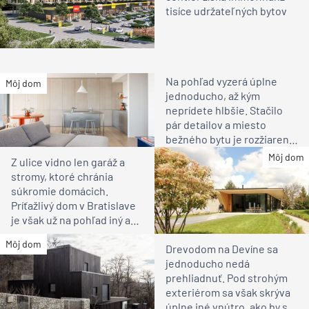
tisíce udržateľných bytov
Na pohľad vyzerá úplne
Môj dom
jednoducho, až kým
neprídete hlbšie. Stačilo
pár detailov a miesto
bežného bytu je rozžiarené
bývanie pre rodinu
Môj dom
Z ulice vidno len garáž a
stromy, ktoré chránia
súkromie domácich.
Príťažlivý dom v Bratislave
je však už na pohľad iný ako
susedia
Môj dom
Drevodom na Devíne sa
jednoducho nedá
prehliadnuť. Pod strohým
exteriérom sa však skrýva
úplne iné vnútro, ako by ste