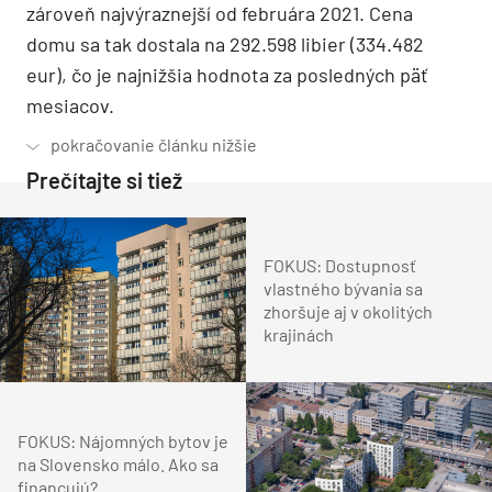
zároveň najvýraznejší od februára 2021. Cena
domu sa tak dostala na 292.598 libier (334.482
eur), čo je najnižšia hodnota za posledných päť
mesiacov.
Prečítajte si tiež
FOKUS: Dostupnosť
vlastného bývania sa
zhoršuje aj v okolitých
krajinách
FOKUS: Nájomných bytov je
na Slovensko málo. Ako sa
financujú?