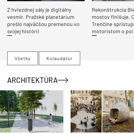
Z hviezdnej sály je digitálny
Rekonštrukcia Bi
vesmír. Pražské planetárium
mostov finišuje. 
prešlo najväčšou premenou vo
Trenčíne sprístup
svojej histórii
motoristom o pol 
Všetky
Kolaudátor
ARCHITEKTÚRA