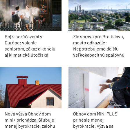
Boj s horúčavami v
Zlá správa pre Bratislavu,
Európe: volanie
mesto odkazuje:
seniorom, zákaz alkoholu
Nepotrebujeme ďalšiu
aj klimatické útočiská
veľkokapacitnú spaľovňu
Nová výzva Obnov dom
Obnov dom MINI PLUS
mini+ prichádza. Sľubuje
prinesie menej
menej byrokracie, zálohu
byrokracie. Výzva sa