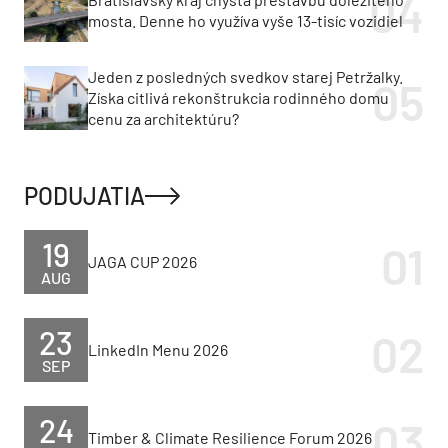
mosta. Denne ho využíva vyše 13-tisíc vozidiel
Jeden z posledných svedkov starej Petržalky.
Získa citlivá rekonštrukcia rodinného domu
cenu za architektúru?
PODUJATIA
19
JAGA CUP 2026
AUG
23
LinkedIn Menu 2026
SEP
24
Timber & Climate Resilience Forum 2026