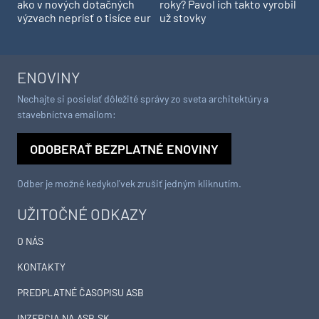
ako v nových dotačných
roky? Pavol ich takto vyrobil
výzvach neprísť o tisíce eur
už stovky
ENOVINY
Nechajte si posielať dôležité správy zo sveta architektúry a
stavebníctva emailom:
ODOBERAŤ BEZPLATNÉ ENOVINY
Odber je možné kedykoľvek zrušiť jedným kliknutím.
UŽITOČNÉ ODKAZY
O NÁS
KONTAKTY
PREDPLATNÉ ČASOPISU ASB
INZERCIA NA ASB.SK