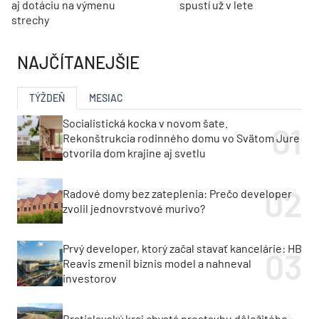
aj dotáciu na výmenu
spustí už v lete
strechy
NAJČÍTANEJŠIE
TÝŽDEŇ
MESIAC
Socialistická kocka v novom šate.
Rekonštrukcia rodinného domu vo Svätom Jure
otvorila dom krajine aj svetlu
Radové domy bez zateplenia: Prečo developer
zvolil jednovrstvové murivo?
Prvý developer, ktorý začal stavať kancelárie: HB
Reavis zmenil biznis model a nahneval
investorov
Bratislavský kraj chystá prestavbu dôležitého