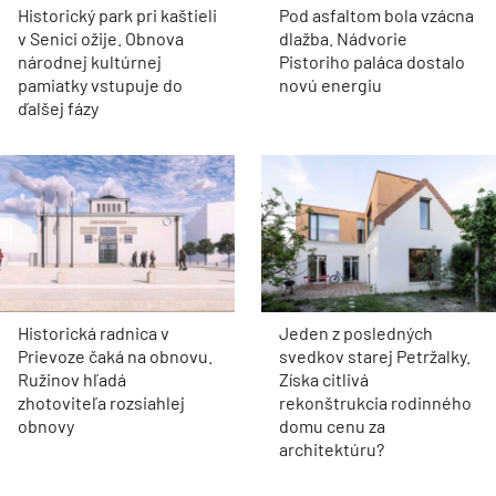
Historický park pri kaštieli
Pod asfaltom bola vzácna
v Senici ožije. Obnova
dlažba. Nádvorie
národnej kultúrnej
Pistoriho paláca dostalo
pamiatky vstupuje do
novú energiu
ďalšej fázy
Historická radnica v
Jeden z posledných
Prievoze čaká na obnovu.
svedkov starej Petržalky.
Ružinov hľadá
Získa citlivá
zhotoviteľa rozsiahlej
rekonštrukcia rodinného
obnovy
domu cenu za
architektúru?