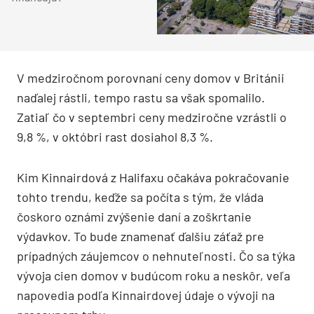
V medziročnom porovnaní ceny domov v Británii
naďalej rástli, tempo rastu sa však spomalilo.
Zatiaľ čo v septembri ceny medziročne vzrástli o
9,8 %, v októbri rast dosiahol 8,3 %.
Kim Kinnairdová z Halifaxu očakáva pokračovanie
tohto trendu, keďže sa počíta s tým, že vláda
čoskoro oznámi zvýšenie daní a zoškrtanie
výdavkov. To bude znamenať ďalšiu záťaž pre
prípadných záujemcov o nehnuteľnosti. Čo sa týka
vývoja cien domov v budúcom roku a neskôr, veľa
napovedia podľa Kinnairdovej údaje o vývoji na