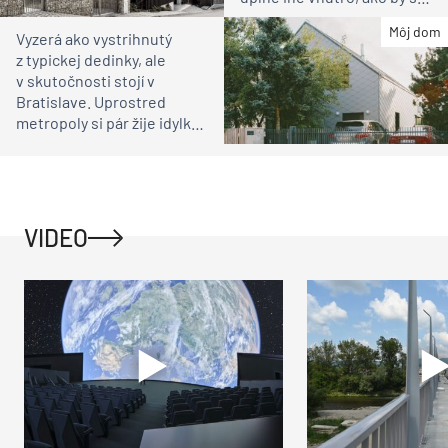
čakali
Môj dom
Vyzerá ako vystrihnutý
z typickej dedinky, ale
v skutočnosti stojí v
Bratislave. Uprostred
metropoly si pár žije idylku
ako na vidieku
VIDEO