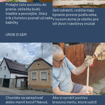
Pridajte túto surovinu do
prania, obliečky budú
Deti odrástli, rodičia majú
hladšie a pevnejšie. Starý
bývanie presne podľa seba.
trik z hotelov poznali už naše
V novom dome je všetko pre
babičky
ich život i návštevy vnúčat
UROB SI SÁM
Chystáte sa zatepľovať
Ako si vyrobiť poctivú
alebo meniť kotol? Návod,
brezovú metlu, ktorá vydrží