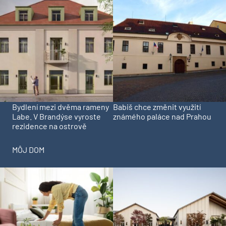
Bydlení mezi dvěma rameny
Babiš chce změnit využití
Labe. V Brandýse vyroste
známého paláce nad Prahou
rezidence na ostrově
MÔJ DOM