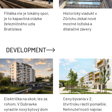
Filiálka nie je lokálny spor,
Historický viadukt v
je to kapacitná otázka
Zürichu získal nové
železničného uzla
mostné ložiská a
Bratislava
dilatačné závery
DEVELOPMENT
Električka na skok, les za
Ceny bývania v 2.
rohom. V Dúbravke
štvrťroku rástli pomalšie.
vyrastie nový bytový dom
Nehnuteľnosti najviac