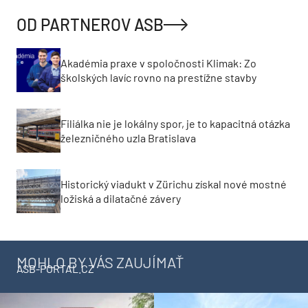
OD PARTNEROV ASB
Akadémia praxe v spoločnosti Klimak: Zo
školských lavíc rovno na prestížne stavby
Filiálka nie je lokálny spor, je to kapacitná otázka
železničného uzla Bratislava
Historický viadukt v Zürichu získal nové mostné
ložiská a dilatačné závery
MOHLO BY VÁS ZAUJÍMAŤ
ASB-PORTAL.CZ