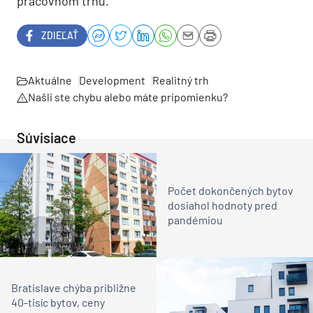
pracovnom trhu.
ZDIEĽAŤ
Aktuálne
Development
Realitný trh
Našli ste chybu alebo máte pripomienku?
Súvisiace
Počet dokončených bytov
dosiahol hodnoty pred
pandémiou
Bratislave chýba približne
40-tisíc bytov, ceny