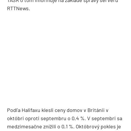
TASR o tom informuje na základe správy serveru
RTTNews.
Podľa Halifaxu klesli ceny domov v Británii v
októbri oproti septembru o 0,4 %. V septembri sa
medzimesačne znížili o 0,1 %. Októbrový pokles je