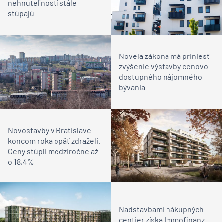
nehnuteľností stále
stúpajú
Novela zákona má priniesť
zvýšenie výstavby cenovo
dostupného nájomného
bývania
Novostavby v Bratislave
koncom roka opäť zdraželi.
Ceny stúpli medziročne až
o 18,4%
Nadstavbami nákupných
centier získa Immofinanz