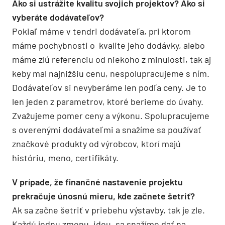
Ako si ustrážite kvalitu svojich projektov? Ako si
vyberáte dodávateľov?
Pokiaľ máme v tendri dodávateľa, pri ktorom
máme pochybnosti o kvalite jeho dodávky, alebo
máme zlú referenciu od niekoho z minulosti, tak aj
keby mal najnižšiu cenu, nespolupracujeme s ním.
Dodávateľov si nevyberáme len podľa ceny. Je to
len jeden z parametrov, ktoré berieme do úvahy.
Zvažujeme pomer ceny a výkonu. Spolupracujeme
s overenými dodávateľmi a snažíme sa používať
značkové produkty od výrobcov, ktorí majú
históriu, meno, certifikáty.
V prípade, že finančné nastavenie projektu
prekračuje únosnú mieru, kde začnete šetriť?
Ak sa začne šetriť v priebehu výstavby, tak je zle.
Každú jednu zmenu, ideu, sa snažíme dať na