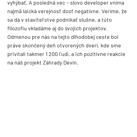
vyhýbať. A posledná vec – slovo developer vníma
najmä laická verejnosť dosť negatívne. Veríme, že
sa dá v staviteľstve podnikať slušne, a túto
filozofiu vkladáme aj do svojich projektov.
Odmenou pre nás na tejto dlhodobej ceste bol
práve skončený deň otvorených dverí, kde sme
privítali takmer 1 200 ľudí, a ich pozitívne reakcie
na náš projekt Záhrady Devín.