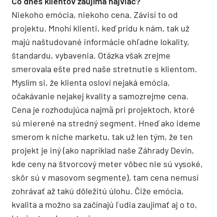
Čo dnes klientov zaujíma najviac?
Niekoho emócia, niekoho cena. Závisí to od
projektu. Mnohí klienti, keď prídu k nám, tak už
majú naštudované informácie ohľadne lokality,
štandardu, vybavenia. Otázka však zrejme
smerovala ešte pred naše stretnutie s klientom.
Myslím si, že klienta osloví nejaká emócia,
očakávanie nejakej kvality a samozrejme cena.
Cena je rozhodujúca najmä pri projektoch, ktoré
sú mierené na stredný segment. Hneď ako ideme
smerom k niche marketu, tak už len tým, že ten
projekt je iný (ako napríklad naše Záhrady Devín,
kde ceny na štvorcový meter vôbec nie sú vysoké,
skôr sú v masovom segmente), tam cena nemusí
zohrávať až takú dôležitú úlohu. Čiže emócia,
kvalita a možno sa začínajú ľudia zaujímať aj o to,