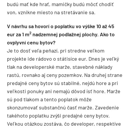
budú mať kde hrať, mamičky budú môcť chodiť
von, vznikne miesto na stretávanie sa.
V návrhu sa hovorí o poplatku vo výške 10 až 45
2
eur za 1 m
nadzemnej podlažnej plochy. Ako to
ovplyvní cenu bytov?
Je to dosť veľa peňazí, pri stredne veľkom
projekte ide rádovo o státisíce eur. Dnes je veľký
tlak na developerské marže, stavebné náklady
rastú, rovnako aj ceny pozemkov. Na druhej strane
predajné ceny bytov sú stabilné, nejdú hore a pri
veľkosti ponuky ani nemajú dôvod ísť hore. Marže
sú pod tlakom a tento poplatok môže
skonzumovať substančnú časť marže. Zavedenie
takéhoto poplatku zvýši predajné ceny bytov.
Veľkou otázkou zostáva, čo developer, respektíve