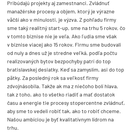
Pribúdajú projekty aj zamestnanci. Zvládnuť
manažérske procesy a objem, ktorý je výrazne
väčší ako v minulosti, je výzva. Z pohľadu firmy
sme taký realitný start-up, sme na trhu 5 rokov, čo
v tomto biznise nie je veľa. Ako ľudia sme však
v biznise viacej ako 15 rokov. Firmu sme budovali
od nuly a dnes už je stredne veľká, podľa počtu
realizovaných bytov bezpochyby patrí do top
bratislavskej desiatky. Keď sa zamyslím, asi do top
pätky. Za posledný rok sa veľkosť firmy
zdvojnásobila. Takže ak ma z niečoho bolí hlava,
tak z toho, ako to všetko riadiť a mať dostatok
času a energie tie procesy stopercentne zvládnuť,
aby sme to vedeli robiť tak, ako to robiť chceme.
Našou ambíciou je byť kvalitatívnym lídrom na
trhu.