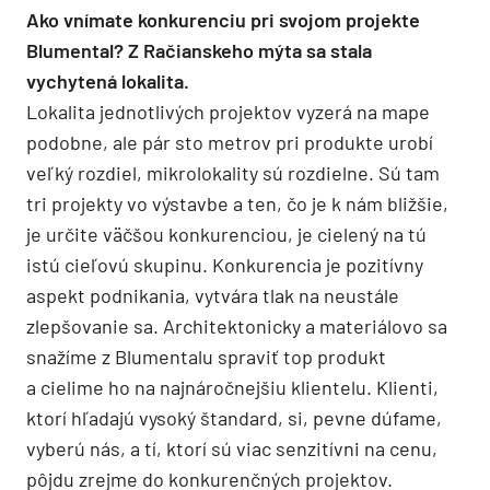
Ako vnímate konkurenciu pri svojom projekte
Blumental? Z Račianskeho mýta sa stala
vychytená lokalita.
Lokalita jednotlivých projektov vyzerá na mape
podobne, ale pár sto metrov pri produkte urobí
veľký rozdiel, mikrolokality sú rozdielne. Sú tam
tri projekty vo výstavbe a ten, čo je k nám bližšie,
je určite väčšou konkurenciou, je cielený na tú
istú cieľovú skupinu. Konkurencia je pozitívny
aspekt podnikania, vytvára tlak na neustále
zlepšovanie sa. Architektonicky a materiálovo sa
snažíme z Blumentalu spraviť top produkt
a cielime ho na najnáročnejšiu klientelu. Klienti,
ktorí hľadajú vysoký štandard, si, pevne dúfame,
vyberú nás, a tí, ktorí sú viac senzitívni na cenu,
pôjdu zrejme do konkurenčných projektov.