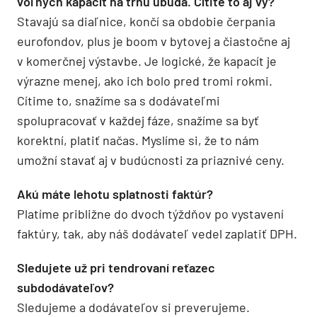
voľných kapacít na trhu ubúda. Cítite to aj vy?
Stavajú sa diaľnice, končí sa obdobie čerpania
eurofondov, plus je boom v bytovej a čiastočne aj
v komerčnej výstavbe. Je logické, že kapacít je
výrazne menej, ako ich bolo pred tromi rokmi.
Cítime to, snažíme sa s dodávateľmi
spolupracovať v každej fáze, snažíme sa byť
korektní, platiť načas. Myslíme si, že to nám
umožní stavať aj v budúcnosti za priaznivé ceny.
Akú máte lehotu splatnosti faktúr?
Platíme približne do dvoch týždňov po vystavení
faktúry, tak, aby náš dodávateľ vedel zaplatiť DPH.
Sledujete už pri tendrovaní reťazec
subdodávateľov?
Sledujeme a dodávateľov si preverujeme.