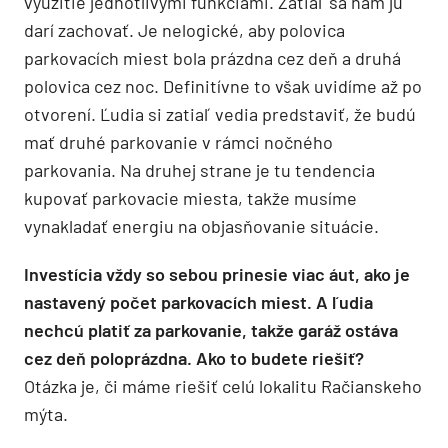
využitie jednotlivými funkciami. Zatiaľ sa nám ju
darí zachovať. Je nelogické, aby polovica
parkovacích miest bola prázdna cez deň a druhá
polovica cez noc. Definitívne to však uvidíme až po
otvorení. Ľudia si zatiaľ vedia predstaviť, že budú
mať druhé parkovanie v rámci nočného
parkovania. Na druhej strane je tu tendencia
kupovať parkovacie miesta, takže musíme
vynakladať energiu na objasňovanie situácie.
Investícia vždy so sebou prinesie viac áut, ako je
nastavený počet parkovacích miest. A ľudia
nechcú platiť za parkovanie, takže garáž ostáva
cez deň poloprázdna. Ako to budete riešiť?
Otázka je, či máme riešiť celú lokalitu Račianskeho
mýta.