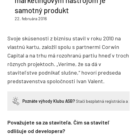
marketingovým nástrojom je
samotný produkt
22. februára 2016
Svoje skúsenosti z biznisu stavil v roku 2010 na
vlastnú kartu, založil spolu s partnermi Corwin
Capital a na trhu má rozohranú partiu hneď v troch
rôznych projektoch. „Veríme, že sa dá v
staviteľstve podnikať slušne,“ hovorí predseda
predstavenstva spoločnosti Ivan Valent.
Poznáte výhody Klubu ASB?
Stačí bezplatná registrácia a zí
Považujete sa za staviteľa. Čím sa staviteľ
odlišuje od developera?