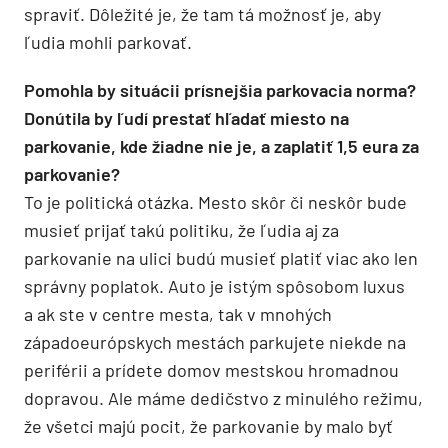
spraviť. Dôležité je, že tam tá možnosť je, aby
ľudia mohli parkovať.
Pomohla by situácii prísnejšia parkovacia norma?
Donútila by ľudí prestať hľadať miesto na
parkovanie, kde žiadne nie je, a zaplatiť 1,5 eura za
parkovanie?
To je politická otázka. Mesto skôr či neskôr bude
musieť prijať takú politiku, že ľudia aj za
parkovanie na ulici budú musieť platiť viac ako len
správny poplatok. Auto je istým spôsobom luxus
a ak ste v centre mesta, tak v mnohých
západoeurópskych mestách parkujete niekde na
periférii a prídete domov mestskou hromadnou
dopravou. Ale máme dedičstvo z minulého režimu,
že všetci majú pocit, že parkovanie by malo byť