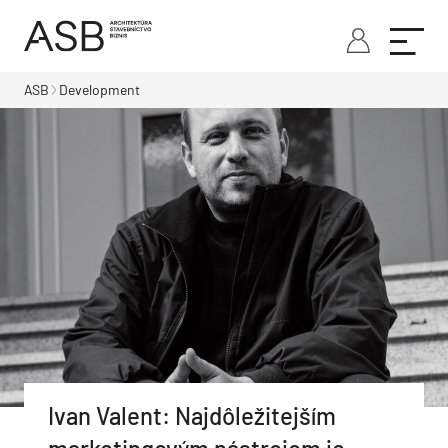
ASB
Development
Ivan Valent: Najdôležitejším