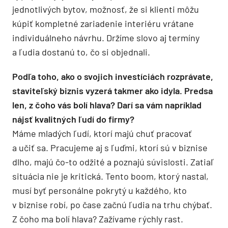
jednotlivých bytov, možnosť, že si klienti môžu
kúpiť kompletné zariadenie interiéru vrátane
individuálneho návrhu. Držíme slovo aj termíny
a ľudia dostanú to, čo si objednali.
Podľa toho, ako o svojich investíciách rozprávate,
staviteľský biznis vyzerá takmer ako idyla. Predsa
len, z čoho vás bolí hlava? Darí sa vám napríklad
nájsť kvalitných ľudí do firmy?
Máme mladých ľudí, ktorí majú chuť pracovať
a učiť sa. Pracujeme aj s ľuďmi, ktorí sú v biznise
dlho, majú čo-to odžité a poznajú súvislosti. Zatiaľ
situácia nie je kritická. Tento boom, ktorý nastal,
musí byť personálne pokrytý u každého, kto
v biznise robí, po čase začnú ľudia na trhu chýbať.
Z čoho ma bolí hlava? Zažívame rýchly rast.