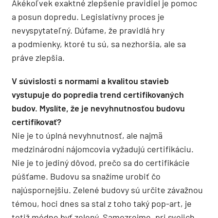
Akékoľvek exaktné zlepšenie pravidiel je pomoc
a posun dopredu. Legislatívny proces je
nevyspytateľný. Dúfame, že pravidlá hry
a podmienky, ktoré tu sú, sa nezhoršia, ale sa
práve zlepšia.
V súvislosti s normami a kvalitou stavieb
vystupuje do popredia trend certifikovaných
budov. Myslíte, že je nevyhnutnosťou budovu
certifikovať?
Nie je to úplná nevyhnutnosť, ale najmä
medzinárodní nájomcovia vyžadujú certifikáciu.
Nie je to jediný dôvod, prečo sa do certifikácie
púšťame. Budovu sa snažíme urobiť čo
najúspornejšiu. Zelené budovy sú určite závažnou
témou, hoci dnes sa stal z toho taký pop-art, je
totiž módne byť zelený. Samozrejme, pri svojich