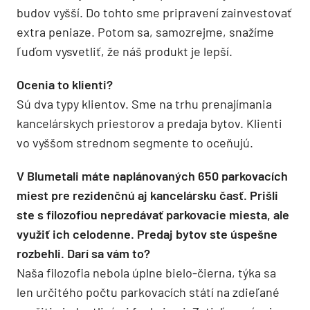
budov vyšší. Do tohto sme pripravení zainvestovať
extra peniaze. Potom sa, samozrejme, snažíme
ľuďom vysvetliť, že náš produkt je lepší.
Ocenia to klienti?
Sú dva typy klientov. Sme na trhu prenajímania
kancelárskych priestorov a predaja bytov. Klienti
vo vyššom strednom segmente to oceňujú.
V Blumetali máte naplánovaných 650 parkovacích
miest pre rezidenčnú aj kancelársku časť. Prišli
ste s filozofiou nepredávať parkovacie miesta, ale
využiť ich celodenne. Predaj bytov ste úspešne
rozbehli. Darí sa vám to?
Naša filozofia nebola úplne bielo-čierna, týka sa
len určitého počtu parkovacích státí na zdieľané