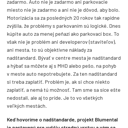
zadarmo. Auto nie je zadarmo ani parkovacie
miesto nie je zadarmo a ani nie je dôvod, aby bolo.
Motorizácia sa za posledných 20 rokov tak rapídne
zvýšila, že problémy s parkovaním sú logické. Dnes
kúpite auto za menej peňazí ako parkovací box. To
však nie je problém ani developerov (staviteľov),
ani mesta, to sú objektívne náklady za
nadštandard. Bývať v centre mesta je nadštandard
a hýbať sa môžete aj s MHD alebo pešo, na pohyb
v meste auto nepotrebujete. Za ten nadštandard
si treba zaplatiť. Problém je, ak si chce niekto
zaplatiť, a nemá tú možnosť. Tam sme sa síce ešte
nedostali, ale aj to príde. Je to vo všetkých
veľkých mestách.
Keď hovoríme o nadštandarde, projekt Blumental
je nastavený pre vyššiu strednú vrstvu a vám sa