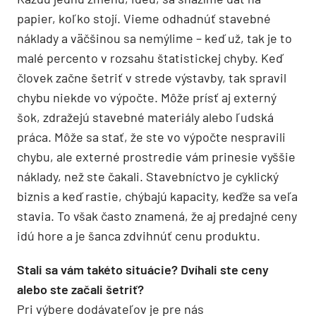
papier, koľko stojí. Vieme odhadnúť stavebné
náklady a väčšinou sa nemýlime – keď už, tak je to
malé percento v rozsahu štatistickej chyby. Keď
človek začne šetriť v strede výstavby, tak spravil
chybu niekde vo výpočte. Môže prísť aj externý
šok, zdražejú stavebné materiály alebo ľudská
práca. Môže sa stať, že ste vo výpočte nespravili
chybu, ale externé prostredie vám prinesie vyššie
náklady, než ste čakali. Stavebníctvo je cyklický
biznis a keď rastie, chýbajú kapacity, keďže sa veľa
stavia. To však často znamená, že aj predajné ceny
idú hore a je šanca zdvihnúť cenu produktu.
Stali sa vám takéto situácie? Dvíhali ste ceny
alebo ste začali šetriť?
Pri výbere dodávateľov je pre nás