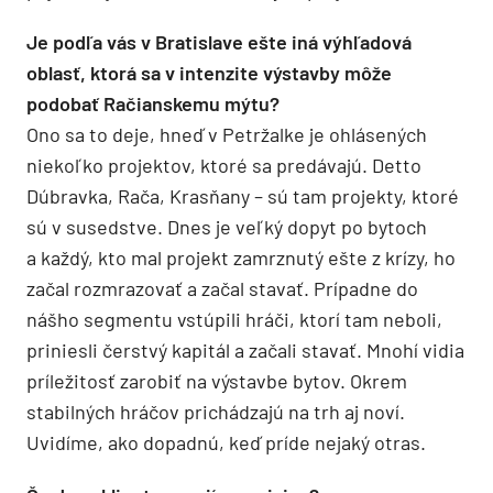
Je podľa vás v Bratislave ešte iná výhľadová
oblasť, ktorá sa v intenzite výstavby môže
podobať Račianskemu mýtu?
Ono sa to deje, hneď v Petržalke je ohlásených
niekoľko projektov, ktoré sa predávajú. Detto
Dúbravka, Rača, Krasňany – sú tam projekty, ktoré
sú v susedstve. Dnes je veľký dopyt po bytoch
a každý, kto mal projekt zamrznutý ešte z krízy, ho
začal rozmrazovať a začal stavať. Prípadne do
nášho segmentu vstúpili hráči, ktorí tam neboli,
priniesli čerstvý kapitál a začali stavať. Mnohí vidia
príležitosť zarobiť na výstavbe bytov. Okrem
stabilných hráčov prichádzajú na trh aj noví.
Uvidíme, ako dopadnú, keď príde nejaký otras.