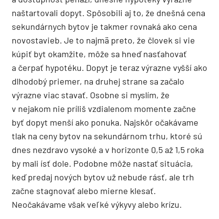
naštartovali dopyt. Spôsobili aj to, že dnešná cena
sekundárnych bytov je takmer rovnaká ako cena
novostavieb. Je to najmä preto, že človek si vie
kúpiť byt okamžite, môže sa hneď nasťahovať
a čerpať hypotéku. Dopyt je teraz výrazne vyšší ako
dlhodobý priemer, na druhej strane sa začalo
výrazne viac stavať. Osobne si myslím, že
v nejakom nie príliš vzdialenom momente začne
byť dopyt menší ako ponuka. Najskôr očakávame
tlak na ceny bytov na sekundárnom trhu, ktoré sú
dnes nezdravo vysoké a v horizonte 0,5 až 1,5 roka
by mali ísť dole. Podobne môže nastať situácia,
keď predaj nových bytov už nebude rásť, ale trh
začne stagnovať alebo mierne klesať.
Neočakávame však veľké výkyvy alebo krízu.