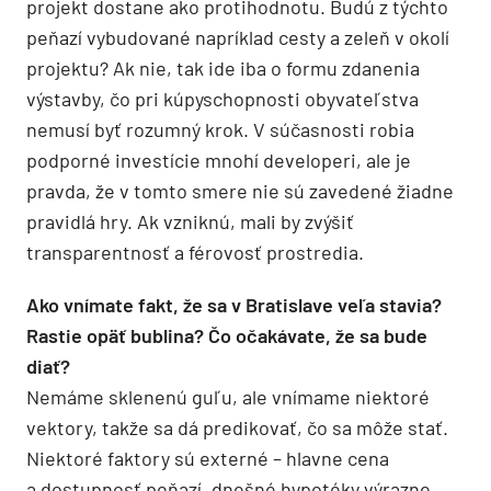
projekt dostane ako protihodnotu. Budú z týchto
peňazí vybudované napríklad cesty a zeleň v okolí
projektu? Ak nie, tak ide iba o formu zdanenia
výstavby, čo pri kúpyschopnosti obyvateľstva
nemusí byť rozumný krok. V súčasnosti robia
podporné investície mnohí developeri, ale je
pravda, že v tomto smere nie sú zavedené žiadne
pravidlá hry. Ak vzniknú, mali by zvýšiť
transparentnosť a férovosť prostredia.
Ako vnímate fakt, že sa v Bratislave veľa stavia?
Rastie opäť bublina? Čo očakávate, že sa bude
diať?
Nemáme sklenenú guľu, ale vnímame niektoré
vektory, takže sa dá predikovať, čo sa môže stať.
Niektoré faktory sú externé – hlavne cena
a dostupnosť peňazí, dnešné hypotéky výrazne