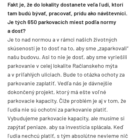
Fakt je, že do lokality dostanete veľa ľudí, ktorí
tam budú bývať, pracovať, prídu ako návštevníci.
Je tých 650 parkovacích miest podľa normy
a dosť?
Je to nad normou a v rámci našich životných
skúseností je to dosť na to, aby sme „zaparkovali“
našu budovu. Asi to nie je dosť, aby sme vyriešili
parkovanie v celej lokalite Račianskeho mýta
a v priľahlých uliciach. Bude to otázka ochoty za
parkovanie zaplatiť. Vedľa nás je dávnejšie
dokončený projekt, ktorý má ešte voľné
parkovacie kapacity. Čiže problém je aj v tom, že
ľudia nie sú ochotní za parkovanie platiť.
Vybudujeme parkovacie kapacity, ale musíme si
zapýtať peniaze, aby sa investícia splácala. Keď
ľudia nechcú platiť, s tým absolútne nevieme nič