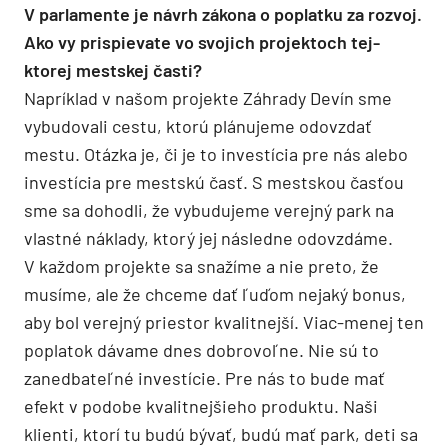
V parlamente je návrh zákona o poplatku za rozvoj.
Ako vy prispievate vo svojich projektoch tej-
ktorej mestskej časti?
Napríklad v našom projekte Záhrady Devín sme
vybudovali cestu, ktorú plánujeme odovzdať
mestu. Otázka je, či je to investícia pre nás alebo
investícia pre mestskú časť. S mestskou časťou
sme sa dohodli, že vybudujeme verejný park na
vlastné náklady, ktorý jej následne odovzdáme.
V každom projekte sa snažíme a nie preto, že
musíme, ale že chceme dať ľuďom nejaký bonus,
aby bol verejný priestor kvalitnejší. Viac-menej ten
poplatok dávame dnes dobrovoľne. Nie sú to
zanedbateľné investície. Pre nás to bude mať
efekt v podobe kvalitnejšieho produktu. Naši
klienti, ktorí tu budú bývať, budú mať park, deti sa