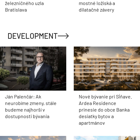
železničného uzla
mostné ložiská a
Bratislava
dilatačné závery
DEVELOPMENT
Ján Palenčár: Ak
Nové bývanie pri Sĺňave.
neurobíme zmeny, stále
Ardea Residence
budeme najhorší v
prinesie do obce Banka
dostupnosti bývania
desiatky bytov a
apartmánov