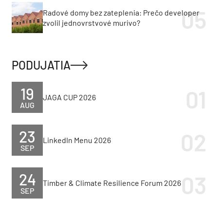
Radové domy bez zateplenia: Prečo developer
zvolil jednovrstvové murivo?
PODUJATIA
19
JAGA CUP 2026
AUG
23
LinkedIn Menu 2026
SEP
24
Timber & Climate Resilience Forum 2026
SEP