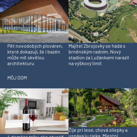
Pět novodobých plováren,
Majitel Zbrojovky se hádá s
které dokazují, že i bazén
brněnským radním. Nový
může mít skvělou
stadion za Lužánkami narazil
architekturu
na výškový limit
MÔJ DOM
Žije pri lese, chová sliepky a
uspáva ju rieka. Miestni
4 domáce triky, ako otvoriť