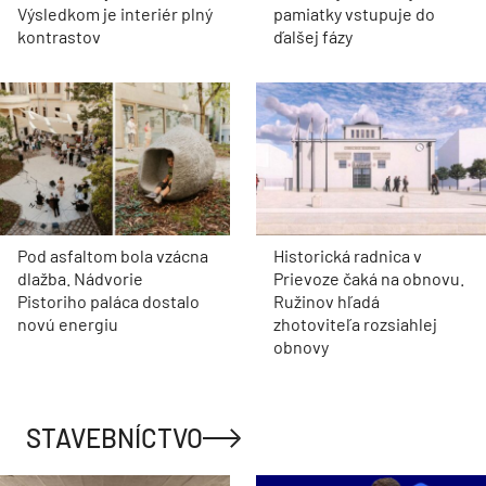
Výsledkom je interiér plný
pamiatky vstupuje do
kontrastov
ďalšej fázy
Pod asfaltom bola vzácna
Historická radnica v
dlažba. Nádvorie
Prievoze čaká na obnovu.
Pistoriho paláca dostalo
Ružinov hľadá
novú energiu
zhotoviteľa rozsiahlej
obnovy
STAVEBNÍCTVO