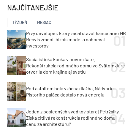
NAJČÍTANEJŠIE
TÝŽDEŇ
MESIAC
Prvý developer, ktorý začal stavať kancelárie: HB
Reavis zmenil biznis model a nahneval
investorov
Socialistická kocka v novom šate.
Rekonštrukcia rodinného domu vo Svätom Jure
otvorila dom krajine aj svetlu
Pod asfaltom bola vzácna dlažba. Nádvorie
Pistoriho paláca dostalo novú energiu
Jeden z posledných svedkov starej Petržalky.
Získa citlivá rekonštrukcia rodinného domu
cenu za architektúru?