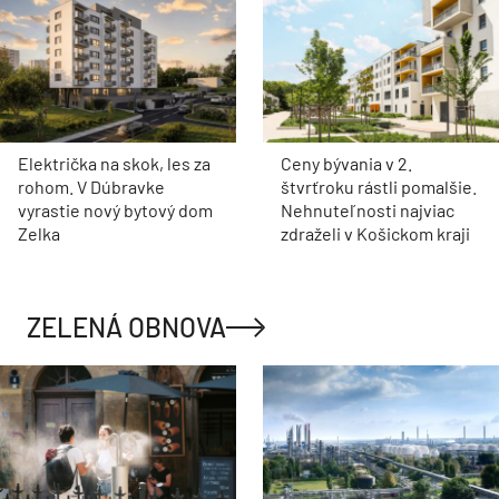
Električka na skok, les za
Ceny bývania v 2.
rohom. V Dúbravke
štvrťroku rástli pomalšie.
vyrastie nový bytový dom
Nehnuteľnosti najviac
Zelka
zdraželi v Košickom kraji
ZELENÁ OBNOVA