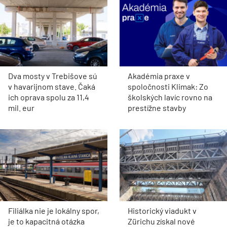
Dva mosty v Trebišove sú
Akadémia praxe v
v havarijnom stave. Čaká
spoločnosti Klimak: Zo
ich oprava spolu za 11,4
školských lavíc rovno na
mil. eur
prestížne stavby
Filiálka nie je lokálny spor,
Historický viadukt v
je to kapacitná otázka
Zürichu získal nové