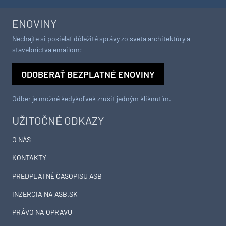
ENOVINY
Nechajte si posielať dôležité správy zo sveta architektúry a
stavebníctva emailom:
ODOBERAŤ BEZPLATNÉ ENOVINY
Odber je možné kedykoľvek zrušiť jedným kliknutím.
UŽITOČNÉ ODKAZY
O NÁS
KONTAKTY
PREDPLATNÉ ČASOPISU ASB
INZERCIA NA ASB.SK
PRÁVO NA OPRAVU