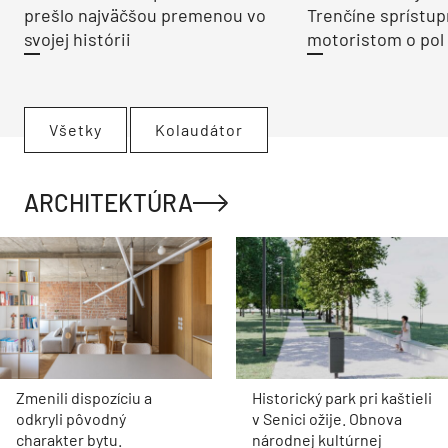
prešlo najväčšou premenou vo
Trenčíne sprístup
svojej histórii
motoristom o pol 
Všetky
Kolaudátor
ARCHITEKTÚRA
Zmenili dispozíciu a
Historický park pri kaštieli
odkryli pôvodný
v Senici ožije. Obnova
charakter bytu.
národnej kultúrnej