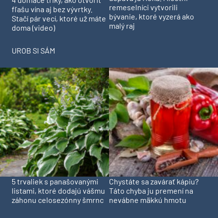
remeselníci vytvorili
fľašu vína aj bez vývrtky.
bývanie, ktoré vyzerá ako
Stačí pár vecí, ktoré už máte
malý raj
doma (video)
UROB SI SÁM
5 trvaliek s panašovanými
Chystáte sa zavárať kápiu?
listami, ktoré dodajú vášmu
Táto chyba ju premení na
záhonu celosezónny šmrnc
nevábne mäkkú hmotu