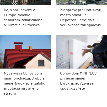
Boj s horúčavami v
Zlá správa pre Bratislavu,
Európe: volanie
mesto odkazuje:
seniorom, zákaz alkoholu
Nepotrebujeme ďalšiu
aj klimatické útočiská
veľkokapacitnú spaľovňu
Nová výzva Obnov dom
Obnov dom MINI PLUS
mini+ prichádza. Sľubuje
prinesie menej
menej byrokracie, zálohu
byrokracie. Výzva sa
aj dotáciu na výmenu
spustí už v lete
strechy