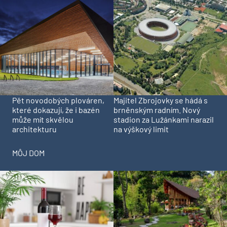
Pět novodobých plováren,
Majitel Zbrojovky se hádá s
které dokazují, že i bazén
brněnským radním. Nový
může mít skvělou
stadion za Lužánkami narazil
architekturu
na výškový limit
MÔJ DOM