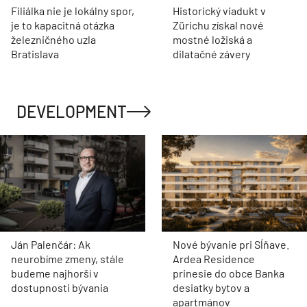
Filiálka nie je lokálny spor,
Historický viadukt v
je to kapacitná otázka
Zürichu získal nové
železničného uzla
mostné ložiská a
Bratislava
dilatačné závery
DEVELOPMENT
Ján Palenčár: Ak
Nové bývanie pri Sĺňave.
neurobíme zmeny, stále
Ardea Residence
budeme najhorší v
prinesie do obce Banka
dostupnosti bývania
desiatky bytov a
apartmánov