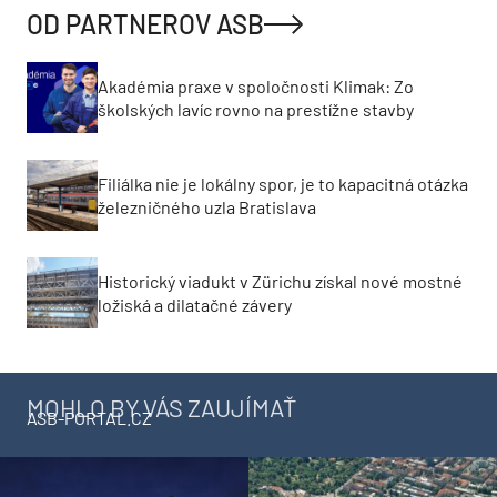
OD PARTNEROV ASB
Akadémia praxe v spoločnosti Klimak: Zo
školských lavíc rovno na prestížne stavby
Filiálka nie je lokálny spor, je to kapacitná otázka
železničného uzla Bratislava
Historický viadukt v Zürichu získal nové mostné
ložiská a dilatačné závery
MOHLO BY VÁS ZAUJÍMAŤ
ASB-PORTAL.CZ