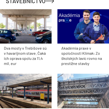
STAVEBNÍCTVO
Dva mosty v Trebišove sú
Akadémia praxe v
v havarijnom stave. Čaká
spoločnosti Klimak: Zo
ich oprava spolu za 11,4
školských lavíc rovno na
mil. eur
prestížne stavby