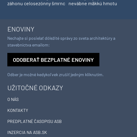
záhonu celosezónny šmrnc
nevábne mäkkú hmotu
ENOVINY
Nechajte si posielať dôležité správy zo sveta architektúry a
stavebníctva emailom:
ODOBERAŤ BEZPLATNÉ ENOVINY
Odber je možné kedykoľvek zrušiť jedným kliknutím.
UŽITOČNÉ ODKAZY
O NÁS
KONTAKTY
PREDPLATNÉ ČASOPISU ASB
INZERCIA NA ASB.SK