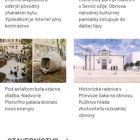
odkryli pôvodný
v Senici ožije. Obnova
charakter bytu.
národnej kultúrnej
Výsledkom je interiér plný
pamiatky vstupuje do
kontrastov
ďalšej fázy
Pod asfaltom bola vzácna
Historická radnica v
dlažba. Nádvorie
Prievoze čaká na obnovu.
Pistoriho paláca dostalo
Ružinov hľadá
novú energiu
zhotoviteľa rozsiahlej
obnovy