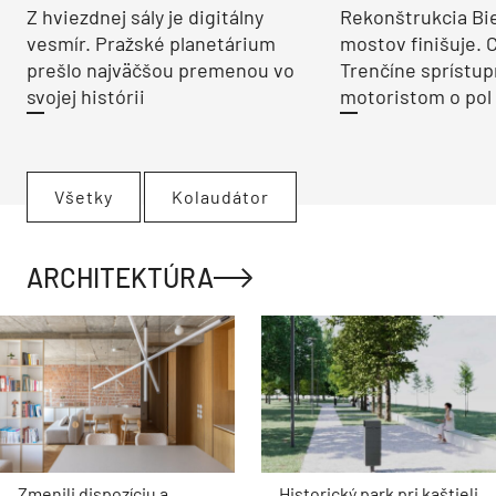
Z hviezdnej sály je digitálny
Rekonštrukcia Bi
vesmír. Pražské planetárium
mostov finišuje. 
prešlo najväčšou premenou vo
Trenčíne sprístup
svojej histórii
motoristom o pol 
Všetky
Kolaudátor
ARCHITEKTÚRA
Zmenili dispozíciu a
Historický park pri kaštieli