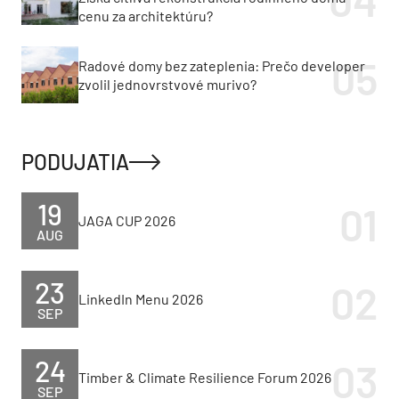
cenu za architektúru?
Radové domy bez zateplenia: Prečo developer
zvolil jednovrstvové murivo?
PODUJATIA
19
JAGA CUP 2026
AUG
23
LinkedIn Menu 2026
SEP
24
Timber & Climate Resilience Forum 2026
SEP