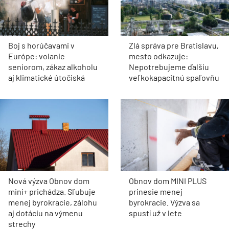
Boj s horúčavami v
Zlá správa pre Bratislavu,
Európe: volanie
mesto odkazuje:
seniorom, zákaz alkoholu
Nepotrebujeme ďalšiu
aj klimatické útočiská
veľkokapacitnú spaľovňu
Nová výzva Obnov dom
Obnov dom MINI PLUS
mini+ prichádza. Sľubuje
prinesie menej
menej byrokracie, zálohu
byrokracie. Výzva sa
aj dotáciu na výmenu
spustí už v lete
strechy