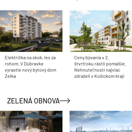
Električka na skok, les za
Ceny bývania v 2.
rohom. V Dúbravke
štvrťroku rástli pomalšie.
vyrastie nový bytový dom
Nehnuteľnosti najviac
Zelka
zdraželi v Košickom kraji
ZELENÁ OBNOVA