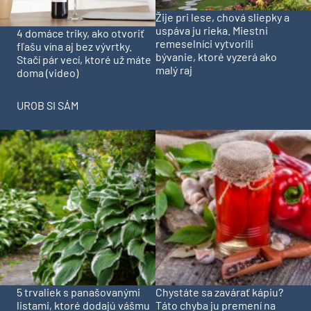
Žije pri lese, chová sliepky a
uspáva ju rieka. Miestni
4 domáce triky, ako otvoriť
remeselníci vytvorili
fľašu vína aj bez vývrtky.
bývanie, ktoré vyzerá ako
Stačí pár vecí, ktoré už máte
malý raj
doma (video)
UROB SI SÁM
5 trvaliek s panašovanými
Chystáte sa zavárať kápiu?
listami, ktoré dodajú vášmu
Táto chyba ju premení na