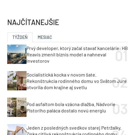
NAJČÍTANEJŠIE
TÝŽDEŇ
MESIAC
Prvý developer, ktorý začal stavať kancelárie: HB
Reavis zmenil biznis model a nahneval
investorov
Socialistická kocka v novom šate.
Rekonštrukcia rodinného domu vo Svätom Jure
otvorila dom krajine aj svetlu
Pod asfaltom bola vzácna dlažba. Nádvorie
Pistoriho paláca dostalo novú energiu
Jeden z posledných svedkov starej Petržalky.
Získa citlivá rekonštrukcia rodinného domu