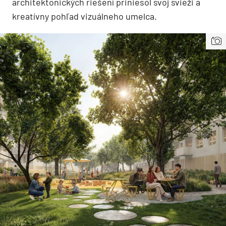
architektonických riešení priniesol svoj svieži a
kreatívny pohľad vizuálneho umelca.