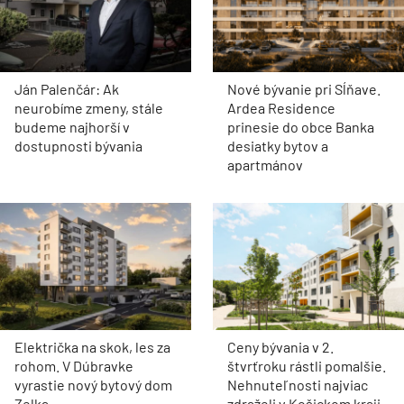
Ján Palenčár: Ak
Nové bývanie pri Sĺňave.
neurobíme zmeny, stále
Ardea Residence
budeme najhorší v
prinesie do obce Banka
dostupnosti bývania
desiatky bytov a
apartmánov
Električka na skok, les za
Ceny bývania v 2.
rohom. V Dúbravke
štvrťroku rástli pomalšie.
vyrastie nový bytový dom
Nehnuteľnosti najviac
Zelka
zdraželi v Košickom kraji