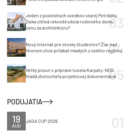
Jeden z posledných svedkov starej Petržalky.
Získa citlivá rekonštrukcia rodinného domu
cenu za architektúru?
Nový internát pre stovky študentov? Žiar nad
Hronom chce prilákať mladých z celého regiónu
Veľký posun v príprave tunela Karpaty: NDS
hľadá zhotoviteľa projektovej dokumentácie
PODUJATIA
19
JAGA CUP 2026
AUG