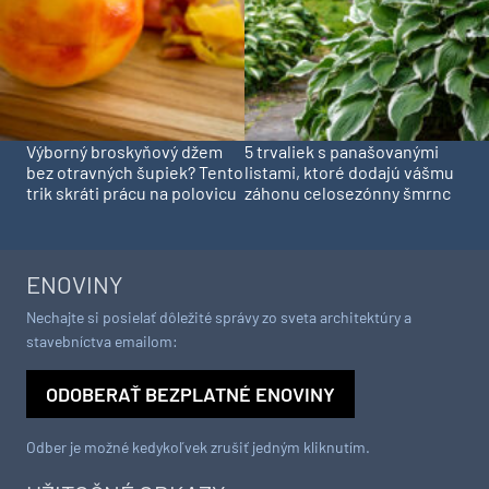
Výborný broskyňový džem
5 trvaliek s panašovanými
bez otravných šupiek? Tento
listami, ktoré dodajú vášmu
trik skráti prácu na polovicu
záhonu celosezónny šmrnc
ENOVINY
Nechajte si posielať dôležité správy zo sveta architektúry a
stavebníctva emailom:
ODOBERAŤ BEZPLATNÉ ENOVINY
Odber je možné kedykoľvek zrušiť jedným kliknutím.