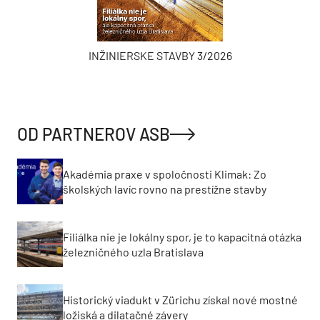
INŽINIERSKE STAVBY 3/2026
OD PARTNEROV ASB
Akadémia praxe v spoločnosti Klimak: Zo
školských lavíc rovno na prestížne stavby
Filiálka nie je lokálny spor, je to kapacitná otázka
železničného uzla Bratislava
Historický viadukt v Zürichu získal nové mostné
ložiská a dilatačné závery