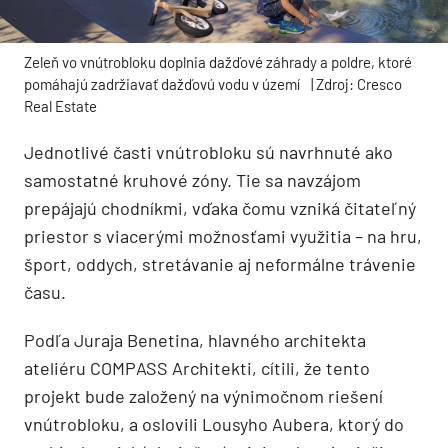
Zeleň vo vnútrobloku doplnia dažďové záhrady a poldre, ktoré
pomáhajú zadržiavať dažďovú vodu v území
| Zdroj: Cresco
Real Estate
Jednotlivé časti vnútrobloku sú navrhnuté ako
samostatné kruhové zóny. Tie sa navzájom
prepájajú chodníkmi, vďaka čomu vzniká čitateľný
priestor s viacerými možnosťami využitia – na hru,
šport, oddych, stretávanie aj neformálne trávenie
času.
Podľa Juraja Benetina, hlavného architekta
ateliéru COMPASS Architekti, cítili, že tento
projekt bude založený na výnimočnom riešení
vnútrobloku, a oslovili Lousyho Aubera, ktorý do