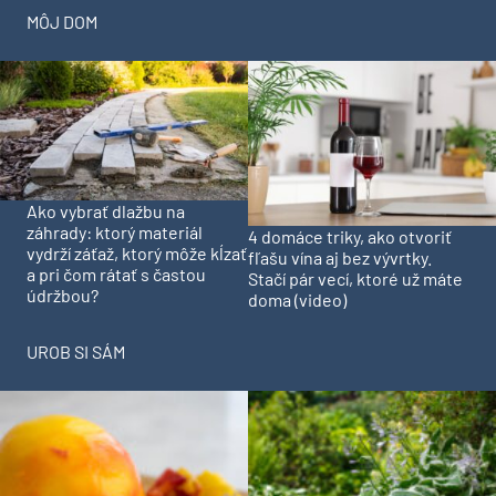
MÔJ DOM
Ako vybrať dlažbu na
záhrady: ktorý materiál
4 domáce triky, ako otvoriť
vydrží záťaž, ktorý môže kĺzať
fľašu vína aj bez vývrtky.
a pri čom rátať s častou
Stačí pár vecí, ktoré už máte
údržbou?
doma (video)
UROB SI SÁM