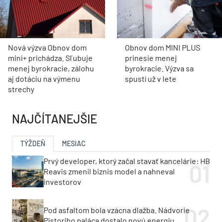
Nová výzva Obnov dom
Obnov dom MINI PLUS
mini+ prichádza. Sľubuje
prinesie menej
menej byrokracie, zálohu
byrokracie. Výzva sa
aj dotáciu na výmenu
spustí už v lete
strechy
NAJČÍTANEJŠIE
TÝŽDEŇ
MESIAC
Prvý developer, ktorý začal stavať kancelárie: HB
Reavis zmenil biznis model a nahneval
investorov
Pod asfaltom bola vzácna dlažba. Nádvorie
Pistoriho paláca dostalo novú energiu