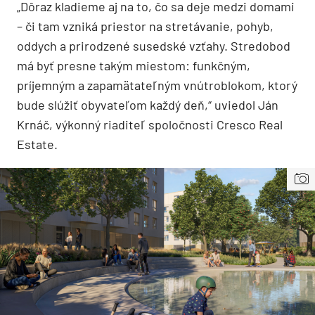
„Dôraz kladieme aj na to, čo sa deje medzi domami
– či tam vzniká priestor na stretávanie, pohyb,
oddych a prirodzené susedské vzťahy. Stredobod
má byť presne takým miestom: funkčným,
príjemným a zapamätateľným vnútroblokom, ktorý
bude slúžiť obyvateľom každý deň,“ uviedol Ján
Krnáč, výkonný riaditeľ spoločnosti Cresco Real
Estate.