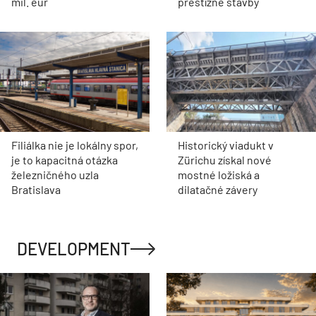
mil. eur
prestížne stavby
Filiálka nie je lokálny spor,
Historický viadukt v
je to kapacitná otázka
Zürichu získal nové
železničného uzla
mostné ložiská a
Bratislava
dilatačné závery
DEVELOPMENT