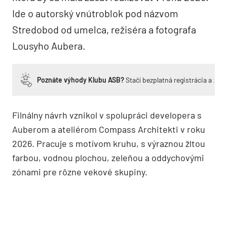
Ide o autorský vnútroblok pod názvom
Stredobod od umelca, režiséra a fotografa
Lousyho Aubera.
Poznáte výhody Klubu ASB?
Stačí bezplatná registrácia a zí
Filnálny návrh vznikol v spolupráci developera s
Auberom a ateliérom Compass Architekti v roku
2026. Pracuje s motívom kruhu, s výraznou žltou
farbou, vodnou plochou, zeleňou a oddychovými
zónami pre rôzne vekové skupiny.