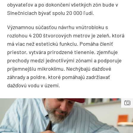
obyvateľov a po dokončení všetkých zón bude v
Slnečniciach bývať spolu 20 000 ľudí.
Významnou súčasťou návrhu vnútrobloku s
rozlohou 4 200 štvorcových metrov je zeleň, ktorá
má viac než estetickú funkciu. Pomáha členiť
priestor, vytvára prirodzené tienenie, zjemňuje
prechody medzi jednotlivými zónami a podporuje
príjemnejšiu mikroklímu. Nechýbajú dažďové
záhrady a poldre, ktoré pomáhajú zadržiavať
dažďovú vodu v území.