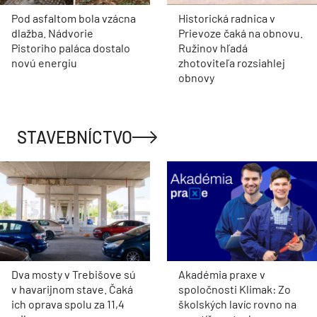
Pod asfaltom bola vzácna
Historická radnica v
dlažba. Nádvorie
Prievoze čaká na obnovu.
Pistoriho paláca dostalo
Ružinov hľadá
novú energiu
zhotoviteľa rozsiahlej
obnovy
STAVEBNÍCTVO
Dva mosty v Trebišove sú
Akadémia praxe v
v havarijnom stave. Čaká
spoločnosti Klimak: Zo
ich oprava spolu za 11,4
školských lavíc rovno na