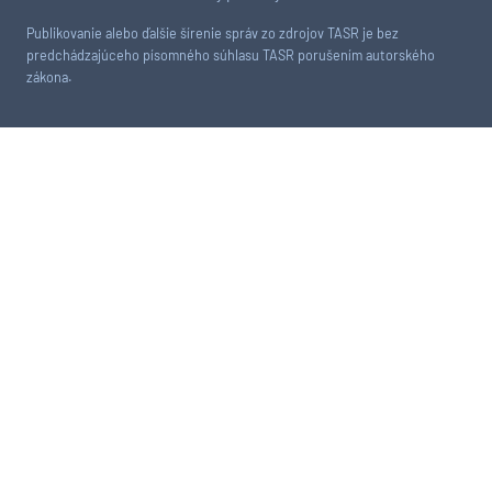
Publikovanie alebo ďalšie šírenie správ zo zdrojov TASR je bez
predchádzajúceho písomného súhlasu TASR porušením autorského
zákona.