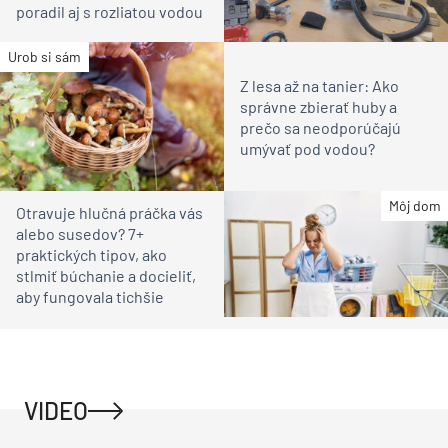
poradil aj s rozliatou vodou
Urob si sám
Z lesa až na tanier: Ako
správne zbierať huby a
prečo sa neodporúčajú
umývať pod vodou?
Môj dom
Otravuje hlučná práčka vás
alebo susedov? 7+
praktických tipov, ako
stlmiť búchanie a docieliť,
aby fungovala tichšie
VIDEO