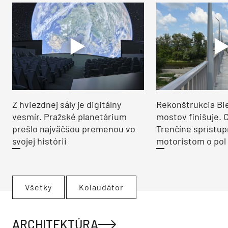
Z hviezdnej sály je digitálny
Rekonštrukcia Bi
vesmír. Pražské planetárium
mostov finišuje. 
prešlo najväčšou premenou vo
Trenčíne sprístup
svojej histórii
motoristom o pol 
Všetky
Kolaudátor
ARCHITEKTÚRA