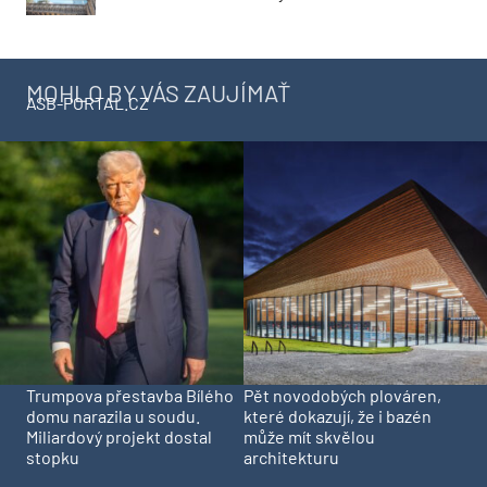
MOHLO BY VÁS ZAUJÍMAŤ
ASB-PORTAL.CZ
Trumpova přestavba Bílého
Pět novodobých plováren,
domu narazila u soudu.
které dokazují, že i bazén
Miliardový projekt dostal
může mít skvělou
stopku
architekturu