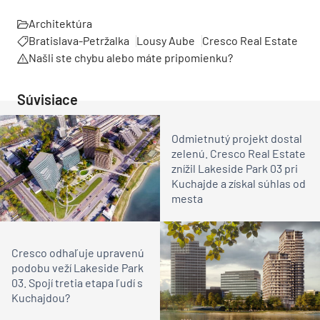
Architektúra
Bratislava-Petržalka
Lousy Aube
Cresco Real Estate
Našli ste chybu alebo máte pripomienku?
Súvisiace
Odmietnutý projekt dostal
zelenú. Cresco Real Estate
znížil Lakeside Park 03 pri
Kuchajde a získal súhlas od
mesta
Cresco odhaľuje upravenú
podobu veží Lakeside Park
03. Spojí tretia etapa ľudí s
Kuchajdou?