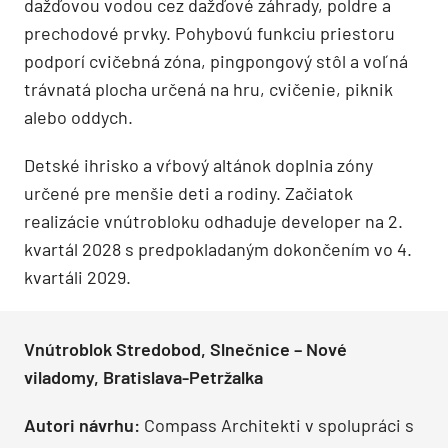
dažďovou vodou cez dažďové záhrady, poldre a
prechodové prvky. Pohybovú funkciu priestoru
podporí cvičebná zóna, pingpongový stôl a voľná
trávnatá plocha určená na hru, cvičenie, piknik
alebo oddych.
Detské ihrisko a vŕbový altánok doplnia zóny
určené pre menšie deti a rodiny. Začiatok
realizácie vnútrobloku odhaduje developer na 2.
kvartál 2028 s predpokladaným dokončením vo 4.
kvartáli 2029.
Vnútroblok Stredobod, Slnečnice – Nové
viladomy, Bratislava-Petržalka
Autori návrhu:
Compass Architekti v spolupráci s