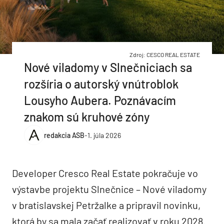
Zdroj: CESCO REAL ESTATE
Nové viladomy v Slnečniciach sa
rozšíria o autorský vnútroblok
Lousyho Aubera. Poznávacím
znakom sú kruhové zóny
redakcia ASB
-
1. júla 2026
Developer Cresco Real Estate pokračuje vo
výstavbe projektu Slnečnice – Nové viladomy
v bratislavskej Petržalke a pripravil novinku,
ktorá by sa mala začať realizovať v roku 2028.