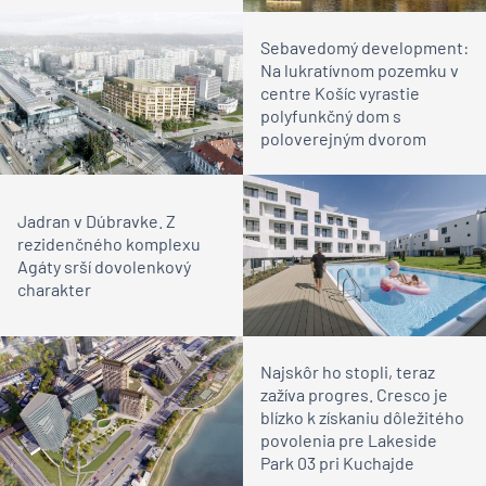
Sebavedomý development:
Na lukratívnom pozemku v
centre Košíc vyrastie
polyfunkčný dom s
poloverejným dvorom
Jadran v Dúbravke. Z
rezidenčného komplexu
Agáty srší dovolenkový
charakter
Najskôr ho stopli, teraz
zažíva progres. Cresco je
blízko k získaniu dôležitého
povolenia pre Lakeside
Park 03 pri Kuchajde