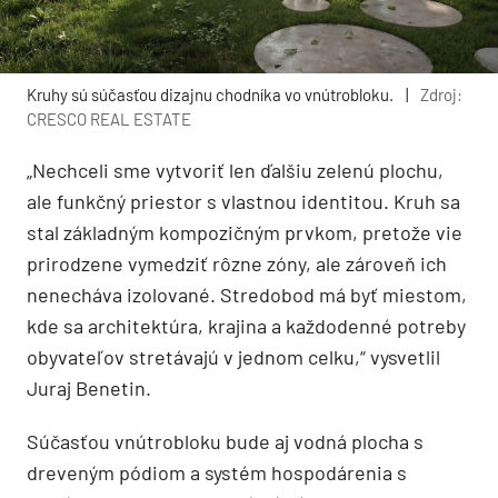
Kruhy sú súčasťou dizajnu chodníka vo vnútrobloku.
|
Zdroj:
CRESCO REAL ESTATE
„Nechceli sme vytvoriť len ďalšiu zelenú plochu,
ale funkčný priestor s vlastnou identitou. Kruh sa
stal základným kompozičným prvkom, pretože vie
prirodzene vymedziť rôzne zóny, ale zároveň ich
nenecháva izolované. Stredobod má byť miestom,
kde sa architektúra, krajina a každodenné potreby
obyvateľov stretávajú v jednom celku,“ vysvetlil
Juraj Benetin.
Súčasťou vnútrobloku bude aj vodná plocha s
dreveným pódiom a systém hospodárenia s