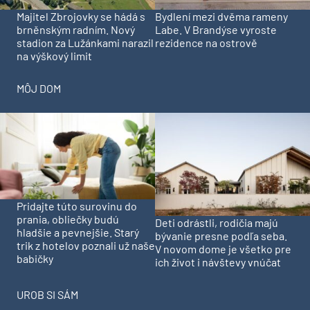
Majitel Zbrojovky se hádá s
Bydlení mezi dvěma rameny
brněnským radním. Nový
Labe. V Brandýse vyroste
stadion za Lužánkami narazil
rezidence na ostrově
na výškový limit
MÔJ DOM
Pridajte túto surovinu do
prania, obliečky budú
Deti odrástli, rodičia majú
hladšie a pevnejšie. Starý
bývanie presne podľa seba.
trik z hotelov poznali už naše
V novom dome je všetko pre
babičky
ich život i návštevy vnúčat
UROB SI SÁM