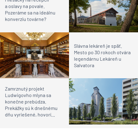
a oslavy na povale.
Pozeráme sa na ideálnu
konverziu továrne?
Slávna lekáreň je späť.
Mesto po 30 rokoch otvára
legendárnu Lekáreň u
Salvatora
Zamrznutý projekt
Ludwigovho mlyna sa
konečne prebúdza.
Prekážky sú k dnešnému
dňu vyriešené, hovorí
architekt Dušan Ferianc