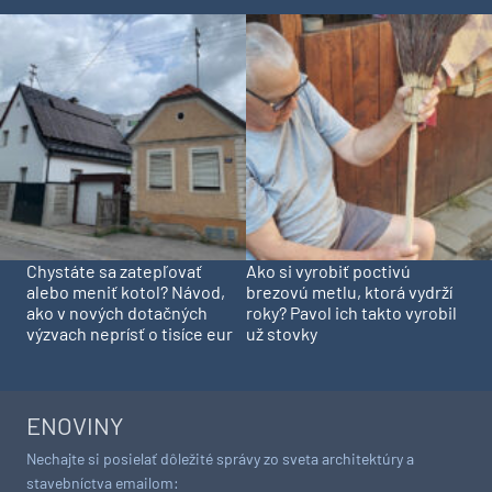
Chystáte sa zatepľovať
Ako si vyrobiť poctivú
alebo meniť kotol? Návod,
brezovú metlu, ktorá vydrží
ako v nových dotačných
roky? Pavol ich takto vyrobil
výzvach neprísť o tisíce eur
už stovky
ENOVINY
Nechajte si posielať dôležité správy zo sveta architektúry a
stavebníctva emailom: