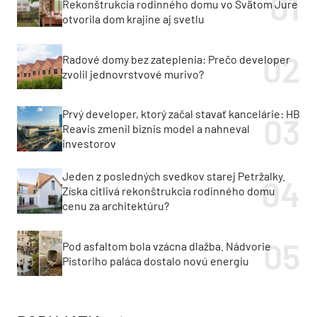
Rekonštrukcia rodinného domu vo Svätom Jure
otvorila dom krajine aj svetlu
Radové domy bez zateplenia: Prečo developer
zvolil jednovrstvové murivo?
Prvý developer, ktorý začal stavať kancelárie: HB
Reavis zmenil biznis model a nahneval
investorov
Jeden z posledných svedkov starej Petržalky.
Získa citlivá rekonštrukcia rodinného domu
cenu za architektúru?
Pod asfaltom bola vzácna dlažba. Nádvorie
Pistoriho paláca dostalo novú energiu