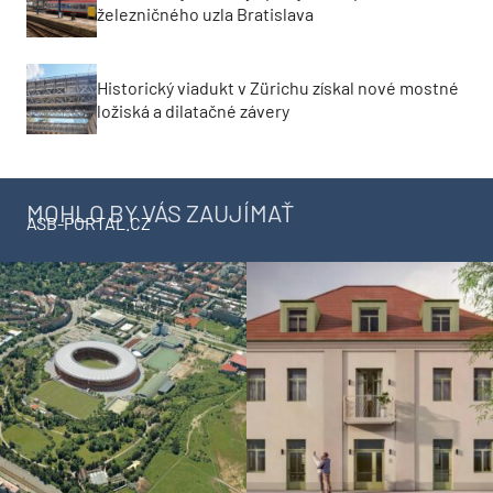
železničného uzla Bratislava
Historický viadukt v Zürichu získal nové mostné
ložiská a dilatačné závery
MOHLO BY VÁS ZAUJÍMAŤ
ASB-PORTAL.CZ