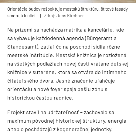
Orientácia budov rešpektuje mestskú štruktúru, štítové fasády
smerujú k ulici.
|
Zdroj: Jens Kirchner
Na prízemí sa nachádza matrika a kancelárie, kde
sa vybavuje každodenná agenda (Bürgeramt a
Standesamt), zatiaľ čo na poschodí sídlia rôzne
mestské inštitúcie. Mestská knižnica je rozložená
na všetkých podlažiach novej časti vrátane detskej
knižnice v suteréne, ktorá sa otvára do intímneho
čitateľského dvora. Jasné značenie uľahčuje
orientáciu a nové foyer spája pešiu zónu s
historickou časťou radnice.
Projekt stavil na udržateľnosť – zachovalo sa
maximum pôvodnej historickej štruktúry, energia
a teplo pochádzajú z kogeneračnej jednotky.