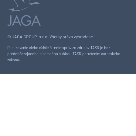
© JAGA GROUP, s.r.o. Všetky práva vyhradené.
Publikovanie alebo ďalšie šírenie správ zo zdrojov TASR je bez
predchádzajúceho písomného súhlasu TASR porušením autorského
zákona.