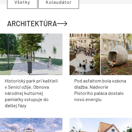
Všetky
Kolaudátor
ARCHITEKTÚRA
Historický park pri kaštieli
Pod asfaltom bola vzácna
v Senici ožije. Obnova
dlažba. Nádvorie
národnej kultúrnej
Pistoriho paláca dostalo
pamiatky vstupuje do
novú energiu
ďalšej fázy