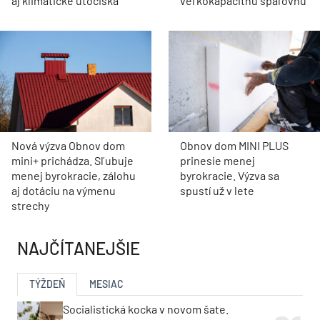
aj klimatické útočiská
veľkokapacitnú spaľovňu
Nová výzva Obnov dom
Obnov dom MINI PLUS
mini+ prichádza. Sľubuje
prinesie menej
menej byrokracie, zálohu
byrokracie. Výzva sa
aj dotáciu na výmenu
spustí už v lete
strechy
NAJČÍTANEJŠIE
TÝŽDEŇ
MESIAC
Socialistická kocka v novom šate.