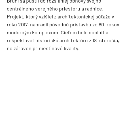
Brühl sa pustil do rozsiahlej obnovy svojho
centrálneho verejného priestoru a radnice.
Projekt, ktorý vzišiel z architektonickej súťaže v
roku 2017, nahradil pôvodnú prístavbu zo 60. rokov
moderným komplexom. Cieľom bolo doplniť a
rešpektovať historickú architektúru z 18. storočia,
no zároveň priniesť nové kvality.