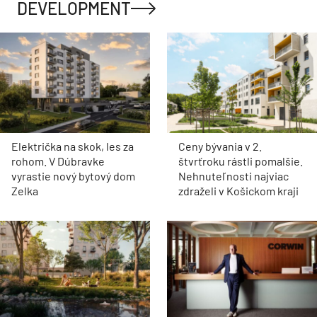
DEVELOPMENT
Električka na skok, les za
Ceny bývania v 2.
rohom. V Dúbravke
štvrťroku rástli pomalšie.
vyrastie nový bytový dom
Nehnuteľnosti najviac
Zelka
zdraželi v Košickom kraji