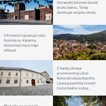
Ostravský bitúnok dostal
druhú šancu. Teraz
dominuje svojmu okoliu
V Kremnici opravujú vežu
Kostola sv. Kataríny.
Historické múry trápi
vlhkosť
Z hanby okrasa
prominentnej ulice:
Rekonštrukcia Starého
Lýcea pozdvihla úroveň
historického srdca
Bratislavy
Miešačky na recepcii