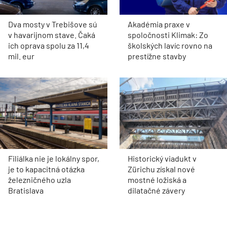
Dva mosty v Trebišove sú
Akadémia praxe v
v havarijnom stave. Čaká
spoločnosti Klimak: Zo
ich oprava spolu za 11,4
školských lavíc rovno na
mil. eur
prestížne stavby
Filiálka nie je lokálny spor,
Historický viadukt v
je to kapacitná otázka
Zürichu získal nové
železničného uzla
mostné ložiská a
Bratislava
dilatačné závery