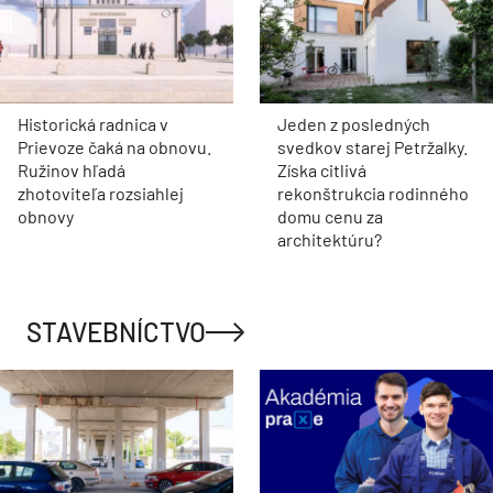
Historická radnica v
Jeden z posledných
Prievoze čaká na obnovu.
svedkov starej Petržalky.
Ružinov hľadá
Získa citlivá
zhotoviteľa rozsiahlej
rekonštrukcia rodinného
obnovy
domu cenu za
architektúru?
STAVEBNÍCTVO