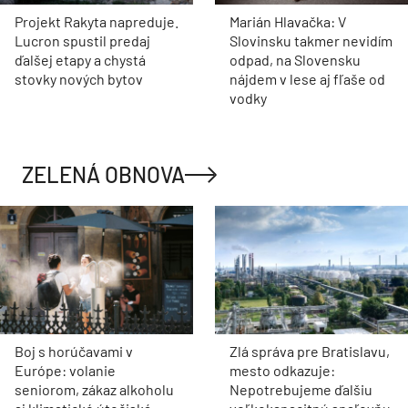
Projekt Rakyta napreduje.
Marián Hlavačka: V
Lucron spustil predaj
Slovinsku takmer nevidím
ďalšej etapy a chystá
odpad, na Slovensku
stovky nových bytov
nájdem v lese aj fľaše od
vodky
ZELENÁ OBNOVA
Boj s horúčavami v
Zlá správa pre Bratislavu,
Európe: volanie
mesto odkazuje:
seniorom, zákaz alkoholu
Nepotrebujeme ďalšiu