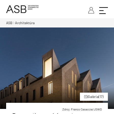
ASB
Architektúra
Galéria
(17)
Zdroj: Franco Casaccia/JSWD