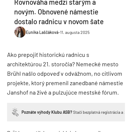
Rovnováha medzi starým a
novým. Obnovené námestie
dostalo radnicu v novom šate
Eunika Laščáková
-
11. augusta 2025
Ako prepojiť historickú radnicu s
architektúrou 21. storočia? Nemecké mesto
Brühl našlo odpoveď v odvážnom, no citlivom
projekte, ktorý premenil zanedbané námestie
Janshof na živé a pulzujúce mestské fórum.
Poznáte výhody Klubu ASB?
Stačí bezplatná registrácia a zí