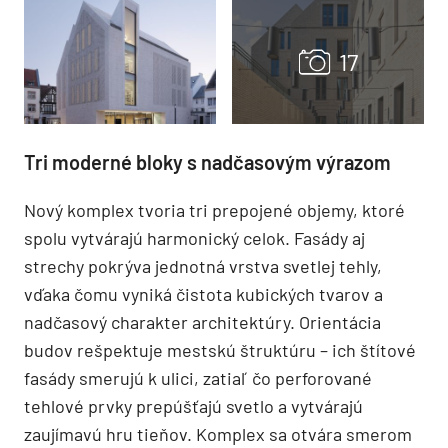
Tri moderné bloky s nadčasovým výrazom
Nový komplex tvoria tri prepojené objemy, ktoré
spolu vytvárajú harmonický celok. Fasády aj
strechy pokrýva jednotná vrstva svetlej tehly,
vďaka čomu vyniká čistota kubických tvarov a
nadčasový charakter architektúry. Orientácia
budov rešpektuje mestskú štruktúru – ich štítové
fasády smerujú k ulici, zatiaľ čo perforované
tehlové prvky prepúšťajú svetlo a vytvárajú
zaujímavú hru tieňov. Komplex sa otvára smerom