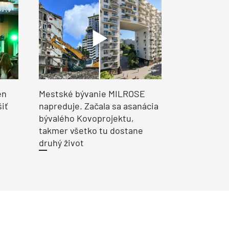
en
Mestské bývanie MILROSE
šiť
napreduje. Začala sa asanácia
bývalého Kovoprojektu,
takmer všetko tu dostane
druhý život