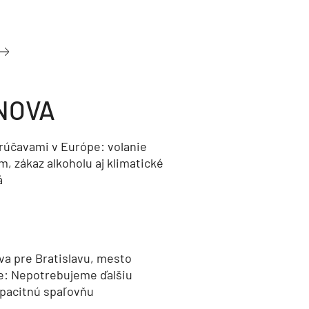
NOVA
orúčavami v Európe: volanie
, zákaz alkoholu aj klimatické
á
va pre Bratislavu, mesto
e: Nepotrebujeme ďalšiu
pacitnú spaľovňu