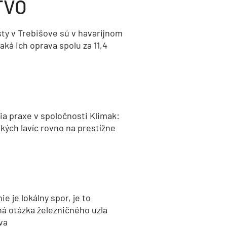
TVO
ty v Trebišove sú v havarijnom
aká ich oprava spolu za 11,4
a praxe v spoločnosti Klimak:
kých lavíc rovno na prestížne
nie je lokálny spor, je to
ná otázka železničného uzla
va