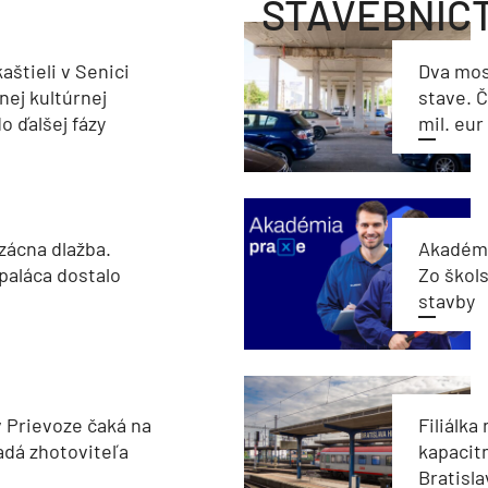
STAVEBNÍC
aštieli v Senici
Dva mos
nej kultúrnej
stave. Č
o ďalšej fázy
mil. eur
zácna dlažba.
Akadémi
paláca dostalo
Zo škols
stavby
v Prievoze čaká na
Filiálka 
adá zhotoviteľa
kapacit
Bratisla