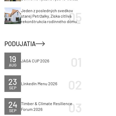
vozidiel
Jeden z posledných svedkov
starej Petržalky. Získa citlivá
rekonštrukcia rodinného domu
cenu za architektúru?
PODUJATIA
19
JAGA CUP 2026
AUG
23
LinkedIn Menu 2026
SEP
24
Timber & Climate Resilience
Forum 2026
SEP