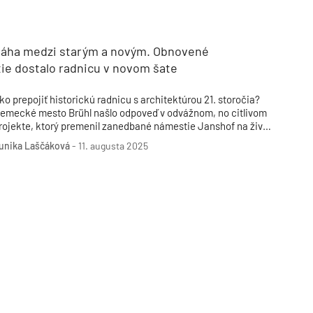
Inžinierske siete
Solárne kolektor
Interiérový dizajn
Bonusy Klubu ASB
Urbanizmus
Manažérsky k
Stavebná technika
áha medzi starým a novým. Obnovené
ie dostalo radnicu v novom šate
ko prepojiť historickú radnicu s architektúrou 21. storočia?
emecké mesto Brühl našlo odpoveď v odvážnom, no citlivom
rojekte, ktorý premenil zanedbané námestie Janshof na živé
 pulzujúce mestské fórum.
unika Laščáková
-
11. augusta 2025