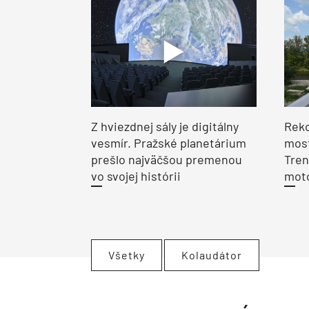
Z hviezdnej sály je digitálny
Reko
vesmír. Pražské planetárium
most
prešlo najväčšou premenou
Tren
vo svojej histórii
moto
Všetky
Kolaudátor