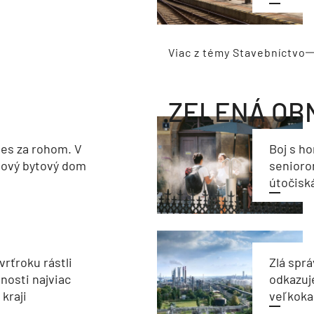
Viac z témy Stavebníctvo
ZELENÁ OB
les za rohom. V
Boj s h
nový bytový dom
seniorom
útočisk
vrťroku rástli
Zlá sprá
nosti najviac
odkazuj
kraji
veľkoka