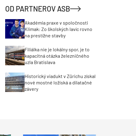
OD PARTNEROV ASB
Akadémia praxe v spoločnosti
Klimak: Zo školských lavíc rovno
na prestížne stavby
Filiálka nie je lokálny spor, je to
kapacitná otázka železničného
uzla Bratislava
Historický viadukt v Zürichu získal
nové mostné ložiská a dilatačné
závery