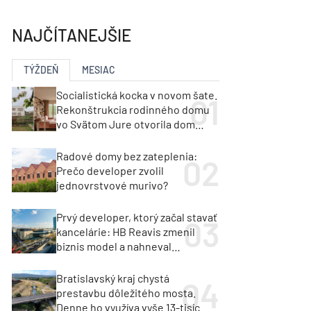
y
Klimatizácia a vetranie
urz Milan Murcka
NAJČÍTANEJŠIE
TÝŽDEŇ
MESIAC
Socialistická kocka v novom šate.
Rekonštrukcia rodinného domu
vo Svätom Jure otvorila dom
krajine aj svetlu
Radové domy bez zateplenia:
Prečo developer zvolil
jednovrstvové murivo?
Prvý developer, ktorý začal stavať
kancelárie: HB Reavis zmenil
biznis model a nahneval
investorov
Bratislavský kraj chystá
prestavbu dôležitého mosta.
Denne ho využíva vyše 13-tisíc