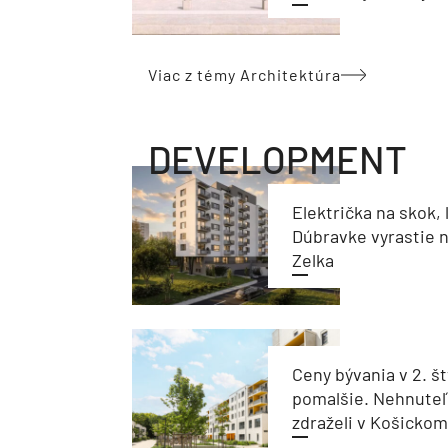
Viac z témy Architektúra
DEVELOPMENT
Električka na skok, 
Dúbravke vyrastie 
Zelka
Ceny bývania v 2. št
pomalšie. Nehnuteľ
zdraželi v Košickom 