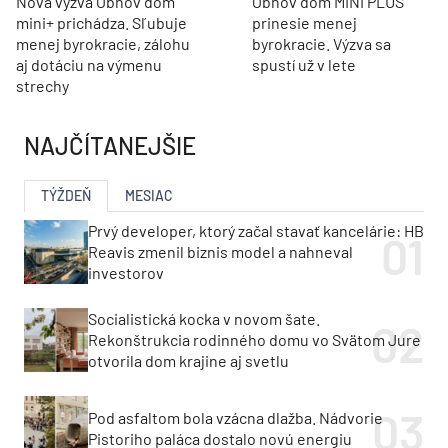
Nová výzva Obnov dom
Obnov dom MINI PLUS
mini+ prichádza. Sľubuje
prinesie menej
menej byrokracie, zálohu
byrokracie. Výzva sa
aj dotáciu na výmenu
spustí už v lete
strechy
NAJČÍTANEJŠIE
TÝŽDEŇ
MESIAC
Prvý developer, ktorý začal stavať kancelárie: HB
Reavis zmenil biznis model a nahneval
investorov
Socialistická kocka v novom šate.
Rekonštrukcia rodinného domu vo Svätom Jure
otvorila dom krajine aj svetlu
Pod asfaltom bola vzácna dlažba. Nádvorie
Pistoriho paláca dostalo novú energiu