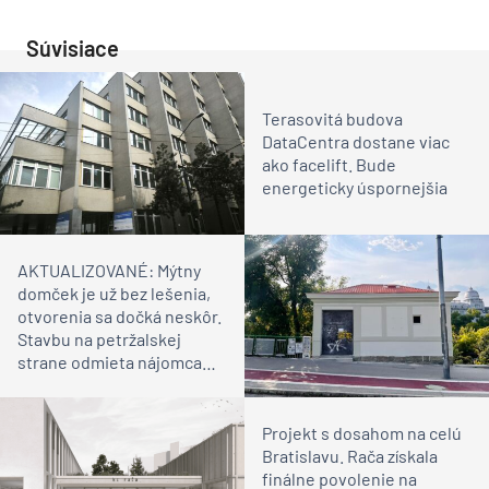
Súvisiace
Terasovitá budova
DataCentra dostane viac
ako facelift. Bude
energeticky úspornejšia
AKTUALIZOVANÉ: Mýtny
domček je už bez lešenia,
otvorenia sa dočká neskôr.
Stavbu na petržalskej
strane odmieta nájomca
odovzdať mestu
Projekt s dosahom na celú
Bratislavu. Rača získala
finálne povolenie na