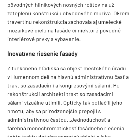
pôvodných hliníkových nosných roštov na už
zateplenú konštrukciu obvodového muriva. Okrem
travertínu rekonštrukcia zachovala aj umelecké
mozaikové dielo na fasáde či niektoré pôvodné
interiérové prvky a vybavenie.
Inovatívne riešenie fasády
Z funkčného hľadiska sa objekt mestského úradu
v Humennom delí na hlavnú administratívnu časť a
trakt so zasadacími a kongresovými sálami. Po
rekonštrukcii architekti trakt so zasadacími
sálami vizuálne utlmili. Opticky tak potlačili jeho
hmotu, aby sa prirodzenejšie prepojil s
administratívnou časťou. „Jednoduchosť a
farebná monochromatickosť fasádneho riešenia
tohto traktu dotvára samotný objekt a jeho