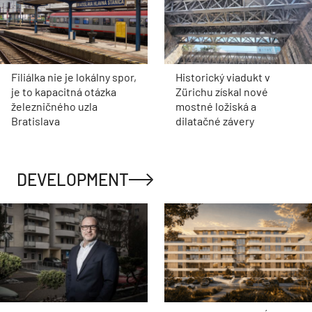
Filiálka nie je lokálny spor,
Historický viadukt v
je to kapacitná otázka
Zürichu získal nové
železničného uzla
mostné ložiská a
Bratislava
dilatačné závery
DEVELOPMENT