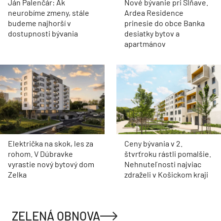
Ján Palenčár: Ak
Nové bývanie pri Sĺňave.
neurobíme zmeny, stále
Ardea Residence
budeme najhorší v
prinesie do obce Banka
dostupnosti bývania
desiatky bytov a
apartmánov
Električka na skok, les za
Ceny bývania v 2.
rohom. V Dúbravke
štvrťroku rástli pomalšie.
vyrastie nový bytový dom
Nehnuteľnosti najviac
Zelka
zdraželi v Košickom kraji
ZELENÁ OBNOVA