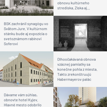
obnovu kultúrneho
strediska. Získa aj
európske peniaze?
BSK zachránil synagógu vo
Svätom Jure. V kultúrnom
stánku bude aj expozícia o
svetoznámom rabínovi
Soferovi
Dlhoočakávaná obnova
vzácnej pamiatky sa
konečne pohla z miesta.
Takto zrekonštruujú
Habermayerov palác
Dávame vám súhlas,
obnovte hotel Kyjev.
Hlavné mesto odobrilo