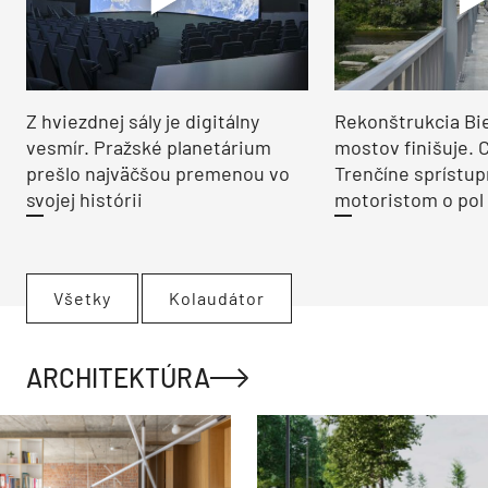
Z hviezdnej sály je digitálny
Rekonštrukcia Bi
vesmír. Pražské planetárium
mostov finišuje. 
prešlo najväčšou premenou vo
Trenčíne sprístup
svojej histórii
motoristom o pol 
Všetky
Kolaudátor
ARCHITEKTÚRA