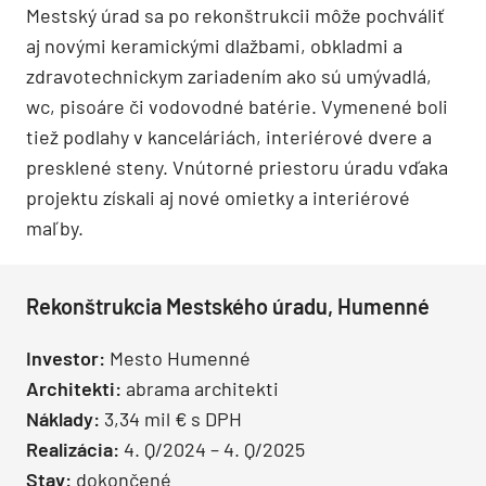
Mestský úrad sa po rekonštrukcii môže pochváliť
aj novými keramickými dlažbami, obkladmi a
zdravotechnickym zariadením ako sú umývadlá,
wc, pisoáre či vodovodné batérie. Vymenené boli
tiež podlahy v kanceláriách, interiérové dvere a
presklené steny. Vnútorné priestoru úradu vďaka
projektu získali aj nové omietky a interiérové
maľby.
Rekonštrukcia Mestského úradu, Humenné
Investor:
Mesto Humenné
Architekti:
abrama architekti
Náklady:
3,34 mil € s DPH
Realizácia:
4. Q/2024 – 4. Q/2025
Stav:
dokončené