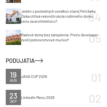
Jeden z posledných svedkov starej Petržalky.
Získa citlivá rekonštrukcia rodinného domu
cenu za architektúru?
Radové domy bez zateplenia: Prečo developer
zvolil jednovrstvové murivo?
PODUJATIA
19
JAGA CUP 2026
AUG
23
LinkedIn Menu 2026
SEP