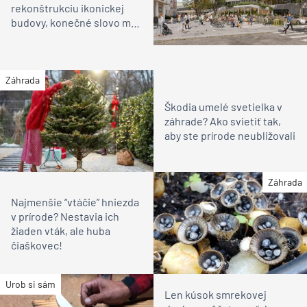
rekonštrukciu ikonickej
budovy, konečné slovo má
ministerstvo kultúry
Záhrada
Škodia umelé svetielka v
záhrade? Ako svietiť tak,
aby ste prírode neubližovali
Záhrada
Najmenšie “vtáčie” hniezda
v prírode? Nestavia ich
žiaden vták, ale huba
čiaškovec!
Urob si sám
Len kúsok smrekovej