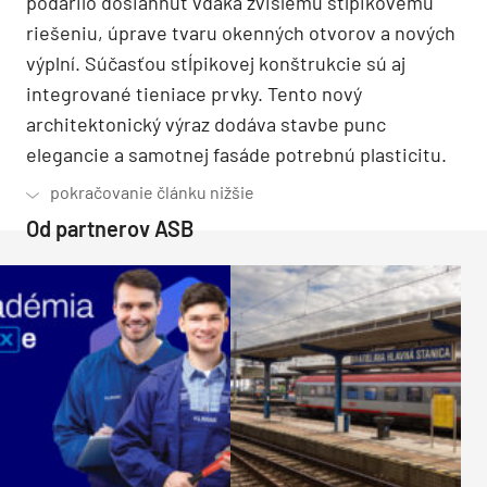
podarilo dosiahnuť vďaka zvislému stĺpikovému
riešeniu, úprave tvaru okenných otvorov a nových
výplní. Súčasťou stĺpikovej konštrukcie sú aj
integrované tieniace prvky. Tento nový
architektonický výraz dodáva stavbe punc
elegancie a samotnej fasáde potrebnú plasticitu.
Od partnerov ASB