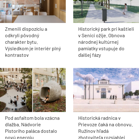
Zmenili dispozíciu a
Historický park pri kaštieli
odkryli pôvodný
v Senici ožije. Obnova
charakter bytu.
národnej kultúrnej
Výsledkom je interiér plný
pamiatky vstupuje do
kontrastov
ďalšej fázy
Pod asfaltom bola vzácna
Historická radnica v
dlažba. Nádvorie
Prievoze čaká na obnovu.
Pistoriho paláca dostalo
Ružinov hľadá
novú energiu
zhotoviteľa rozsiahlej