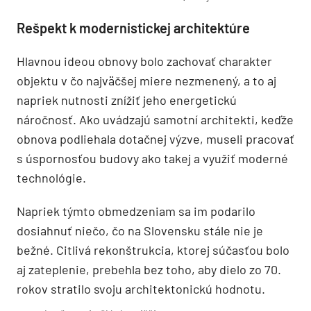
Rešpekt k modernistickej architektúre
Hlavnou ideou obnovy bolo zachovať charakter
objektu v čo najväčšej miere nezmenený, a to aj
napriek nutnosti znížiť jeho energetickú
náročnosť. Ako uvádzajú samotní architekti, keďže
obnova podliehala dotačnej výzve, museli pracovať
s úspornosťou budovy ako takej a využiť moderné
technológie.
Napriek týmto obmedzeniam sa im podarilo
dosiahnuť niečo, čo na Slovensku stále nie je
bežné. Citlivá rekonštrukcia, ktorej súčasťou bolo
aj zateplenie, prebehla bez toho, aby dielo zo 70.
rokov stratilo svoju architektonickú hodnotu.