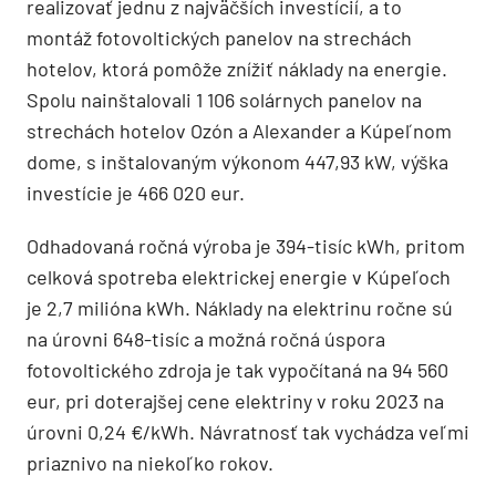
realizovať jednu z najväčších investícií, a to
montáž fotovoltických panelov na strechách
hotelov, ktorá pomôže znížiť náklady na energie.
Spolu nainštalovali 1 106 solárnych panelov na
strechách hotelov Ozón a Alexander a Kúpeľnom
dome, s inštalovaným výkonom 447,93 kW, výška
investície je 466 020 eur.
Odhadovaná ročná výroba je 394-tisíc kWh, pritom
celková spotreba elektrickej energie v Kúpeľoch
je 2,7 milióna kWh. Náklady na elektrinu ročne sú
na úrovni 648-tisíc a možná ročná úspora
fotovoltického zdroja je tak vypočítaná na 94 560
eur, pri doterajšej cene elektriny v roku 2023 na
úrovni 0,24 €/kWh. Návratnosť tak vychádza veľmi
priaznivo na niekoľko rokov.