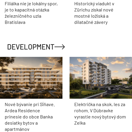
Filiálka nie je lokálny spor,
Historický viadukt v
je to kapacitná otázka
Zürichu získal nové
železničného uzla
mostné ložiská a
Bratislava
dilatačné závery
DEVELOPMENT
Nové bývanie pri Sĺňave.
Električka na skok, les za
Ardea Residence
rohom. V Dúbravke
prinesie do obce Banka
vyrastie nový bytový dom
desiatky bytov a
Zelka
apartmánov