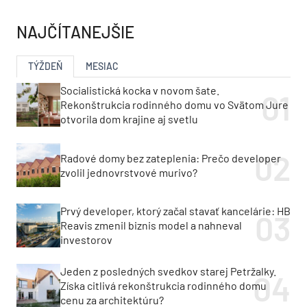
NAJČÍTANEJŠIE
TÝŽDEŇ
MESIAC
Socialistická kocka v novom šate.
Rekonštrukcia rodinného domu vo Svätom Jure
otvorila dom krajine aj svetlu
Radové domy bez zateplenia: Prečo developer
zvolil jednovrstvové murivo?
Prvý developer, ktorý začal stavať kancelárie: HB
Reavis zmenil biznis model a nahneval
investorov
Jeden z posledných svedkov starej Petržalky.
Získa citlivá rekonštrukcia rodinného domu
cenu za architektúru?