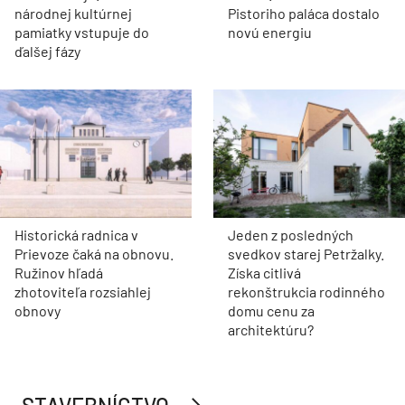
národnej kultúrnej
Pistoriho paláca dostalo
pamiatky vstupuje do
novú energiu
ďalšej fázy
Historická radnica v
Jeden z posledných
Prievoze čaká na obnovu.
svedkov starej Petržalky.
Ružinov hľadá
Získa citlivá
zhotoviteľa rozsiahlej
rekonštrukcia rodinného
obnovy
domu cenu za
architektúru?