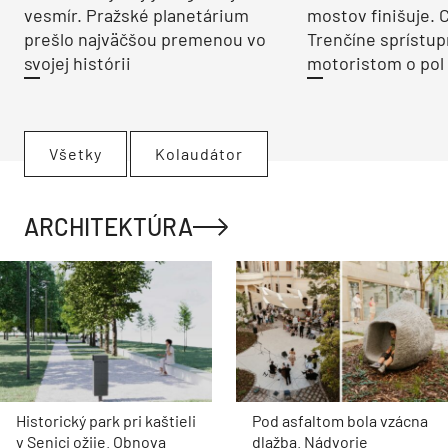
vesmír. Pražské planetárium
mostov finišuje. 
prešlo najväčšou premenou vo
Trenčíne sprístup
svojej histórii
motoristom o pol 
Všetky
Kolaudátor
ARCHITEKTÚRA
Historický park pri kaštieli
Pod asfaltom bola vzácna
v Senici ožije. Obnova
dlažba. Nádvorie