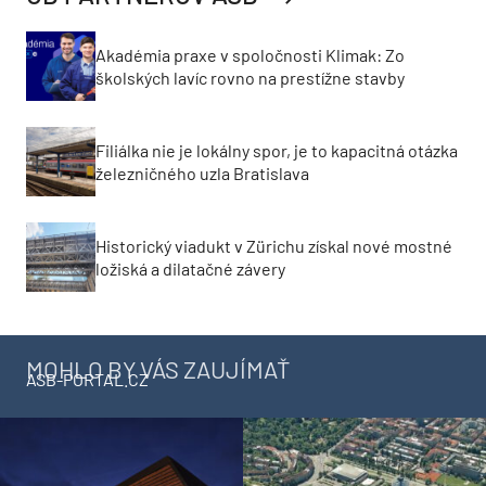
Akadémia praxe v spoločnosti Klimak: Zo
školských lavíc rovno na prestížne stavby
Filiálka nie je lokálny spor, je to kapacitná otázka
železničného uzla Bratislava
Historický viadukt v Zürichu získal nové mostné
ložiská a dilatačné závery
MOHLO BY VÁS ZAUJÍMAŤ
ASB-PORTAL.CZ