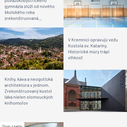
považskobystrického
gymnázia slúži od nového
školského roka
zrekonštruovaná
telocvičňa
V Kremnici opravujú vežu
Kostola sv. Kataríny.
Historické múry trápi
vlhkosť
Knihy, káva a neogotická
architektúra v jednom.
Zrekonštruovaný kostol
láka nielen olomouckých
knihomoľov
Dom z tehly