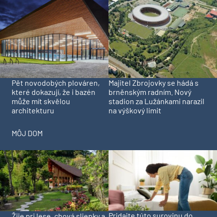
Pět novodobých plováren,
Majitel Zbrojovky se hádá s
které dokazují, že i bazén
brněnským radním. Nový
může mít skvělou
stadion za Lužánkami narazil
architekturu
na výškový limit
MÔJ DOM
Pridajte túto surovinu do
Žije pri lese, chová sliepky a