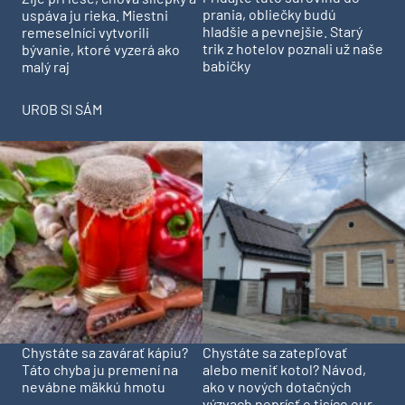
prania, obliečky budú
uspáva ju rieka. Miestni
hladšie a pevnejšie. Starý
remeselníci vytvorili
trik z hotelov poznali už naše
bývanie, ktoré vyzerá ako
babičky
malý raj
UROB SI SÁM
Chystáte sa zavárať kápiu?
Chystáte sa zatepľovať
Táto chyba ju premení na
alebo meniť kotol? Návod,
nevábne mäkkú hmotu
ako v nových dotačných
výzvach neprísť o tisíce eur