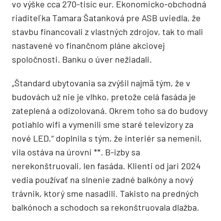
vo výške cca 270-tisíc eur. Ekonomicko-obchodná
riaditeľka Tamara Šatanková pre ASB uviedla, že
stavbu financovali z vlastných zdrojov, tak to mali
nastavené vo finančnom pláne akciovej
spoločnosti. Banku o úver nežiadali.
„Štandard ubytovania sa zvýšil najmä tým, že v
budovách už nie je vlhko, pretože celá fasáda je
zateplená a odizolovaná. Okrem toho sa do budovy
potiahlo wifi a vymenili sme staré televízory za
nové LED,“ doplnila s tým, že interiér sa nemenil,
vila ostáva na úrovni **. B-izby sa
nerekonštruovali, len fasáda. Klienti od jari 2024
vedia používať na slnenie zadné balkóny a nový
trávnik, ktorý sme nasadili. Takisto na predných
balkónoch a schodoch sa rekonštruovala dlažba.