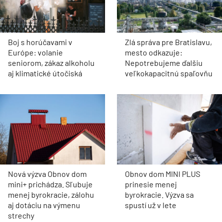
Boj s horúčavami v
Zlá správa pre Bratislavu,
Európe: volanie
mesto odkazuje:
seniorom, zákaz alkoholu
Nepotrebujeme ďalšiu
aj klimatické útočiská
veľkokapacitnú spaľovňu
Nová výzva Obnov dom
Obnov dom MINI PLUS
mini+ prichádza. Sľubuje
prinesie menej
menej byrokracie, zálohu
byrokracie. Výzva sa
aj dotáciu na výmenu
spustí už v lete
strechy