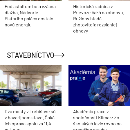
Pod asfaltom bola vzácna
Historická radnica v
dlažba. Nádvorie
Prievoze čaká na obnovu.
Pistoriho paláca dostalo
Ružinov hľadá
novú energiu
zhotoviteľa rozsiahlej
obnovy
STAVEBNÍCTVO
Dva mosty v Trebišove sú
Akadémia praxe v
v havarijnom stave. Čaká
spoločnosti Klimak: Zo
ich oprava spolu za 11,4
školských lavíc rovno na
mil. eur
prestížne stavby