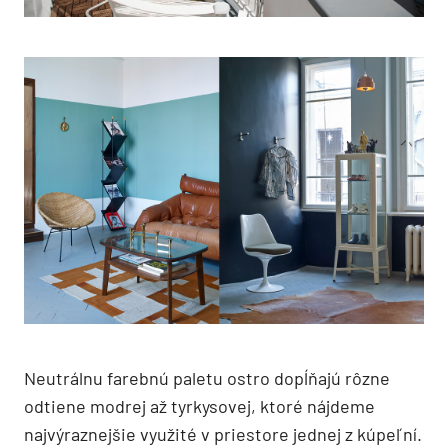
Neutrálnu farebnú paletu ostro dopĺňajú rôzne
odtiene modrej až tyrkysovej, ktoré nájdeme
najvýraznejšie využité v priestore jednej z kúpeľní.