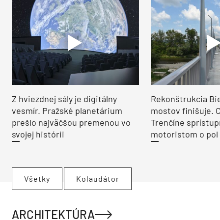
Z hviezdnej sály je digitálny
Rekonštrukcia Bi
vesmír. Pražské planetárium
mostov finišuje. 
prešlo najväčšou premenou vo
Trenčíne sprístup
svojej histórii
motoristom o pol 
Všetky
Kolaudátor
ARCHITEKTÚRA