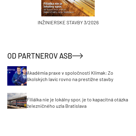
INŽINIERSKE STAVBY 3/2026
OD PARTNEROV ASB
Akadémia praxe v spoločnosti Klimak: Zo
školských lavíc rovno na prestížne stavby
Filiálka nie je lokálny spor, je to kapacitná otázka
železničného uzla Bratislava
Historický viadukt v Zürichu získal nové mostné
ložiská a dilatačné závery