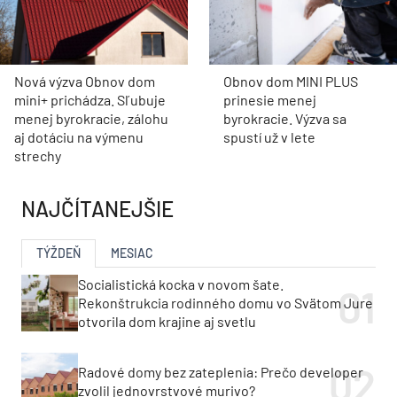
Nová výzva Obnov dom
Obnov dom MINI PLUS
mini+ prichádza. Sľubuje
prinesie menej
menej byrokracie, zálohu
byrokracie. Výzva sa
aj dotáciu na výmenu
spustí už v lete
strechy
NAJČÍTANEJŠIE
TÝŽDEŇ
MESIAC
Socialistická kocka v novom šate.
Rekonštrukcia rodinného domu vo Svätom Jure
otvorila dom krajine aj svetlu
Radové domy bez zateplenia: Prečo developer
zvolil jednovrstvové murivo?