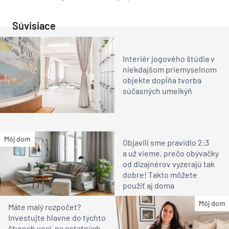
Súvisiace
Interiér jogového štúdia v
niekdajšom priemyselnom
objekte dopĺňa tvorba
súčasných umelkýň
Môj dom
Objavili sme pravidlo 2:3
a už vieme, prečo obývačky
od dizajnérov vyzerajú tak
dobre! Takto môžete
použiť aj doma
Môj dom
Máte malý rozpočet?
Investujte hlavne do týchto
štyroch vecí, na ostatných