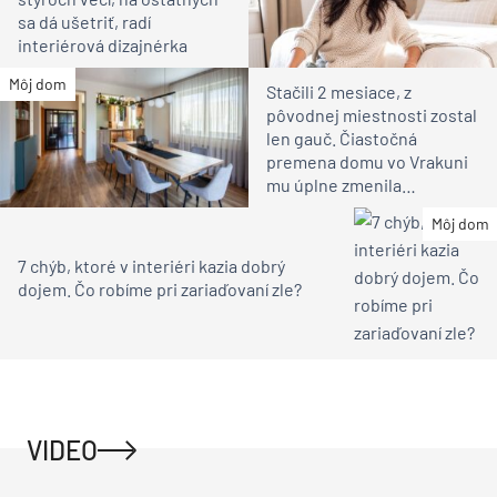
sa dá ušetriť, radí
interiérová dizajnérka
Môj dom
Stačili 2 mesiace, z
pôvodnej miestnosti zostal
len gauč. Čiastočná
premena domu vo Vrakuni
mu úplne zmenila
atmosféru (video)
Môj dom
7 chýb, ktoré v interiéri kazia dobrý
dojem. Čo robíme pri zariaďovaní zle?
VIDEO