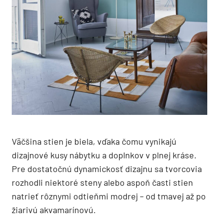
Väčšina stien je biela, vďaka čomu vynikajú
dizajnové kusy nábytku a doplnkov v plnej kráse.
Pre dostatočnú dynamickosť dizajnu sa tvorcovia
rozhodli niektoré steny alebo aspoň časti stien
natrieť rôznymi odtieňmi modrej – od tmavej až po
žiarivú akvamarínovú.