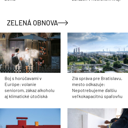
ZELENÁ OBNOVA
Boj s horúčavami v
Zlá správa pre Bratislavu,
Európe: volanie
mesto odkazuje:
seniorom, zákaz alkoholu
Nepotrebujeme ďalšiu
aj klimatické útočiská
veľkokapacitnú spaľovňu