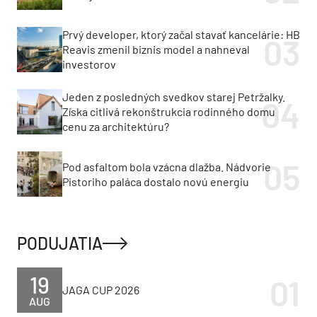
Prvý developer, ktorý začal stavať kancelárie: HB
Reavis zmenil biznis model a nahneval
investorov
Jeden z posledných svedkov starej Petržalky.
Získa citlivá rekonštrukcia rodinného domu
cenu za architektúru?
Pod asfaltom bola vzácna dlažba. Nádvorie
Pistoriho paláca dostalo novú energiu
PODUJATIA
19
JAGA CUP 2026
AUG