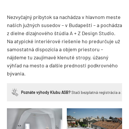
Nezvyčajný príbytok sa nachádza v hlavnom meste
našich južných susedov – v Budapešti – a pochádza
z dielne dizajnového štúdia A + Z Design Studio.
Na atypické interiérové riešenie ho predurčuje už
samostatná dispozícia a objem priestoru –
nájdeme tu zaujímavé klenuté stropy, úžasný
výhľad na mesto a ďalšie prednosti podkrovného
bývania.
Poznáte výhody Klubu ASB?
Stačí bezplatná registrácia a zí