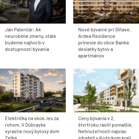
Ján Palenčár: Ak
Nové bývanie pri Sĺňave.
neurobíme zmeny, stále
Ardea Residence
budeme najhorší v
prinesie do obce Banka
dostupnosti bývania
desiatky bytov a
apartmánov
Električka na skok, les za
Ceny bývania v 2.
rohom. V Dúbravke
štvrťroku rástli pomalšie.
vyrastie nový bytový dom
Nehnuteľnosti najviac
Zelka
zdraželi v Košickom kraji