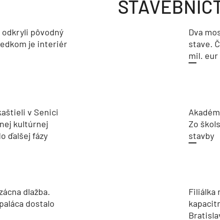
STAVEBNÍC
a odkryli pôvodný
Dva mos
ledkom je interiér
stave. Č
mil. eur
aštieli v Senici
Akadémi
nej kultúrnej
Zo škols
o ďalšej fázy
stavby
zácna dlažba.
Filiálka 
paláca dostalo
kapacit
Bratisla