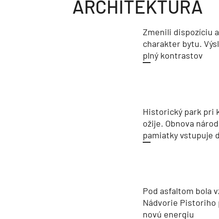
ARCHITEKTÚRA
Zmenili dispozíciu 
charakter bytu. Výs
plný kontrastov
Historický park pri k
ožije. Obnova národ
pamiatky vstupuje d
Pod asfaltom bola v
Nádvorie Pistoriho 
novú energiu