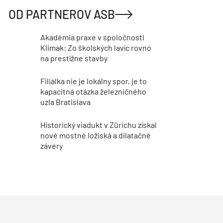
OD PARTNEROV ASB
Akadémia praxe v spoločnosti
Klimak: Zo školských lavíc rovno
na prestížne stavby
Filiálka nie je lokálny spor, je to
kapacitná otázka železničného
uzla Bratislava
Historický viadukt v Zürichu získal
nové mostné ložiská a dilatačné
závery