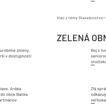
Viac z témy Stavebníctvo
ZELENÁ OB
eurobíme zmeny,
Boj s h
rší v dostupnosti
seniorom
útočisk
ňave. Ardea
Zlá sprá
 do obce Banka
odkazuj
partmánov
veľkoka