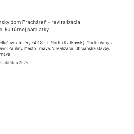
Inžinierske siete
Solárne kolektor
Interiérový dizajn
Bonusy Klubu ASB
Urbanizmus
Manažérsky k
Stavebná technika
sky dom Pracháreň – revitalizácia
j kultúrnej pamiatky
ellušove ateliéry FAD STU, Martin Kvitkovský, Martin Varga,
avol Pauliny, Mesto Trnava, V realizácii, Občianske stavby,
rnava
5. októbra 2024