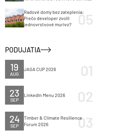
cenu za architektúru?
Radové domy bez zateplenia:
Prečo developer zvolil
jednovrstvové murivo?
PODUJATIA
19
JAGA CUP 2026
AUG
23
LinkedIn Menu 2026
SEP
24
Timber & Climate Resilience
Forum 2026
SEP