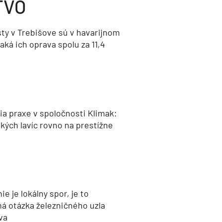
TVO
ty v Trebišove sú v havarijnom
aká ich oprava spolu za 11,4
a praxe v spoločnosti Klimak:
kých lavíc rovno na prestížne
nie je lokálny spor, je to
ná otázka železničného uzla
va