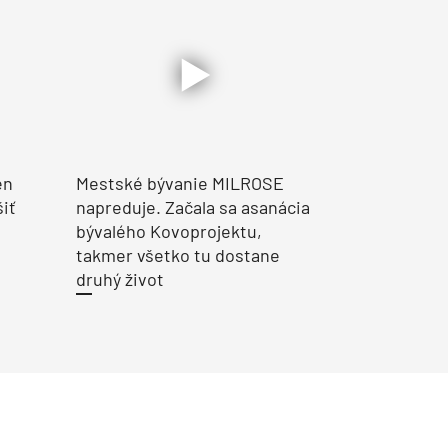
en
Mestské bývanie MILROSE
šiť
napreduje. Začala sa asanácia
bývalého Kovoprojektu,
takmer všetko tu dostane
druhý život