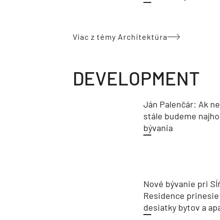
Viac z témy Architektúra
DEVELOPMENT
Ján Palenčár: Ak n
stále budeme najho
bývania
Nové bývanie pri Sĺ
Residence prinesie
desiatky bytov a a