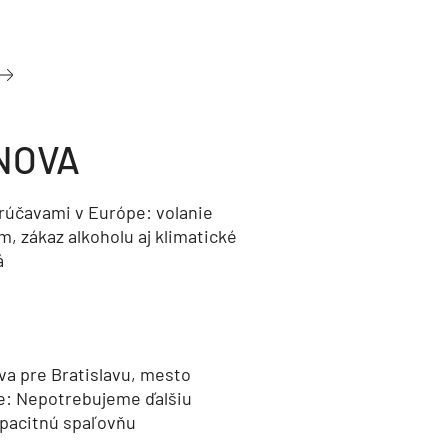
NOVA
orúčavami v Európe: volanie
, zákaz alkoholu aj klimatické
á
va pre Bratislavu, mesto
e: Nepotrebujeme ďalšiu
pacitnú spaľovňu