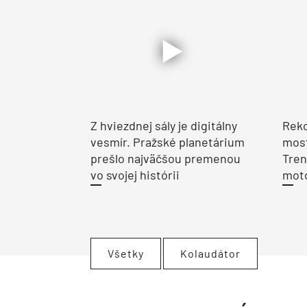
Z hviezdnej sály je digitálny
Reko
vesmír. Pražské planetárium
most
prešlo najväčšou premenou
Tren
vo svojej histórii
moto
Všetky
Kolaudátor