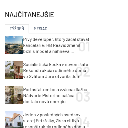
y
Klimatizácia a vetranie
urz Milan Murcka
NAJČÍTANEJŠIE
TÝŽDEŇ
MESIAC
Prvý developer, ktorý začal stavať
kancelárie: HB Reavis zmenil
biznis model a nahneval
investorov
Socialistická kocka v novom šate.
Rekonštrukcia rodinného domu
vo Svätom Jure otvorila dom
krajine aj svetlu
Pod asfaltom bola vzácna dlažba.
Nádvorie Pistoriho paláca
dostalo novú energiu
Jeden z posledných svedkov
starej Petržalky. Získa citlivá
rekonštrukcia rodinného domu