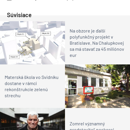
Súvisiace
Na obzore je ďalší
polyfunkčný projekt v
Bratislave. Na Chalupkovej
sa má stavať za 45 miliónov
eur
Materská škola vo Svidníku
dostane v rámci
rekonštrukcie zelenú
strechu
Zomrel významný
predstaviteľ neskorej