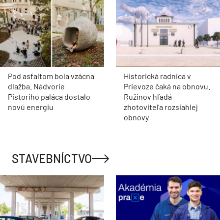
Pod asfaltom bola vzácna
Historická radnica v
dlažba. Nádvorie
Prievoze čaká na obnovu.
Pistoriho paláca dostalo
Ružinov hľadá
novú energiu
zhotoviteľa rozsiahlej
obnovy
STAVEBNÍCTVO