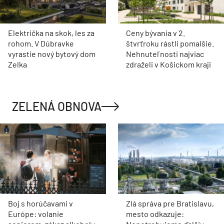
Električka na skok, les za
Ceny bývania v 2.
rohom. V Dúbravke
štvrťroku rástli pomalšie.
vyrastie nový bytový dom
Nehnuteľnosti najviac
Zelka
zdraželi v Košickom kraji
ZELENÁ OBNOVA
Boj s horúčavami v
Zlá správa pre Bratislavu,
Európe: volanie
mesto odkazuje: