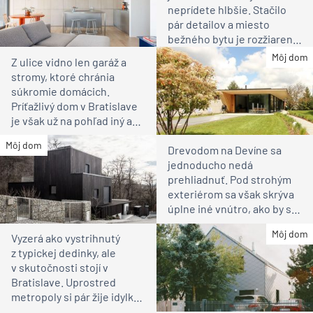
neprídete hlbšie. Stačilo
pár detailov a miesto
bežného bytu je rozžiarené
bývanie pre rodinu
Môj dom
Z ulice vidno len garáž a
stromy, ktoré chránia
súkromie domácich.
Príťažlivý dom v Bratislave
je však už na pohľad iný ako
susedia
Môj dom
Drevodom na Devíne sa
jednoducho nedá
prehliadnuť. Pod strohým
exteriérom sa však skrýva
úplne iné vnútro, ako by ste
čakali
Môj dom
Vyzerá ako vystrihnutý
z typickej dedinky, ale
v skutočnosti stojí v
Bratislave. Uprostred
metropoly si pár žije idylku
ako na vidieku