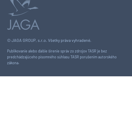
© JAGA GROUP, s.r.o. Všetky práva vyhradené.
Publikovanie alebo ďalšie šírenie správ zo zdrojov TASR je bez
predchádzajúceho písomného súhlasu TASR porušením autorského
zákona.