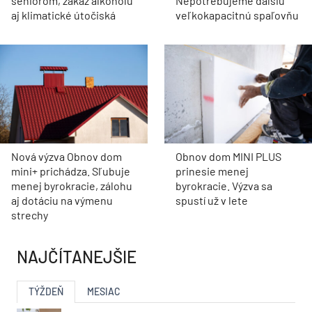
seniorom, zákaz alkoholu
Nepotrebujeme ďalšiu
aj klimatické útočiská
veľkokapacitnú spaľovňu
Nová výzva Obnov dom
Obnov dom MINI PLUS
mini+ prichádza. Sľubuje
prinesie menej
menej byrokracie, zálohu
byrokracie. Výzva sa
aj dotáciu na výmenu
spustí už v lete
strechy
NAJČÍTANEJŠIE
TÝŽDEŇ
MESIAC