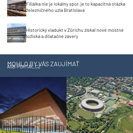
Filiálka nie je lokálny spor, je to kapacitná otázka
železničného uzla Bratislava
Historický viadukt v Zürichu získal nové mostné
ložiská a dilatačné závery
MOHLO BY VÁS ZAUJÍMAŤ
ASB-PORTAL.CZ