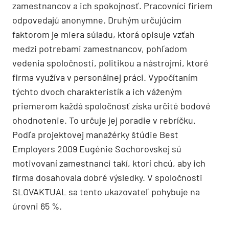
zamestnancov a ich spokojnosť. Pracovníci firiem
odpovedajú anonymne. Druhým určujúcim
faktorom je miera súladu, ktorá opisuje vzťah
medzi potrebami zamestnancov, pohľadom
vedenia spoločnosti, politikou a nástrojmi, ktoré
firma využíva v personálnej práci. Vypočítaním
týchto dvoch charakteristík a ich váženým
priemerom každá spoločnosť získa určité bodové
ohodnotenie. To určuje jej poradie v rebríčku.
Podľa projektovej manažérky štúdie Best
Employers 2009 Eugénie Sochorovskej sú
motivovaní zamestnanci takí, ktorí chcú, aby ich
firma dosahovala dobré výsledky. V spoločnosti
SLOVAKTUAL sa tento ukazovateľ pohybuje na
úrovni 65 %.