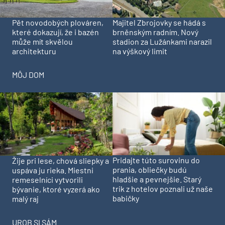
Pět novodobých plováren,
Majitel Zbrojovky se hádá s
které dokazují, že i bazén
brněnským radním. Nový
může mít skvělou
stadion za Lužánkami narazil
architekturu
na výškový limit
MÔJ DOM
Pridajte túto surovinu do
Žije pri lese, chová sliepky a
prania, obliečky budú
uspáva ju rieka. Miestni
hladšie a pevnejšie. Starý
remeselníci vytvorili
trik z hotelov poznali už naše
bývanie, ktoré vyzerá ako
babičky
malý raj
UROB SI SÁM