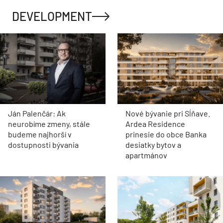
DEVELOPMENT
Ján Palenčár: Ak
Nové bývanie pri Sĺňave.
neurobíme zmeny, stále
Ardea Residence
budeme najhorší v
prinesie do obce Banka
dostupnosti bývania
desiatky bytov a
apartmánov