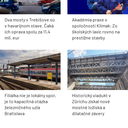
Dva mosty v Trebišove sú
Akadémia praxe v
v havarijnom stave. Čaká
spoločnosti Klimak: Zo
ich oprava spolu za 11,4
školských lavíc rovno na
mil. eur
prestížne stavby
Filiálka nie je lokálny spor,
Historický viadukt v
je to kapacitná otázka
Zürichu získal nové
železničného uzla
mostné ložiská a
Bratislava
dilatačné závery