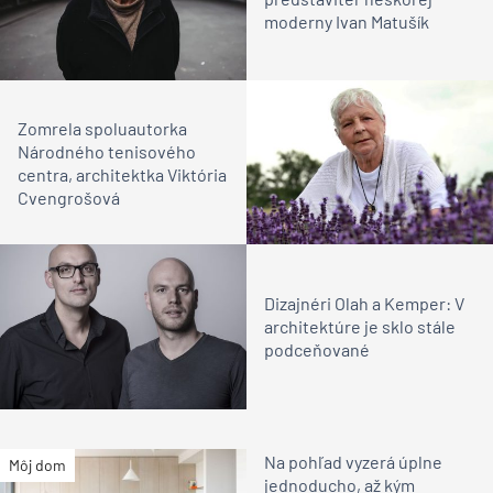
moderny Ivan Matušík
Zomrela spoluautorka
Národného tenisového
centra, architektka Viktória
Cvengrošová
Dizajnéri Olah a Kemper: V
architektúre je sklo stále
podceňované
Na pohľad vyzerá úplne
Môj dom
jednoducho, až kým