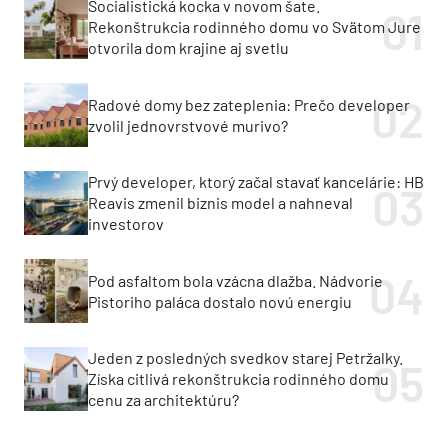
Socialistická kocka v novom šate.
Rekonštrukcia rodinného domu vo Svätom Jure
otvorila dom krajine aj svetlu
Radové domy bez zateplenia: Prečo developer
zvolil jednovrstvové murivo?
Prvý developer, ktorý začal stavať kancelárie: HB
Reavis zmenil biznis model a nahneval
investorov
Pod asfaltom bola vzácna dlažba. Nádvorie
Pistoriho paláca dostalo novú energiu
Jeden z posledných svedkov starej Petržalky.
Získa citlivá rekonštrukcia rodinného domu
cenu za architektúru?