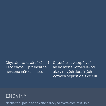
Chystáte sa zavárať kápiu?
Chystáte sa zatepľovať
Táto chyba ju premení na
alebo meniť kotol? Návod,
nevábne mäkkú hmotu
ako v nových dotačných
výzvach neprísť o tisíce eur
ENOVINY
Nechajte si posielať dôležité správy zo sveta architektúry a