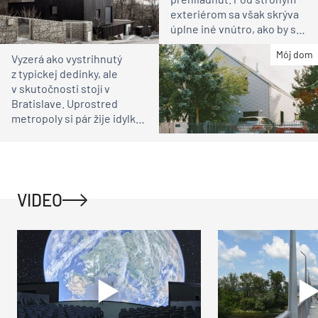
exteriérom sa však skrýva
úplne iné vnútro, ako by ste
čakali
Môj dom
Vyzerá ako vystrihnutý
z typickej dedinky, ale
v skutočnosti stojí v
Bratislave. Uprostred
metropoly si pár žije idylku
ako na vidieku
VIDEO