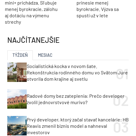
mini+ prichádza. Sľubuje
prinesie menej
menej byrokracie, zálohu
byrokracie. Výzva sa
aj dotáciu na výmenu
spustí už v lete
strechy
NAJČÍTANEJŠIE
TÝŽDEŇ
MESIAC
Socialistická kocka v novom šate.
Rekonštrukcia rodinného domu vo Svätom Jure
otvorila dom krajine aj svetlu
Radové domy bez zateplenia: Prečo developer
zvolil jednovrstvové murivo?
Prvý developer, ktorý začal stavať kancelárie: HB
Reavis zmenil biznis model a nahneval
investorov