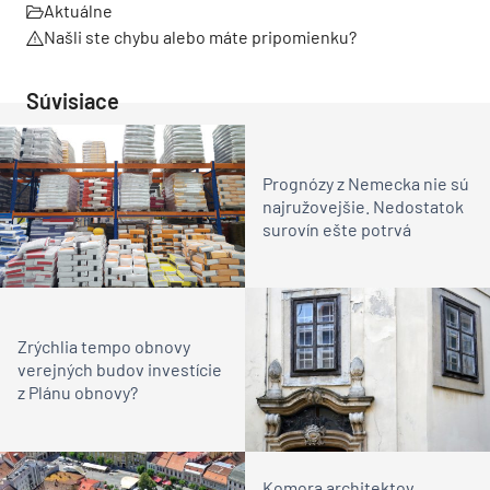
Aktuálne
Našli ste chybu alebo máte pripomienku?
Súvisiace
Prognózy z Nemecka nie sú
najružovejšie. Nedostatok
surovín ešte potrvá
Zrýchlia tempo obnovy
verejných budov investície
z Plánu obnovy?
Komora architektov