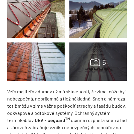
Veľa majiteľov domov už má skúsenosti, že zima môže byť
nebezpečná, nepríjemná a tiež nákladná. Sneh a námraza
totiž môžu v zime vážne poškodiť strechy a fasádu budov,
odkvapové a odtokové systémy. Ochranný systém
TM
termokáblov
DEVI-iceguard
účinne rozpúšťa sneh a ľad
a zároveň zabraňuje vzniku nebezpečných cencúľov na