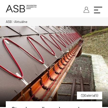
ASB
Aktuálne
Galéria
(5)