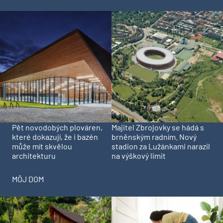
Pět novodobých plováren,
Majitel Zbrojovky se hádá s
které dokazují, že i bazén
brněnským radním. Nový
může mít skvělou
stadion za Lužánkami narazil
architekturu
na výškový limit
MÔJ DOM