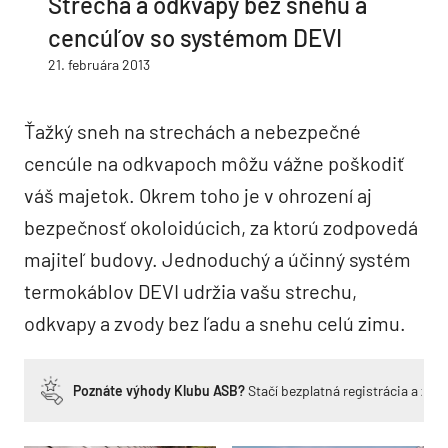
Strecha a odkvapy bez snehu a
cencúľov so systémom DEVI
21. februára 2013
Ťažký sneh na strechách a nebezpečné
cencúle na odkvapoch môžu vážne poškodiť
váš majetok. Okrem toho je v ohrození aj
bezpečnosť okoloidúcich, za ktorú zodpovedá
majiteľ budovy. Jednoduchý a účinný systém
termokáblov DEVI udržia vašu strechu,
odkvapy a zvody bez ľadu a snehu celú zimu.
Poznáte výhody Klubu ASB?
Stačí bezplatná registrácia a zí