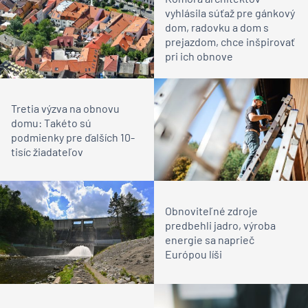
vyhlásila súťaž pre gánkový
dom, radovku a dom s
prejazdom, chce inšpirovať
pri ich obnove
Tretia výzva na obnovu
domu: Takéto sú
podmienky pre ďalších 10-
tisíc žiadateľov
Obnoviteľné zdroje
predbehli jadro, výroba
energie sa naprieč
Európou líši