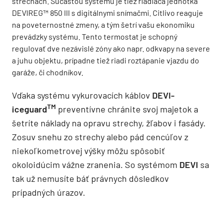
strechách. Súčasťou systému je tiež riadiaca jednotka
DEVIREG™ 850 III s digitálnymi snímačmi. Citlivo reaguje
na poveternostné zmeny, a tým šetrí vašu ekonomiku
prevádzky systému. Tento termostat je schopný
regulovať dve nezávislé zóny ako napr. odkvapy na severe
a juhu objektu, prípadne tiež riadi roztápanie vjazdu do
garáže, či chodníkov.
Vďaka systému vykurovacích káblov
DEVI-
TM
iceguard
preventívne chránite svoj majetok a
šetríte náklady na opravu strechy, žľabov i fasády.
Zosuv snehu zo strechy alebo pád cencúľov z
niekoľkometrovej výšky môžu spôsobiť
okoloidúcim vážne zranenia. So systémom
DEVI
sa
tak už nemusíte báť právnych dôsledkov
prípadných úrazov.