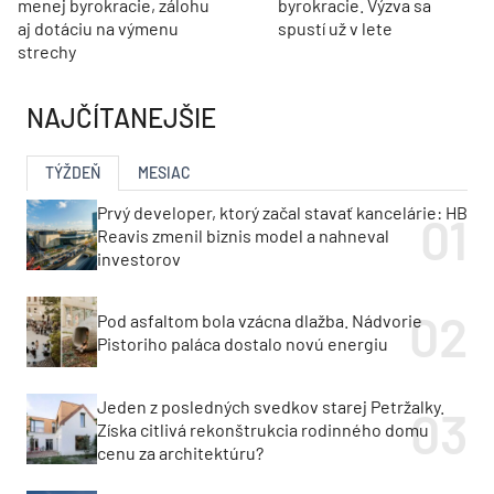
menej byrokracie, zálohu
byrokracie. Výzva sa
aj dotáciu na výmenu
spustí už v lete
strechy
NAJČÍTANEJŠIE
TÝŽDEŇ
MESIAC
Prvý developer, ktorý začal stavať kancelárie: HB
Reavis zmenil biznis model a nahneval
investorov
Pod asfaltom bola vzácna dlažba. Nádvorie
Pistoriho paláca dostalo novú energiu
Jeden z posledných svedkov starej Petržalky.
Získa citlivá rekonštrukcia rodinného domu
cenu za architektúru?