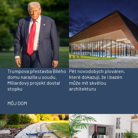
Trumpova přestavba Bílého
Pět novodobých plováren,
domu narazila u soudu.
které dokazují, že i bazén
Miliardový projekt dostal
může mít skvělou
stopku
architekturu
MÔJ DOM