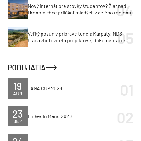
Nový internát pre stovky študentov? Žiar nad
Hronom chce prilákať mladých z celého regiónu
Veľký posun v príprave tunela Karpaty: NDS
hľadá zhotoviteľa projektovej dokumentácie
PODUJATIA
19
JAGA CUP 2026
AUG
23
LinkedIn Menu 2026
SEP