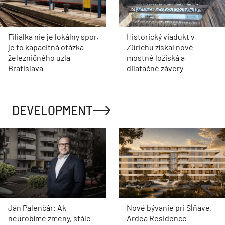
Filiálka nie je lokálny spor,
Historický viadukt v
je to kapacitná otázka
Zürichu získal nové
železničného uzla
mostné ložiská a
Bratislava
dilatačné závery
DEVELOPMENT
Ján Palenčár: Ak
Nové bývanie pri Sĺňave.
neurobíme zmeny, stále
Ardea Residence