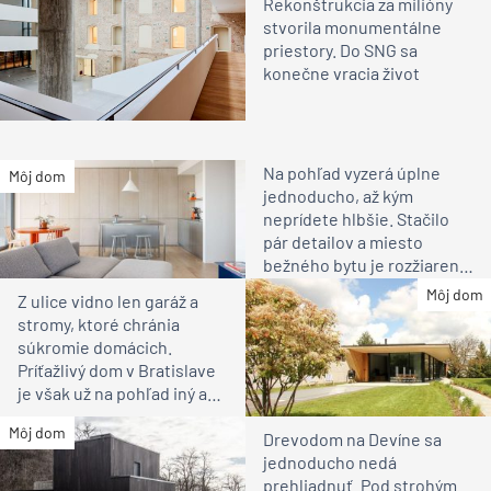
Rekonštrukcia za milióny
stvorila monumentálne
priestory. Do SNG sa
konečne vracia život
Na pohľad vyzerá úplne
Môj dom
jednoducho, až kým
neprídete hlbšie. Stačilo
pár detailov a miesto
bežného bytu je rozžiarené
bývanie pre rodinu
Môj dom
Z ulice vidno len garáž a
stromy, ktoré chránia
súkromie domácich.
Príťažlivý dom v Bratislave
je však už na pohľad iný ako
susedia
Môj dom
Drevodom na Devíne sa
jednoducho nedá
prehliadnuť. Pod strohým