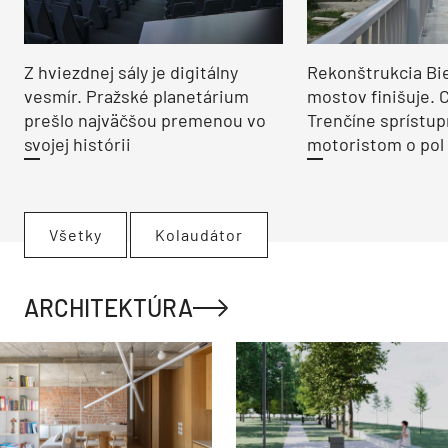
Z hviezdnej sály je digitálny
Rekonštrukcia Bi
vesmír. Pražské planetárium
mostov finišuje. 
prešlo najväčšou premenou vo
Trenčíne sprístup
svojej histórii
motoristom o pol 
Všetky
Kolaudátor
ARCHITEKTÚRA