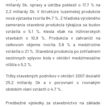
miliardy Sk, opravy a údržba poklesli o 17,7 % na
2,2 miliardy Sk. V štruktúre tuzemskej produkcie
nová výstavba tvorila 84,7 %. Z hľadiska výrobného
zamerania stavebná produkcia týkajúca sa budov
vzrástla o 5,1 %, klesla však na inžinierskych
stavbách o 10,9 %. Produkcia v zahraničí na
celkovom objeme tvorila 3,8 % a medziročne
vzrástla o 21 %. Stavebná produkcia po zohľadnení
sezónnych vplyvov bola v októbri medzimesačne
nižšia o 5,2 %.
Tržby stavebných podnikov v októbri 2007 dosiahli
25,2 miliardy Sk a v porovnaní s rovnakým
obdobím vlani vzrástli o 4,7 %.
Predbežné výsledky za stavebníctvo na základe