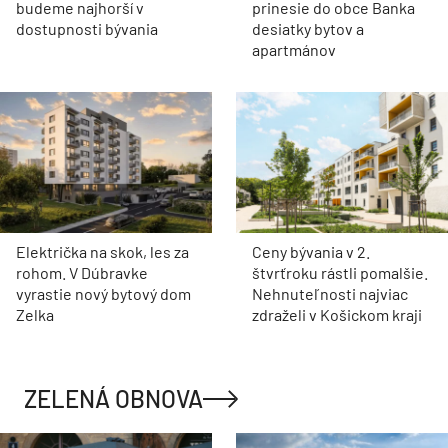
budeme najhorší v
prinesie do obce Banka
dostupnosti bývania
desiatky bytov a
apartmánov
Električka na skok, les za
Ceny bývania v 2.
rohom. V Dúbravke
štvrťroku rástli pomalšie.
vyrastie nový bytový dom
Nehnuteľnosti najviac
Zelka
zdraželi v Košickom kraji
ZELENÁ OBNOVA