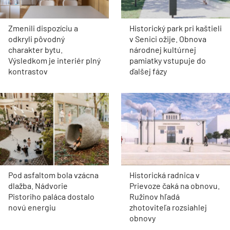
Zmenili dispozíciu a
Historický park pri kaštieli
odkryli pôvodný
v Senici ožije. Obnova
charakter bytu.
národnej kultúrnej
Výsledkom je interiér plný
pamiatky vstupuje do
kontrastov
ďalšej fázy
Pod asfaltom bola vzácna
Historická radnica v
dlažba. Nádvorie
Prievoze čaká na obnovu.
Pistoriho paláca dostalo
Ružinov hľadá
novú energiu
zhotoviteľa rozsiahlej
obnovy