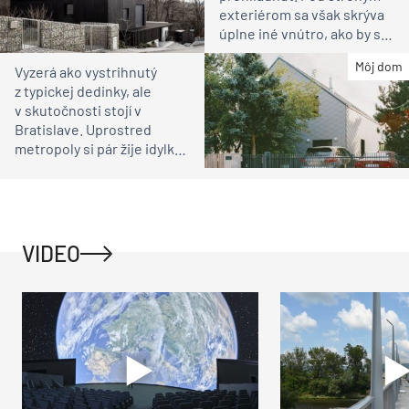
exteriérom sa však skrýva
úplne iné vnútro, ako by ste
čakali
Môj dom
Vyzerá ako vystrihnutý
z typickej dedinky, ale
v skutočnosti stojí v
Bratislave. Uprostred
metropoly si pár žije idylku
ako na vidieku
VIDEO