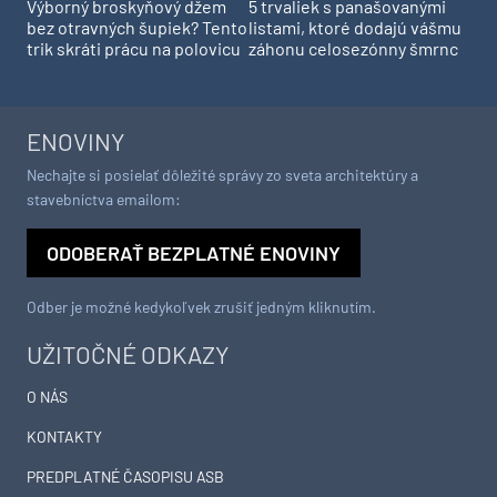
Výborný broskyňový džem
5 trvaliek s panašovanými
bez otravných šupiek? Tento
listami, ktoré dodajú vášmu
trik skráti prácu na polovicu
záhonu celosezónny šmrnc
ENOVINY
Nechajte si posielať dôležité správy zo sveta architektúry a
stavebníctva emailom:
ODOBERAŤ BEZPLATNÉ ENOVINY
Odber je možné kedykoľvek zrušiť jedným kliknutím.
UŽITOČNÉ ODKAZY
O NÁS
KONTAKTY
PREDPLATNÉ ČASOPISU ASB