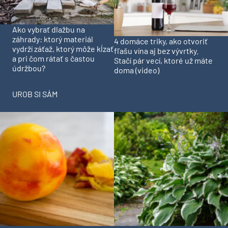
Ako vybrať dlažbu na
záhrady: ktorý materiál
4 domáce triky, ako otvoriť
vydrží záťaž, ktorý môže kĺzať
fľašu vína aj bez vývrtky.
a pri čom rátať s častou
Stačí pár vecí, ktoré už máte
údržbou?
doma (video)
UROB SI SÁM