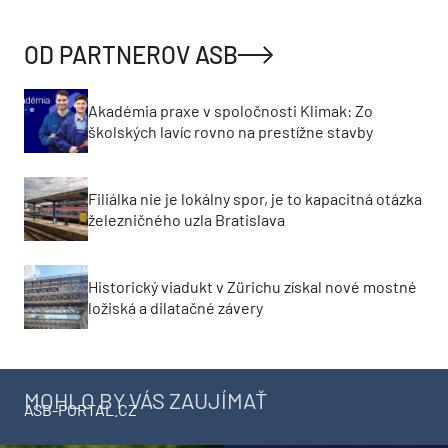
OD PARTNEROV ASB
Akadémia praxe v spoločnosti Klimak: Zo
školských lavíc rovno na prestížne stavby
Filiálka nie je lokálny spor, je to kapacitná otázka
železničného uzla Bratislava
Historický viadukt v Zürichu získal nové mostné
ložiská a dilatačné závery
MOHLO BY VÁS ZAUJÍMAŤ
ASB-PORTAL.CZ