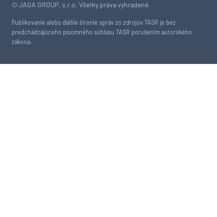
© JAGA GROUP, s.r.o. Všetky práva vyhradené.
Publikovanie alebo ďalšie šírenie správ zo zdrojov TASR je bez
predchádzajúceho písomného súhlasu TASR porušením autorského
zákona.