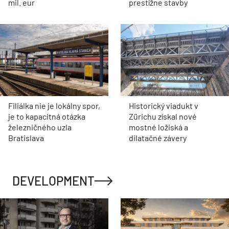
mil. eur
prestížne stavby
Filiálka nie je lokálny spor,
Historický viadukt v
je to kapacitná otázka
Zürichu získal nové
železničného uzla
mostné ložiská a
Bratislava
dilatačné závery
DEVELOPMENT