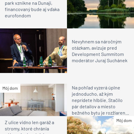
park vznikne na Dunaji,
financovaný bude aj vďaka
eurofondom
Nevyhnem sa náročným
otázkam, avizuje pred
Development Summitom
moderátor Juraj Suchánek
Na pohľad vyzerá úplne
Môj dom
jednoducho, až kým
neprídete hlbšie. Stačilo
pár detailov a miesto
bežného bytu je rozžiarené
bývanie pre rodinu
Môj dom
Z ulice vidno len garáž a
stromy, ktoré chránia