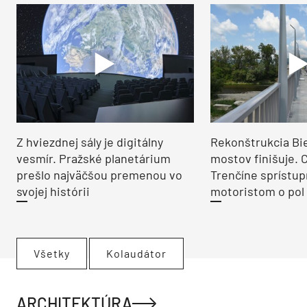
Z hviezdnej sály je digitálny
Rekonštrukcia Bi
vesmír. Pražské planetárium
mostov finišuje. 
prešlo najväčšou premenou vo
Trenčíne sprístup
svojej histórii
motoristom o pol 
Všetky
Kolaudátor
ARCHITEKTÚRA