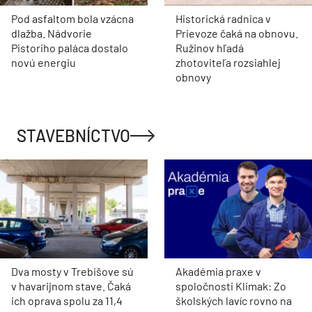
Pod asfaltom bola vzácna
Historická radnica v
dlažba. Nádvorie
Prievoze čaká na obnovu.
Pistoriho paláca dostalo
Ružinov hľadá
novú energiu
zhotoviteľa rozsiahlej
obnovy
STAVEBNÍCTVO
Dva mosty v Trebišove sú
Akadémia praxe v
v havarijnom stave. Čaká
spoločnosti Klimak: Zo
ich oprava spolu za 11,4
školských lavíc rovno na