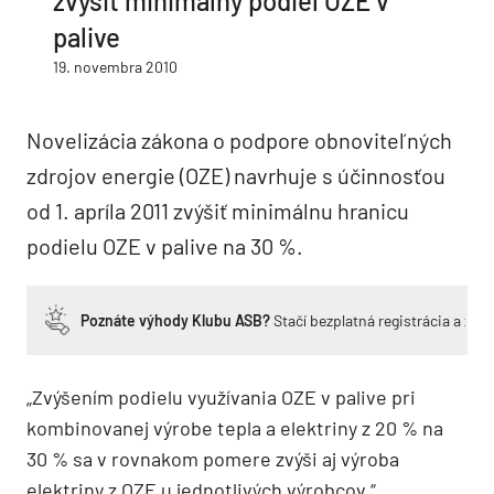
zvýšiť minimálny podiel OZE v
palive
19. novembra 2010
Novelizácia zákona o podpore obnoviteľných
zdrojov energie (OZE) navrhuje s účinnosťou
od 1. apríla 2011 zvýšiť minimálnu hranicu
podielu OZE v palive na 30 %.
Poznáte výhody Klubu ASB?
Stačí bezplatná registrácia a zí
„Zvýšením podielu využívania OZE v palive pri
kombinovanej výrobe tepla a elektriny z 20 % na
30 % sa v rovnakom pomere zvýši aj výroba
elektriny z OZE u jednotlivých výrobcov,“