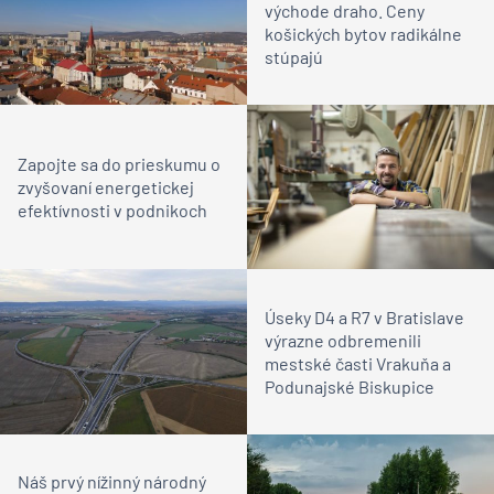
východe draho. Ceny
košických bytov radikálne
stúpajú
Zapojte sa do prieskumu o
zvyšovaní energetickej
efektívnosti v podnikoch
Úseky D4 a R7 v Bratislave
výrazne odbremenili
mestské časti Vrakuňa a
Podunajské Biskupice
Náš prvý nížinný národný