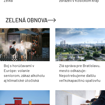
Zelka
zdraželi v Košickom kraji
ZELENÁ OBNOVA
Boj s horúčavami v
Zlá správa pre Bratislavu,
Európe: volanie
mesto odkazuje:
seniorom, zákaz alkoholu
Nepotrebujeme ďalšiu
aj klimatické útočiská
veľkokapacitnú spaľovňu