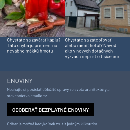
Chystáte sa zavárať kápiu?
Chystáte sa zatepľovať
Táto chyba ju premení na
alebo meniť kotol? Návod,
nevábne mäkkú hmotu
ako v nových dotačných
výzvach neprísť o tisíce eur
ENOVINY
Nechajte si posielať dôležité správy zo sveta architektúry a
stavebníctva emailom:
ODOBERAŤ BEZPLATNÉ ENOVINY
Odber je možné kedykoľvek zrušiť jedným kliknutím.