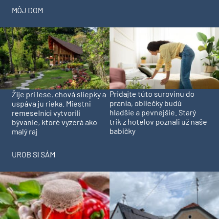
MÔJ DOM
Pridajte túto surovinu do
Žije pri lese, chová sliepky a
prania, obliečky budú
uspáva ju rieka. Miestni
hladšie a pevnejšie. Starý
remeselníci vytvorili
trik z hotelov poznali už naše
bývanie, ktoré vyzerá ako
babičky
malý raj
UROB SI SÁM