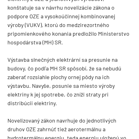
konštatuje sa v návrhu novelizácie zákona o
podpore OZE a vysokoúčinnej kombinovanej
výroby (VUKV), ktorú do medzirezortného
pripomienkového konania predložilo Ministerstvo
hospodárstva (MH) SR.
Výstavba slnečných elektrární sa presunie na
budovy, čo podľa MH SR spôsobí, že sa nebudú
zaberať rozsiahle plochy ornej pôdy na ich
výstavbu. Navyše, posunie sa miesto výroby
elektriny k jej spotrebe, čo zníži straty pri
distribúcii elektriny.
Novelizovaný zákon navrhuje do jednotlivých
druhov OZE zahrnúť tiež aerotermálnu a
hydrotermálnu energiu, teda energiu uloženú vo