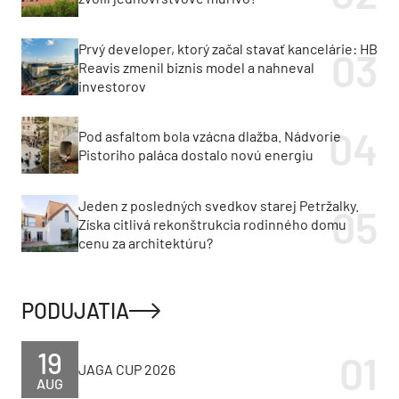
Prvý developer, ktorý začal stavať kancelárie: HB
Reavis zmenil biznis model a nahneval
investorov
Pod asfaltom bola vzácna dlažba. Nádvorie
Pistoriho paláca dostalo novú energiu
Jeden z posledných svedkov starej Petržalky.
Získa citlivá rekonštrukcia rodinného domu
cenu za architektúru?
PODUJATIA
19
JAGA CUP 2026
AUG