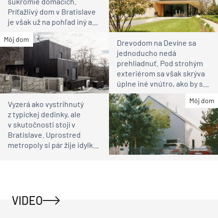
súkromie domácich.
Príťažlivý dom v Bratislave
je však už na pohľad iný ako
susedia
Môj dom
Drevodom na Devíne sa
jednoducho nedá
prehliadnuť. Pod strohým
exteriérom sa však skrýva
úplne iné vnútro, ako by ste
čakali
Môj dom
Vyzerá ako vystrihnutý
z typickej dedinky, ale
v skutočnosti stojí v
Bratislave. Uprostred
metropoly si pár žije idylku
ako na vidieku
VIDEO