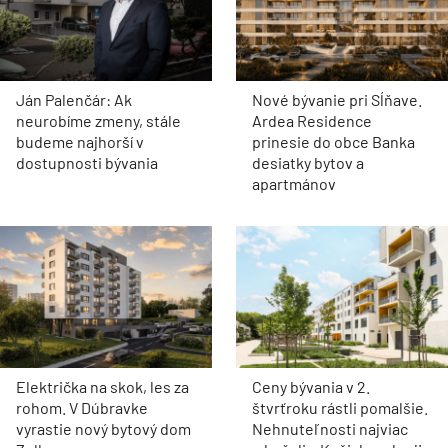
Ján Palenčár: Ak
Nové bývanie pri Sĺňave.
neurobíme zmeny, stále
Ardea Residence
budeme najhorší v
prinesie do obce Banka
dostupnosti bývania
desiatky bytov a
apartmánov
Električka na skok, les za
Ceny bývania v 2.
rohom. V Dúbravke
štvrťroku rástli pomalšie.
vyrastie nový bytový dom
Nehnuteľnosti najviac