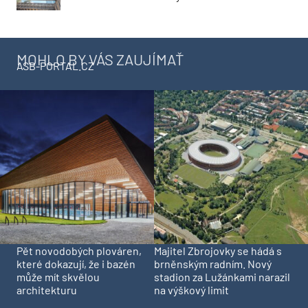
MOHLO BY VÁS ZAUJÍMAŤ
ASB-PORTAL.CZ
Pět novodobých plováren,
Majitel Zbrojovky se hádá s
které dokazují, že i bazén
brněnským radním. Nový
může mít skvělou
stadion za Lužánkami narazil
architekturu
na výškový limit