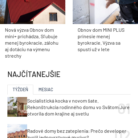
Nová výzva Obnov dom
Obnov dom MINI PLUS
mini+ prichádza. Sľubuje
prinesie menej
menej byrokracie, zálohu
byrokracie. Výzva sa
aj dotáciu na výmenu
spustí už v lete
strechy
NAJČÍTANEJŠIE
TÝŽDEŇ
MESIAC
Socialistická kocka v novom šate.
Rekonštrukcia rodinného domu vo Svätom Jure
otvorila dom krajine aj svetlu
Radové domy bez zateplenia: Prečo developer
zvolil jednovrstvové murivo?