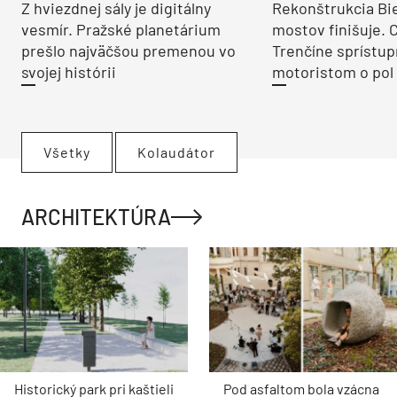
Z hviezdnej sály je digitálny
Rekonštrukcia Bi
vesmír. Pražské planetárium
mostov finišuje. 
prešlo najväčšou premenou vo
Trenčíne sprístup
svojej histórii
motoristom o pol 
Všetky
Kolaudátor
ARCHITEKTÚRA
Historický park pri kaštieli
Pod asfaltom bola vzácna