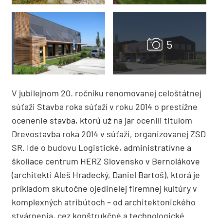
V jubilejnom 20. ročníku renomovanej celoštátnej
súťaži Stavba roka súťaží v roku 2014 o prestížne
ocenenie stavba, ktorú už na jar ocenili titulom
Drevostavba roka 2014 v súťaži, organizovanej ZSD
SR. Ide o budovu Logistické, administratívne a
školiace centrum HERZ Slovensko v Bernolákove
(architekti Aleš Hradecký, Daniel Bartoš), ktorá je
príkladom skutočne ojedinelej firemnej kultúry v
komplexných atribútoch – od architektonického
stvárnenia, cez konštrukčné a technologické