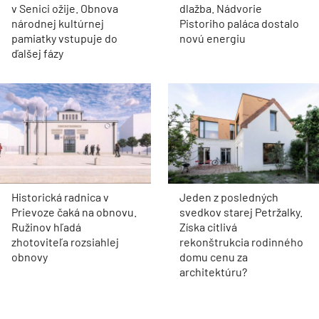
v Senici ožije. Obnova
dlažba. Nádvorie
národnej kultúrnej
Pistoriho paláca dostalo
pamiatky vstupuje do
novú energiu
ďalšej fázy
Historická radnica v
Jeden z posledných
Prievoze čaká na obnovu.
svedkov starej Petržalky.
Ružinov hľadá
Získa citlivá
zhotoviteľa rozsiahlej
rekonštrukcia rodinného
obnovy
domu cenu za
architektúru?