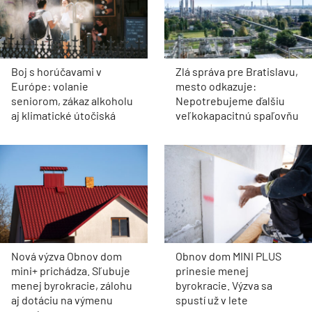
Boj s horúčavami v
Zlá správa pre Bratislavu,
Európe: volanie
mesto odkazuje:
seniorom, zákaz alkoholu
Nepotrebujeme ďalšiu
aj klimatické útočiská
veľkokapacitnú spaľovňu
Nová výzva Obnov dom
Obnov dom MINI PLUS
mini+ prichádza. Sľubuje
prinesie menej
menej byrokracie, zálohu
byrokracie. Výzva sa
aj dotáciu na výmenu
spustí už v lete