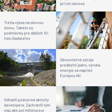
pri ich obnove
Tretia výzva na obnovu
domu: Takéto sú
podmienky pre ďalších 10-
tisíc žiadateľov
Obnoviteľné zdroje
predbehli jadro, výroba
energie sa naprieč
Európou líši
Odhalili podozrivé aktivity
developera. Zachránili tým
viac ako pol milióna eur