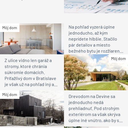
Na pohľad vyzerá úplne
Môj dom
jednoducho, až kým
neprídete hlbšie. Stačilo
pár detailov a miesto
bežného bytu je rozžiarené
bývanie pre rodinu
Môj dom
Z ulice vidno len garáž a
stromy, ktoré chránia
súkromie domácich.
Príťažlivý dom v Bratislave
je však už na pohľad iný ako
susedia
Môj dom
Drevodom na Devíne sa
jednoducho nedá
prehliadnuť. Pod strohým
exteriérom sa však skrýva
úplne iné vnútro, ako by ste
čakali