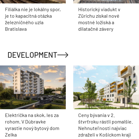
Filiálka nie je lokálny spor,
Historický viadukt v
je to kapacitná otázka
Zürichu získal nové
železničného uzla
mostné ložiská a
Bratislava
dilatačné závery
DEVELOPMENT
Električka na skok, les za
Ceny bývania v 2.
rohom. V Dúbravke
štvrťroku rástli pomalšie.
vyrastie nový bytový dom
Nehnuteľnosti najviac
Zelka
zdraželi v Košickom kraji