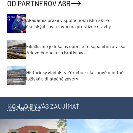
OD PARTNEROV ASB
Akadémia praxe v spoločnosti Klimak: Zo
školských lavíc rovno na prestížne stavby
Filiálka nie je lokálny spor, je to kapacitná otázka
železničného uzla Bratislava
Historický viadukt v Zürichu získal nové mostné
ložiská a dilatačné závery
MOHLO BY VÁS ZAUJÍMAŤ
ASB-PORTAL.CZ