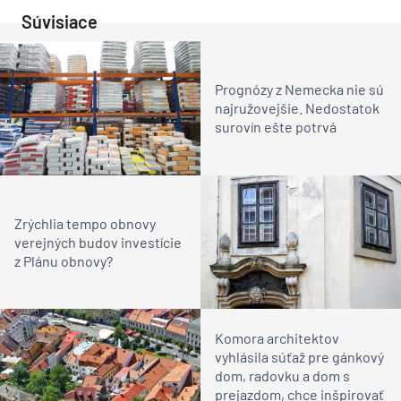
Súvisiace
Prognózy z Nemecka nie sú
najružovejšie. Nedostatok
surovín ešte potrvá
Zrýchlia tempo obnovy
verejných budov investície
z Plánu obnovy?
Komora architektov
vyhlásila súťaž pre gánkový
dom, radovku a dom s
prejazdom, chce inšpirovať