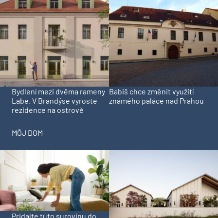
Bydlení mezi dvěma rameny
Babiš chce změnit využití
Labe. V Brandýse vyroste
známého paláce nad Prahou
rezidence na ostrově
MÔJ DOM
Pridajte túto surovinu do