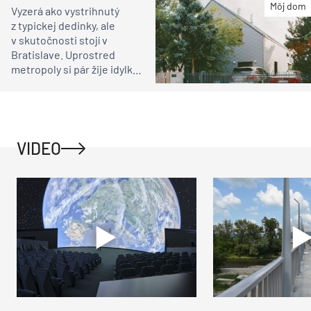
Môj dom
Vyzerá ako vystrihnutý
z typickej dedinky, ale
v skutočnosti stojí v
Bratislave. Uprostred
metropoly si pár žije idylku
ako na vidieku
VIDEO