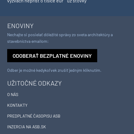
výzvach neprísť o tisíce eur
už stovky
ENOVINY
Nechajte si posielať dôležité správy zo sveta architektúry a
stavebníctva emailom:
ODOBERAŤ BEZPLATNÉ ENOVINY
Odber je možné kedykoľvek zrušiť jedným kliknutím.
UŽITOČNÉ ODKAZY
O NÁS
KONTAKTY
PREDPLATNÉ ČASOPISU ASB
INZERCIA NA ASB.SK