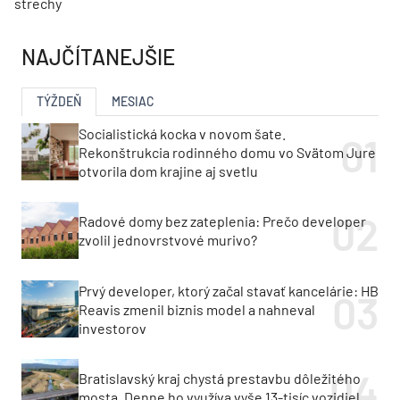
strechy
NAJČÍTANEJŠIE
TÝŽDEŇ
MESIAC
Socialistická kocka v novom šate.
Rekonštrukcia rodinného domu vo Svätom Jure
otvorila dom krajine aj svetlu
Radové domy bez zateplenia: Prečo developer
zvolil jednovrstvové murivo?
Prvý developer, ktorý začal stavať kancelárie: HB
Reavis zmenil biznis model a nahneval
investorov
Bratislavský kraj chystá prestavbu dôležitého
mosta. Denne ho využíva vyše 13-tisíc vozidiel