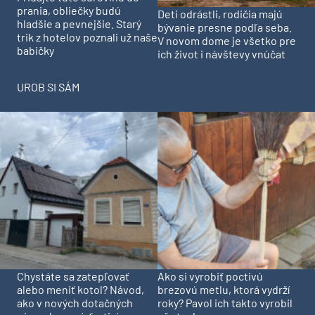
prania, obliečky budú
Deti odrástli, rodičia majú
hladšie a pevnejšie. Starý
bývanie presne podľa seba.
trik z hotelov poznali už naše
V novom dome je všetko pre
babičky
ich život i návštevy vnúčat
UROB SI SÁM
Chystáte sa zatepľovať
Ako si vyrobiť poctivú
alebo meniť kotol? Návod,
brezovú metlu, ktorá vydrží
ako v nových dotačných
roky? Pavol ich takto vyrobil