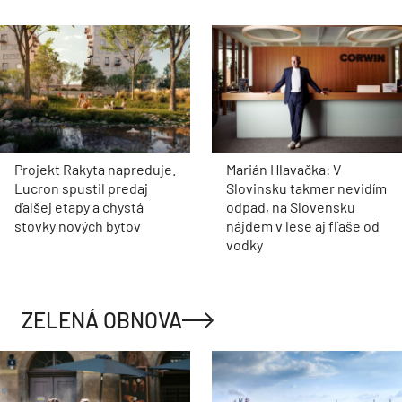
Projekt Rakyta napreduje.
Marián Hlavačka: V
Lucron spustil predaj
Slovinsku takmer nevidím
ďalšej etapy a chystá
odpad, na Slovensku
stovky nových bytov
nájdem v lese aj fľaše od
vodky
ZELENÁ OBNOVA