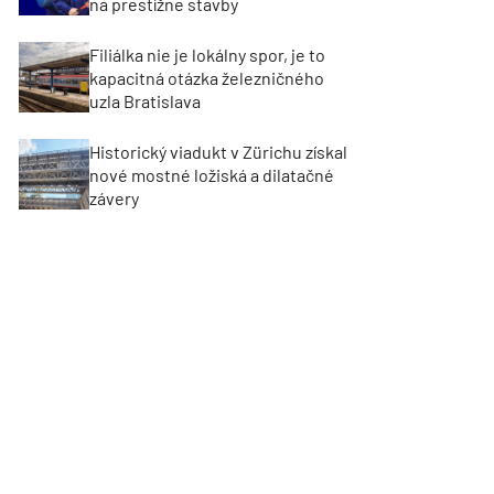
na prestížne stavby
Filiálka nie je lokálny spor, je to
kapacitná otázka železničného
uzla Bratislava
Historický viadukt v Zürichu získal
nové mostné ložiská a dilatačné
závery