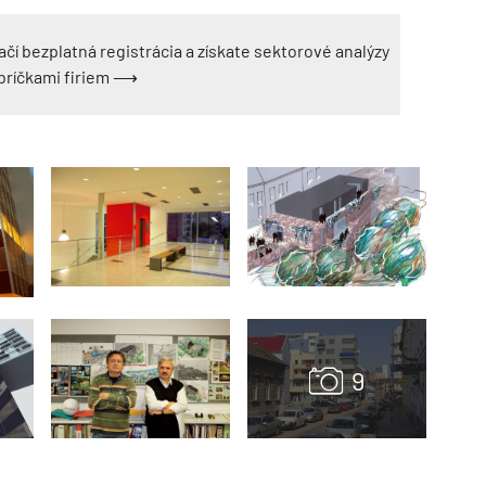
ačí bezplatná registrácia a získate sektorové analýzy
ebríčkami firiem ⟶
TZB HAUSTECHNIK 3/2026