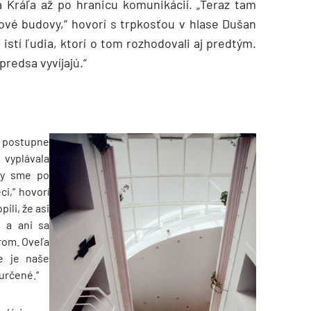
a Kráľa až po hranicu komunikácií. „Teraz tam
kové budovy,“ hovorí s trpkosťou v hlase Dušan
istí ľudia, ktorí o tom rozhodovali aj predtým.
predsa vyvíjajú.“
postupne
vyplávala
 my sme po
ci,“ hovorí
ili, že asi
 a ani sa
rom. Oveľa
de je naše
určené.“