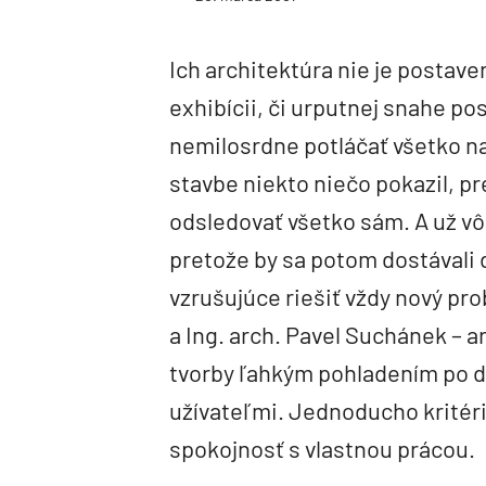
Ich architektúra nie je postave
exhibícii, či urputnej snahe po
nemilosrdne potláčať všetko na
stavbe niekto niečo pokazil, pr
odsledovať všetko sám. A už v
pretože by sa potom dostávali d
vzrušujúce riešiť vždy nový pr
a Ing. arch. Pavel Suchánek – a
tvorby ľahkým pohladením po d
užívateľmi. Jednoducho kritéri
spokojnosť s vlastnou prácou.