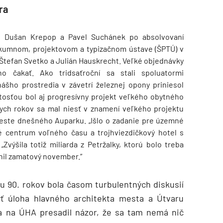
ra
ali Dušan Krepop a Pavel Suchánek po absolvovaní
skumnom, projektovom a typizačnom ústave (ŠPTÚ) v
li Štefan Svetko a Julián Hauskrecht. Veľké objednávky
o čakať. Ako tridsaťroční sa stali spoluatormi
ášho prostredia v závetrí železnej opony priniesol
tosťou bol aj progresívny projekt veľkého obytného
ych rokov sa mal niesť v znamení veľkého projektu
este dnešného Auparku. „Išlo o zadanie pre územné
é centrum voľného času a trojhviezdičkový hotel s
Zvýšila totiž miliarda z Petržalky, ktorú bolo treba
nil zamatový november.“
 90. rokov bola časom turbulentných diskusií
byť úloha hlavného architekta mesta a Útvaru
sa na ÚHA presadil názor, že sa tam nemá nič