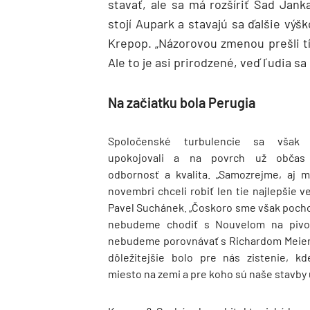
stavať, ale sa má rozšíriť Sad Jank
stojí Aupark a stavajú sa ďalšie výš
Krepop. „Názorovou zmenou prešli tí 
Ale to je asi prirodzené, veď ľudia sa 
Na začiatku bola Perugia
Spoločenské turbulencie sa však 
upokojovali a na povrch už občas 
odbornosť a kvalita. „Samozrejme, aj
novembri chceli robiť len tie najlepšie ve
Pavel Suchánek. „Čoskoro sme však pochop
nebudeme chodiť s Nouvelom na pivo
nebudeme porovnávať s Richardom Meie
dôležitejšie bolo pre nás zistenie, k
miesto na zemi a pre koho sú naše stavby 