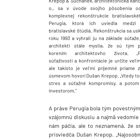
Krepop & Suchánek, architektonická kancel
o., sa v úvode svojho pôsobenia od
komplexnej rekonštrukcie bratislavsk
Perugia, ktorá ich uviedla medzi
bratislavské štúdiá. Rekonštrukcia sa us
roku 1993 a vyhrali ju na základe súťaže
architekti stále myslia, že sú tým 
korením architektovho života. „P
súťaživosti a konfrontácie je určite veľm
ale takisto je veľmi príjemné priame z
úsmevom hovorí Dušan Krepop. „Vtedy to
stres a súťažné kompromisy, a potom 
investorom.“
A práve Perugia bola tým povestným
vzájomnú diskusiu a najmä vedomie 
nám páčia, ale to neznamená, že sm
prisviedča Dušan Krepop. „Najosob