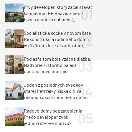
y
Klimatizácia a vetranie
Prvý developer, ktorý začal stavať
urz Milan Murcka
kancelárie: HB Reavis zmenil
biznis model a nahneval
investorov
Socialistická kocka v novom šate.
Rekonštrukcia rodinného domu
vo Svätom Jure otvorila dom
krajine aj svetlu
Pod asfaltom bola vzácna dlažba.
Nádvorie Pistoriho paláca
dostalo novú energiu
Jeden z posledných svedkov
starej Petržalky. Získa citlivá
rekonštrukcia rodinného domu
cenu za architektúru?
Radové domy bez zateplenia:
Prečo developer zvolil
jednovrstvové murivo?