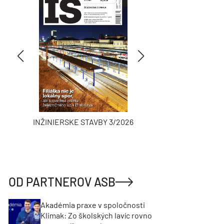
INŽINIERSKE STAVBY 3/2026
ASB
OD PARTNEROV ASB
Akadémia praxe v spoločnosti
Klimak: Zo školských lavíc rovno