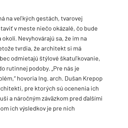
ná na veľkých gestách, tvarovej
staviť v meste niečo okázalé, čo bude
 okolí. Nevyhovárajú sa, že im na
etože tvrdia, že architekt si má
ôbec odmietajú štýlové škatuľkovanie,
o rutinnej podoby. „Pre nás je
oblém,“ hovoria Ing. arch. Dušan Krepop
rchitekti, pre ktorých sú ocenenia ich
uši a náročným záväzkom pred ďalšími
om ich výsledkov je pre nich