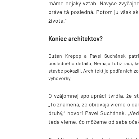
máme nejaký vzťah. Navyše zvyčajne
práve tá posledná. Potom ju však a
života.“
Koniec architektov?
Dušan Krepop a Pavel Suchánek patria
posledného detailu. Nemajú totiž radi, ke
stavbe pokazili. Architekt je podľa nich 
výhovorky.
O vzájomnej spolupráci tvrdia, že st
„To znamená, že obidvaja vieme o da
druhý,“ hovorí Pavel Suchánek. „Ve
teda vieme, čo môžeme od seba očak