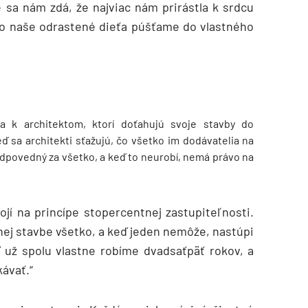
 sa nám zdá, že najviac nám prirástla k srdcu
ko naše odrastené dieťa púšťame do vlastného
 k architektom, ktorí doťahujú svoje stavby do
ď sa architekti sťažujú, čo všetko im dodávatelia na
zodpovedný za všetko, a keď to neurobí, nemá právo na
ojí na princípe stopercentnej zastupiteľnosti.
nej stavbe všetko, a keď jeden nemôže, nastúpi
ď už spolu vlastne robíme dvadsaťpäť rokov, a
ávať.“