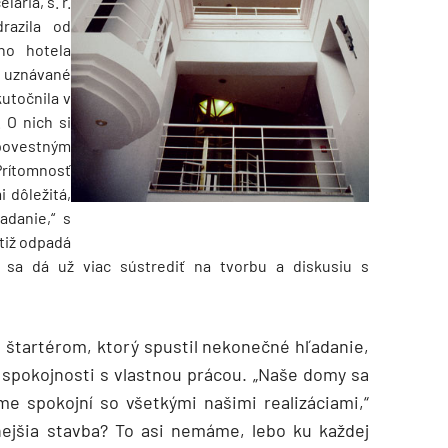
ária, s. r.
razila od
ého hotela
 uznávané
kutočnila v
. O nich si
povestným
rítomnosť
i dôležitá,
adanie,“ s
tiž odpadá
sa dá už viac sústrediť na tvorbu a diskusiu s
 štartérom, ktorý spustil nekonečné hľadanie,
spokojnosti s vlastnou prácou. „Naše domy sa
e spokojní so všetkými našimi realizáciami,“
nejšia stavba? To asi nemáme, lebo ku každej