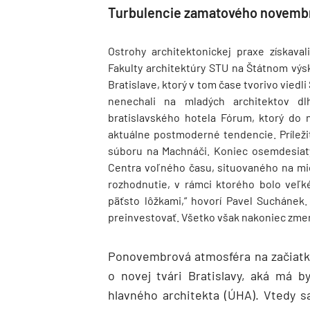
Turbulencie zamatového novemb
Ostrohy architektonickej praxe získav
Fakulty architektúry STU na Štátnom vý
Bratislave, ktorý v tom čase tvorivo vied
nenechali na mladých architektov dlh
bratislavského hotela Fórum, ktorý do n
aktuálne postmoderné tendencie. Príleži
súboru na Machnáči. Koniec osemdesiat
Centra voľného času, situovaného na mi
rozhodnutie, v rámci ktorého bolo veľk
päťsto lôžkami,“ hovorí Pavel Suchánek. „
preinvestovať. Všetko však nakoniec zme
Ponovembrová atmosféra na začiatku
o novej tvári Bratislavy, aká má 
hlavného architekta (ÚHA). Vtedy 