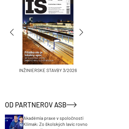
INŽINIERSKE STAVBY 3/2026
ASB
OD PARTNEROV ASB
Akadémia praxe v spoločnosti
Klimak: Zo školských lavíc rovno