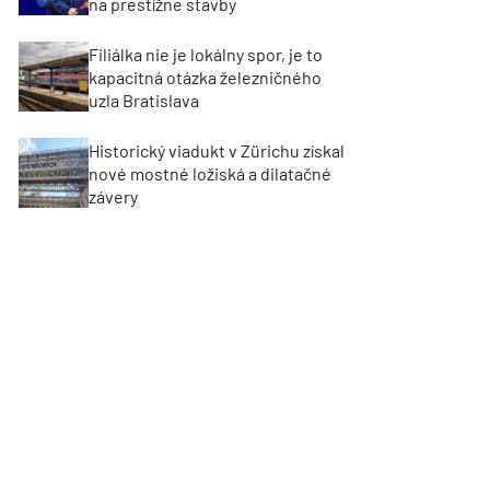
na prestížne stavby
Filiálka nie je lokálny spor, je to
kapacitná otázka železničného
uzla Bratislava
Historický viadukt v Zürichu získal
nové mostné ložiská a dilatačné
závery