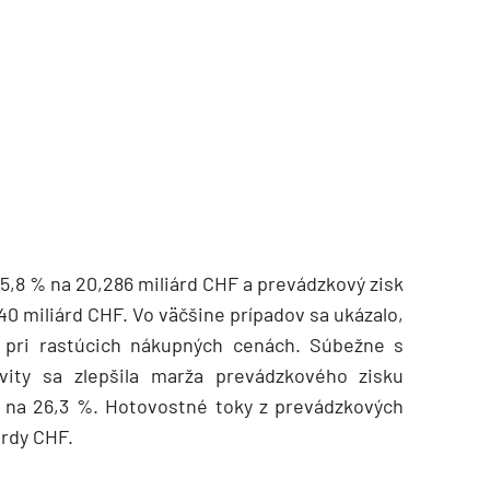
TZB HAUSTECHNIK 3/2026
15,8 % na 20,286 miliárd CHF a prevádzkový zisk
40 miliárd CHF. Vo väčšine prípadov sa ukázalo,
 pri rastúcich nákupných cenách. Súbežne s
vity sa zlepšila marža prevádzkového zisku
 na 26,3 %. Hotovostné toky z prevádzkových
ardy CHF.