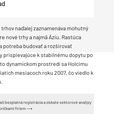
ad
Inžinierske siete
Solárne kolektor
Interiérový dizajn
Bonusy Klubu ASB
Urbanizmus
Manažérsky k
Stavebná technika
h trhov naďalej zaznamenáva mohutný
re nové trhy a najmä Áziu. Rastúca
a potreba budovať a rozširovať
ry prispievajúce k stabilnému dopytu po
mto dynamickom prostredí sa Holcimu
iatich mesiacoch roku 2007, čo viedlo k
.
ačí bezplatná registrácia a získate sektorové analýzy
ebríčkami firiem ⟶