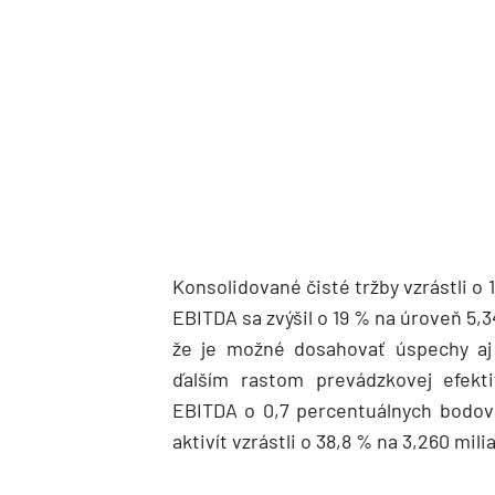
Konsolidované čisté tržby vzrástli o 
EBITDA sa zvýšil o 19 % na úroveň 5,3
že je možné dosahovať úspechy aj
ďalším rastom prevádzkovej efekti
EBITDA o 0,7 percentuálnych bodov
aktivít vzrástli o 38,8 % na 3,260 mili