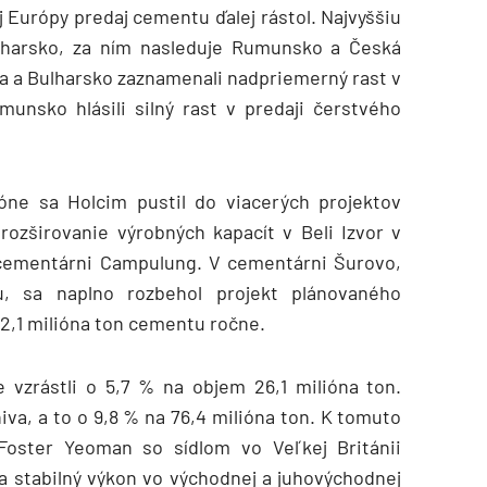
 Európy predaj cementu ďalej rástol. Najvyššiu
lharsko, za ním nasleduje Rumunsko a Česká
ka a Bulharsko zaznamenali nadpriemerný rast v
unsko hlásili silný rast v predaji čerstvého
óne sa Holcim pustil do viacerých projektov
rozširovanie výrobných kapacít v Beli Izvor v
 cementárni Campulung. V cementárni Šurovo,
, sa naplno rozbehol projekt plánovaného
 2,1 milióna ton cementu ročne.
vzrástli o 5,7 % na objem 26,1 milióna ton.
iva, a to o 9,8 % na 76,4 milióna ton. K tomuto
Foster Yeoman so sídlom vo Veľkej Británii
a stabilný výkon vo východnej a juhovýchodnej