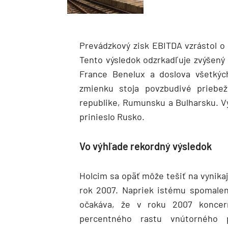
Prevádzkový zisk EBITDA vzrástol o 
Tento výsledok odzrkadľuje zvýšený
France Benelux a doslova všetkýc
zmienku stoja povzbudivé priebež
republike, Rumunsku a Bulharsku. V
prinieslo Rusko.
Vo výhľade rekordný výsledok
Holcim sa opäť môže tešiť na vynikaj
rok 2007. Napriek istému spomalen
očakáva, že v roku 2007 koncer
percentného rastu vnútorného p