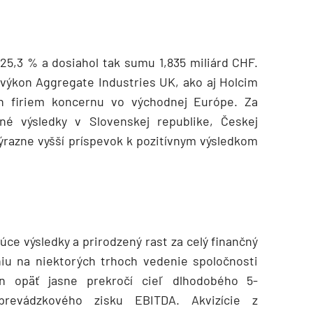
25,3 % a dosiahol tak sumu 1,835 miliárd CHF.
 výkon Aggregate Industries UK, ako aj Holcim
h firiem koncernu vo východnej Európe. Za
né výsledky v Slovenskej republike, Českej
ýrazne vyšší príspevok k pozitívnym výsledkom
úce výsledky a prirodzený rast za celý finančný
iu na niektorých trhoch vedenie spoločnosti
n opäť jasne prekročí cieľ dlhodobého 5-
revádzkového zisku EBITDA. Akvizície z