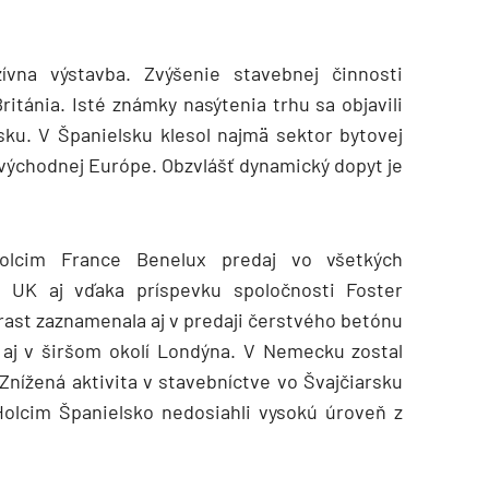
ívna výstavba. Zvýšenie stavebnej činnosti
itánia. Isté známky nasýtenia trhu sa objavili
sku. V Španielsku klesol najmä sektor bytovej
 východnej Európe. Obzvlášť dynamický dopyt je
olcim France Benelux predaj vo všetkých
 UK aj vďaka príspevku spoločnosti Foster
rast zaznamenala aj v predaji čerstvého betónu
h aj v širšom okolí Londýna. V Nemecku zostal
Znížená aktivita v stavebníctve vo Švajčiarsku
Holcim Španielsko nedosiahli vysokú úroveň z