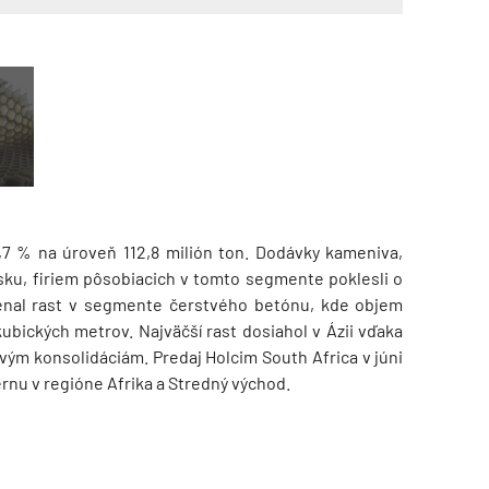
,7 % na úroveň 112,8 milión ton. Dodávky kameniva,
ku, firiem pôsobiacich v tomto segmente poklesli o
menal rast v segmente čerstvého betónu, kde objem
kubických metrov. Najväčší rast dosiahol v Ázii vďaka
m konsolidáciám. Predaj Holcim South Africa v júni
rnu v regióne Afrika a Stredný východ.