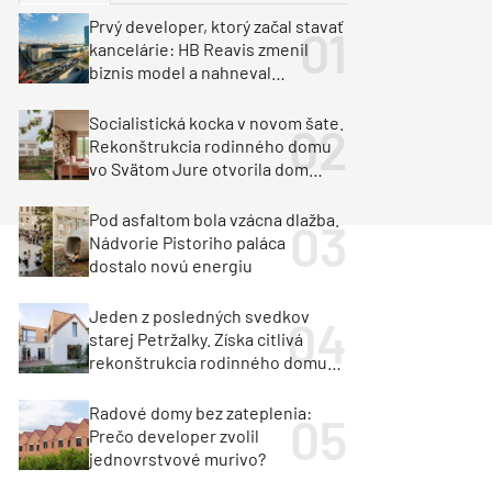
y
Klimatizácia a vetranie
Prvý developer, ktorý začal stavať
urz Milan Murcka
kancelárie: HB Reavis zmenil
biznis model a nahneval
investorov
Socialistická kocka v novom šate.
Rekonštrukcia rodinného domu
vo Svätom Jure otvorila dom
krajine aj svetlu
Pod asfaltom bola vzácna dlažba.
Nádvorie Pistoriho paláca
dostalo novú energiu
Jeden z posledných svedkov
starej Petržalky. Získa citlivá
rekonštrukcia rodinného domu
cenu za architektúru?
Radové domy bez zateplenia:
Prečo developer zvolil
jednovrstvové murivo?