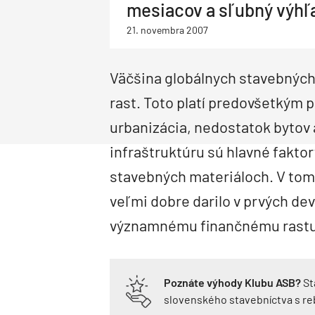
mesiacov a sľubný výhľ
Priemysel a logistika
Dopravné stavby
Priemyselné objekty
Deti a architektúra
21. novembra 2007
Správa budov
Facility management
Správa bytových domov
Rodinné domy
Obnova bytových domov
Väčšina globálnych stavebnýc
Drevostavby
Montované domy
Bungalovy
Nízkoenergetické domy
Pasívne domy
rast. Toto platí predovšetkým p
urbanizácia, nedostatok bytov 
infraštruktúru sú hlavné fakto
stavebných materiáloch. V to
veľmi dobre darilo v prvých dev
významnému finančnému rastu
Poznáte výhody Klubu ASB?
St
slovenského stavebníctva s r