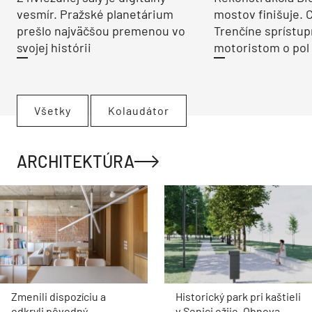
vesmír. Pražské planetárium
mostov finišuje. 
prešlo najväčšou premenou vo
Trenčíne sprístup
svojej histórii
motoristom o pol 
Všetky
Kolaudátor
ARCHITEKTÚRA
Zmenili dispozíciu a
Historický park pri kaštieli
odkryli pôvodný
v Senici ožije. Obnova