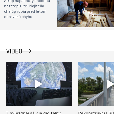
Strop napadnutý hnilobou
nezatepľujte! Majitelia
chalúp robia pred letom
obrovskú chybu
VIDEO
Z hviezdnej sály je digitálny
Rekonštrukcia Bi