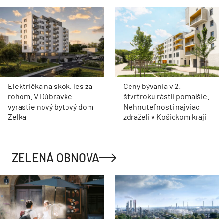
Električka na skok, les za
Ceny bývania v 2.
rohom. V Dúbravke
štvrťroku rástli pomalšie.
vyrastie nový bytový dom
Nehnuteľnosti najviac
Zelka
zdraželi v Košickom kraji
ZELENÁ OBNOVA