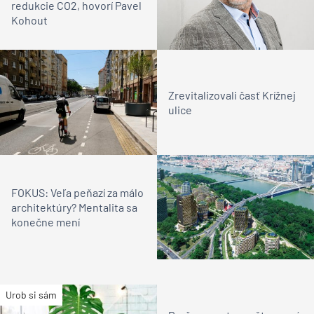
redukcie CO2, hovorí Pavel
Kohout
Zrevitalizovali časť Krížnej
ulice
FOKUS: Veľa peňazí za málo
architektúry? Mentalita sa
konečne mení
Urob si sám