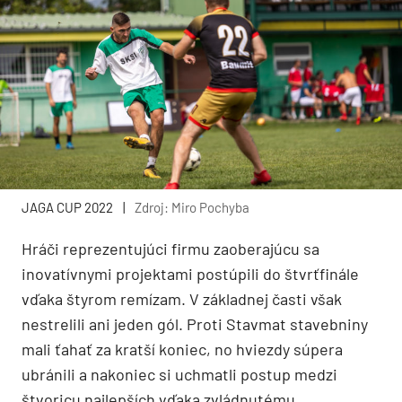
JAGA CUP 2022
|
Zdroj: Miro Pochyba
Hráči reprezentujúci firmu zaoberajúcu sa
inovatívnymi projektami postúpili do štvrťfinále
vďaka štyrom remízam. V základnej časti však
nestrelili ani jeden gól. Proti Stavmat stavebniny
mali ťahať za kratší koniec, no hviezdy súpera
ubránili a nakoniec si uchmatli postup medzi
štvoricu najlepších vďaka zvládnutému