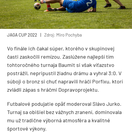
JAGA CUP 2022
|
Zdroj: Miro Pochyba
Vo finále ich čakal súper, ktorého v skupinovej
časti zaskočili remízou. Zaslúžene najlepší tím
tohtoročného turnaja Baumit si však víťazstvo
postrážil, nepripustil žiadnu drámu a vyhral 3:0. V
súboji o bronz si chuť napravili hráči Porfixu, ktorí
zvládli zápas s hráčmi Dopravoprojektu.
Futbalové podujatie opäť moderoval Slávo Jurko.
Turnaj sa obišiel bez vážnych zranení, dominovala
mu už tradične výborná atmosféra a kvalitné
športové výkony.