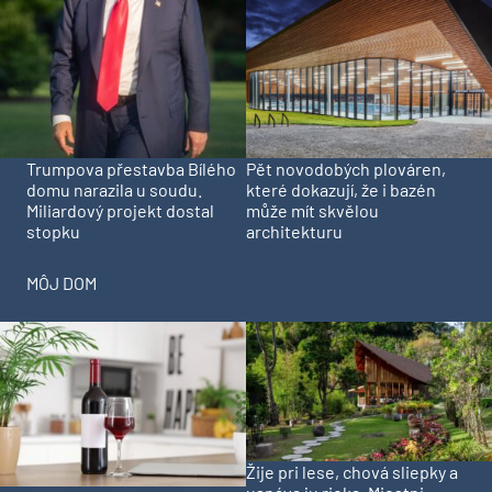
Trumpova přestavba Bílého
Pět novodobých plováren,
domu narazila u soudu.
které dokazují, že i bazén
Miliardový projekt dostal
může mít skvělou
stopku
architekturu
MÔJ DOM
Žije pri lese, chová sliepky a