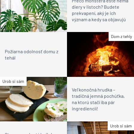
Prečo monstera ešte nemá
diery v listoch? Budete
prekvapení, aký je ich
význam a kedy sa objavujú
Dom z tehly
Požiarna odolnosť domu z
tehál
Urob si sám
Veľkonočná hrudka –
tradičná jemná pochúťka,
na ktorú stačí iba pár
ingrediencií!
Urob si sám