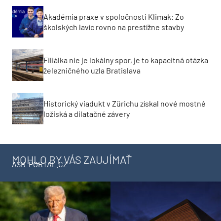
Akadémia praxe v spoločnosti Klimak: Zo
školských lavíc rovno na prestížne stavby
Filiálka nie je lokálny spor, je to kapacitná otázka
železničného uzla Bratislava
Historický viadukt v Zürichu získal nové mostné
ložiská a dilatačné závery
MOHLO BY VÁS ZAUJÍMAŤ
ASB-PORTAL.CZ