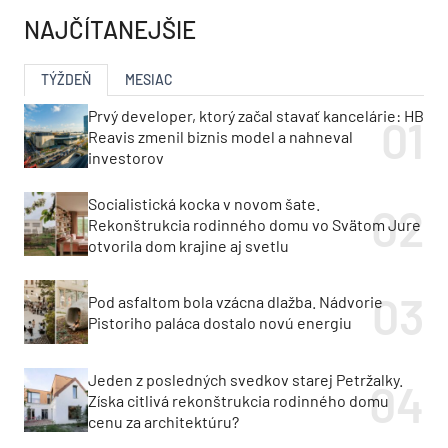
NAJČÍTANEJŠIE
TÝŽDEŇ
MESIAC
Prvý developer, ktorý začal stavať kancelárie: HB
Reavis zmenil biznis model a nahneval
investorov
Socialistická kocka v novom šate.
Rekonštrukcia rodinného domu vo Svätom Jure
otvorila dom krajine aj svetlu
Pod asfaltom bola vzácna dlažba. Nádvorie
Pistoriho paláca dostalo novú energiu
Jeden z posledných svedkov starej Petržalky.
Získa citlivá rekonštrukcia rodinného domu
cenu za architektúru?