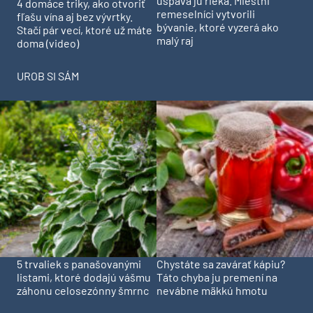
uspáva ju rieka. Miestni
4 domáce triky, ako otvoriť
remeselníci vytvorili
fľašu vína aj bez vývrtky.
bývanie, ktoré vyzerá ako
Stačí pár vecí, ktoré už máte
malý raj
doma (video)
UROB SI SÁM
5 trvaliek s panašovanými
Chystáte sa zavárať kápiu?
listami, ktoré dodajú vášmu
Táto chyba ju premení na
záhonu celosezónny šmrnc
nevábne mäkkú hmotu