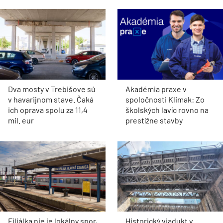
Dva mosty v Trebišove sú
Akadémia praxe v
v havarijnom stave. Čaká
spoločnosti Klimak: Zo
ich oprava spolu za 11,4
školských lavíc rovno na
mil. eur
prestížne stavby
Filiálka nie je lokálny spor,
Historický viadukt v