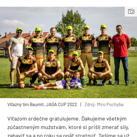
Víťazný tím Baumit, JAGA CUP 2022
|
Zdroj: Miro Pochyba
Víťazom srdečne gratulujeme. Ďakujeme všetkým
zúčastneným mužstvám, ktoré si prišli zmerať sily,
zabaviť sa a po roku sa opäť stretnúť. Tešíme sa už