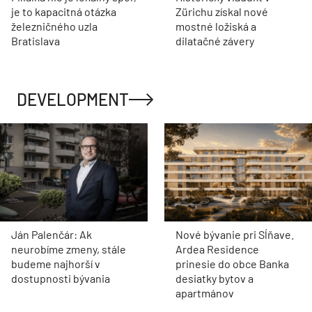
je to kapacitná otázka
Zürichu získal nové
železničného uzla
mostné ložiská a
Bratislava
dilatačné závery
DEVELOPMENT
Ján Palenčár: Ak
Nové bývanie pri Sĺňave.
neurobíme zmeny, stále
Ardea Residence
budeme najhorší v
prinesie do obce Banka
dostupnosti bývania
desiatky bytov a
apartmánov