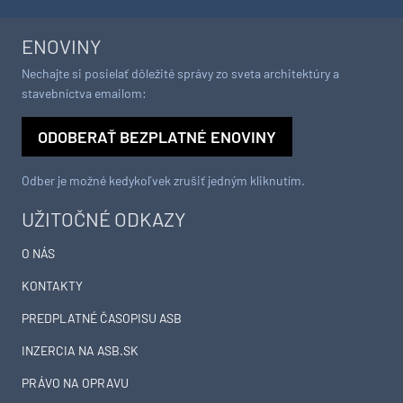
ENOVINY
Nechajte si posielať dôležité správy zo sveta architektúry a
stavebníctva emailom:
ODOBERAŤ BEZPLATNÉ ENOVINY
Odber je možné kedykoľvek zrušiť jedným kliknutím.
UŽITOČNÉ ODKAZY
O NÁS
KONTAKTY
PREDPLATNÉ ČASOPISU ASB
INZERCIA NA ASB.SK
PRÁVO NA OPRAVU