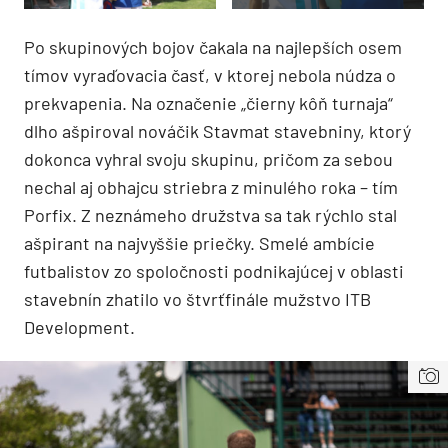
Po skupinových bojov čakala na najlepších osem
tímov vyraďovacia časť, v ktorej nebola núdza o
prekvapenia. Na označenie „čierny kôň turnaja“
dlho ašpiroval nováčik Stavmat stavebniny, ktorý
dokonca vyhral svoju skupinu, pričom za sebou
nechal aj obhajcu striebra z minulého roka – tím
Porfix. Z neznámeho družstva sa tak rýchlo stal
ašpirant na najvyššie priečky. Smelé ambície
futbalistov zo spoločnosti podnikajúcej v oblasti
stavebnín zhatilo vo štvrťfinále mužstvo ITB
Development.