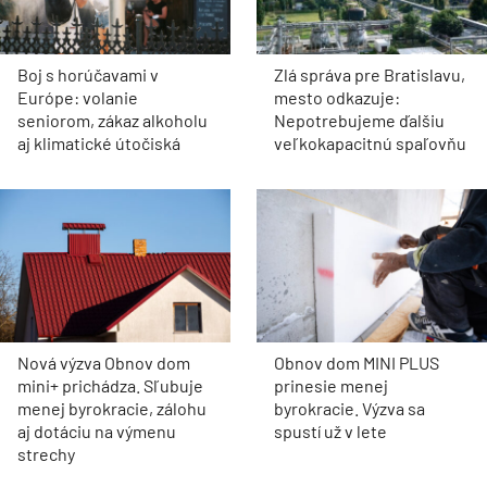
Boj s horúčavami v
Zlá správa pre Bratislavu,
Európe: volanie
mesto odkazuje:
seniorom, zákaz alkoholu
Nepotrebujeme ďalšiu
aj klimatické útočiská
veľkokapacitnú spaľovňu
Nová výzva Obnov dom
Obnov dom MINI PLUS
mini+ prichádza. Sľubuje
prinesie menej
menej byrokracie, zálohu
byrokracie. Výzva sa
aj dotáciu na výmenu
spustí už v lete
strechy