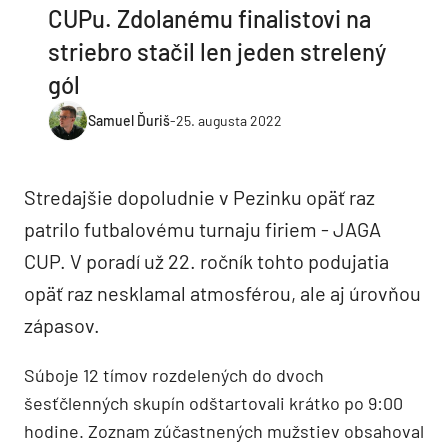
CUPu. Zdolanému finalistovi na
striebro stačil len jeden strelený
gól
Samuel Ďuriš
-
25. augusta 2022
Stredajšie dopoludnie v Pezinku opäť raz
patrilo futbalovému turnaju firiem - JAGA
CUP. V poradí už 22. ročník tohto podujatia
opäť raz nesklamal atmosférou, ale aj úrovňou
zápasov.
Súboje 12 tímov rozdelených do dvoch
šesťčlenných skupín odštartovali krátko po 9:00
hodine. Zoznam zúčastnených mužstiev obsahoval