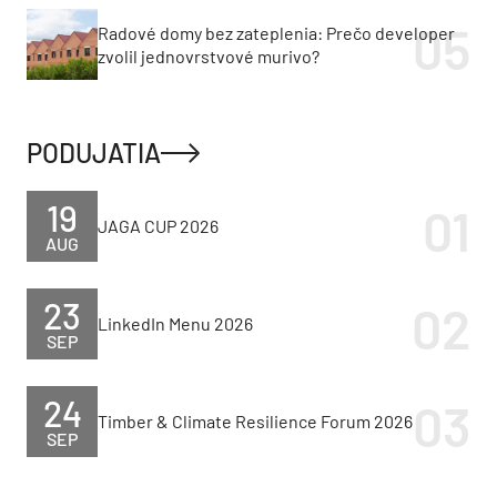
Radové domy bez zateplenia: Prečo developer
zvolil jednovrstvové murivo?
PODUJATIA
19
JAGA CUP 2026
AUG
23
LinkedIn Menu 2026
SEP
24
Timber & Climate Resilience Forum 2026
SEP