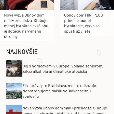
Nová výzva Obnov dom
Obnov dom MINI PLUS
mini+ prichádza. Sľubuje
prinesie menej
menej byrokracie, zálohu
byrokracie. Výzva sa
aj dotáciu na výmenu
spustí už v lete
strechy
NAJNOVŠIE
Boj s horúčavami v Európe: volanie seniorom,
zákaz alkoholu aj klimatické útočiská
Zlá správa pre Bratislavu, mesto odkazuje:
Nepotrebujeme ďalšiu veľkokapacitnú
spaľovňu
Nová výzva Obnov dom mini+ prichádza. Sľubuje
menej byrokracie, zálohu aj dotáciu na výmenu