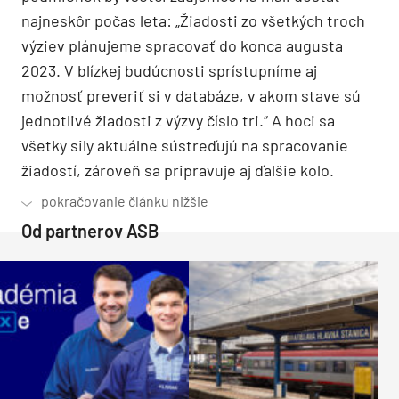
najneskôr počas leta: „Žiadosti zo všetkých troch
výziev plánujeme spracovať do konca augusta
2023. V blízkej budúcnosti sprístupníme aj
možnosť preveriť si v databáze, v akom stave sú
jednotlivé žiadosti z výzvy číslo tri.“ A hoci sa
všetky sily aktuálne sústreďujú na spracovanie
žiadostí, zároveň sa pripravuje aj ďalšie kolo.
Od partnerov ASB