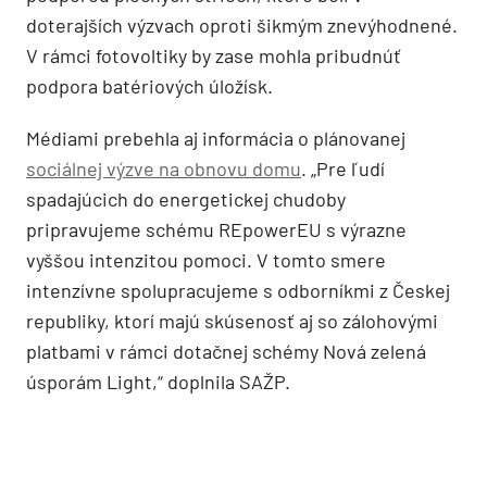
doterajších výzvach oproti šikmým znevýhodnené.
V rámci fotovoltiky by zase mohla pribudnúť
podpora batériových úložísk.
Médiami prebehla aj informácia o plánovanej
sociálnej výzve na obnovu domu
. „Pre ľudí
spadajúcich do energetickej chudoby
pripravujeme schému REpowerEU s výrazne
vyššou intenzitou pomoci. V tomto smere
intenzívne spolupracujeme s odborníkmi z Českej
republiky, ktorí majú skúsenosť aj so zálohovými
platbami v rámci dotačnej schémy Nová zelená
úsporám Light,“ doplnila SAŽP.