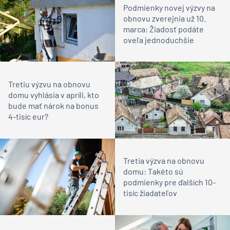
Podmienky novej výzvy na
obnovu zverejnia už 10.
marca: Žiadosť podáte
oveľa jednoduchšie
Tretiu výzvu na obnovu
domu vyhlásia v apríli, kto
bude mať nárok na bonus
4-tisíc eur?
Tretia výzva na obnovu
domu: Takéto sú
podmienky pre ďalších 10-
tisíc žiadateľov