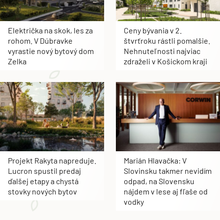
Električka na skok, les za
Ceny bývania v 2.
rohom. V Dúbravke
štvrťroku rástli pomalšie.
vyrastie nový bytový dom
Nehnuteľnosti najviac
Zelka
zdraželi v Košickom kraji
Projekt Rakyta napreduje.
Marián Hlavačka: V
Lucron spustil predaj
Slovinsku takmer nevidím
ďalšej etapy a chystá
odpad, na Slovensku
stovky nových bytov
nájdem v lese aj fľaše od
vodky