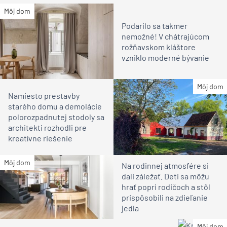
Môj dom
Podarilo sa takmer
nemožné! V chátrajúcom
rožňavskom kláštore
vzniklo moderné bývanie
Môj dom
Namiesto prestavby
starého domu a demolácie
polorozpadnutej stodoly sa
architekti rozhodli pre
kreatívne riešenie
Môj dom
Na rodinnej atmosfére si
dali záležať. Deti sa môžu
hrať popri rodičoch a stôl
prispôsobili na zdieľanie
jedla
Môj dom