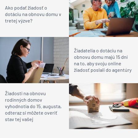
Ako podať žiadosť o
dotáciu na obnovu domu v
tretej výzve?
Žiadatelia o dotáciu na
obnovu domu majú 15 dní
na to, aby svoju online
žiadosť poslali do agentúry
Žiadosti na obnovu
rodinných domov
vyhodnotia do 15. augusta,
odteraz si môžete overiť
stav tej vašej