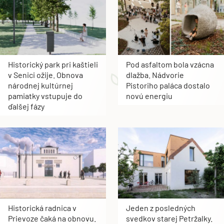
Historický park pri kaštieli
Pod asfaltom bola vzácna
v Senici ožije. Obnova
dlažba. Nádvorie
národnej kultúrnej
Pistoriho paláca dostalo
pamiatky vstupuje do
novú energiu
ďalšej fázy
Historická radnica v
Jeden z posledných
Prievoze čaká na obnovu.
svedkov starej Petržalky.