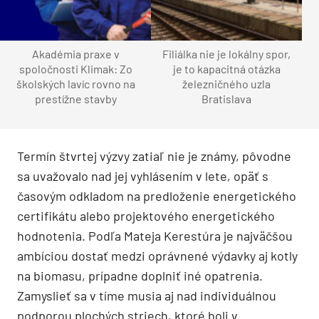
Akadémia praxe v
Filiálka nie je lokálny spor,
spoločnosti Klimak: Zo
je to kapacitná otázka
školských lavíc rovno na
železničného uzla
prestížne stavby
Bratislava
Termín štvrtej výzvy zatiaľ nie je známy, pôvodne
sa uvažovalo nad jej vyhlásením v lete, opäť s
časovým odkladom na predloženie energetického
certifikátu alebo projektového energetického
hodnotenia. Podľa Mateja Kerestúra je najväčšou
ambíciou dostať medzi oprávnené výdavky aj kotly
na biomasu, prípadne doplniť iné opatrenia.
Zamyslieť sa v tíme musia aj nad individuálnou
podporou plochých striech, ktoré boli v