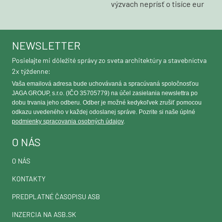
výzvach neprísť o tisíce eur
NEWSLETTER
Posielajte mi dôležité správy zo sveta architektúry a stavebníctva
2x týždenne:
Vaša emailová adresa bude uchovávaná a spracúvaná spoločnosťou
JAGA GROUP, s.r.o. (IČO 35705779) na účel zasielania newslettra po
dobu trvania jeho odberu. Odber je možné kedykoľvek zrušiť pomocou
odkazu uvedeného v každej odoslanej správe. Pozrite si naše úplné
podmienky spracovania osobných údajov
.
O NÁS
O NÁS
KONTAKTY
PREDPLATNÉ ČASOPISU ASB
INZERCIA NA ASB.SK