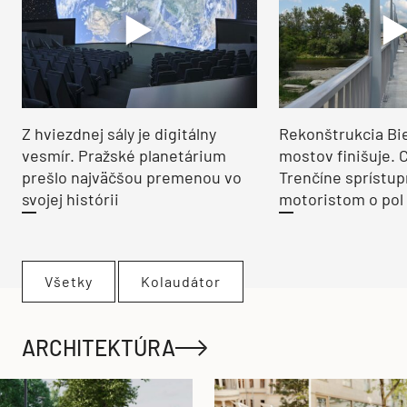
Z hviezdnej sály je digitálny
Rekonštrukcia Bi
vesmír. Pražské planetárium
mostov finišuje. 
prešlo najväčšou premenou vo
Trenčíne sprístup
svojej histórii
motoristom o pol 
Všetky
Kolaudátor
ARCHITEKTÚRA