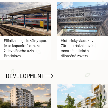
Filiálka nie je lokálny spor,
Historický viadukt v
je to kapacitná otázka
Zürichu získal nové
železničného uzla
mostné ložiská a
Bratislava
dilatačné závery
DEVELOPMENT