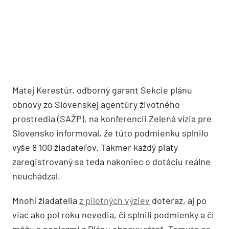
Matej Kerestúr, odborný garant Sekcie plánu
obnovy zo Slovenskej agentúry životného
prostredia (SAŽP), na konferencii Zelená vízia pre
Slovensko informoval, že túto podmienku splnilo
vyše 8 100 žiadateľov. Takmer každý piaty
zaregistrovaný sa teda nakoniec o dotáciu reálne
neuchádzal.
Mnohí žiadatelia
z pilotných výziev
doteraz, aj po
viac ako pol roku nevedia, či splnili podmienky a či
môžu s peniazmi z Plánu obnovy rátať. Tomuto sa