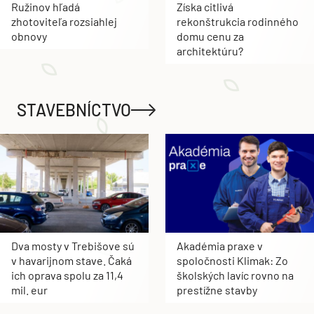
Ružinov hľadá
Získa citlivá
zhotoviteľa rozsiahlej
rekonštrukcia rodinného
obnovy
domu cenu za
architektúru?
STAVEBNÍCTVO
Dva mosty v Trebišove sú
Akadémia praxe v
v havarijnom stave. Čaká
spoločnosti Klimak: Zo
ich oprava spolu za 11,4
školských lavíc rovno na
mil. eur
prestížne stavby