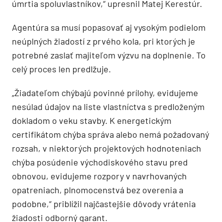
úmrtia spoluvlastníkov,“ upresnil Matej Kerestúr.
Agentúra sa musí popasovať aj vysokým podielom
neúplných žiadostí z prvého kola, pri ktorých je
potrebné zaslať majiteľom výzvu na doplnenie. To
celý proces len predlžuje.
„Žiadateľom chýbajú povinné prílohy, evidujeme
nesúlad údajov na liste vlastníctva s predloženým
dokladom o veku stavby. K energetickým
certifikátom chýba správa alebo nemá požadovaný
rozsah, v niektorých projektových hodnoteniach
chýba posúdenie východiskového stavu pred
obnovou, evidujeme rozpory v navrhovaných
opatreniach, plnomocenstvá bez overenia a
podobne,“ priblížil najčastejšie dôvody vrátenia
žiadosti odborný garant.