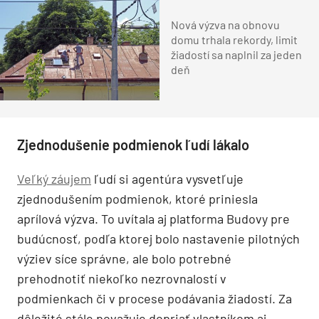
Nová výzva na obnovu
domu trhala rekordy, limit
žiadostí sa naplnil za jeden
deň
Zjednodušenie podmienok ľudí lákalo
Veľký záujem
ľudí si agentúra vysvetľuje
zjednodušením podmienok, ktoré priniesla
aprílová výzva. To uvítala aj platforma Budovy pre
budúcnosť, podľa ktorej bolo nastavenie pilotných
výziev síce správne, ale bolo potrebné
prehodnotiť niekoľko nezrovnalostí v
podmienkach či v procese podávania žiadostí. Za
dôležité stále považuje dopriať vlastníkom aj