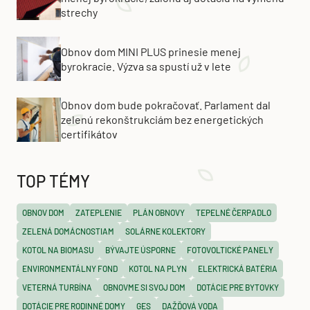
strechy
Obnov dom MINI PLUS prinesie menej
byrokracie. Výzva sa spustí už v lete
Obnov dom bude pokračovať. Parlament dal
zelenú rekonštrukciám bez energetických
certifikátov
TOP TÉMY
OBNOV DOM
ZATEPLENIE
PLÁN OBNOVY
TEPELNÉ ČERPADLO
ZELENÁ DOMÁCNOSTIAM
SOLÁRNE KOLEKTORY
KOTOL NA BIOMASU
BÝVAJTE ÚSPORNE
FOTOVOLTICKÉ PANELY
ENVIRONMENTÁLNY FOND
KOTOL NA PLYN
ELEKTRICKÁ BATÉRIA
VETERNÁ TURBÍNA
OBNOVME SI SVOJ DOM
DOTÁCIE PRE BYTOVKY
DOTÁCIE PRE RODINNÉ DOMY
GES
DAŽĎOVÁ VODA