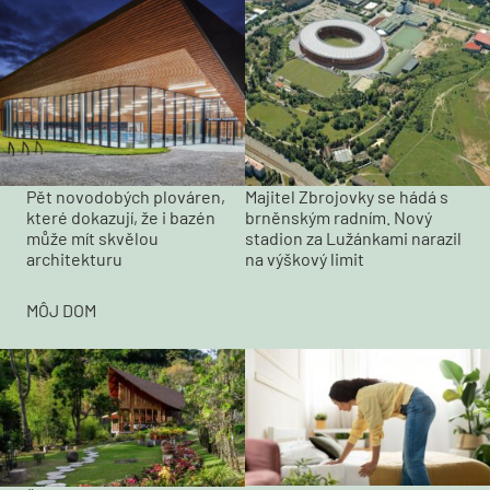
Pět novodobých plováren,
Majitel Zbrojovky se hádá s
které dokazují, že i bazén
brněnským radním. Nový
může mít skvělou
stadion za Lužánkami narazil
architekturu
na výškový limit
MÔJ DOM