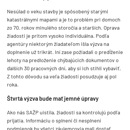
Nesúlad o veku stavby je spôsobený starými
katastrálnymi mapami a je to problém pri domoch
zo 70. rokov minulého storočia a starších. Oprava
žiadosti je pritom vysoko individuálna. Podľa
agentúry niektorým žiadateľom išla výzva na
doplnenie už trikrát. Iní zase požiadali o predĺženie
lehoty na predloženie chýbajúcich dokumentov o
ďalších 30 pracovných dní, aby si ich stihli vybaviť.
Z tohto dôvodu sa veľa žiadostí posudzuje aj pol
roka.
Štvrtá výzva bude mať jemné úpravy
Ako nás SAŽP uistila, žiadosti sa kontrolujú podľa
prijatia. Informáciu o splnení či nesplnení
podmienok by všetci záujemcovia mali dostať