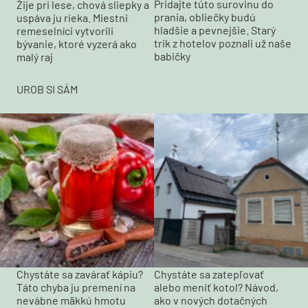
Pridajte túto surovinu do
Žije pri lese, chová sliepky a
prania, obliečky budú
uspáva ju rieka. Miestni
hladšie a pevnejšie. Starý
remeselníci vytvorili
trik z hotelov poznali už naše
bývanie, ktoré vyzerá ako
babičky
malý raj
UROB SI SÁM
Chystáte sa zavárať kápiu?
Chystáte sa zatepľovať
Táto chyba ju premení na
alebo meniť kotol? Návod,
nevábne mäkkú hmotu
ako v nových dotačných