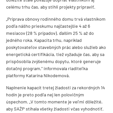
celému trhu čas, aby stihli projekty pripraviť.
„Príprava obnovy rodinného domu trvá vlastníkom
podľa nášho prieskumu najčastejšie 4 až 6
mesiacov (28 % prípadov), ďalším 25 % až do
jedného roka. Kapacita trhu, napríklad
poskytovateľov stavebných prác alebo služieb ako
energetická certifikácia, tiež vyžaduje čas, aby sa
prispôsobila zvýšenému dopytu, ktoré generuje
dotačný program,“ informovala riaditeľka
platformy Katarína Nikodemová.
Naplnenie kapacít tretej žiadosti za rekordných 14
hodín je preto podľa nej len polovičným
úspechom. „V tomto momente je veľmi dôležité,
aby SAŽP stíhala všetky žiadosti včas vyhodnotiť.