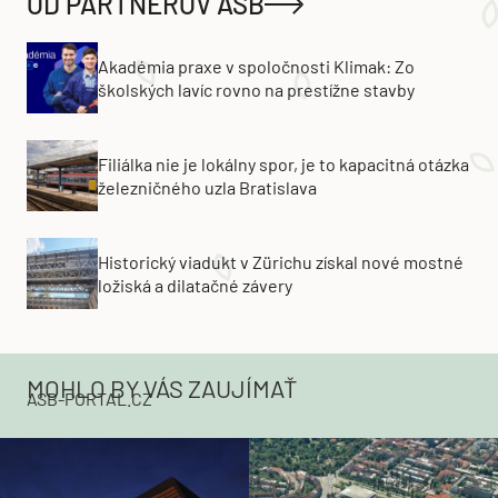
OD PARTNEROV ASB
Akadémia praxe v spoločnosti Klimak: Zo
školských lavíc rovno na prestížne stavby
Filiálka nie je lokálny spor, je to kapacitná otázka
železničného uzla Bratislava
Historický viadukt v Zürichu získal nové mostné
ložiská a dilatačné závery
MOHLO BY VÁS ZAUJÍMAŤ
ASB-PORTAL.CZ