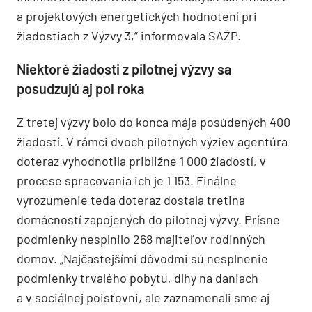
a projektových energetických hodnotení pri
žiadostiach z Výzvy 3,“ informovala SAŽP.
Niektoré žiadosti z pilotnej výzvy sa
posudzujú aj pol roka
Z tretej výzvy bolo do konca mája posúdených 400
žiadostí. V rámci dvoch pilotných výziev agentúra
doteraz vyhodnotila približne 1 000 žiadostí, v
procese spracovania ich je 1 153. Finálne
vyrozumenie teda doteraz dostala tretina
domácností zapojených do pilotnej výzvy. Prísne
podmienky nesplnilo 268 majiteľov rodinných
domov. „Najčastejšími dôvodmi sú nesplnenie
podmienky trvalého pobytu, dlhy na daniach
a v sociálnej poisťovni, ale zaznamenali sme aj