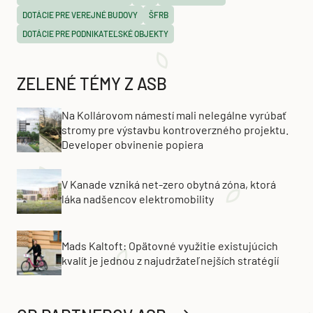
DOTÁCIE PRE VEREJNÉ BUDOVY
ŠFRB
DOTÁCIE PRE PODNIKATEĽSKÉ OBJEKTY
ZELENÉ TÉMY Z ASB
Na Kollárovom námestí mali nelegálne vyrúbať
stromy pre výstavbu kontroverzného projektu.
Developer obvinenie popiera
V Kanade vzniká net-zero obytná zóna, ktorá
láka nadšencov elektromobility
Mads Kaltoft: Opätovné využitie existujúcich
kvalít je jednou z najudržateľnejších stratégií