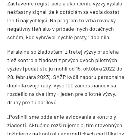
Zastavenie registrácie a ukončenie výzvy vyslalo
nešťastný signál, že k dotáciám sa vedia dostať
len tí najrýchlejší. Na program to vrhá rovnaký
negatívny tieň ako v prípade iných dotačných
schém, kde vyhrávali rýchle prsty,“ doplnila.
Paralelne so žiadosťami z tretej výzvy prebieha
tiež kontrola žiadostí z prvých dvoch pilotných
výziev (podať ste ju mohli od 15. októbra 2022 do
28. februára 2023). SAŽP kvôli náporu personálne
doplnila svoje rady. Vyše 100 zamestnancov sa
rozdelilo na dva tímy – jeden pre pilotné výzvy,
druhý pre tú aprílovú.
„Posilnili sme oddelenie evidovania a kontroly
žiadostí. Aktuálne rozširujeme aj tím stavebných
inžinierov na kontrolu energetických certifikátov