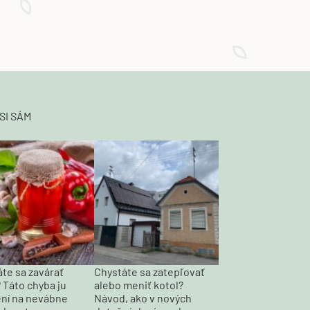
SI SÁM
te sa zavárať
Chystáte sa zatepľovať
 Táto chyba ju
alebo meniť kotol?
ní na nevábne
Návod, ako v nových