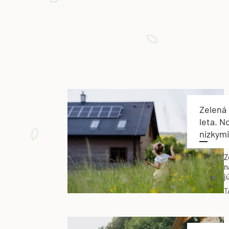
Zelená
leta. N
nízkym
Z
n
j
t
T
e