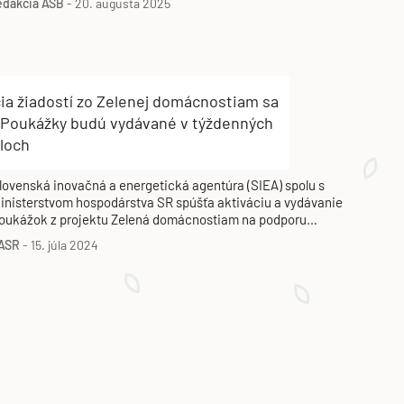
edakcia ASB
-
20. augusta 2025
ajú byť ukončené v najbližších mesiacoch. Aktuálne sú
šetky prostriedky rezervované.
ia žiadostí zo Zelenej domácnostiam sa
. Poukážky budú vydávané v týždenných
aloch
lovenská inovačná a energetická agentúra (SIEA) spolu s
inisterstvom hospodárstva SR spúšťa aktiváciu a vydávanie
oukážok z projektu Zelená domácnostiam na podporu
nštalácie zariadení na využívanie obnoviteľných zdrojov
ASR
-
15. júla 2024
nergie.