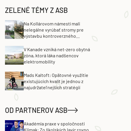
ZELENÉ TÉMY Z ASB
Na Kollárovom námestí mali
nelegálne vyrúbať stromy pre
výstavbu kontroverzného
projektu. Developer obvinenie
popiera
V Kanade vzniká net-zero obytná
zóna, ktorá láka nadšencov
elektromobility
Mads Kaltoft: Opätovné využitie
existujúcich kvalít je jednou z
najudržateľnejších stratégií
OD PARTNEROV ASB
Akadémia praxe v spoločnosti
Klimak: Zo školských lavíc rovno