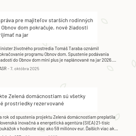
práva pre majiteľov starších rodinných
 Obnov dom pokračuje, nové žiadosti
ijímať na jar
inister životného prostredia Tomáš Taraba oznámil
okračovanie programu Obnov dom. Spustenie podávania
iadostí do Obnov dom mini plus je naplánované na jar 2026.
ajohrozenejším domácnostiam pôjde 186 miliónov eur. Pomoc
ASR
-
7. októbra 2025
á byť adresná, rýchla a bez nutnosti dokladovať energetické
ertifikáty.
ekte Zelená domácnostiam sú všetky
né prostriedky rezervované
a rok od spustenia projektu Zelená domácnostiam preplatila
lovenská inovačná a energetická agentúra (SIEA) 21-tisíc
oukážok v hodnote viac ako 59 miliónov eur. Ďalších viac ako
6 miliónov eur je momentálne viazaných na inštalácie, ktoré