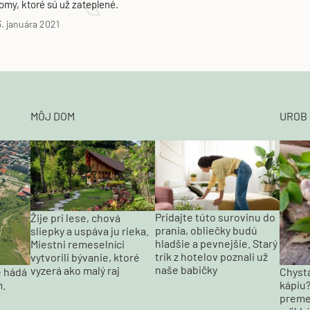
omy, ktoré sú už zateplené.
3. januára 2021
MÔJ DOM
UROB 
Pridajte túto surovinu do
Žije pri lese, chová
prania, obliečky budú
sliepky a uspáva ju rieka.
hladšie a pevnejšie. Starý
Miestni remeselníci
trik z hotelov poznali už
vytvorili bývanie, ktoré
naše babičky
vyzerá ako malý raj
e hádá
Chystá
m.
kápiu?
preme