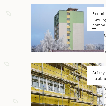
Podmie
novink
domov
S
a
d
r
Štátny 
na obn
Š
p
v
1