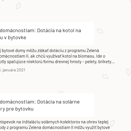
 domácnostiam: Dotácia na kotol na
u v bytovke
j bytové domy môžu získať dotáciu z programu Zelená
omácnostiam II, ak chcú využívať kotol na biomasu. Ide o
otly spaľujúce niektorú formu drevnej hmoty - pelety, brikety,
tiepku; a tiež kotly splyňujúce drevo (tzv. drevosplyňujúce
3. januára 2021
otly).
 domácnostiam: Dotácia na solárne
ry pre bytovku
ríspevok na inštaláciu solárnych kolektorov na ohrev teplej
ody z programu Zelená domácnostiam II môžu využiť bytové