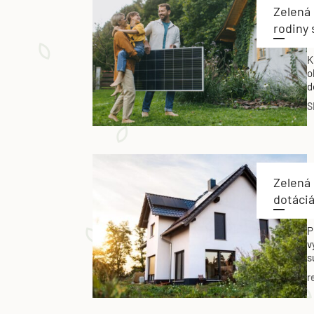
Zelená
rodiny
K
o
d
d
S
Zelená
dotáci
P
v
s
v
r