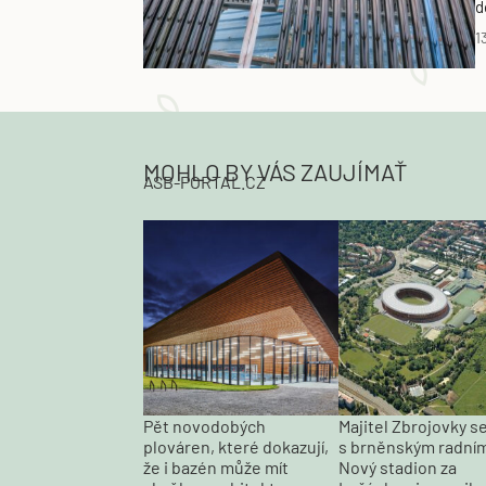
d
1
MOHLO BY VÁS ZAUJÍMAŤ
ASB-PORTAL.CZ
Pět novodobých
Majitel Zbrojovky s
plováren, které dokazují,
s brněnským radní
že i bazén může mít
Nový stadion za