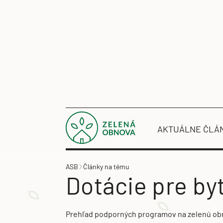
AKTUÁLNE ČLÁ
ASB
Články na tému
Dotácie pre b
Prehľad podporných programov na zelenú ob