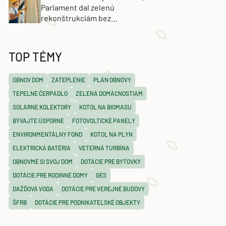
Parlament dal zelenú
rekonštrukciám bez
energetických certifikátov
TOP TÉMY
OBNOV DOM
ZATEPLENIE
PLÁN OBNOVY
TEPELNÉ ČERPADLO
ZELENÁ DOMÁCNOSTIAM
SOLÁRNE KOLEKTORY
KOTOL NA BIOMASU
BÝVAJTE ÚSPORNE
FOTOVOLTICKÉ PANELY
ENVIRONMENTÁLNY FOND
KOTOL NA PLYN
ELEKTRICKÁ BATÉRIA
VETERNÁ TURBÍNA
OBNOVME SI SVOJ DOM
DOTÁCIE PRE BYTOVKY
DOTÁCIE PRE RODINNÉ DOMY
GES
DAŽĎOVÁ VODA
DOTÁCIE PRE VEREJNÉ BUDOVY
ŠFRB
DOTÁCIE PRE PODNIKATEĽSKÉ OBJEKTY