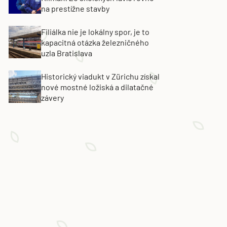
na prestížne stavby
Filiálka nie je lokálny spor, je to
kapacitná otázka železničného
uzla Bratislava
Historický viadukt v Zürichu získal
nové mostné ložiská a dilatačné
závery