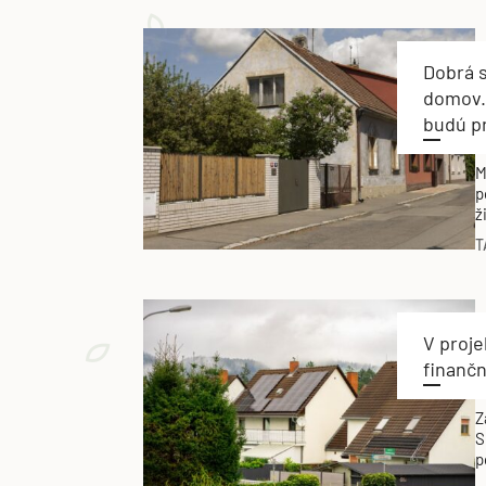
Dobrá s
domov.
budú pr
M
p
ž
N
T
m
c
V proj
finanč
Z
S
p
4