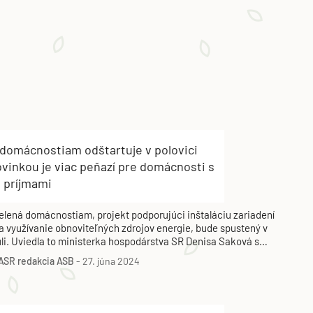
 domácnostiam odštartuje v polovici
ovinkou je viac peňazí pre domácnosti s
i príjmami
elená domácnostiam, projekt podporujúci inštaláciu zariadení
a využívanie obnoviteľných zdrojov energie, bude spustený v
úli. Uviedla to ministerka hospodárstva SR Denisa Saková s
ým, že celková alokácia výzvy bude podľa nej asi 150 miliónov
ASR
redakcia ASB
-
27. júna 2024
ur.