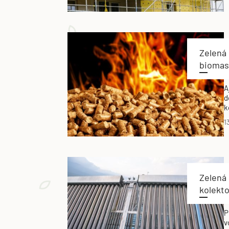
Zelená
biomas
A
d
k
š
1
k
Zelená
kolekto
P
v