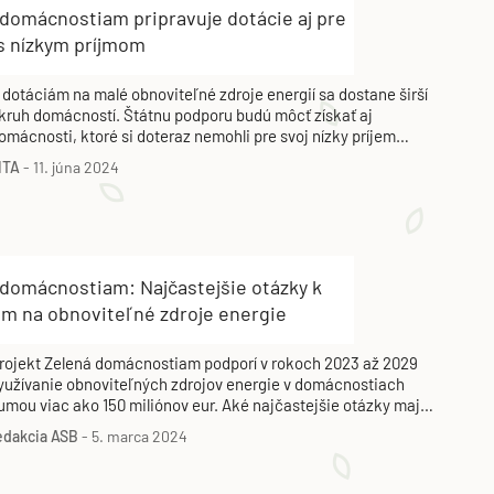
 domácnostiam pripravuje dotácie aj pre
 s nízkym príjmom
 dotáciám na malé obnoviteľné zdroje energií sa dostane širší
kruh domácností. Štátnu podporu budú môcť získať aj
omácnosti, ktoré si doteraz nemohli pre svoj nízky príjem
ovoliť kúpiť fotovoltické panely či slnečné kolektory.
ITA
-
11. júna 2024
 domácnostiam: Najčastejšie otázky k
ám na obnoviteľné zdroje energie
rojekt Zelená domácnostiam podporí v rokoch 2023 až 2029
yužívanie obnoviteľných zdrojov energie v domácnostiach
umou viac ako 150 miliónov eur. Aké najčastejšie otázky majú
lastníci rodinných a bytových domov?
edakcia ASB
-
5. marca 2024