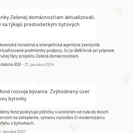
nky Zelenej domácnostiam aktualizovali,
y sa týkajú predovšetkým bytových
lovenská inovačná a energetická agentúra zverejnila
ktualizované podmienky podpory, čo je ďalší krok pri príprave
ruhej fázy projektu Zelená domácnostiam.
edakcia ASB
-
31. januára 2024
fond rozvoja bývania: Zvýhodnený úver
ovu bytovky
tátny fond poskytuje pôžičky s úročením od nula do dvoch
ercent na zateplenie, výmenu rozvodov či modernizáciu
ýťahu v bytovkách.
3. januára 2021