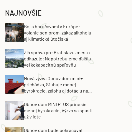
NAJNOVŠIE
Boj s horúčavami v Európe:
volanie seniorom, zákaz alkoholu
aj klimatické útočiská
Zlá správa pre Bratislavu, mesto
odkazuje: Nepotrebujeme ďalšiu
veľkokapacitnú spaľovňu
Nová výzva Obnov dom mini+
prichádza. Sľubuje menej
byrokracie, zálohu aj dotáciu na
výmenu strechy
Obnov dom MINI PLUS prinesie
menej byrokracie. Výzva sa spustí
už v lete
Obnov dom bude pokračovať.