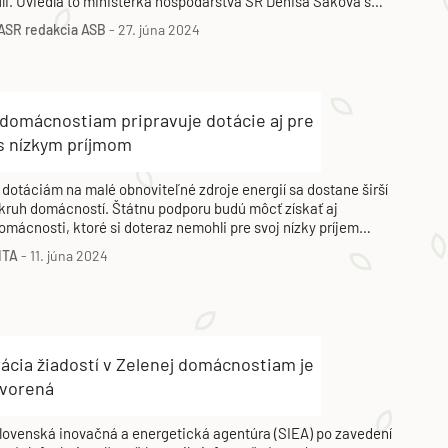
úli. Uviedla to ministerka hospodárstva SR Denisa Saková s
ým, že celková alokácia výzvy bude podľa nej asi 150 miliónov
ASR
redakcia ASB
-
27. júna 2024
ur.
 domácnostiam pripravuje dotácie aj pre
 s nízkym príjmom
 dotáciám na malé obnoviteľné zdroje energií sa dostane širší
kruh domácností. Štátnu podporu budú môcť získať aj
omácnosti, ktoré si doteraz nemohli pre svoj nízky príjem
ovoliť kúpiť fotovoltické panely či slnečné kolektory.
ITA
-
11. júna 2024
ácia žiadostí v Zelenej domácnostiam je
tvorená
lovenská inovačná a energetická agentúra (SIEA) po zavedení