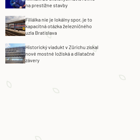
na prestížne stavby
Filiálka nie je lokálny spor, je to
kapacitná otázka železničného
uzla Bratislava
Historický viadukt v Zürichu získal
nové mostné ložiská a dilatačné
závery