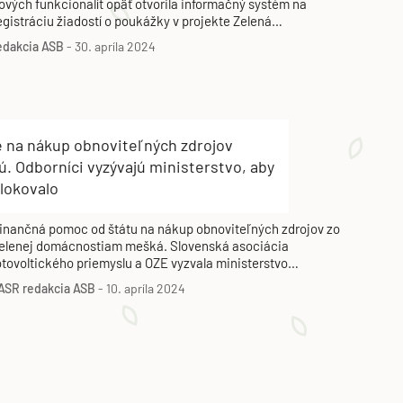
ových funkcionalít opäť otvorila informačný systém na
egistráciu žiadostí o poukážky v projekte Zelená
omácnostiam.
edakcia ASB
-
30. apríla 2024
e na nákup obnoviteľných zdrojov
. Odborníci vyzývajú ministerstvo, aby
lokovalo
inančná pomoc od štátu na nákup obnoviteľných zdrojov zo
elenej domácnostiam mešká. Slovenská asociácia
otovoltického priemyslu a OZE vyzvala ministerstvo
ospodárstva, aby neblokovalo spustenie vydávania poukážok
ASR
redakcia ASB
-
10. apríla 2024
 tomto programe.