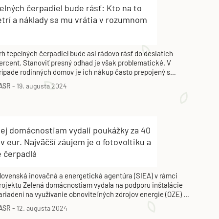
elných čerpadiel bude rásť: Kto na to
trí a náklady sa mu vrátia v rozumnom
rh tepelných čerpadiel bude asi rádovo rásť do desiatich
ercent. Stanoviť presný odhad je však problematické. V
rípade rodinných domov je ich nákup často prepojený s
otáciami.
ASR
-
19. augusta 2024
nej domácnostiam vydali poukážky za 40
v eur. Najväčší záujem je o fotovoltiku a
é čerpadlá
lovenská inovačná a energetická agentúra (SIEA) v rámci
rojektu Zelená domácnostiam vydala na podporu inštalácie
ariadení na využívanie obnoviteľných zdrojov energie (OZE) už
iac ako 14 200 poukážok v celkovej hodnote viac ako 40
ASR
-
12. augusta 2024
iliónov eur.