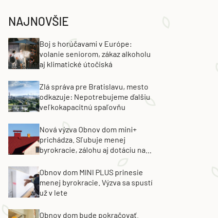
NAJNOVŠIE
Boj s horúčavami v Európe:
volanie seniorom, zákaz alkoholu
aj klimatické útočiská
Zlá správa pre Bratislavu, mesto
odkazuje: Nepotrebujeme ďalšiu
veľkokapacitnú spaľovňu
Nová výzva Obnov dom mini+
prichádza. Sľubuje menej
byrokracie, zálohu aj dotáciu na
výmenu strechy
Obnov dom MINI PLUS prinesie
menej byrokracie. Výzva sa spustí
už v lete
Obnov dom bude pokračovať.