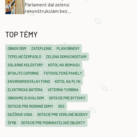
Parlament dal zelenú
rekonštrukciám bez
energetických certifikátov
TOP TÉMY
OBNOV DOM
ZATEPLENIE
PLÁN OBNOVY
TEPELNÉ ČERPADLO
ZELENÁ DOMÁCNOSTIAM
SOLÁRNE KOLEKTORY
KOTOL NA BIOMASU
BÝVAJTE ÚSPORNE
FOTOVOLTICKÉ PANELY
ENVIRONMENTÁLNY FOND
KOTOL NA PLYN
ELEKTRICKÁ BATÉRIA
VETERNÁ TURBÍNA
OBNOVME SI SVOJ DOM
DOTÁCIE PRE BYTOVKY
DOTÁCIE PRE RODINNÉ DOMY
GES
DAŽĎOVÁ VODA
DOTÁCIE PRE VEREJNÉ BUDOVY
ŠFRB
DOTÁCIE PRE PODNIKATEĽSKÉ OBJEKTY