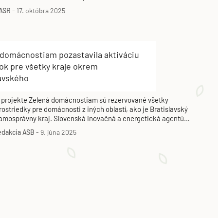
 tom Slovenská inovačná a energetická agentúra (SIEA). V
ASR
-
17. októbra 2025
účasnosti je vydávanie poukážok na nákup a inštaláciu
bnoviteľných zdrojov energie pozastavené pre vyčerpanie
rostriedkov.
 domácnostiam pozastavila aktiváciu
ok pre všetky kraje okrem
lavského
 projekte Zelená domácnostiam sú rezervované všetky
rostriedky pre domácnosti z iných oblastí, ako je Bratislavský
amosprávny kraj. Slovenská inovačná a energetická agentúra
reto 5. júna 2025 pozastavila aktiváciu poukážok pre
edakcia ASB
-
9. júna 2025
omácnosti z týchto regiónov. Žiadosti o príspevky je možné
aďalej registrovať.