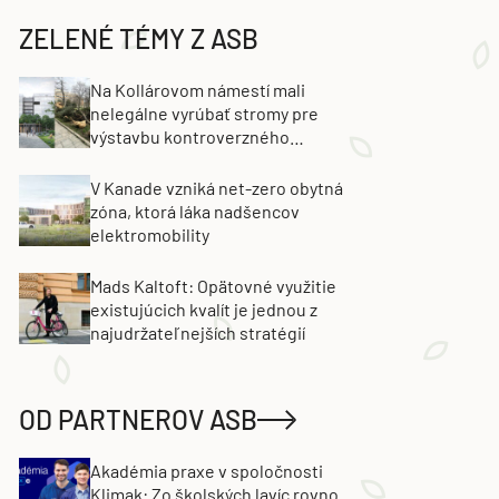
ZELENÉ TÉMY Z ASB
Na Kollárovom námestí mali
nelegálne vyrúbať stromy pre
výstavbu kontroverzného
projektu. Developer obvinenie
popiera
V Kanade vzniká net-zero obytná
zóna, ktorá láka nadšencov
elektromobility
Mads Kaltoft: Opätovné využitie
existujúcich kvalít je jednou z
najudržateľnejších stratégií
OD PARTNEROV ASB
Akadémia praxe v spoločnosti
Klimak: Zo školských lavíc rovno