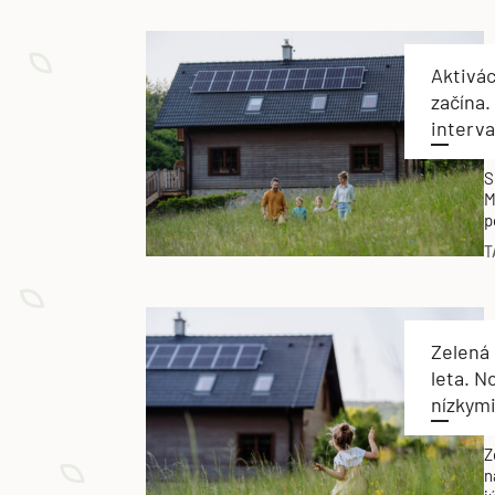
Aktivác
začína
interv
S
M
p
i
T
e
Zelená
leta. N
nízkym
Z
n