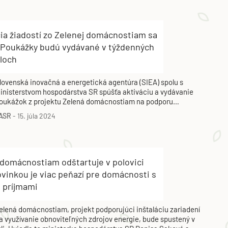
ia žiadostí zo Zelenej domácnostiam sa
. Poukážky budú vydávané v týždenných
aloch
lovenská inovačná a energetická agentúra (SIEA) spolu s
inisterstvom hospodárstva SR spúšťa aktiváciu a vydávanie
oukážok z projektu Zelená domácnostiam na podporu
nštalácie zariadení na využívanie obnoviteľných zdrojov
ASR
-
15. júla 2024
nergie.
 domácnostiam odštartuje v polovici
ovinkou je viac peňazí pre domácnosti s
i príjmami
elená domácnostiam, projekt podporujúci inštaláciu zariadení
a využívanie obnoviteľných zdrojov energie, bude spustený v