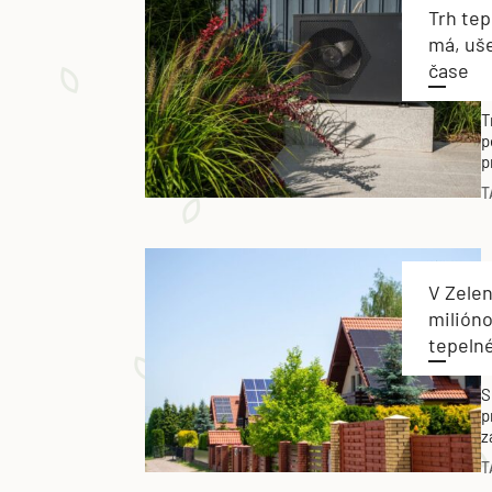
Trh tep
má, uše
čase
T
p
p
d
T
V Zele
milióno
tepeln
S
p
z
v
T
m