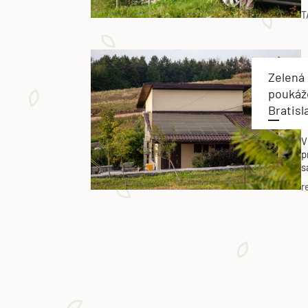
o
T
s
o
p
Zelená
poukáž
Bratis
V
p
s
p
r
d
n