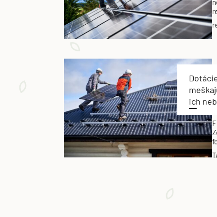
n
r
d
r
Dotáci
meškajú
ich neb
F
Z
f
h
T
v