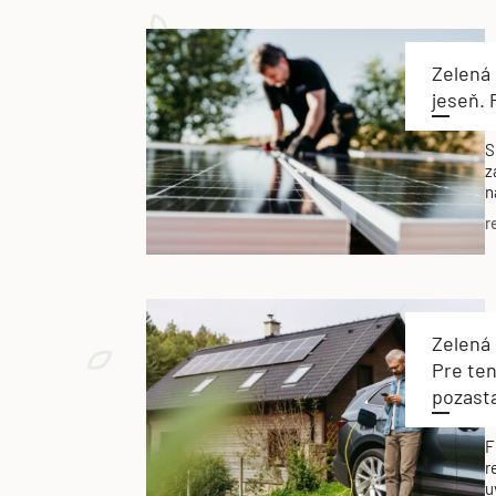
Zelená
jeseň. 
S
z
n
r
Zelená
Pre ten
pozast
F
r
u