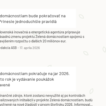
 domácnostiam bude pokračovať na
Prinesie jednoduchšie pravidlá
lovenská inovačná a energetická agentúra pripravuje
ásadnú zmenu projektu Zelená domácnostiam spojenú s
avýšením rozpočtu o ďalších 20 miliónov eur.
edakcia ASB
-
17. apríla 2026
 domácnostiam pokračuje na jar 2026.
to rok je vydávanie poukážok
avené
inančné zdroje, ktoré zostanú nevyužité aj po kontrolách
ealizovaných inštalácií v projekte Zelená domácnostiam, budú
voľnené na nové žiadosti v prvom štvrťroku 2026. Informovala