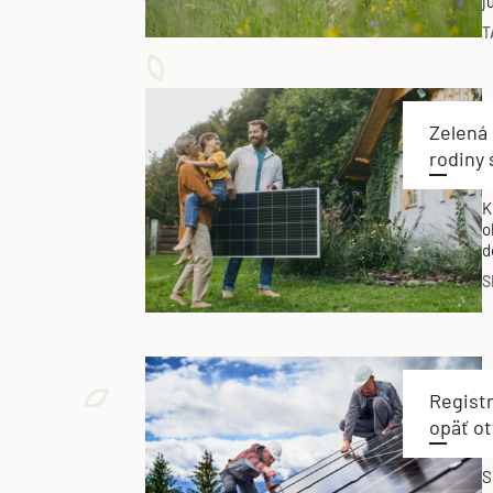
j
t
T
e
Zelená
rodiny
K
o
d
d
S
Registr
opäť o
S