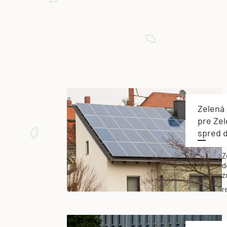
Zelená
pre Zel
spred 
Z
d
z
r