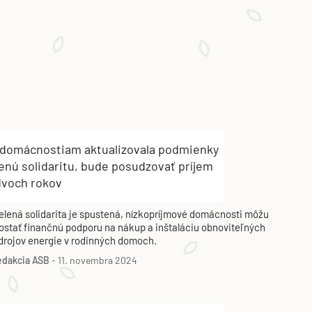
 domácnostiam aktualizovala podmienky
enú solidaritu, bude posudzovať príjem
dvoch rokov
elená solidarita je spustená, nízkopríjmové domácnosti môžu
ostať finančnú podporu na nákup a inštaláciu obnoviteľných
drojov energie v rodinných domoch.
edakcia ASB
-
11. novembra 2024