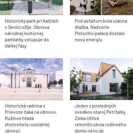
Historický park pri kaštieli
Pod asfaltom bola vzácna
v Senici ožije. Obnova
dlažba. Nádvorie
národnej kultúrnej
Pistoriho paláca dostalo
pamiatky vstupuje do
novú energiu
ďalšej fázy
Historická radnica v
Jeden z posledných
Prievoze čaká na obnovu.
svedkov starej Petržalky.
Ružinov hľadá
Získa citlivá
zhotoviteľa rozsiahlej
rekonštrukcia rodinného
obnovy
domu cenu za