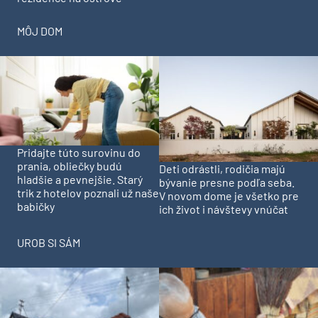
MÔJ DOM
Pridajte túto surovinu do
prania, obliečky budú
Deti odrástli, rodičia majú
hladšie a pevnejšie. Starý
bývanie presne podľa seba.
trik z hotelov poznali už naše
V novom dome je všetko pre
babičky
ich život i návštevy vnúčat
UROB SI SÁM