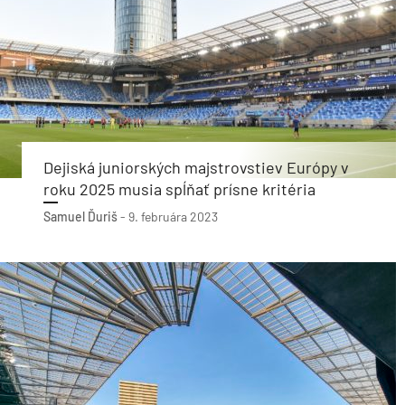
Dejiská juniorských majstrovstiev Európy v
roku 2025 musia spĺňať prísne kritéria
Samuel Ďuriš
-
9. februára 2023