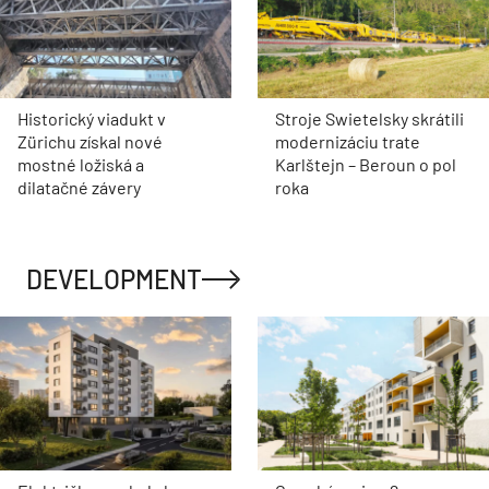
Historický viadukt v
Stroje Swietelsky skrátili
Zürichu získal nové
modernizáciu trate
mostné ložiská a
Karlštejn – Beroun o pol
dilatačné závery
roka
DEVELOPMENT