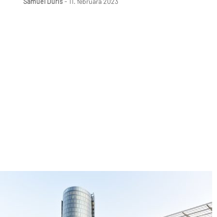
Samuel Ďuriš
-
11. februára 2023