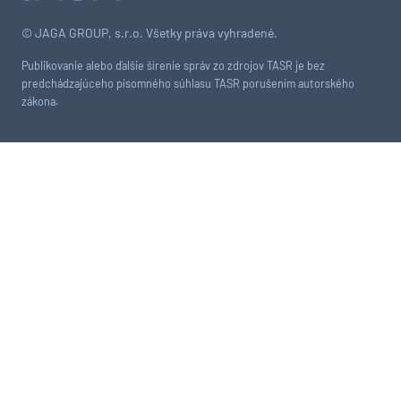
© JAGA GROUP, s.r.o. Všetky práva vyhradené.
Publikovanie alebo ďalšie šírenie správ zo zdrojov TASR je bez
predchádzajúceho písomného súhlasu TASR porušením autorského
zákona.