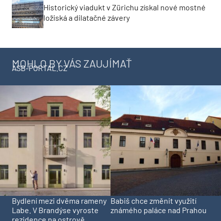
Historický viadukt v Zürichu získal nové mostné
ložiská a dilatačné závery
MOHLO BY VÁS ZAUJÍMAŤ
ASB-PORTAL.CZ
Bydlení mezi dvěma rameny
Babiš chce změnit využití
Labe. V Brandýse vyroste
známého paláce nad Prahou
rezidence na ostrově