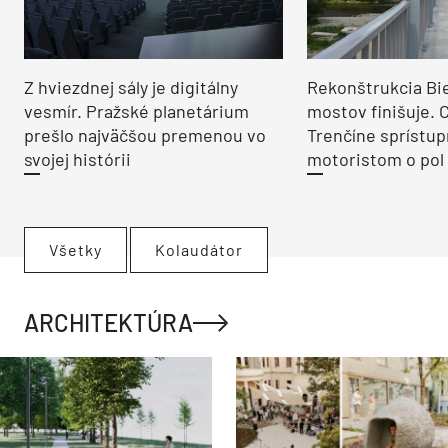
Z hviezdnej sály je digitálny
Rekonštrukcia Bi
vesmír. Pražské planetárium
mostov finišuje. 
prešlo najväčšou premenou vo
Trenčíne sprístup
svojej histórii
motoristom o pol 
Všetky
Kolaudátor
ARCHITEKTÚRA