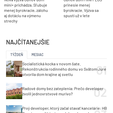
mini+ prichádza. Sľubuje
prinesie menej
menej byrokracie, zálohu
byrokracie. Výzva sa
aj dotáciu na výmenu
spustí už v lete
strechy
NAJČÍTANEJŠIE
TÝŽDEŇ
MESIAC
Socialistická kocka v novom šate.
Rekonštrukcia rodinného domu vo Svätom Jure
otvorila dom krajine aj svetlu
Radové domy bez zateplenia: Prečo developer
zvolil jednovrstvové murivo?
Prvý developer, ktorý začal stavať kancelárie: HB