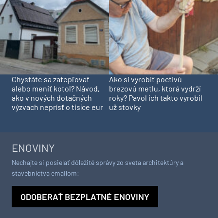
Chystáte sa zatepľovať
Ako si vyrobiť poctivú
alebo meniť kotol? Návod,
brezovú metlu, ktorá vydrží
ako v nových dotačných
roky? Pavol ich takto vyrobil
výzvach neprísť o tisíce eur
už stovky
ENOVINY
Nechajte si posielať dôležité správy zo sveta architektúry a
stavebníctva emailom:
ODOBERAŤ BEZPLATNÉ ENOVINY