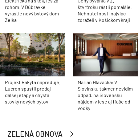
Električka na skok, les za
Ceny bývania v 2.
rohom. V Dúbravke
štvrťroku rástli pomalšie.
vyrastie nový bytový dom
Nehnuteľnosti najviac
Zelka
zdraželi v Košickom kraji
Projekt Rakyta napreduje.
Marián Hlavačka: V
Lucron spustil predaj
Slovinsku takmer nevidím
ďalšej etapy a chystá
odpad, na Slovensku
stovky nových bytov
nájdem v lese aj fľaše od
vodky
ZELENÁ OBNOVA