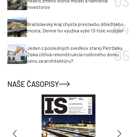
Reavis zmenil biznis model a nahneval
investorov
Bratislavský kraj chystá prestavbu dôležitého
mosta. Denne ho využíva vyše 13-tisíc vozidiel
Jeden z posledných svedkov starej Petržalky.
Získa citlivá rekonštrukcia rodinného domu
cenu za architektúru?
NAŠE ČASOPISY