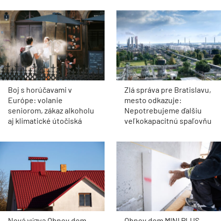
Boj s horúčavami v
Zlá správa pre Bratislavu,
Európe: volanie
mesto odkazuje:
seniorom, zákaz alkoholu
Nepotrebujeme ďalšiu
aj klimatické útočiská
veľkokapacitnú spaľovňu
Nová výzva Obnov dom
Obnov dom MINI PLUS