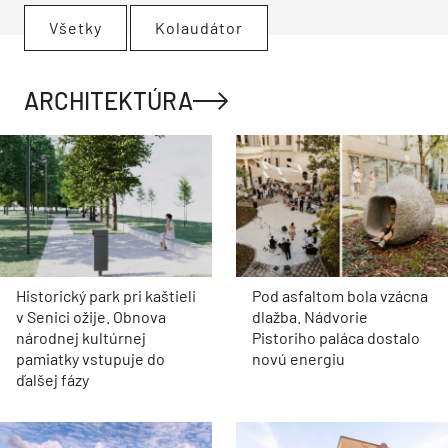
Všetky
Kolaudátor
ARCHITEKTÚRA
Historický park pri kaštieli
Pod asfaltom bola vzácna
v Senici ožije. Obnova
dlažba. Nádvorie
národnej kultúrnej
Pistoriho paláca dostalo
pamiatky vstupuje do
novú energiu
ďalšej fázy