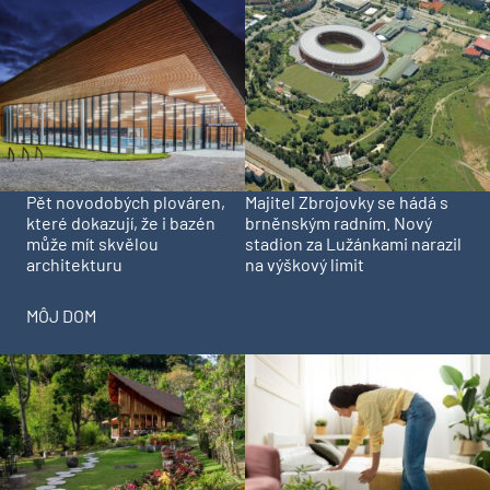
Pět novodobých plováren,
Majitel Zbrojovky se hádá s
které dokazují, že i bazén
brněnským radním. Nový
může mít skvělou
stadion za Lužánkami narazil
architekturu
na výškový limit
MÔJ DOM