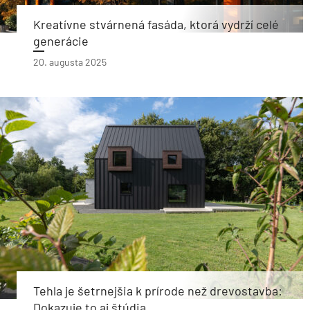
Kreatívne stvárnená fasáda, ktorá vydrží celé
generácie
20. augusta 2025
Tehla je šetrnejšia k prírode než drevostavba:
Dokazuje to aj štúdia