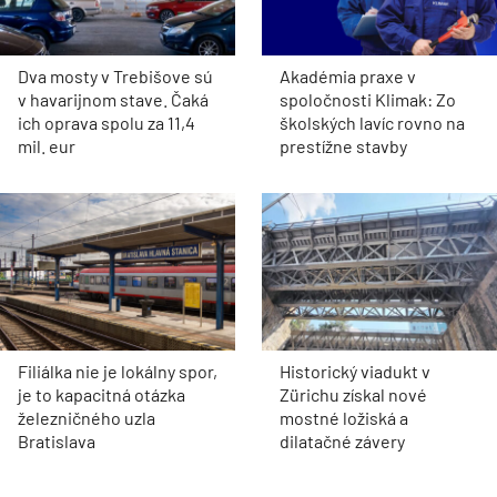
Dva mosty v Trebišove sú
Akadémia praxe v
v havarijnom stave. Čaká
spoločnosti Klimak: Zo
ich oprava spolu za 11,4
školských lavíc rovno na
mil. eur
prestížne stavby
Filiálka nie je lokálny spor,
Historický viadukt v
je to kapacitná otázka
Zürichu získal nové
železničného uzla
mostné ložiská a
Bratislava
dilatačné závery