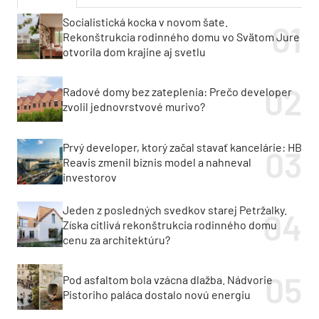
Socialistická kocka v novom šate.
Rekonštrukcia rodinného domu vo Svätom Jure
otvorila dom krajine aj svetlu
Radové domy bez zateplenia: Prečo developer
zvolil jednovrstvové murivo?
Prvý developer, ktorý začal stavať kancelárie: HB
Reavis zmenil biznis model a nahneval
investorov
Jeden z posledných svedkov starej Petržalky.
Získa citlivá rekonštrukcia rodinného domu
cenu za architektúru?
Pod asfaltom bola vzácna dlažba. Nádvorie
Pistoriho paláca dostalo novú energiu