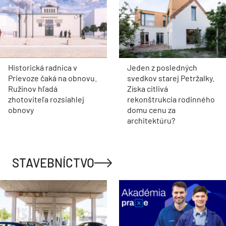
Historická radnica v
Jeden z posledných
Prievoze čaká na obnovu.
svedkov starej Petržalky.
Ružinov hľadá
Získa citlivá
zhotoviteľa rozsiahlej
rekonštrukcia rodinného
obnovy
domu cenu za
architektúru?
STAVEBNÍCTVO