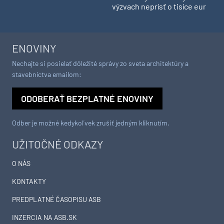
výzvach neprísť o tisíce eur
ENOVINY
Nechajte si posielať dôležité správy zo sveta architektúry a
stavebníctva emailom:
ODOBERAŤ BEZPLATNÉ ENOVINY
Odber je možné kedykoľvek zrušiť jedným kliknutím.
UŽITOČNÉ ODKAZY
O NÁS
KONTAKTY
PREDPLATNÉ ČASOPISU ASB
INZERCIA NA ASB.SK