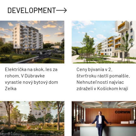
DEVELOPMENT
Električka na skok, les za
Ceny bývania v 2.
rohom. V Dúbravke
štvrťroku rástli pomalšie.
vyrastie nový bytový dom
Nehnuteľnosti najviac
Zelka
zdraželi v Košickom kraji