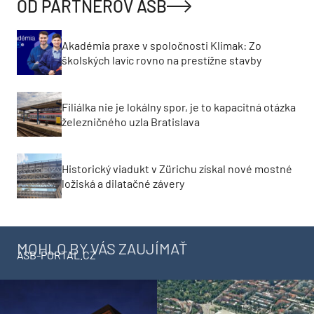
OD PARTNEROV ASB
Akadémia praxe v spoločnosti Klimak: Zo
školských lavíc rovno na prestížne stavby
Filiálka nie je lokálny spor, je to kapacitná otázka
železničného uzla Bratislava
Historický viadukt v Zürichu získal nové mostné
ložiská a dilatačné závery
MOHLO BY VÁS ZAUJÍMAŤ
ASB-PORTAL.CZ