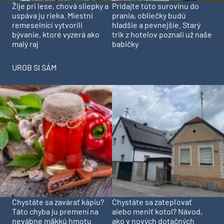
Pridajte túto surovinu do
Žije pri lese, chová sliepky a
prania, obliečky budú
uspáva ju rieka. Miestni
hladšie a pevnejšie. Starý
remeselníci vytvorili
trik z hotelov poznali už naše
bývanie, ktoré vyzerá ako
babičky
malý raj
UROB SI SÁM
Chystáte sa zavárať kápiu?
Chystáte sa zatepľovať
Táto chyba ju premení na
alebo meniť kotol? Návod,
nevábne mäkkú hmotu
ako v nových dotačných