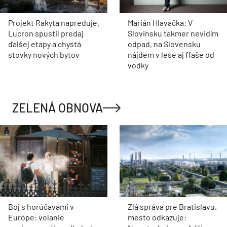
Projekt Rakyta napreduje.
Marián Hlavačka: V
Lucron spustil predaj
Slovinsku takmer nevidím
ďalšej etapy a chystá
odpad, na Slovensku
stovky nových bytov
nájdem v lese aj fľaše od
vodky
ZELENÁ OBNOVA
Boj s horúčavami v
Zlá správa pre Bratislavu,
Európe: volanie
mesto odkazuje: