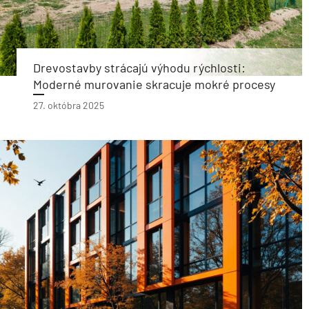
Drevostavby strácajú výhodu rýchlosti:
Moderné murovanie skracuje mokré procesy
27. októbra 2025