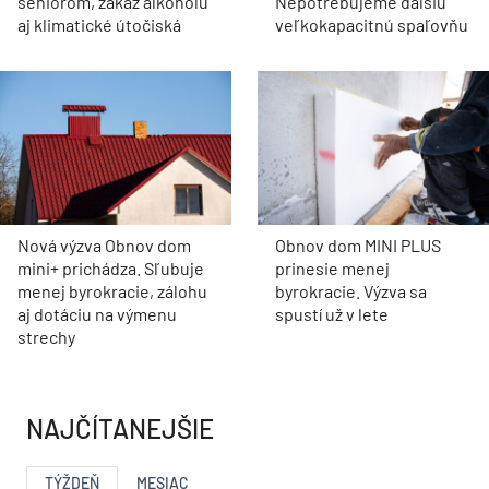
seniorom, zákaz alkoholu
Nepotrebujeme ďalšiu
aj klimatické útočiská
veľkokapacitnú spaľovňu
Nová výzva Obnov dom
Obnov dom MINI PLUS
mini+ prichádza. Sľubuje
prinesie menej
menej byrokracie, zálohu
byrokracie. Výzva sa
aj dotáciu na výmenu
spustí už v lete
strechy
NAJČÍTANEJŠIE
TÝŽDEŇ
MESIAC