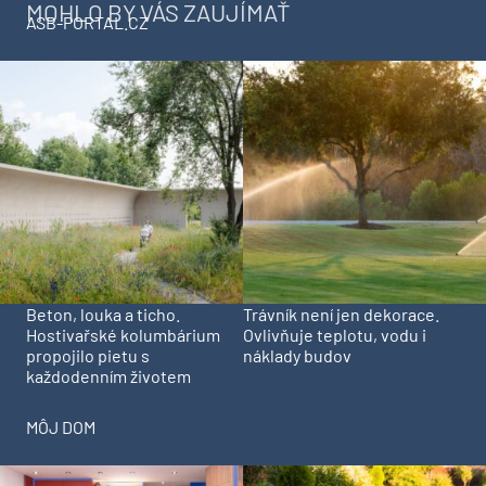
MOHLO BY VÁS ZAUJÍMAŤ
ASB-PORTAL.CZ
Beton, louka a ticho.
Trávník není jen dekorace.
Hostivařské kolumbárium
Ovlivňuje teplotu, vodu i
propojilo pietu s
náklady budov
každodenním životem
MÔJ DOM