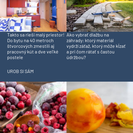
Takto sa rieši malý priestor!
Ako vybrať dlažbu na
Do bytu na 40 metroch
záhrady: ktorý materiál
štvorcových zmestili aj
vydrží záťaž, ktorý môže kĺzať
pracovný kút a dve veľké
a pri čom rátať s častou
postele
údržbou?
UROB SI SÁM