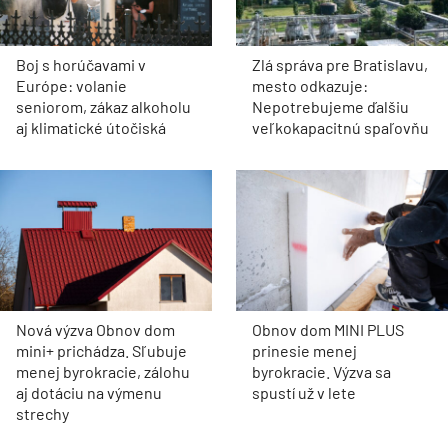
Boj s horúčavami v
Zlá správa pre Bratislavu,
Európe: volanie
mesto odkazuje:
seniorom, zákaz alkoholu
Nepotrebujeme ďalšiu
aj klimatické útočiská
veľkokapacitnú spaľovňu
Nová výzva Obnov dom
Obnov dom MINI PLUS
mini+ prichádza. Sľubuje
prinesie menej
menej byrokracie, zálohu
byrokracie. Výzva sa
aj dotáciu na výmenu
spustí už v lete
strechy