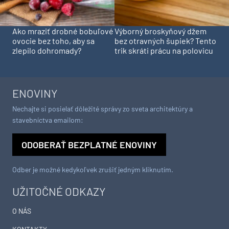
Ako mraziť drobné bobuľové
Výborný broskyňový džem
ovocie bez toho, aby sa
bez otravných šupiek? Tento
zlepilo dohromady?
trik skráti prácu na polovicu
ENOVINY
Nechajte si posielať dôležité správy zo sveta architektúry a
stavebníctva emailom:
ODOBERAŤ BEZPLATNÉ ENOVINY
Odber je možné kedykoľvek zrušiť jedným kliknutím.
UŽITOČNÉ ODKAZY
O NÁS