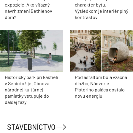
expozície. Ako víťazný
charakter bytu.
návrh zmení Bethlenov
Výsledkom je interiér plný
dom?
kontrastov
Historický park pri kaštieli
Pod asfaltom bola vzácna
v Senici ožije. Obnova
dlažba. Nádvorie
národnej kultúrnej
Pistoriho paláca dostalo
pamiatky vstupuje do
novú energiu
ďalšej fázy
STAVEBNÍCTVO