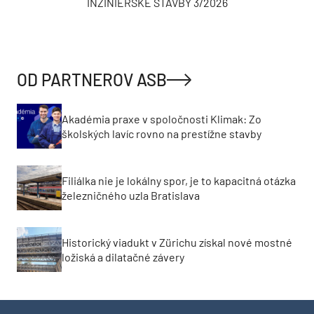
INŽINIERSKE STAVBY 3/2026
OD PARTNEROV ASB
Akadémia praxe v spoločnosti Klimak: Zo
školských lavíc rovno na prestížne stavby
Filiálka nie je lokálny spor, je to kapacitná otázka
železničného uzla Bratislava
Historický viadukt v Zürichu získal nové mostné
ložiská a dilatačné závery