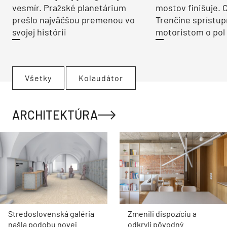
vesmír. Pražské planetárium
mostov finišuje. 
prešlo najväčšou premenou vo
Trenčíne sprístup
svojej histórii
motoristom o pol 
Všetky
Kolaudátor
ARCHITEKTÚRA
Stredoslovenská galéria
Zmenili dispozíciu a
našla podobu novej
odkryli pôvodný