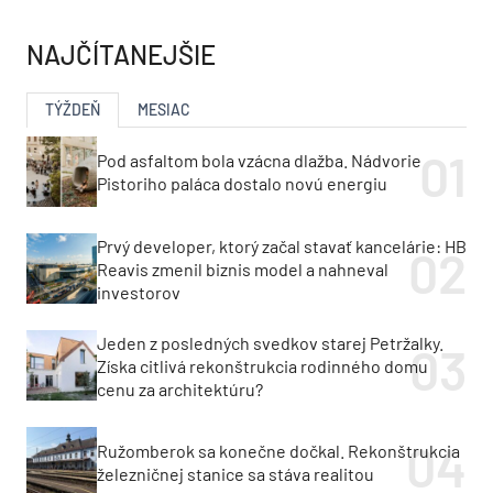
NAJČÍTANEJŠIE
TÝŽDEŇ
MESIAC
Pod asfaltom bola vzácna dlažba. Nádvorie
Pistoriho paláca dostalo novú energiu
Prvý developer, ktorý začal stavať kancelárie: HB
Reavis zmenil biznis model a nahneval
investorov
Jeden z posledných svedkov starej Petržalky.
Získa citlivá rekonštrukcia rodinného domu
cenu za architektúru?
Ružomberok sa konečne dočkal. Rekonštrukcia
železničnej stanice sa stáva realitou