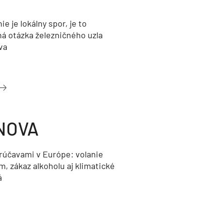
nie je lokálny spor, je to
ná otázka železničného uzla
va
NOVA
orúčavami v Európe: volanie
, zákaz alkoholu aj klimatické
á