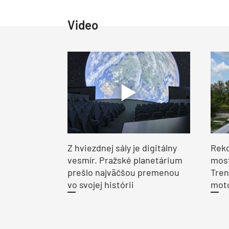
Video
Z hviezdnej sály je digitálny
Reko
vesmír. Pražské planetárium
most
prešlo najväčšou premenou
Tren
vo svojej histórii
moto