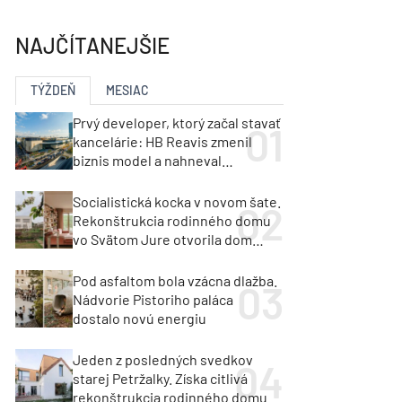
y
Klimatizácia a vetranie
urz Milan Murcka
NAJČÍTANEJŠIE
TÝŽDEŇ
MESIAC
Prvý developer, ktorý začal stavať
kancelárie: HB Reavis zmenil
biznis model a nahneval
investorov
Socialistická kocka v novom šate.
Rekonštrukcia rodinného domu
vo Svätom Jure otvorila dom
krajine aj svetlu
Pod asfaltom bola vzácna dlažba.
Nádvorie Pistoriho paláca
dostalo novú energiu
Jeden z posledných svedkov
starej Petržalky. Získa citlivá
rekonštrukcia rodinného domu