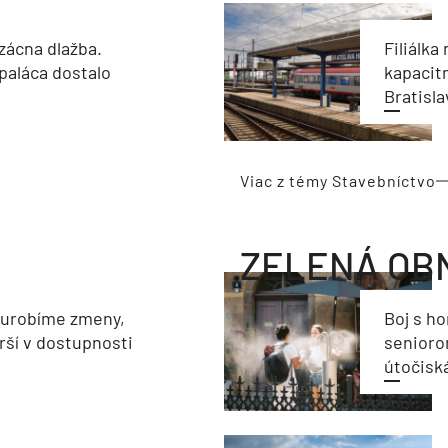
zácna dlažba.
Filiálka 
paláca dostalo
kapacit
Bratisla
Viac z témy Stavebníctvo
ZELENÁ OB
eurobíme zmeny,
Boj s h
rší v dostupnosti
seniorom
útočisk