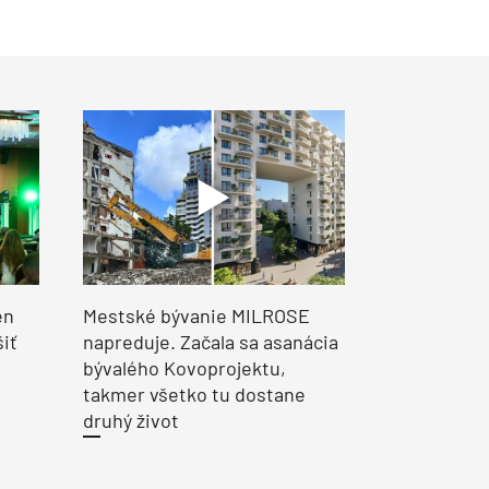
en
Mestské bývanie MILROSE
šiť
napreduje. Začala sa asanácia
bývalého Kovoprojektu,
takmer všetko tu dostane
druhý život