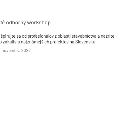
Inžinierske siete
Solárne kolektor
Interiérový dizajn
Bonusy Klubu ASB
Urbanizmus
Manažérsky k
Stavebná technika
ffé odborný workshop
nšpirujte sa od profesionálov z oblasti stavebníctva a nazrite
o zákulisia najznámejších projektov na Slovensku.
. novembra 2022