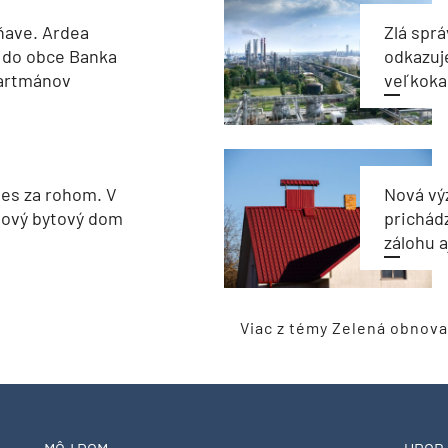
ňave. Ardea
Zlá sprá
 do obce Banka
odkazuj
partmánov
veľkoka
les za rohom. V
Nová vý
nový bytový dom
prichád
zálohu 
Viac z témy Zelená obnova