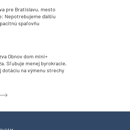
va pre Bratislavu, mesto
e: Nepotrebujeme ďalšiu
pacitnú spaľovňu
zva Obnov dom mini+
za. Sľubuje menej byrokracie,
aj dotáciu na výmenu strechy