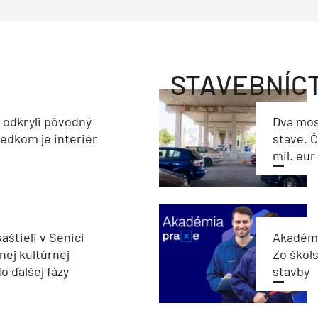
STAVEBNÍC
a odkryli pôvodný
Dva mos
ledkom je interiér
stave. Č
mil. eur
aštieli v Senici
Akadémi
nej kultúrnej
Zo škols
o ďalšej fázy
stavby