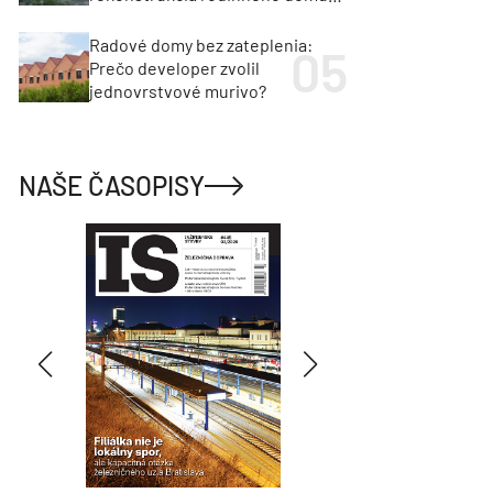
cenu za architektúru?
Radové domy bez zateplenia:
Prečo developer zvolil
jednovrstvové murivo?
NAŠE ČASOPISY