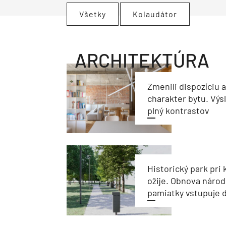
Všetky
Kolaudátor
ARCHITEKTÚRA
Zmenili dispozíciu 
charakter bytu. Výs
plný kontrastov
Historický park pri k
ožije. Obnova národ
pamiatky vstupuje d