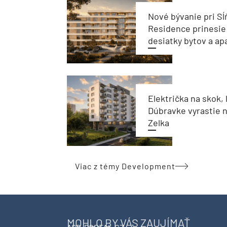
Nové bývanie pri Sĺ
Residence prinesie
desiatky bytov a a
Električka na skok, 
Dúbravke vyrastie 
Zelka
Viac z témy Development
MOHLO BY VÁS ZAUJÍMAŤ