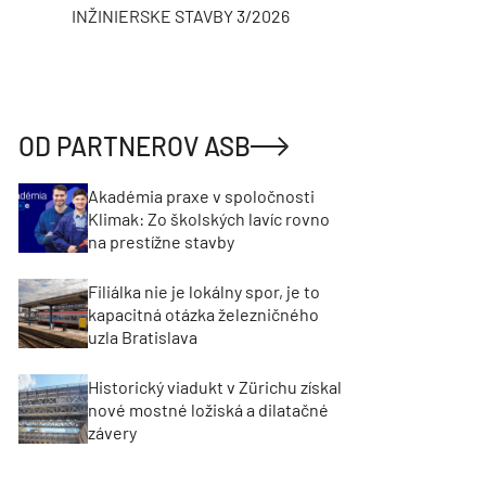
INŽINIERSKE STAVBY 3/2026
ASB
OD PARTNEROV ASB
Akadémia praxe v spoločnosti
Klimak: Zo školských lavíc rovno
na prestížne stavby
Filiálka nie je lokálny spor, je to
kapacitná otázka železničného
uzla Bratislava
Historický viadukt v Zürichu získal
nové mostné ložiská a dilatačné
závery