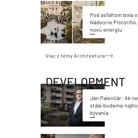
Pod asfaltom bola v
Nádvorie Pistoriho 
novú energiu
Viac z témy Architektúra
DEVELOPMENT
Ján Palenčár: Ak n
stále budeme najho
bývania