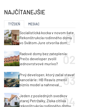
y
Klimatizácia a vetranie
urz Milan Murcka
NAJČÍTANEJŠIE
TÝŽDEŇ
MESIAC
Socialistická kocka v novom šate.
Rekonštrukcia rodinného domu
vo Svätom Jure otvorila dom
krajine aj svetlu
Radové domy bez zateplenia:
Prečo developer zvolil
jednovrstvové murivo?
Prvý developer, ktorý začal stavať
kancelárie: HB Reavis zmenil
biznis model a nahneval
investorov
Jeden z posledných svedkov
starej Petržalky. Získa citlivá
rekonštrukcia rodinného domu