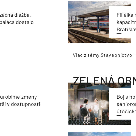
zácna dlažba.
Filiálka 
paláca dostalo
kapacit
Bratisla
Viac z témy Stavebníctvo
ZELENÁ OB
eurobíme zmeny,
Boj s h
rší v dostupnosti
seniorom
útočisk