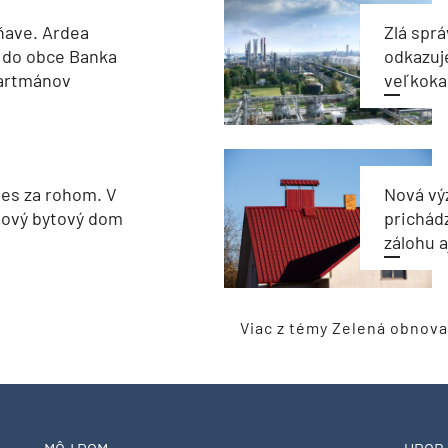
ňave. Ardea
Zlá sprá
 do obce Banka
odkazuj
partmánov
veľkoka
les za rohom. V
Nová vý
nový bytový dom
prichád
zálohu 
Viac z témy Zelená obnova