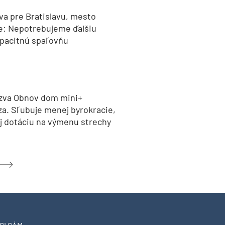
va pre Bratislavu, mesto
e: Nepotrebujeme ďalšiu
pacitnú spaľovňu
zva Obnov dom mini+
za. Sľubuje menej byrokracie,
aj dotáciu na výmenu strechy