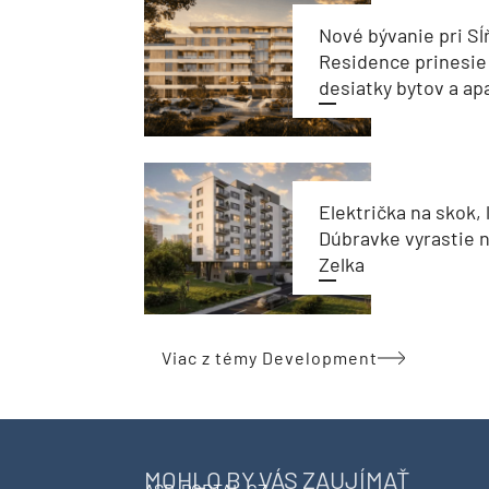
Nové bývanie pri Sĺ
Residence prinesie
desiatky bytov a a
Električka na skok, 
Dúbravke vyrastie 
Zelka
Viac z témy Development
MOHLO BY VÁS ZAUJÍMAŤ