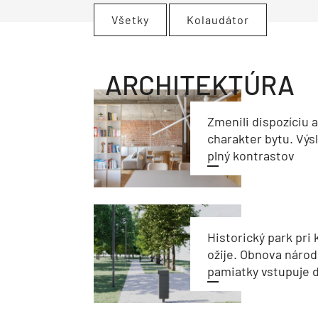
Všetky
Kolaudátor
ARCHITEKTÚRA
Zmenili dispozíciu 
charakter bytu. Výs
plný kontrastov
Historický park pri k
ožije. Obnova národ
pamiatky vstupuje d