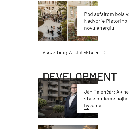
Pod asfaltom bola v
Nádvorie Pistoriho 
novú energiu
Viac z témy Architektúra
DEVELOPMENT
Ján Palenčár: Ak n
stále budeme najho
bývania