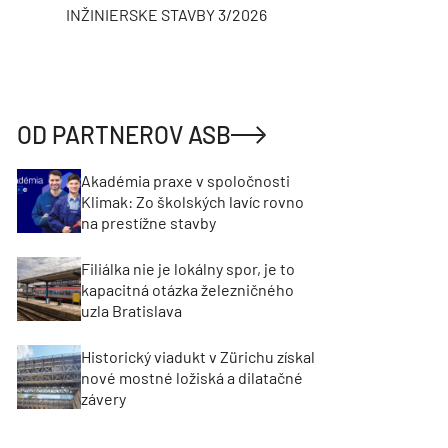
INŽINIERSKE STAVBY 3/2026
ASB
OD PARTNEROV ASB
Akadémia praxe v spoločnosti
Klimak: Zo školských lavíc rovno
na prestížne stavby
Filiálka nie je lokálny spor, je to
kapacitná otázka železničného
uzla Bratislava
Historický viadukt v Zürichu získal
nové mostné ložiská a dilatačné
závery