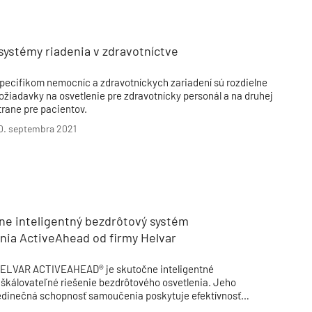
Inžinierske siete
Solárne kolektor
Interiérový dizajn
Bonusy Klubu ASB
Urbanizmus
Manažérsky k
Stavebná technika
systémy riadenia v zdravotníctve
pecifikom nemocníc a zdravotníckych zariadení sú rozdielne
ožiadavky na osvetlenie pre zdravotnícky personál a na druhej
trane pre pacientov.
0. septembra 2021
ne inteligentný bezdrôtový systém
nia ActiveAhead od firmy Helvar
ELVAR ACTIVEAHEAD® je skutočne inteligentné
 škálovateľné riešenie bezdrôtového osvetlenia. Jeho
edinečná schopnosť samoučenia poskytuje efektívnosť
 nastavovaní systému osvetlenia a jednotlivých operáciách.