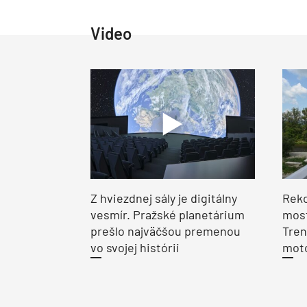
Video
Z hviezdnej sály je digitálny
Reko
vesmír. Pražské planetárium
most
prešlo najväčšou premenou
Tren
vo svojej histórii
moto