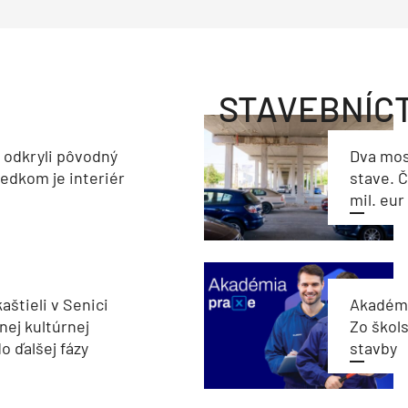
STAVEBNÍC
a odkryli pôvodný
Dva mos
ledkom je interiér
stave. Č
mil. eur
aštieli v Senici
Akadémi
nej kultúrnej
Zo škols
o ďalšej fázy
stavby