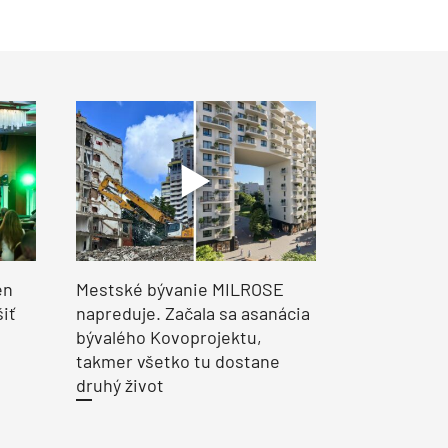
en
Mestské bývanie MILROSE
šiť
napreduje. Začala sa asanácia
bývalého Kovoprojektu,
takmer všetko tu dostane
druhý život