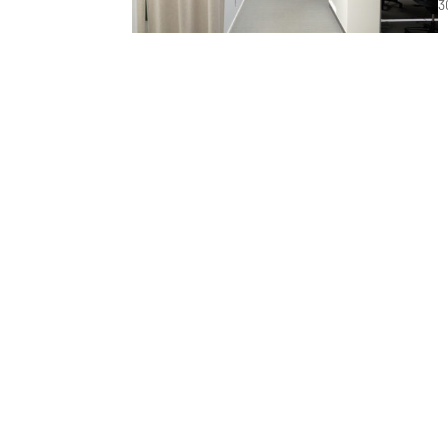
3
A
p
H