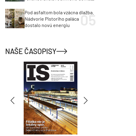
cenu za architektúru?
Pod asfaltom bola vzácna dlažba.
Nádvorie Pistoriho paláca
dostalo novú energiu
NAŠE ČASOPISY