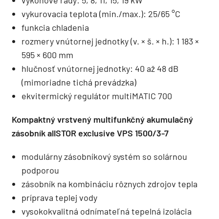
výkonové rady: 5, 8, 11, 15, 19 kW
vykurovacia teplota (min./max.): 25/65 °C
funkcia chladenia
rozmery vnútornej jednotky (v. × š. × h.): 1 183 ×
595 × 600 mm
hlučnosť vnútornej jednotky: 40 až 48 dB
(mimoriadne tichá prevádzka)
ekvitermický regulátor multiMATIC 700
Kompaktný vrstvený multifunkčný akumulačný
zásobník allSTOR exclusive VPS 1500/3-7
modulárny zásobníkový systém so solárnou
podporou
zásobník na kombináciu rôznych zdrojov tepla
príprava teplej vody
vysokokvalitná odnímateľná tepelná izolácia