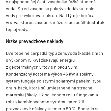
v najspodnejšej časti zásobníka ťažká studená
voda. Stred zásobníka pokrýva dodávku teplej
vody pre vykurovací okruh. Nad tým je horúca
vrstva, ktorou zásobník môže zabezpečiť dostatok
teplej vody.
Nízke prevádzkové náklady
Dve tepelné čerpadlá typu zem/voda (každé z nich
s výkonom 15 kW) získavajú energiu
z geotermálnych vrtov s hĺbkou 98 m.
Kondenzačný kotol má výkon 46 kW a solárny
systém funguje so štyrmi solárnymi panelmi typu
drain-back, ktoré sú umiestnené na streche
materskej školy. Už po jednom roku fungovania
tohto kombinovaného systému sa znížili
prevádzkové náklady takmer o 50 %. Podarilo sa