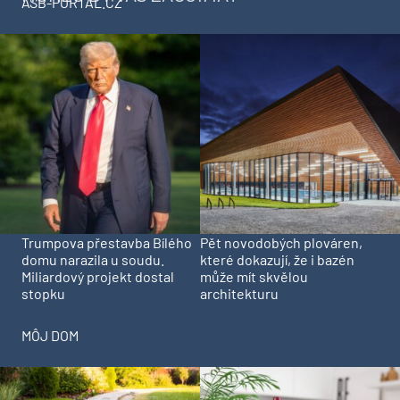
ASB-PORTAL.CZ
Trumpova přestavba Bílého
Pět novodobých plováren,
domu narazila u soudu.
které dokazují, že i bazén
Miliardový projekt dostal
může mít skvělou
stopku
architekturu
MÔJ DOM