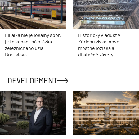
Filiálka nie je lokálny spor,
Historický viadukt v
je to kapacitná otázka
Zürichu získal nové
železničného uzla
mostné ložiská a
Bratislava
dilatačné závery
DEVELOPMENT