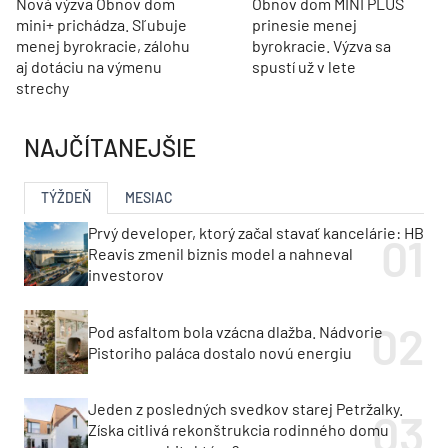
Nová výzva Obnov dom
Obnov dom MINI PLUS
mini+ prichádza. Sľubuje
prinesie menej
menej byrokracie, zálohu
byrokracie. Výzva sa
aj dotáciu na výmenu
spustí už v lete
strechy
NAJČÍTANEJŠIE
TÝŽDEŇ
MESIAC
Prvý developer, ktorý začal stavať kancelárie: HB
Reavis zmenil biznis model a nahneval
investorov
Pod asfaltom bola vzácna dlažba. Nádvorie
Pistoriho paláca dostalo novú energiu
Jeden z posledných svedkov starej Petržalky.
Získa citlivá rekonštrukcia rodinného domu