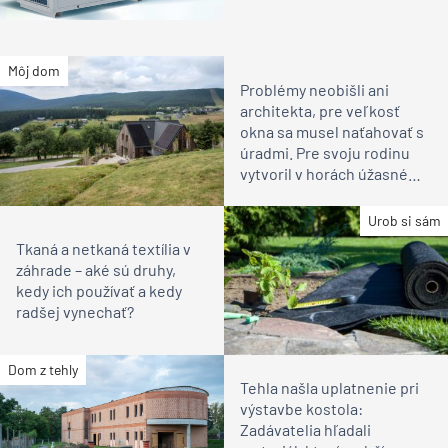
Môj dom
Problémy neobišli ani
architekta, pre veľkosť
okna sa musel naťahovať s
úradmi. Pre svoju rodinu
vytvoril v horách úžasné
miesto na relax
Urob si sám
Tkaná a netkaná textília v
záhrade – aké sú druhy,
kedy ich používať a kedy
radšej vynechať?
Dom z tehly
Tehla našla uplatnenie pri
výstavbe kostola:
Zadávatelia hľadali