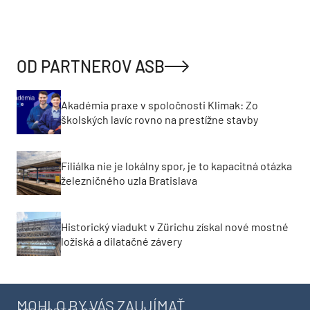
OD PARTNEROV ASB
Akadémia praxe v spoločnosti Klimak: Zo
školských lavíc rovno na prestížne stavby
Filiálka nie je lokálny spor, je to kapacitná otázka
železničného uzla Bratislava
Historický viadukt v Zürichu získal nové mostné
ložiská a dilatačné závery
MOHLO BY VÁS ZAUJÍMAŤ