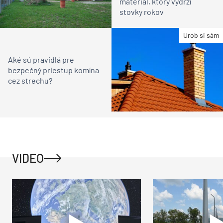
materiál, ktorý vydrží
stovky rokov
Urob si sám
Aké sú pravidlá pre
bezpečný priestup komína
cez strechu?
VIDEO