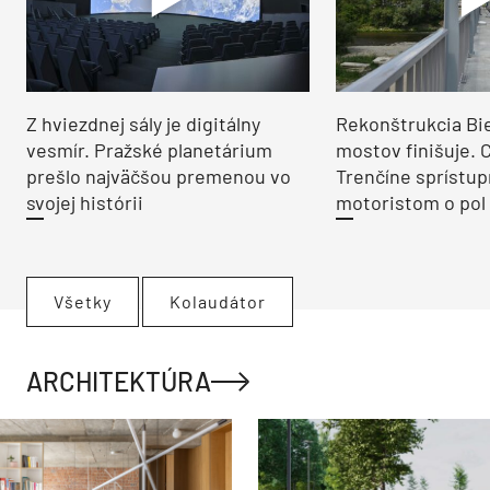
Z hviezdnej sály je digitálny
Rekonštrukcia Bi
vesmír. Pražské planetárium
mostov finišuje. 
prešlo najväčšou premenou vo
Trenčíne sprístup
svojej histórii
motoristom o pol 
Všetky
Kolaudátor
ARCHITEKTÚRA