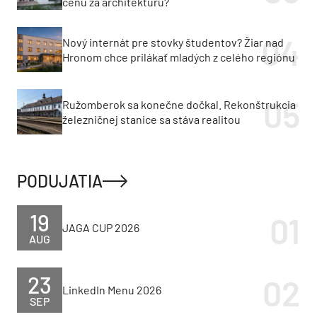
cenu za architektúru?
Nový internát pre stovky študentov? Žiar nad
Hronom chce prilákať mladých z celého regiónu
Ružomberok sa konečne dočkal. Rekonštrukcia
železničnej stanice sa stáva realitou
PODUJATIA
19
JAGA CUP 2026
AUG
23
LinkedIn Menu 2026
SEP