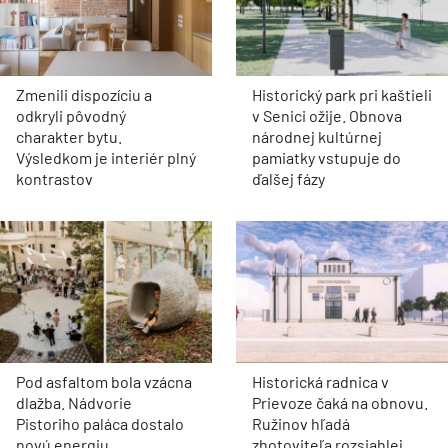
Zmenili dispozíciu a
Historický park pri kaštieli
odkryli pôvodný
v Senici ožije. Obnova
charakter bytu.
národnej kultúrnej
Výsledkom je interiér plný
pamiatky vstupuje do
kontrastov
ďalšej fázy
Pod asfaltom bola vzácna
Historická radnica v
dlažba. Nádvorie
Prievoze čaká na obnovu.
Pistoriho paláca dostalo
Ružinov hľadá
novú energiu
zhotoviteľa rozsiahlej