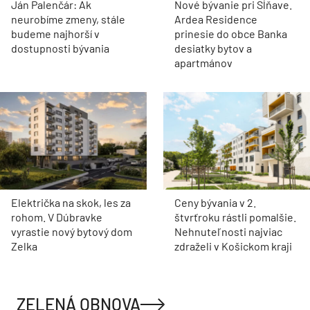
Ján Palenčár: Ak
Nové bývanie pri Sĺňave.
neurobíme zmeny, stále
Ardea Residence
budeme najhorší v
prinesie do obce Banka
dostupnosti bývania
desiatky bytov a
apartmánov
Električka na skok, les za
Ceny bývania v 2.
rohom. V Dúbravke
štvrťroku rástli pomalšie.
vyrastie nový bytový dom
Nehnuteľnosti najviac
Zelka
zdraželi v Košickom kraji
ZELENÁ OBNOVA