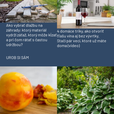
Ako vybrať dlažbu na
záhrady: ktorý materiál
4 domáce triky, ako otvoriť
vydrží záťaž, ktorý môže kĺzať
fľašu vína aj bez vývrtky.
a pri čom rátať s častou
Stačí pár vecí, ktoré už máte
údržbou?
doma (video)
UROB SI SÁM