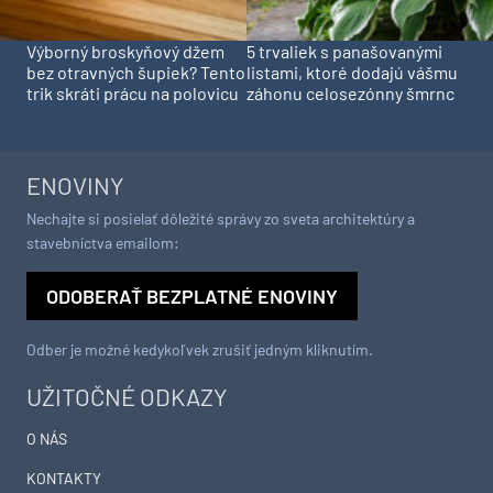
Výborný broskyňový džem
5 trvaliek s panašovanými
bez otravných šupiek? Tento
listami, ktoré dodajú vášmu
trik skráti prácu na polovicu
záhonu celosezónny šmrnc
ENOVINY
Nechajte si posielať dôležité správy zo sveta architektúry a
stavebníctva emailom:
ODOBERAŤ BEZPLATNÉ ENOVINY
Odber je možné kedykoľvek zrušiť jedným kliknutím.
UŽITOČNÉ ODKAZY
O NÁS
KONTAKTY