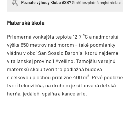
Poznáte výhody Klubu ASB?
Stačí bezplatná registrácia a zí
Materská škola
Priemerná vonkajšia teplota 12,7 °C a nadmorská
výška 650 metrov nad morom – také podmienky
vládnu v obci San Sossio Baronia, ktorú nájdeme
v talianskej provincii Avellino. Tamojšiu verejnú
materskú školu tvorí trojpodlažná budova
s celkovou plochou približne 400 m². Prvé podlažie
tvorí telocvičňa, na druhom je situovaná detská
herňa, jedáleň, spálňa a kancelárie.