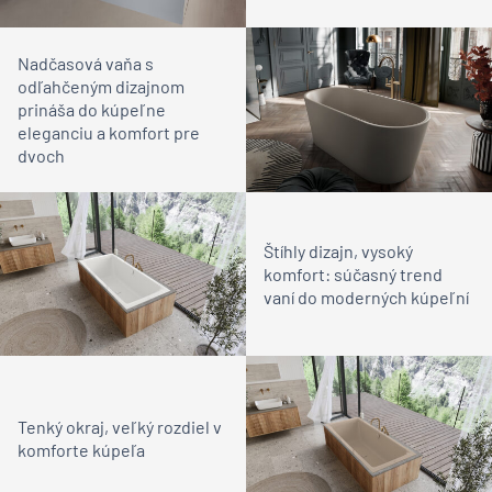
Nadčasová vaňa s
odľahčeným dizajnom
prináša do kúpeľne
eleganciu a komfort pre
dvoch
Štíhly dizajn, vysoký
komfort: súčasný trend
vaní do moderných kúpeľní
Tenký okraj, veľký rozdiel v
komforte kúpeľa