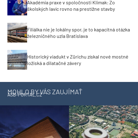
Akadémia praxe v spoločnosti Klimak: Zo
školských lavíc rovno na prestížne stavby
Filiálka nie je lokálny spor, je to kapacitná otázka
železničného uzla Bratislava
Historický viadukt v Zürichu získal nové mostné
ložiská a dilatačné závery
MOHLO BY VÁS ZAUJÍMAŤ
ASB-PORTAL.CZ