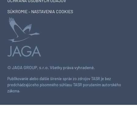
OCHRANA OSOBNÝCH ÚDAJOV
SÚKROMIE – NASTAVENIA COOKIES
© JAGA GROUP, s.r.o. Všetky práva vyhradené.
Publikovanie alebo ďalšie šírenie správ zo zdrojov TASR je bez
predchádzajúceho písomného súhlasu TASR porušením autorského
zákona.