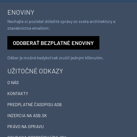
ENOVINY
Nechajte si posielať dôležité správy zo sveta architektúry a
stavebníctva emailom:
ODOBERAŤ BEZPLATNÉ ENOVINY
Odber je možné kedykoľvek zrušiť jedným kliknutím.
UŽITOČNÉ ODKAZY
O NÁS
KONTAKTY
PREDPLATNÉ ČASOPISU ASB
INZERCIA NA ASB.SK
PRÁVO NA OPRAVU