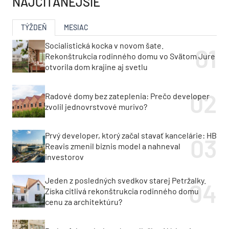
NAJČÍTANEJŠIE
TÝŽDEŇ
MESIAC
Socialistická kocka v novom šate.
Rekonštrukcia rodinného domu vo Svätom Jure
otvorila dom krajine aj svetlu
Radové domy bez zateplenia: Prečo developer
zvolil jednovrstvové murivo?
Prvý developer, ktorý začal stavať kancelárie: HB
Reavis zmenil biznis model a nahneval
investorov
Jeden z posledných svedkov starej Petržalky.
Získa citlivá rekonštrukcia rodinného domu
cenu za architektúru?