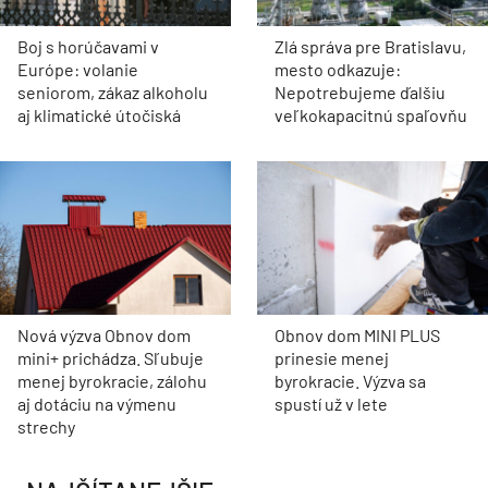
Boj s horúčavami v
Zlá správa pre Bratislavu,
Európe: volanie
mesto odkazuje:
seniorom, zákaz alkoholu
Nepotrebujeme ďalšiu
aj klimatické útočiská
veľkokapacitnú spaľovňu
Nová výzva Obnov dom
Obnov dom MINI PLUS
mini+ prichádza. Sľubuje
prinesie menej
menej byrokracie, zálohu
byrokracie. Výzva sa
aj dotáciu na výmenu
spustí už v lete
strechy