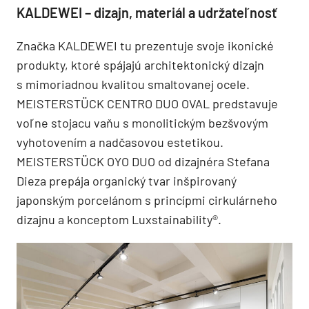
KALDEWEI – dizajn, materiál a udržateľnosť
Značka KALDEWEI tu prezentuje svoje ikonické
produkty, ktoré spájajú architektonický dizajn
s mimoriadnou kvalitou smaltovanej ocele.
MEISTERSTÜCK CENTRO DUO OVAL predstavuje
voľne stojacu vaňu s monolitickým bezšvovým
vyhotovením a nadčasovou estetikou.
MEISTERSTÜCK OYO DUO od dizajnéra Stefana
Dieza prepája organický tvar inšpirovaný
japonským porcelánom s princípmi cirkulárneho
dizajnu a konceptom Luxstainability®.