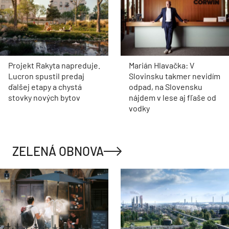
Projekt Rakyta napreduje.
Marián Hlavačka: V
Lucron spustil predaj
Slovinsku takmer nevidím
ďalšej etapy a chystá
odpad, na Slovensku
stovky nových bytov
nájdem v lese aj fľaše od
vodky
ZELENÁ OBNOVA