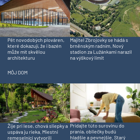
Pět novodobých plováren,
Majitel Zbrojovky se hádá s
které dokazují, že i bazén
brněnským radním. Nový
může mít skvělou
stadion za Lužánkami narazil
architekturu
na výškový limit
MÔJ DOM
Pridajte túto surovinu do
Žije pri lese, chová sliepky a
prania, obliečky budú
uspáva ju rieka. Miestni
hladšie a pevnejšie. Starý
remeselníci vytvorili