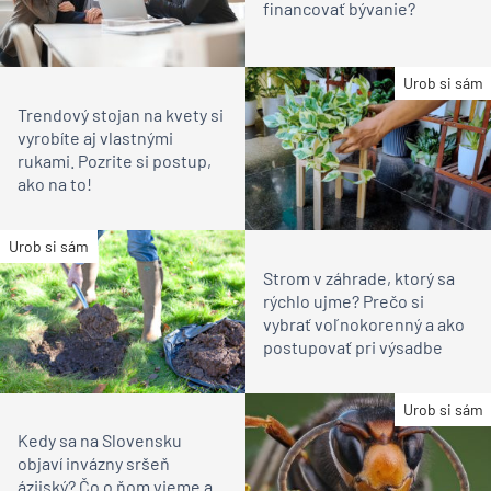
financovať bývanie?
Urob si sám
Trendový stojan na kvety si
vyrobíte aj vlastnými
rukami. Pozrite si postup,
ako na to!
Urob si sám
Strom v záhrade, ktorý sa
rýchlo ujme? Prečo si
vybrať voľnokorenný a ako
postupovať pri výsadbe
Urob si sám
Kedy sa na Slovensku
objaví invázny sršeň
ázijský? Čo o ňom vieme a