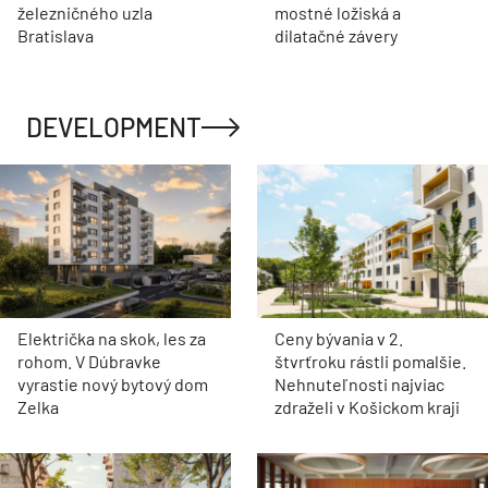
železničného uzla
mostné ložiská a
Bratislava
dilatačné závery
DEVELOPMENT
Električka na skok, les za
Ceny bývania v 2.
rohom. V Dúbravke
štvrťroku rástli pomalšie.
vyrastie nový bytový dom
Nehnuteľnosti najviac
Zelka
zdraželi v Košickom kraji