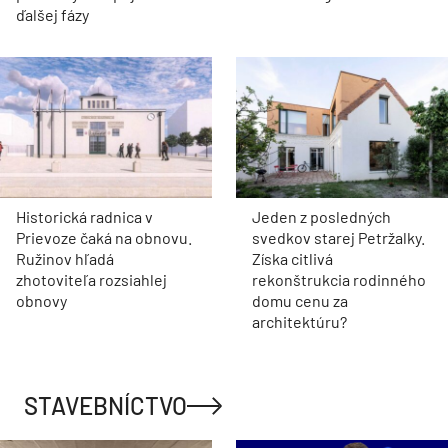
ďalšej fázy
Historická radnica v
Jeden z posledných
Prievoze čaká na obnovu.
svedkov starej Petržalky.
Ružinov hľadá
Získa citlivá
zhotoviteľa rozsiahlej
rekonštrukcia rodinného
obnovy
domu cenu za
architektúru?
STAVEBNÍCTVO