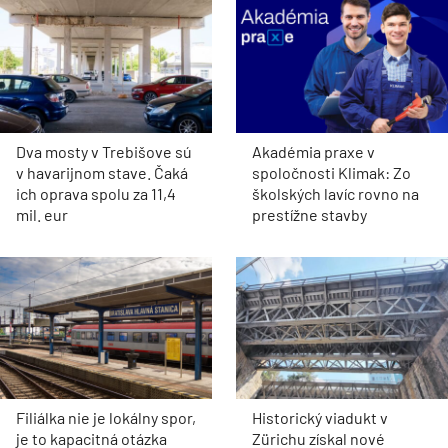
Dva mosty v Trebišove sú
Akadémia praxe v
v havarijnom stave. Čaká
spoločnosti Klimak: Zo
ich oprava spolu za 11,4
školských lavíc rovno na
mil. eur
prestížne stavby
Filiálka nie je lokálny spor,
Historický viadukt v
je to kapacitná otázka
Zürichu získal nové