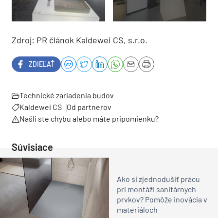
Zdroj: PR článok Kaldewei CS, s.r.o.
ZDIEĽAŤ
Technické zariadenia budov
Kaldewei CS
Od partnerov
Našli ste chybu alebo máte pripomienku?
Súvisiace
Ako si zjednodušiť prácu
pri montáži sanitárnych
prvkov? Pomôže inovácia v
materiáloch