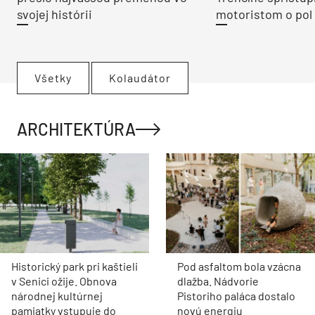
svojej histórii
motoristom o pol 
Všetky
Kolaudátor
ARCHITEKTÚRA
Historický park pri kaštieli
Pod asfaltom bola vzácna
v Senici ožije. Obnova
dlažba. Nádvorie
národnej kultúrnej
Pistoriho paláca dostalo
pamiatky vstupuje do
novú energiu