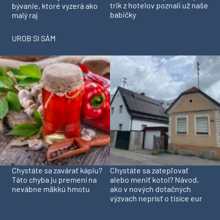
trik z hotelov poznali už naše
bývanie, ktoré vyzerá ako
babičky
malý raj
UROB SI SÁM
Chystáte sa zavárať kápiu?
Chystáte sa zatepľovať
Táto chyba ju premení na
alebo meniť kotol? Návod,
nevábne mäkkú hmotu
ako v nových dotačných
výzvach neprísť o tisíce eur