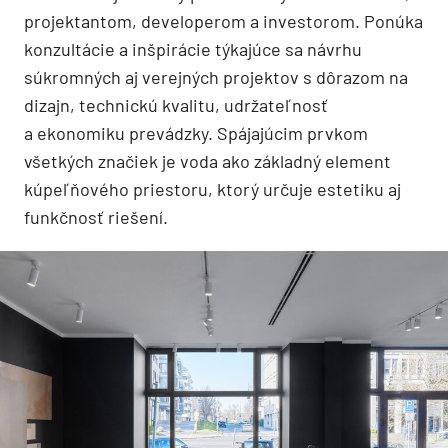
projektantom, developerom a investorom. Ponúka
konzultácie a inšpirácie týkajúce sa návrhu
súkromných aj verejných projektov s dôrazom na
dizajn, technickú kvalitu, udržateľnosť
a ekonomiku prevádzky. Spájajúcim prvkom
všetkých značiek je voda ako základný element
kúpeľňového priestoru, ktorý určuje estetiku aj
funkčnosť riešení.