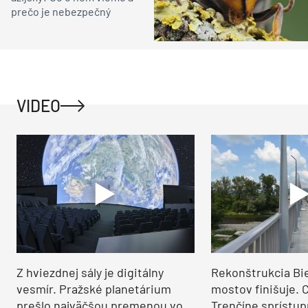
prečo je nebezpečný
VIDEO
Z hviezdnej sály je digitálny
Rekonštrukcia Bi
vesmír. Pražské planetárium
mostov finišuje. 
prešlo najväčšou premenou vo
Trenčíne sprístup