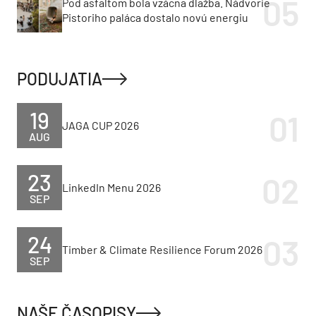
Pod asfaltom bola vzácna dlažba. Nádvorie
Pistoriho paláca dostalo novú energiu
PODUJATIA
19
JAGA CUP 2026
AUG
23
LinkedIn Menu 2026
SEP
24
Timber & Climate Resilience Forum 2026
SEP
NAŠE ČASOPISY