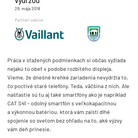
výdržou
29. mája 2018
Partneri sekcie:
Práca v sťažených podmienkach si občas vyžiada
nejakú tú obeť v podobe rozbitého displeja.
Vieme, že dnešné krehké zariadenia nevydržia to,
čo poctivé staré telefóny. Teda, väčšina z nich. Ale
našťastie sú tu aj také smartfóny ako je napríklad
CAT S41 – odolný smartfón s veľkokapacitnou
a výkonnou batériou, ktorá vám zaistí dlhé
spojenie so svetom bez ohľadu na to, aké výzvy
vám deň prinesie.