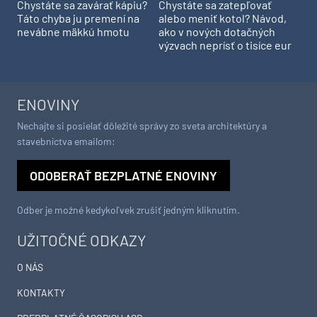
Chystáte sa zavárať kápiu?
Chystáte sa zatepľovať
Táto chyba ju premení na
alebo meniť kotol? Návod,
nevábne mäkkú hmotu
ako v nových dotačných
výzvach neprísť o tisíce eur
ENOVINY
Nechajte si posielať dôležité správy zo sveta architektúry a
stavebníctva emailom:
ODOBERAŤ BEZPLATNÉ ENOVINY
Odber je možné kedykoľvek zrušiť jedným kliknutím.
UŽITOČNÉ ODKAZY
O NÁS
KONTAKTY