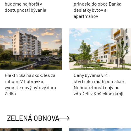
budeme najhorší v
prinesie do obce Banka
dostupnosti bývania
desiatky bytov a
apartmánov
Električka na skok, les za
Ceny bývania v 2.
rohom. V Dúbravke
štvrťroku rástli pomalšie.
vyrastie nový bytový dom
Nehnuteľnosti najviac
Zelka
zdraželi v Košickom kraji
ZELENÁ OBNOVA