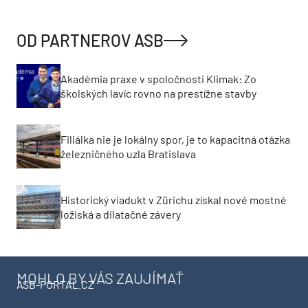
OD PARTNEROV ASB
Akadémia praxe v spoločnosti Klimak: Zo
školských lavíc rovno na prestížne stavby
Filiálka nie je lokálny spor, je to kapacitná otázka
železničného uzla Bratislava
Historický viadukt v Zürichu získal nové mostné
ložiská a dilatačné závery
MOHLO BY VÁS ZAUJÍMAŤ
ASB-PORTAL.CZ