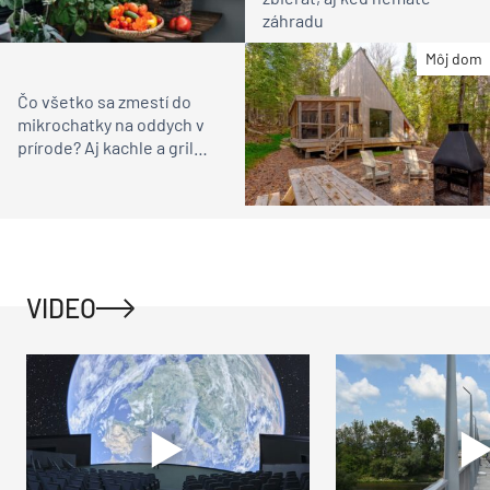
záhradu
Môj dom
Čo všetko sa zmestí do
mikrochatky na oddych v
prírode? Aj kachle a gril…
VIDEO