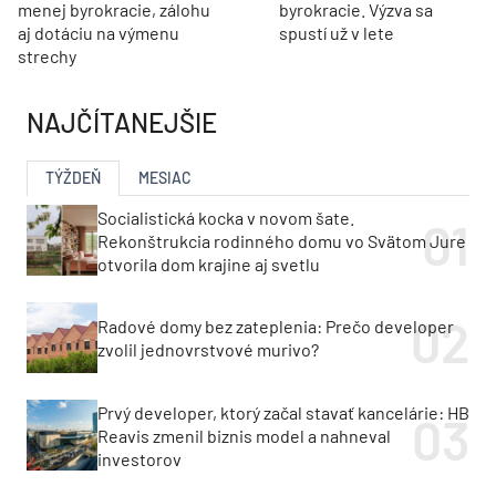
menej byrokracie, zálohu
byrokracie. Výzva sa
aj dotáciu na výmenu
spustí už v lete
strechy
NAJČÍTANEJŠIE
TÝŽDEŇ
MESIAC
Socialistická kocka v novom šate.
Rekonštrukcia rodinného domu vo Svätom Jure
otvorila dom krajine aj svetlu
Radové domy bez zateplenia: Prečo developer
zvolil jednovrstvové murivo?
Prvý developer, ktorý začal stavať kancelárie: HB
Reavis zmenil biznis model a nahneval
investorov