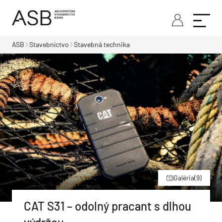
ASB
Stavebníctvo
Stavebná technika
Galéria
(9)
CAT S31 – odolný pracant s dlhou