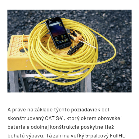
A práve na základe týchto požiadaviek bol
skonštruovaný CAT S41, ktorý okrem obrovskej
batérie a odolnej konštrukcie poskytne tiež
bohatú výbavu. Tá zahŕňa veľký 5-palcový FullHD