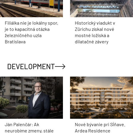
Filiálka nie je lokálny spor,
Historický viadukt v
je to kapacitná otázka
Zürichu získal nové
železničného uzla
mostné ložiská a
Bratislava
dilatačné závery
DEVELOPMENT
Ján Palenčár: Ak
Nové bývanie pri Sĺňave.
neurobíme zmeny, stále
Ardea Residence