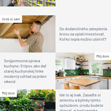
Urob si sám
Do dodatočného zateplenia
krovu sa oplatí investovať.
Koľko tepla možno ušetriť?
Môj dom
Svojpomocná úprava
kuchyne: 5 tipov, ako dať
starej kuchynskej linke
moderný vzhľad za jeden
víkend
Môj dom
Ide to aj inak. Zasaďte si
zeleninu a bylinky týmto
spôsobom, úrodu budete
zbierať, aj keď nemáte