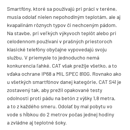
Smartfóny, ktoré sa používajú pri práci v teréne,
musia odolať nielen nepohodlným teplotám, ale aj
kvapalinám rôznych typov či nechceným pádom.
Na stavbe, pri veľkých výkyvoch teplôt alebo pri
celodennom používaní v prašných priestoroch
klasické telefóny obyčajne vypovedajú svoju
službu. V priemysle to jednoducho nemá
konkurencia ľahké. CAT však prežije všetko, a to
vďaka ochrane IP68 a MIL SPEC 810G. Rovnako ako
u všetkých smartfónov danej kategórie, CAT S41 je
zostavený tak, aby prežil opakované testy
odolnosti proti pádu na betón z výšky 1,8 metra,
a to z každého smeru. Odolať by mal pobytu vo
vode s hĺbkou do 2 metrov počas jednej hodiny
a zvládne aj teplotné šoky.