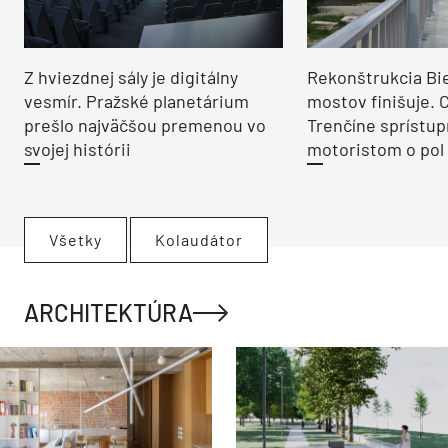
Z hviezdnej sály je digitálny
Rekonštrukcia Bi
vesmír. Pražské planetárium
mostov finišuje. 
prešlo najväčšou premenou vo
Trenčíne sprístup
svojej histórii
motoristom o pol 
Všetky
Kolaudátor
ARCHITEKTÚRA