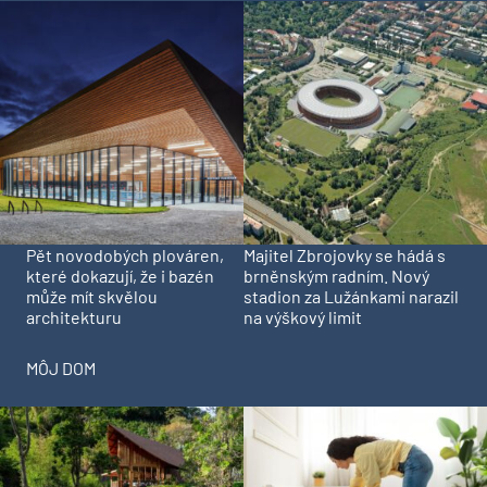
Pět novodobých plováren,
Majitel Zbrojovky se hádá s
které dokazují, že i bazén
brněnským radním. Nový
může mít skvělou
stadion za Lužánkami narazil
architekturu
na výškový limit
MÔJ DOM