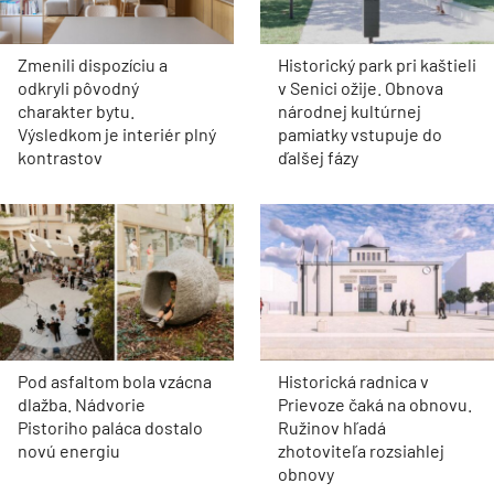
Zmenili dispozíciu a
Historický park pri kaštieli
odkryli pôvodný
v Senici ožije. Obnova
charakter bytu.
národnej kultúrnej
Výsledkom je interiér plný
pamiatky vstupuje do
kontrastov
ďalšej fázy
Pod asfaltom bola vzácna
Historická radnica v
dlažba. Nádvorie
Prievoze čaká na obnovu.
Pistoriho paláca dostalo
Ružinov hľadá
novú energiu
zhotoviteľa rozsiahlej
obnovy