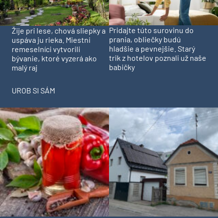
Pridajte túto surovinu do
Žije pri lese, chová sliepky a
prania, obliečky budú
uspáva ju rieka. Miestni
hladšie a pevnejšie. Starý
remeselníci vytvorili
trik z hotelov poznali už naše
bývanie, ktoré vyzerá ako
babičky
malý raj
UROB SI SÁM