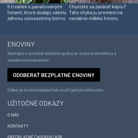
5 trvaliek s panašovanými
Chystáte sa zavárať kápiu?
listami, ktoré dodajú vášmu
Táto chyba ju premení na
záhonu celosezónny šmrnc
nevábne mäkkú hmotu
ENOVINY
Nechajte si posielať dôležité správy zo sveta architektúry a
stavebníctva emailom:
ODOBERAŤ BEZPLATNÉ ENOVINY
Odber je možné kedykoľvek zrušiť jedným kliknutím.
UŽITOČNÉ ODKAZY
O NÁS
KONTAKTY
PREDPLATNÉ ČASOPISU ASB