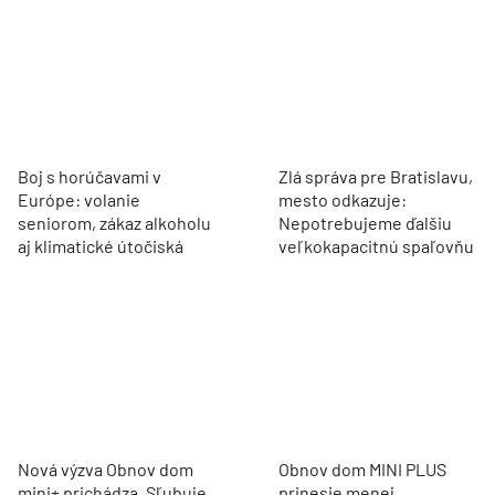
Boj s horúčavami v
Zlá správa pre Bratislavu,
Európe: volanie
mesto odkazuje:
seniorom, zákaz alkoholu
Nepotrebujeme ďalšiu
aj klimatické útočiská
veľkokapacitnú spaľovňu
Nová výzva Obnov dom
Obnov dom MINI PLUS
mini+ prichádza. Sľubuje
prinesie menej