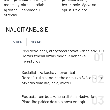
menej byrokracie, zálohu
byrokracie. Výzva sa
aj dotáciu na výmenu
spustí už v lete
strechy
NAJČÍTANEJŠIE
TÝŽDEŇ
MESIAC
Prvý developer, ktorý začal stavať kancelárie: HB
Reavis zmenil biznis model a nahneval
investorov
Socialistická kocka v novom šate.
Rekonštrukcia rodinného domu vo Svätom Jure
otvorila dom krajine aj svetlu
Pod asfaltom bola vzácna dlažba. Nádvorie
Pistoriho paláca dostalo novú energiu