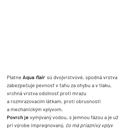
Platne
Aqua
flair
sú dvoj­vrstvové, spodná vrstva
zabezpečuje pevnosť v ťahu za ohybu a v tlaku,
vrchná vrstva odolnosť proti mrazu
a rozmrazovacím látkam, proti obrusnosti
a mechanickým vplyvom
.
Povrch je
vymývaný vodou, s jemnou fázou a je už
pri výrobe impregnovaný,
čo má priaznivý vplyv