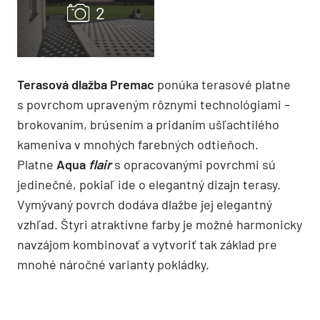
Terasová dlažba Premac
ponúka terasové platne
s povrchom upraveným rôznymi technológiami –
brokovaním, brúsením a pridaním ušľachtilého
kameniva v mnohých farebných odtieňoch.
Platne
Aqua
flair
s opracovanými povrchmi sú
jedinečné, pokiaľ ide o elegantný dizajn terasy.
Vymývaný povrch dodáva dlažbe jej elegantný
vzhľad. Štyri atraktívne farby je možné harmonicky
navzájom kombinovať a vytvoriť tak základ pre
mnohé náročné varianty pokládky.