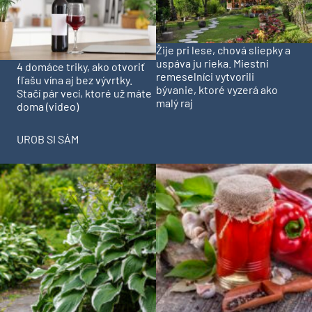
Žije pri lese, chová sliepky a
uspáva ju rieka. Miestni
4 domáce triky, ako otvoriť
remeselníci vytvorili
fľašu vína aj bez vývrtky.
bývanie, ktoré vyzerá ako
Stačí pár vecí, ktoré už máte
malý raj
doma (video)
UROB SI SÁM