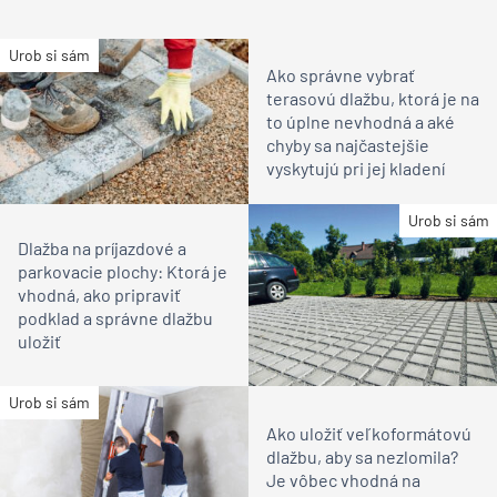
Urob si sám
Ako správne vybrať
terasovú dlažbu, ktorá je na
to úplne nevhodná a aké
chyby sa najčastejšie
vyskytujú pri jej kladení
Urob si sám
Dlažba na príjazdové a
parkovacie plochy: Ktorá je
vhodná, ako pripraviť
podklad a správne dlažbu
uložiť
Urob si sám
Ako uložiť veľkoformátovú
dlažbu, aby sa nezlomila?
Je vôbec vhodná na