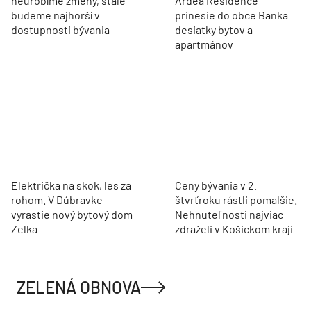
neurobíme zmeny, stále
Ardea Residence
budeme najhorší v
prinesie do obce Banka
dostupnosti bývania
desiatky bytov a
apartmánov
Električka na skok, les za
Ceny bývania v 2.
rohom. V Dúbravke
štvrťroku rástli pomalšie.
vyrastie nový bytový dom
Nehnuteľnosti najviac
Zelka
zdraželi v Košickom kraji
ZELENÁ OBNOVA