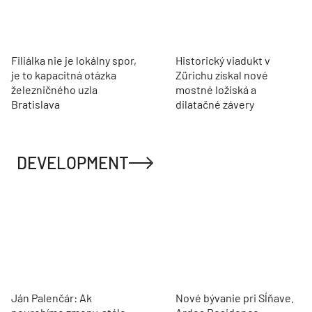
Filiálka nie je lokálny spor,
Historický viadukt v
je to kapacitná otázka
Zürichu získal nové
železničného uzla
mostné ložiská a
Bratislava
dilatačné závery
DEVELOPMENT
Ján Palenčár: Ak
Nové bývanie pri Sĺňave.