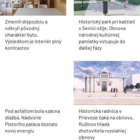
Zmenili dispozíciu a
Historický park pri kaštieli
odkryli pôvodný
v Senici ožije. Obnova
charakter bytu.
národnej kultúrnej
Výsledkom je interiér plný
pamiatky vstupuje do
kontrastov
ďalšej fázy
Pod asfaltom bola vzácna
Historická radnica v
dlažba. Nádvorie
Prievoze čaká na obnovu.
Pistoriho paláca dostalo
Ružinov hľadá
novú energiu
zhotoviteľa rozsiahlej
obnovy