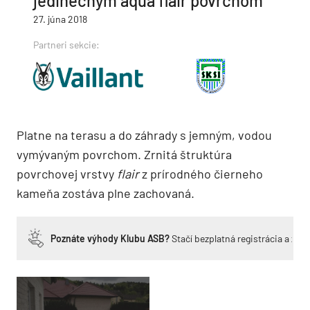
jedinečným aqua flair povrchom
27. júna 2018
Partneri sekcie:
Platne na terasu a do záhrady s jemným, vodou
vymývaným povrchom. Zrnitá štruktúra
povrchovej vrstvy
flair
z prírodného čierneho
kameňa zostáva plne zachovaná.
Poznáte výhody Klubu ASB?
Stačí bezplatná registrácia a zí