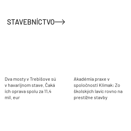
STAVEBNÍCTVO
Dva mosty v Trebišove sú
Akadémia praxe v
v havarijnom stave. Čaká
spoločnosti Klimak: Zo
ich oprava spolu za 11,4
školských lavíc rovno na
mil. eur
prestížne stavby