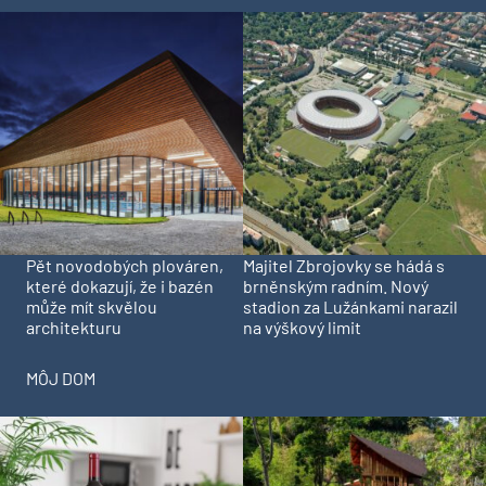
Pět novodobých plováren,
Majitel Zbrojovky se hádá s
které dokazují, že i bazén
brněnským radním. Nový
může mít skvělou
stadion za Lužánkami narazil
architekturu
na výškový limit
MÔJ DOM