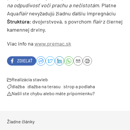
na odpudivosť voči prachu a nečistotám.
Platne
Aqua
flair
nevyžadujú žiadnu ďalšiu impregnáciu
Štruktúra:
dvojvrstvová, s povrchom
flair
z čiernej
kamennej drviny.
Viac info na
www.premac.sk
ZDIEĽAŤ
Realizácia stavieb
dlažba
dlažba na terasu
strop a podlaha
Našli ste chybu alebo máte pripomienku?
Žiadne články