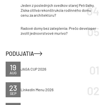
Jeden z posledných svedkov starej Petržalky.
Získa citlivá rekonštrukcia rodinného domu
cenu za architektúru?
Radové domy bez zateplenia: Prečo developer
zvolil jednovrstvové murivo?
PODUJATIA
19
JAGA CUP 2026
AUG
23
LinkedIn Menu 2026
SEP