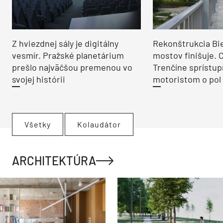
Z hviezdnej sály je digitálny
Rekonštrukcia Bi
vesmír. Pražské planetárium
mostov finišuje. 
prešlo najväčšou premenou vo
Trenčíne sprístup
svojej histórii
motoristom o pol 
Všetky
Kolaudátor
ARCHITEKTÚRA