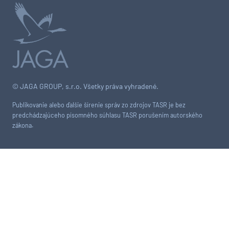
© JAGA GROUP, s.r.o. Všetky práva vyhradené.
Publikovanie alebo ďalšie šírenie správ zo zdrojov TASR je bez
predchádzajúceho písomného súhlasu TASR porušením autorského
zákona.