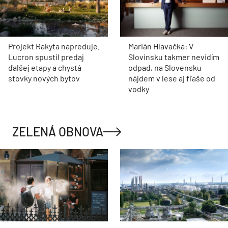
Projekt Rakyta napreduje.
Marián Hlavačka: V
Lucron spustil predaj
Slovinsku takmer nevidím
ďalšej etapy a chystá
odpad, na Slovensku
stovky nových bytov
nájdem v lese aj fľaše od
vodky
ZELENÁ OBNOVA