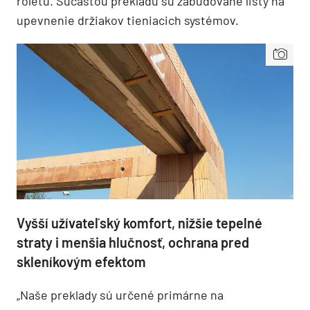
roletu. Súčasťou prekladu sú zabudované lišty na
upevnenie držiakov tieniacich systémov.
Vyšší užívateľský komfort, nižšie tepelné
straty i menšia hlučnosť, ochrana pred
skleníkovým efektom
„Naše preklady sú určené primárne na