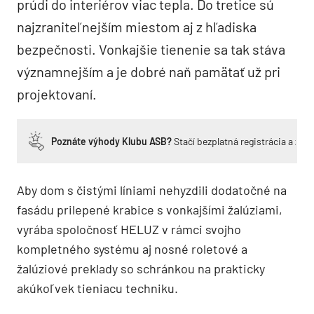
prúdi do interiérov viac tepla. Do tretice sú
najzraniteľnejším miestom aj z hľadiska
bezpečnosti. Vonkajšie tienenie sa tak stáva
významnejším a je dobré naň pamätať už pri
projektovaní.
Poznáte výhody Klubu ASB?
Stačí bezplatná registrácia a zí
Aby dom s čistými líniami nehyzdili dodatočné na
fasádu prilepené krabice s vonkajšími žalúziami,
vyrába spoločnosť HELUZ v rámci svojho
kompletného systému aj nosné roletové a
žalúziové preklady so schránkou na prakticky
akúkoľvek tieniacu techniku.