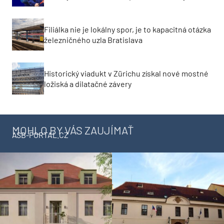
Filiálka nie je lokálny spor, je to kapacitná otázka
železničného uzla Bratislava
Historický viadukt v Zürichu získal nové mostné
ložiská a dilatačné závery
MOHLO BY VÁS ZAUJÍMAŤ
ASB-PORTAL.CZ