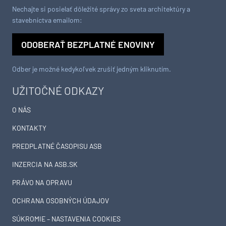
Nechajte si posielať dôležité správy zo sveta architektúry a
stavebníctva emailom:
ODOBERAŤ BEZPLATNÉ ENOVINY
Odber je možné kedykoľvek zrušiť jedným kliknutím.
UŽITOČNÉ ODKAZY
O NÁS
KONTAKTY
PREDPLATNÉ ČASOPISU ASB
INZERCIA NA ASB.SK
PRÁVO NA OPRAVU
OCHRANA OSOBNÝCH ÚDAJOV
SÚKROMIE – NASTAVENIA COOKIES