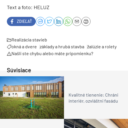
Text a foto: HELUZ
ZDIEĽAŤ
Realizácia stavieb
okná a dvere
základy a hrubá stavba
žalúzie a rolety
Našli ste chybu alebo máte pripomienku?
Súvisiace
Kvalitné tienenie: Chráni
interiér, ozvláštni fasádu