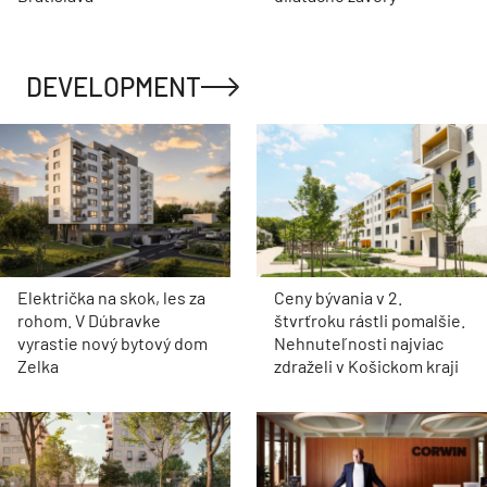
DEVELOPMENT
Električka na skok, les za
Ceny bývania v 2.
rohom. V Dúbravke
štvrťroku rástli pomalšie.
vyrastie nový bytový dom
Nehnuteľnosti najviac
Zelka
zdraželi v Košickom kraji