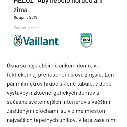
HELUZ: Aby nebolo horúco ani
zima
15. apríla 2019
Partneri sekcie:
Okná sú najslabším článkom domu, vo
faktickom aj prenesenom slova zmysle. Len
pár milimetrov hrubé sklené tabule, v dobe
výstavby nízkoenergetických domov a
súčasne svetelnejších interiérov s väčšími
zasklenými plochami, sú v zime miestom
najväčších tepelných únikov. V lete zase nimi