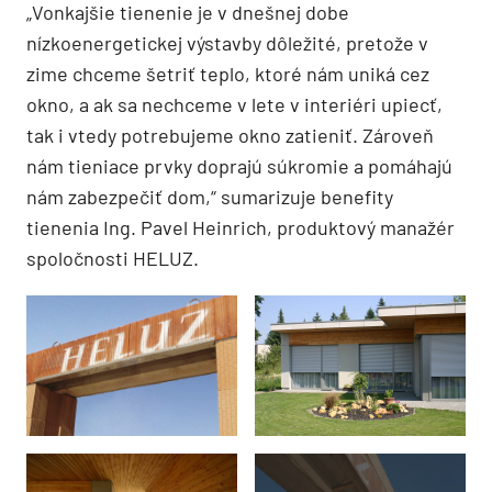
„Vonkajšie tienenie je v dnešnej dobe
nízkoenergetickej výstavby dôležité, pretože v
zime chceme šetriť teplo, ktoré nám uniká cez
okno, a ak sa nechceme v lete v interiéri upiecť,
tak i vtedy potrebujeme okno zatieniť. Zároveň
nám tieniace prvky doprajú súkromie a pomáhajú
nám zabezpečiť dom,“ sumarizuje benefity
tienenia Ing. Pavel Heinrich, produktový manažér
spoločnosti HELUZ.