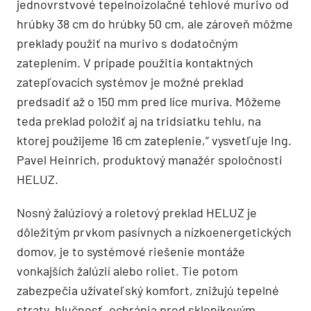
jednovrstvové tepelnoizolačné tehlové murivo od
hrúbky 38 cm do hrúbky 50 cm, ale zároveň môžme
preklady použiť na murivo s dodatočným
zateplením. V prípade použitia kontaktných
zatepľovacích systémov je možné preklad
predsadiť až o 150 mm pred líce muriva. Môžeme
teda preklad položiť aj na tridsiatku tehlu, na
ktorej použijeme 16 cm zateplenie,“ vysvetľuje Ing.
Pavel Heinrich, produktový manažér spoločnosti
HELUZ.
Nosný žalúziový a roletový preklad HELUZ je
dôležitým prvkom pasívnych a nízkoenergetických
domov, je to systémové riešenie montáže
vonkajších žalúzií alebo roliet. Tie potom
zabezpečia užívateľský komfort, znižujú tepelné
straty, hlučnosť, ochránia pred skleníkovým