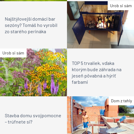
Urob si sám
Najštýlovejší domáci bar
sezóny? Tomáš ho vyrobil
zo starého perináka
Urob si sám
TOP 5 trvaliek, vďaka
ktorým bude záhrada na
jeseň pôvabná a hýriť
farbami
Dom z tehly
Stavba domu svojpomocne
– trúfnete si?