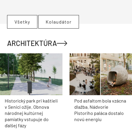
Všetky
Kolaudátor
ARCHITEKTÚRA
Historický park pri kaštieli
Pod asfaltom bola vzácna
v Senici ožije. Obnova
dlažba. Nádvorie
národnej kultúrnej
Pistoriho paláca dostalo
pamiatky vstupuje do
novú energiu
ďalšej fázy