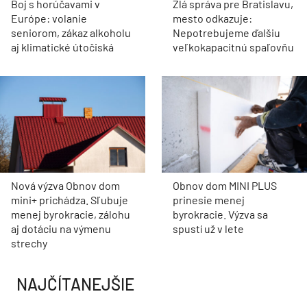
Boj s horúčavami v
Zlá správa pre Bratislavu,
Európe: volanie
mesto odkazuje:
seniorom, zákaz alkoholu
Nepotrebujeme ďalšiu
aj klimatické útočiská
veľkokapacitnú spaľovňu
Nová výzva Obnov dom
Obnov dom MINI PLUS
mini+ prichádza. Sľubuje
prinesie menej
menej byrokracie, zálohu
byrokracie. Výzva sa
aj dotáciu na výmenu
spustí už v lete
strechy
NAJČÍTANEJŠIE