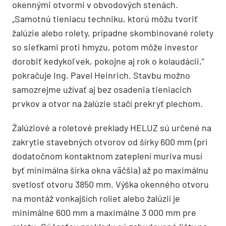
okennými otvormi v obvodových stenách.
„Samotnú tieniacu techniku, ktorú môžu tvoriť
žalúzie alebo rolety, prípadne skombinované rolety
so sieťkami proti hmyzu, potom môže investor
dorobiť kedykoľvek, pokojne aj rok o kolaudácii,“
pokračuje Ing. Pavel Heinrich. Stavbu možno
samozrejme užívať aj bez osadenia tieniacich
prvkov a otvor na žalúzie stačí prekryť plechom.
Žalúziové a roletové preklady HELUZ sú určené na
zakrytie stavebných otvorov od šírky 600 mm (pri
dodatočnom kontaktnom zateplení muriva musí
byť minimálna šírka okna väčšia) až po maximálnu
svetlosť otvoru 3850 mm. Výška okenného otvoru
na montáž vonkajších roliet alebo žalúzií je
minimálne 600 mm a maximálne 3 000 mm pre