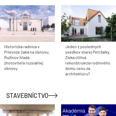
Historická radnica v
Jeden z posledných
Prievoze čaká na obnovu.
svedkov starej Petržalky.
Ružinov hľadá
Získa citlivá
zhotoviteľa rozsiahlej
rekonštrukcia rodinného
obnovy
domu cenu za
architektúru?
STAVEBNÍCTVO