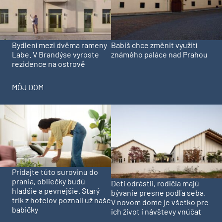
Bydlení mezi dvěma rameny
Babiš chce změnit využití
Labe. V Brandýse vyroste
známého paláce nad Prahou
rezidence na ostrově
MÔJ DOM
Pridajte túto surovinu do
prania, obliečky budú
Deti odrástli, rodičia majú
hladšie a pevnejšie. Starý
bývanie presne podľa seba.
trik z hotelov poznali už naše
V novom dome je všetko pre
babičky
ich život i návštevy vnúčat