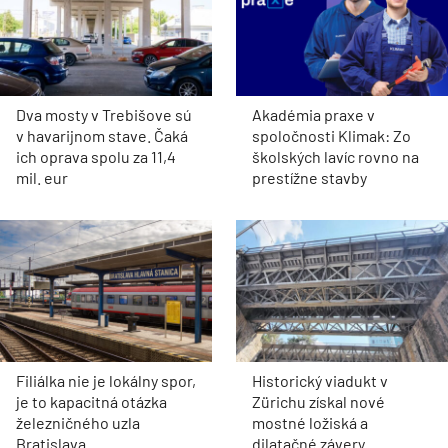
Dva mosty v Trebišove sú
Akadémia praxe v
v havarijnom stave. Čaká
spoločnosti Klimak: Zo
ich oprava spolu za 11,4
školských lavíc rovno na
mil. eur
prestížne stavby
Filiálka nie je lokálny spor,
Historický viadukt v
je to kapacitná otázka
Zürichu získal nové
železničného uzla
mostné ložiská a
Bratislava
dilatačné závery