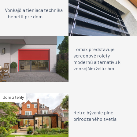
Vonkajšia tieniaca technika
– benefit pre dom
Lomax predstavuje
screenové rolety –
modernú alternatívu k
vonkajším žalúziám
Dom z tehly
Retro bývanie plné
prirodzeného svetla