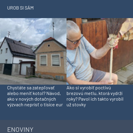
UROB SI SÁM
Chystáte sa zatepľovať
Ako si vyrobiť poctivú
alebo meniť kotol? Návod,
brezovú metlu, ktorá vydrží
ako v nových dotačných
roky? Pavol ich takto vyrobil
výzvach neprísť o tisíce eur
už stovky
ENOVINY