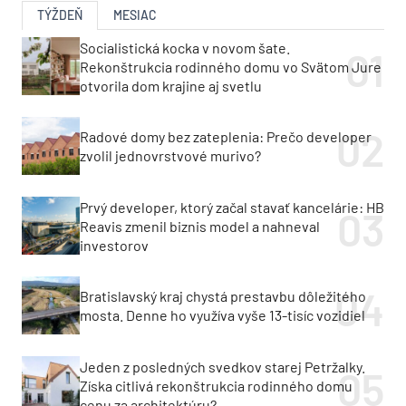
TÝŽDEŇ
MESIAC
Socialistická kocka v novom šate.
Rekonštrukcia rodinného domu vo Svätom Jure
otvorila dom krajine aj svetlu
Radové domy bez zateplenia: Prečo developer
zvolil jednovrstvové murivo?
Prvý developer, ktorý začal stavať kancelárie: HB
Reavis zmenil biznis model a nahneval
investorov
Bratislavský kraj chystá prestavbu dôležitého
mosta. Denne ho využíva vyše 13-tisíc vozidiel
Jeden z posledných svedkov starej Petržalky.
Získa citlivá rekonštrukcia rodinného domu
cenu za architektúru?