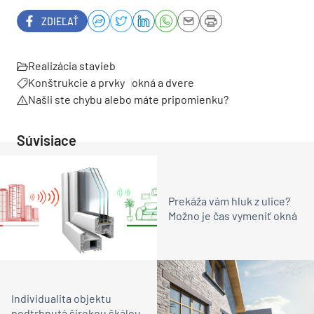
ZDIEĽAŤ
Realizácia stavieb
Konštrukcie a prvky
okná a dvere
Našli ste chybu alebo máte pripomienku?
Súvisiace
Prekáža vám hluk z ulice?
Možno je čas vymeniť okná
Individualita objektu
podtrhnutá širokou škálou