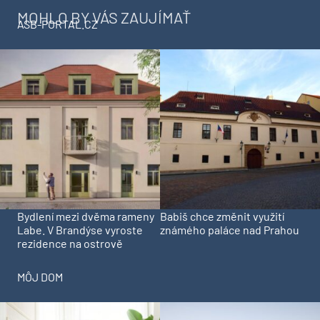
MOHLO BY VÁS ZAUJÍMAŤ
ASB-PORTAL.CZ
Bydlení mezi dvěma rameny
Babiš chce změnit využití
Labe. V Brandýse vyroste
známého paláce nad Prahou
rezidence na ostrově
MÔJ DOM