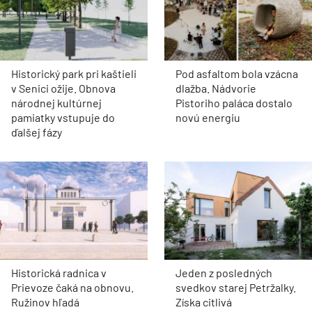
Historický park pri kaštieli
Pod asfaltom bola vzácna
v Senici ožije. Obnova
dlažba. Nádvorie
národnej kultúrnej
Pistoriho paláca dostalo
pamiatky vstupuje do
novú energiu
ďalšej fázy
Historická radnica v
Jeden z posledných
Prievoze čaká na obnovu.
svedkov starej Petržalky.
Ružinov hľadá
Získa citlivá