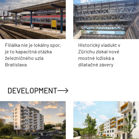
Filiálka nie je lokálny spor,
Historický viadukt v
je to kapacitná otázka
Zürichu získal nové
železničného uzla
mostné ložiská a
Bratislava
dilatačné závery
DEVELOPMENT