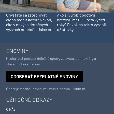
Chystáte sa zatepľovať
Ako si vyrobiť poctivú
alebo meniť kotol? Návod,
brezovú metlu, ktorá vydrží
ako v nových dotačných
roky? Pavol ich takto vyrobil
výzvach neprísť o tisíce eur
už stovky
ENOVINY
Nechajte si posielať dôležité správy zo sveta architektúry a
stavebníctva emailom:
ODOBERAŤ BEZPLATNÉ ENOVINY
Odber je možné kedykoľvek zrušiť jedným kliknutím.
UŽITOČNÉ ODKAZY
O NÁS