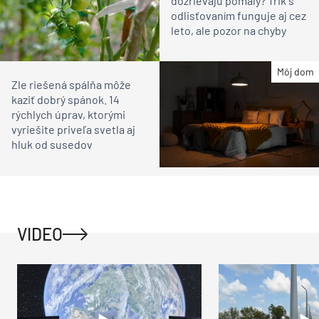
dozrievajú pomaly? Trik s
odlisťovaním funguje aj cez
leto, ale pozor na chyby
Môj dom
Zle riešená spálňa môže
kaziť dobrý spánok. 14
rýchlych úprav, ktorými
vyriešite priveľa svetla aj
hluk od susedov
VIDEO