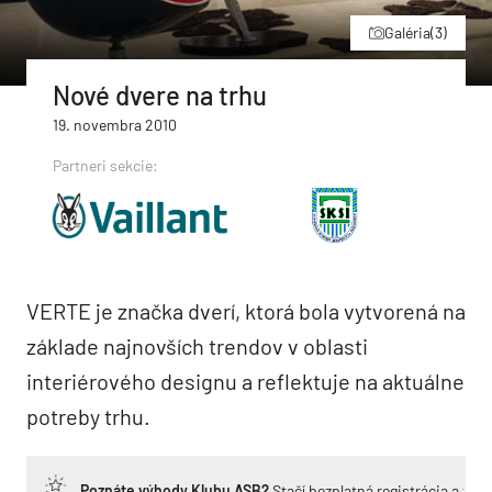
Galéria
(3)
Nové dvere na trhu
19. novembra 2010
Partneri sekcie:
VERTE je značka dverí, ktorá bola vytvorená na
základe najnovších trendov v oblasti
interiérového designu a reflektuje na aktuálne
potreby trhu.
Poznáte výhody Klubu ASB?
Stačí bezplatná registrácia a zí