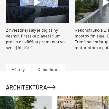
Z hviezdnej sály je digitálny
Rekonštrukcia Bi
vesmír. Pražské planetárium
mostov finišuje. 
prešlo najväčšou premenou vo
Trenčíne sprístup
svojej histórii
motoristom o pol 
Všetky
Kolaudátor
ARCHITEKTÚRA