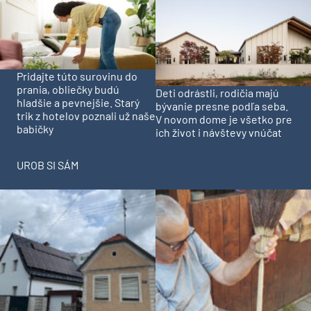
Pridajte túto surovinu do
prania, obliečky budú
Deti odrástli, rodičia majú
hladšie a pevnejšie. Starý
bývanie presne podľa seba.
trik z hotelov poznali už naše
V novom dome je všetko pre
babičky
ich život i návštevy vnúčat
UROB SI SÁM