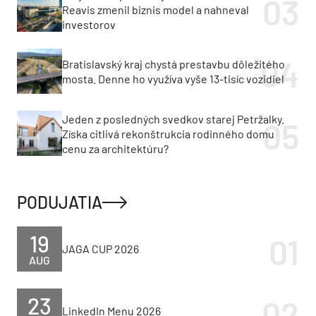
Reavis zmenil biznis model a nahneval
investorov
Bratislavský kraj chystá prestavbu dôležitého
mosta. Denne ho využíva vyše 13-tisíc vozidiel
Jeden z posledných svedkov starej Petržalky.
Získa citlivá rekonštrukcia rodinného domu
cenu za architektúru?
PODUJATIA
19
JAGA CUP 2026
AUG
23
LinkedIn Menu 2026