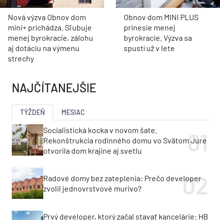
Nová výzva Obnov dom
Obnov dom MINI PLUS
mini+ prichádza. Sľubuje
prinesie menej
menej byrokracie, zálohu
byrokracie. Výzva sa
aj dotáciu na výmenu
spustí už v lete
strechy
NAJČÍTANEJŠIE
TÝŽDEŇ
MESIAC
Socialistická kocka v novom šate.
Rekonštrukcia rodinného domu vo Svätom Jure
otvorila dom krajine aj svetlu
Radové domy bez zateplenia: Prečo developer
zvolil jednovrstvové murivo?
Prvý developer, ktorý začal stavať kancelárie: HB