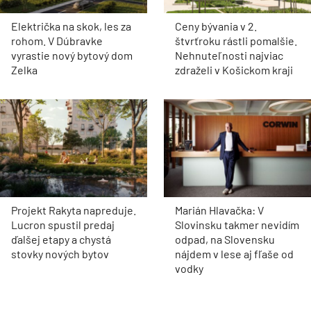
Električka na skok, les za
Ceny bývania v 2.
rohom. V Dúbravke
štvrťroku rástli pomalšie.
vyrastie nový bytový dom
Nehnuteľnosti najviac
Zelka
zdraželi v Košickom kraji
Projekt Rakyta napreduje.
Marián Hlavačka: V
Lucron spustil predaj
Slovinsku takmer nevidím
ďalšej etapy a chystá
odpad, na Slovensku
stovky nových bytov
nájdem v lese aj fľaše od
vodky