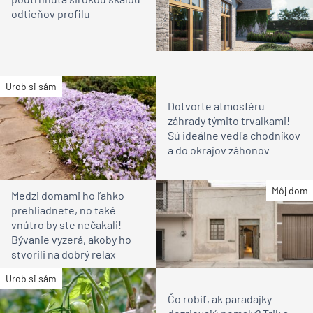
odtieňov profilu
Urob si sám
Dotvorte atmosféru
záhrady týmito trvalkami!
Sú ideálne vedľa chodníkov
a do okrajov záhonov
Môj dom
Medzi domami ho ľahko
prehliadnete, no také
vnútro by ste nečakali!
Bývanie vyzerá, akoby ho
stvorili na dobrý relax
Urob si sám
Čo robiť, ak paradajky