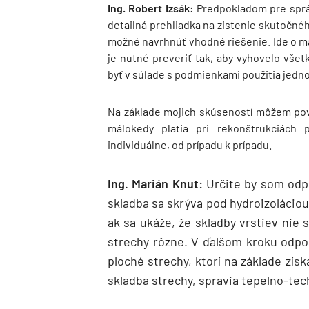
Ing. Robert Izsák:
Predpokladom pre správ
detailná prehliadka na zistenie skutočnéh
možné navrhnúť vhodné riešenie. Ide o ma
je nutné preveriť tak, aby vyhovelo vš
byť v súlade s podmienkami použitia jed
Na základe mojich skúseností môžem pove
málokedy platia pri rekonštrukciách 
individuálne, od prípadu k prípadu.
Ing. Marián Knut:
Určite by som odpo
skladba sa skrýva pod hydroizoláciou.
ak sa ukáže, že skladby vrstiev nie
strechy rôzne. V ďalšom kroku odpo
ploché strechy, ktorí na základe zís
skladba strechy, spravia tepelno-tec