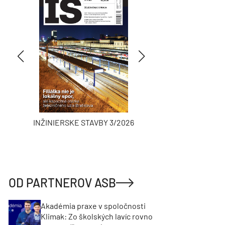
INŽINIERSKE STAVBY 3/2026
ASB
OD PARTNEROV ASB
Akadémia praxe v spoločnosti
Klimak: Zo školských lavíc rovno