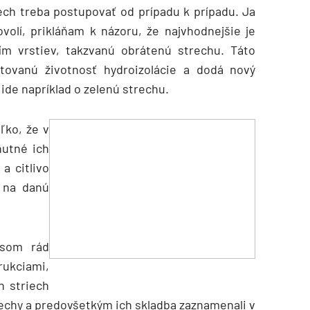
iech treba postupovať od prípadu k prípadu. Ja
volí, prikláňam k názoru, že najvhodnejšie je
m vrstiev, takzvanú obrátenú strechu. Táto
tovanú životnosť hydroizolácie a dodá nový
 ide napríklad o zelenú strechu.
ľko, že v
nutné ich
a citlivo
 na danú
som rád
rukciami,
h striech
rechy a predovšetkým ich skladba zaznamenali v