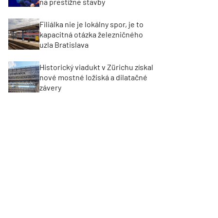
na prestížne stavby
Filiálka nie je lokálny spor, je to
kapacitná otázka železničného
uzla Bratislava
Historický viadukt v Zürichu získal
nové mostné ložiská a dilatačné
závery