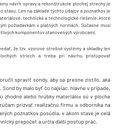
ny návrh opravy a rekonštrukcie plochej strechy je
o stavu. Len na základe týchto údajov a poznatkov je
teriálové, technické a technologické riešenie, ktoré
etkým požiadavkám v platných normách. Súčasne musí
notlivých komponentov stanovených výrobcami.
dať, že tzv. vzorové strešné systémy a skladby len
plochých striech a treba pri návrhu pristúpovať
ručil spraviť sondy, aby sa presne zistilo, aká
 Sond by malo byť čo najviac, hlavne v prípade,
 sú zhodné alebo hrúbky materiálov sú v ploche
rúčam prizvať realizačnú firmu a odborníka na
kaných poznatkov posúdia, v akom stave je celá
hnický prepočet a určia ďalší postup prác.