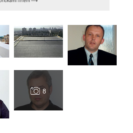
ebríčkami firiem ⟶
TZB HAUSTECHNIK 3/2026