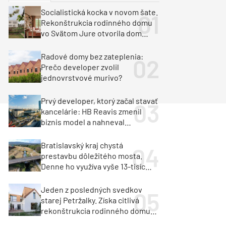
y
Klimatizácia a vetranie
Socialistická kocka v novom šate.
urz Milan Murcka
Rekonštrukcia rodinného domu
vo Svätom Jure otvorila dom
krajine aj svetlu
Radové domy bez zateplenia:
Prečo developer zvolil
jednovrstvové murivo?
Prvý developer, ktorý začal stavať
kancelárie: HB Reavis zmenil
biznis model a nahneval
investorov
Bratislavský kraj chystá
prestavbu dôležitého mosta.
Denne ho využíva vyše 13-tisíc
vozidiel
Jeden z posledných svedkov
starej Petržalky. Získa citlivá
rekonštrukcia rodinného domu
cenu za architektúru?