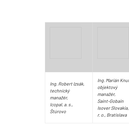
Ing. Marián Knut
I
ng. Robert Izsák,
objektový
technický
manažér,
manažér,
Saint-Gobain
Icopal, a. s.,
Isover Slovakia,
Štúrovo
r. o., Bratislava