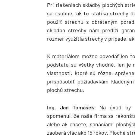
Pri riešeniach skladby plochých str
sa osobne, ak to statika strechy do
použiť strechu s obráteným poradí
skladba strechy nám predĺži garan
rozmer využitia strechy v prípade, ak
K materiálom možno povedať len to
podstate sú všetky vhodné, len je 
vlastnosti, ktoré sú rôzne, správne 
prispôsobiť požiadavkám kladeným
plochú strechu.
Ing. Jan Tomášek:
Na úvod by 
spomenul, že naša firma sa rekonšt
alebo ak chcete, sanáciami plochýc
zaoberá viac ako 15 rokov. Ploché st