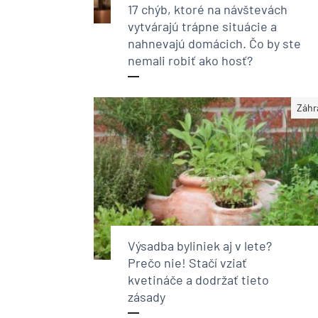
17 chýb, ktoré na návštevách
vytvárajú trápne situácie a
nahnevajú domácich. Čo by ste
nemali robiť ako hosť?
Záhr
Výsadba byliniek aj v lete?
Prečo nie! Stačí vziať
kvetináče a dodržať tieto
zásady