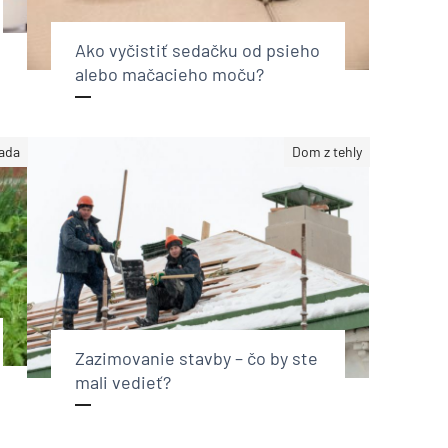
Ako vyčistiť sedačku od psieho
alebo mačacieho moču?
ada
Dom z tehly
Zazimovanie stavby – čo by ste
mali vedieť?