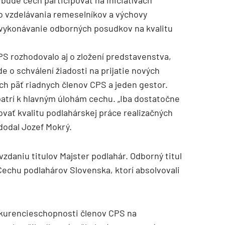
o vzdelávania remeselníkov a výchovy
 vykonávanie odborných posudkov na kvalitu
PS rozhodovalo aj o zložení predstavenstva,
e o schválení žiadosti na prijatie nových
ch päť riadnych členov CPS a jeden gestor.
patrí k hlavným úlohám cechu. „Iba dostatočne
vať kvalitu podlahárskej práce realizačných
 dodal Jozef Mokrý.
zdaniu titulov Majster podlahár. Odborný titul
Cechu podlahárov Slovenska, ktorí absolvovali
nkurencieschopnosti členov CPS na