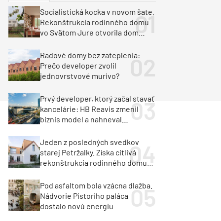
y
Klimatizácia a vetranie
Socialistická kocka v novom šate.
urz Milan Murcka
Rekonštrukcia rodinného domu
vo Svätom Jure otvorila dom
krajine aj svetlu
Radové domy bez zateplenia:
Prečo developer zvolil
jednovrstvové murivo?
Prvý developer, ktorý začal stavať
kancelárie: HB Reavis zmenil
biznis model a nahneval
investorov
Jeden z posledných svedkov
starej Petržalky. Získa citlivá
rekonštrukcia rodinného domu
cenu za architektúru?
Pod asfaltom bola vzácna dlažba.
Nádvorie Pistoriho paláca
dostalo novú energiu