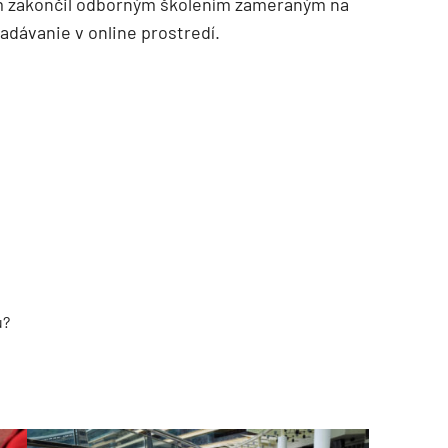
 zakončil odborným školením zameraným na
adávanie v online prostredí.
u?