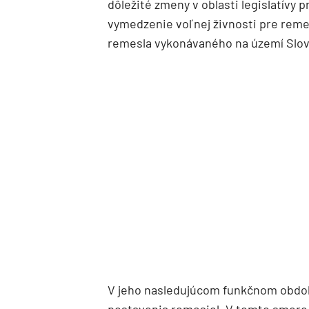
dôležité zmeny v oblasti legislatívy 
vymedzenie voľnej živnosti pre remes
remesla vykonávaného na území Slove
V jeho nasledujúcom funkčnom období
postavenia remesiel. V tomto smere 