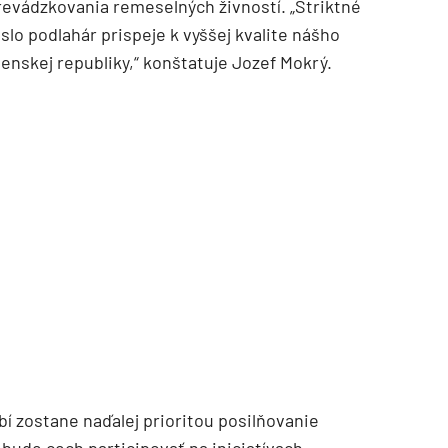
prevádzkovania remeselných živností. „Striktné
lo podlahár prispeje k vyššej kvalite nášho
nskej republiky,“ konštatuje Jozef Mokrý.
TZB HAUSTECHNIK 3/2026
 zostane naďalej prioritou posilňovanie
bude cech participovať na iniciatívach