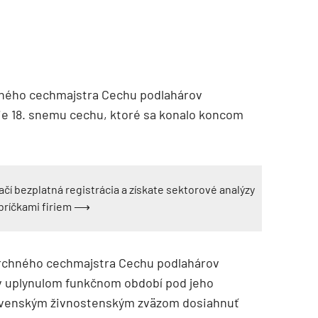
chného cechmajstra Cechu podlahárov
ie 18. snemu cechu, ktoré sa konalo koncom
ačí bezplatná registrácia a získate sektorové analýzy
ebríčkami firiem ⟶
vrchného cechmajstra Cechu podlahárov
 v uplynulom funkčnom období pod jeho
lovenským živnostenským zväzom dosiahnuť