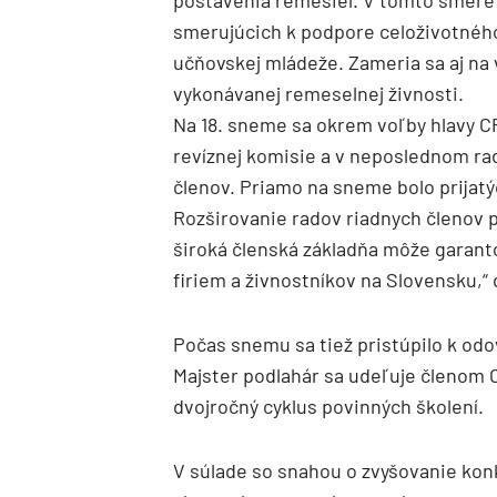
smerujúcich k podpore celoživotnéh
učňovskej mládeže. Zameria sa aj na
vykonávanej remeselnej živnosti.
Na 18. sneme sa okrem voľby hlavy C
revíznej komisie a v neposlednom rad
členov. Priamo na sneme bolo prijatý
Rozširovanie radov riadnych členov 
široká členská základňa môže garanto
firiem a živnostníkov na Slovensku,“
Počas snemu sa tiež pristúpilo k odov
Majster podlahár sa udeľuje členom 
dvojročný cyklus povinných školení.
V súlade so snahou o zvyšovanie ko