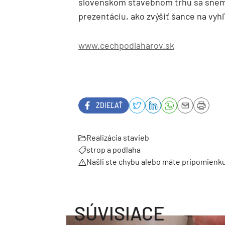
slovenskom stavebnom trhu sa snem
prezentáciu, ako zvýšiť šance na vyhľ
www.cechpodlaharov.sk
ZDIEĽAŤ
Realizácia stavieb
strop a podlaha
Našli ste chybu alebo máte pripomienk
SÚVISIACE