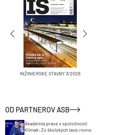
INŽINIERSKE STAVBY 3/2026
ASB
OD PARTNEROV ASB
Akadémia praxe v spoločnosti
Klimak: Zo školských lavíc rovno