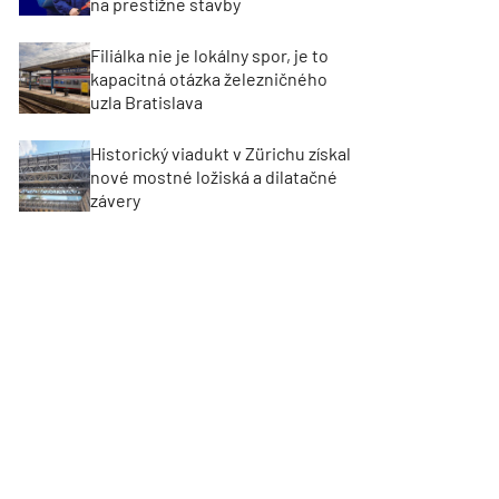
na prestížne stavby
Filiálka nie je lokálny spor, je to
kapacitná otázka železničného
uzla Bratislava
Historický viadukt v Zürichu získal
nové mostné ložiská a dilatačné
závery