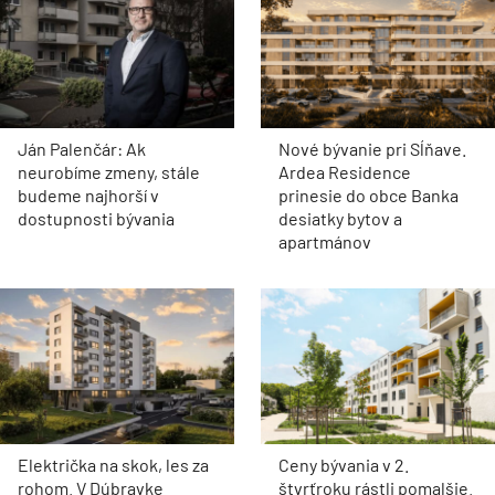
Ján Palenčár: Ak
Nové bývanie pri Sĺňave.
neurobíme zmeny, stále
Ardea Residence
budeme najhorší v
prinesie do obce Banka
dostupnosti bývania
desiatky bytov a
apartmánov
Električka na skok, les za
Ceny bývania v 2.
rohom. V Dúbravke
štvrťroku rástli pomalšie.