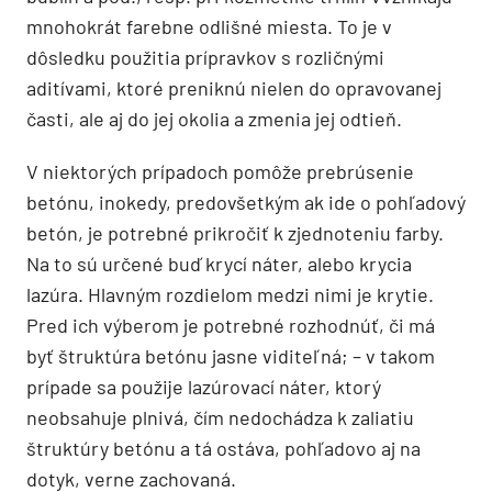
mnohokrát farebne odlišné miesta. To je v
dôsledku použitia prípravkov s rozličnými
aditívami, ktoré preniknú nielen do opravovanej
časti, ale aj do jej okolia a zmenia jej odtieň.
V niektorých prípadoch pomôže prebrúsenie
betónu, inokedy, predovšetkým ak ide o pohľadový
betón, je potrebné prikročiť k zjednoteniu farby.
Na to sú určené buď krycí náter, alebo krycia
lazúra. Hlavným rozdielom medzi nimi je krytie.
Pred ich výberom je potrebné rozhodnúť, či má
byť štruktúra betónu jasne viditeľná; – v takom
prípade sa použije lazúrovací náter, ktorý
neobsahuje plnivá, čím nedochádza k zaliatiu
štruktúry betónu a tá ostáva, pohľadovo aj na
dotyk, verne zachovaná.