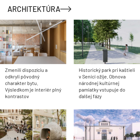
ARCHITEKTÚRA
Zmenili dispozíciu a
Historický park pri kaštieli
odkryli pôvodný
v Senici ožije. Obnova
charakter bytu.
národnej kultúrnej
Výsledkom je interiér plný
pamiatky vstupuje do
kontrastov
ďalšej fázy