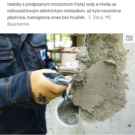
nádoby s predpísaným množstvom čistej vody a mieša sa
nízkootáčkovým elektrickým miešadlom, až kým nevznikne
plastická, homogénna zmes bez hrudiek.
|
Zdroj: MC
Bauchemie