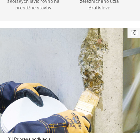
školských lavíc rovno na
železničného uzla
prestížne stavby
Bratislava
01 | Príprava podkladu