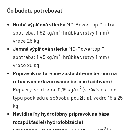
Čo budete potrebovať
Hrubá výplňová stierka
MC-Powertop G ultra
2
spotreba: 1,52 kg/m
(hrúbka vrstvy 1 mm),
vrece 25 kg
Jemná výplňová stierka
MC-Powertop F
2
spotreba: 1,45 kg/m
(hrúbka vrstvy 1 mm),
vrece 25 kg
Prípravok na farebné zušľachtenie betónu na
retušovanie/lazúrovanie betónu (aditívum)
2
Repacryl spotreba: 0,15 kg/m
(v závislosti od
typu podkladu a spôsobu použitia), vedro 15 a 25
kg
Neviditeľný hydrofóbny prípravok na báze
rozspúšťadiel (hydrofobizácia)
2
Emcephob SN spotreba: 0,10 až 0,15 l/m
(v