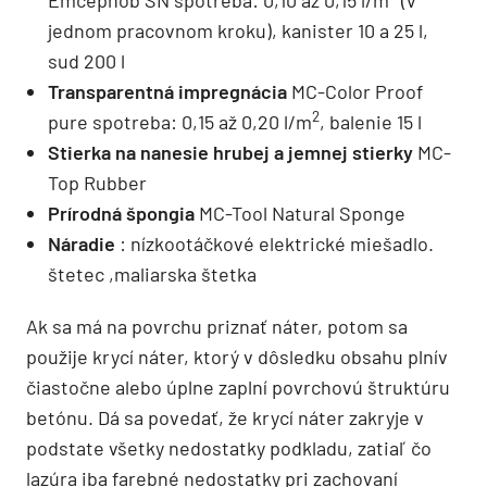
jednom pracovnom kroku), kanister 10 a 25 l,
sud 200 l
Transparentná impregnácia
MC-Color Proof
2
pure spotreba: 0,15 až 0,20 l/m
, balenie 15 l
Stierka na nanesie hrubej a jemnej stierky
MC-
Top Rubber
Prírodná špongia
MC-Tool Natural Sponge
Náradie
: nízkootáčkové elektrické miešadlo.
štetec ,maliarska štetka
Ak sa má na povrchu priznať náter, potom sa
použije krycí náter, ktorý v dôsledku obsahu plnív
čiastočne alebo úplne zaplní povrchovú štruktúru
betónu. Dá sa povedať, že krycí náter zakryje v
podstate všetky nedostatky podkladu, zatiaľ čo
lazúra iba farebné nedostatky pri zachovaní