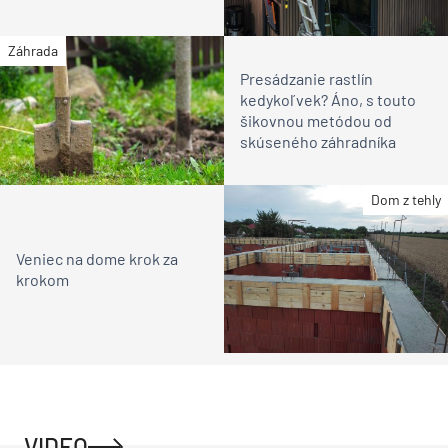
Záhrada
Presádzanie rastlín
kedykoľvek? Áno, s touto
šikovnou metódou od
skúseného záhradníka
Dom z tehly
Veniec na dome krok za
krokom
VIDEO