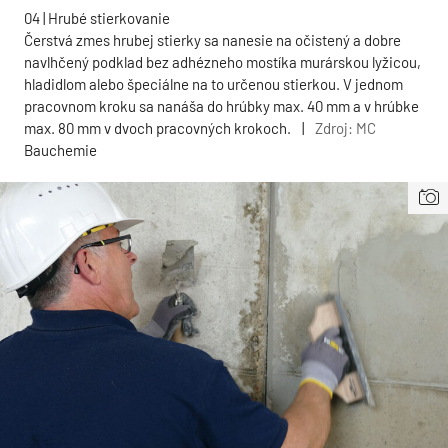
04 | Hrubé stierkovanie
Čerstvá zmes hrubej stierky sa nanesie na očistený a dobre
navlhčený podklad bez adhézneho mostíka murárskou lyžicou,
hladidlom alebo špeciálne na to určenou stierkou. V jednom
pracovnom kroku sa nanáša do hrúbky max. 40 mm a v hrúbke
max. 80 mm v dvoch pracovných krokoch.
|
Zdroj: MC
Bauchemie