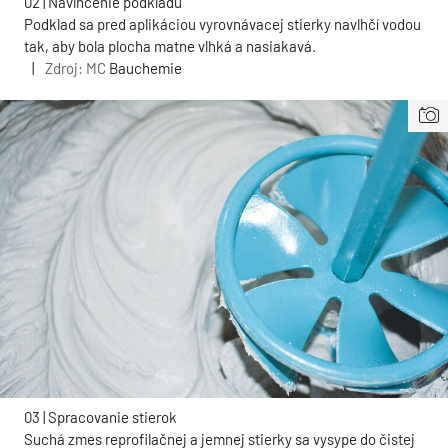
02 | Navlhčenie podkladu
Podklad sa pred aplikáciou vyrovnávacej stierky navlhčí vodou
tak, aby bola plocha matne vlhká a nasiakavá.
|
Zdroj: MC
Bauchemie
03 | Spracovanie stierok
Suchá zmes reprofilačnej a jemnej stierky sa vysype do čistej