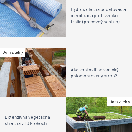
Hydroizolačná oddeľovacia
membrána proti vzniku
trhlín (pracovný postup)
Dom z tehly
Ako zhotoviť keramický
polomontovaný strop?
Dom z tehly
Extenzívna vegetačná
strecha v 10 krokoch