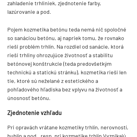
zahladenie trhliniek, zjednotenie farby,
lazúrovanie a pod.
Pojem kozmetika betónu teda nemá nič spoločné
so sanáciou betónu, aj napriek tomu, že rovnako
rieši problém trhlín. Na rozdiel od sanácie, ktorá
rieši trhliny ohrozujúce životnosť a stabilitu
betónovej konštrukcie (teda predovšetkým
technickú a statickú stránku), kozmetika rieši len
tie, ktoré sú neželané z estetického a
pohľadového hľadiska bez vplyvu na životnosť a
únosnosť betónu.
Zjednotenie vzhľadu
Pri opravách vrátane kozmetiky trhlín, nerovností,
bublín a pod., resp. pri kozmetike trhlín Vvznikajú