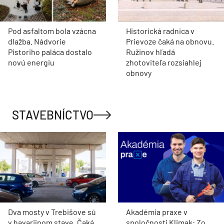
Pod asfaltom bola vzácna
Historická radnica v
dlažba. Nádvorie
Prievoze čaká na obnovu.
Pistoriho paláca dostalo
Ružinov hľadá
novú energiu
zhotoviteľa rozsiahlej
obnovy
STAVEBNÍCTVO
Dva mosty v Trebišove sú
Akadémia praxe v
v havarijnom stave. Čaká
spoločnosti Klimak: Zo