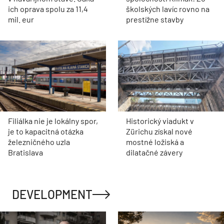
ich oprava spolu za 11,4
školských lavíc rovno na
mil. eur
prestížne stavby
Filiálka nie je lokálny spor,
Historický viadukt v
je to kapacitná otázka
Zürichu získal nové
železničného uzla
mostné ložiská a
Bratislava
dilatačné závery
DEVELOPMENT