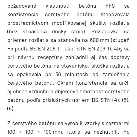
požadované vlastnosti betónu FFC sa
konzistencia čerstvého betónu stanovovala
prostredníctvom modifikovanej skúšky rozliatia
(bez striasania dosky stola). Požiadavka na
priemer rozliatia sa stanovila na 600 mm (stupeň
F5 podľa BS EN 206-1, resp. STN EN 206-1). Aby sa
pri návrhu receptúry zohľadnil aj čas dopravy
čerstvého betónu na stavenisko, skúška rozliatia
sa opakovala po 30 minútach od zamiešania
čerstvého betónu. Okrem konzistencie sa určil
aj obsah vzduchu a objemová hmotnosť čerstvého
betónu podľa príslušných noriem BS STN (4), (5),
(6).
Z čerstvého betónu sa vyrobili vzorky s rozmermi
100 × 100 × 100 mm, ktoré sa nezhutnili. Po