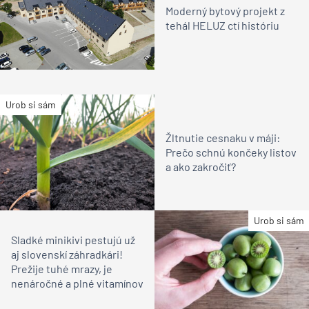
Moderný bytový projekt z
tehál HELUZ ctí históriu
Urob si sám
Žltnutie cesnaku v máji:
Prečo schnú končeky listov
a ako zakročiť?
Urob si sám
Sladké minikivi pestujú už
aj slovenskí záhradkári!
Prežije tuhé mrazy, je
nenáročné a plné vitamínov