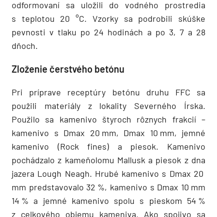
odformovaní sa uložili do vodného prostredia
s teplotou 20 °C. Vzorky sa podrobili skúške
pevnosti v tlaku po 24 hodinách a po 3, 7 a 28
dňoch.
Zloženie čerstvého betónu
Pri príprave receptúry betónu druhu FFC sa
použili materiály z lokality Severného Írska.
Použilo sa kamenivo štyroch rôznych frakcií –
kamenivo s Dmax 20 mm, Dmax 10 mm, jemné
kamenivo (Rock fines) a piesok. Kamenivo
pochádzalo z kameňolomu Mallusk a piesok z dna
jazera Lough Neagh. Hrubé kamenivo s Dmax 20
mm predstavovalo 32 %, kamenivo s Dmax 10 mm
14 % a jemné kamenivo spolu s pieskom 54 %
z celkového objemu kameniva. Ako spojivo sa