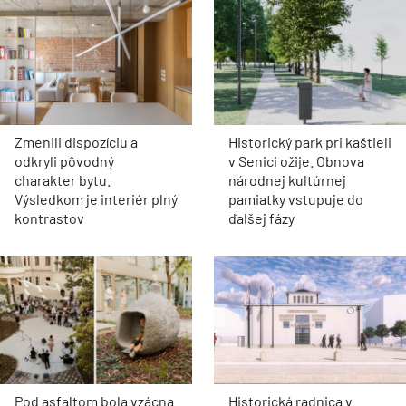
Zmenili dispozíciu a
Historický park pri kaštieli
odkryli pôvodný
v Senici ožije. Obnova
charakter bytu.
národnej kultúrnej
Výsledkom je interiér plný
pamiatky vstupuje do
kontrastov
ďalšej fázy
Pod asfaltom bola vzácna
Historická radnica v