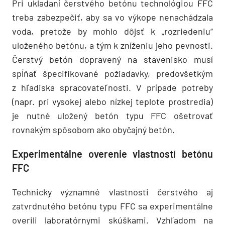
Pri ukladaní čerstvého betónu technológiou FFC
treba zabezpečiť, aby sa vo výkope nenachádzala
voda, pretože by mohlo dôjsť k „rozriedeniu“
uloženého betónu, a tým k zníženiu jeho pevnosti.
Čerstvý betón dopravený na stavenisko musí
spĺňať špecifikované požiadavky, predovšetkým
z hľadiska spracovateľnosti. V prípade potreby
(napr. pri vysokej alebo nízkej teplote prostredia)
je nutné uložený betón typu FFC ošetrovať
rovnakým spôsobom ako obyčajný betón.
Experimentálne overenie vlastností betónu
FFC
Technicky významné vlastnosti čerstvého aj
zatvrdnutého betónu typu FFC sa experimentálne
overili laboratórnymi skúškami. Vzhľadom na