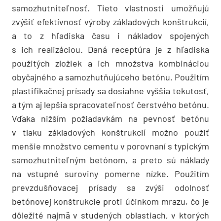
samozhutniteľnosť. Tieto vlastnosti umožňujú
zvýšiť efektívnosť výroby základových konštrukcií,
a to z hľadiska času i nákladov spojených
s ich realizáciou. Daná receptúra je z hľadiska
použitých zložiek a ich množstva kombináciou
obyčajného a samozhutňujúceho betónu. Použitím
plastifikačnej prísady sa dosiahne vyššia tekutosť,
a tým aj lepšia spracovateľnosť čerstvého betónu.
Vďaka nižším požiadavkám na pevnosť betónu
v tlaku základových konštrukcií možno použiť
menšie množstvo cementu v porovnaní s typickým
samozhutniteľným betónom, a preto sú náklady
na vstupné suroviny pomerne nízke. Použitím
prevzdušňovacej prísady sa zvýši odolnosť
betónovej konštrukcie proti účinkom mrazu, čo je
dôležité najmä v studených oblastiach, v ktorých