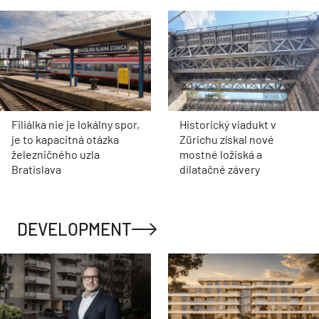
Filiálka nie je lokálny spor,
Historický viadukt v
je to kapacitná otázka
Zürichu získal nové
železničného uzla
mostné ložiská a
Bratislava
dilatačné závery
DEVELOPMENT