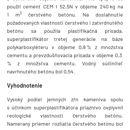
použil cement CEM I 52,5N v objeme 240 kg na
3
1 m
čerstvého betónu. Na dosiahnutie
požadovaných vlastností čerstvého i zatvrdnutého
betónu sa použila plastifikačná prísada,
superplastifikátor tretej generácie na báze
polykarboxyléteru v objeme 0,8 % z množstva
cementu a prevzdušňovacia prísada v objeme 0,3
% z množstva cementu. Vodný súčiniteľ
navrhnutého betónu bol 0,54.
Vyhodnotenie
Vysoký podiel jemných zŕn kameniva spolu
s účinkom superplastifikátora priaznivo ovplyvnil
reologické vlastnosti čerstvého betónu.
Nameraný priemer rozliatia čerstvého betónu bol