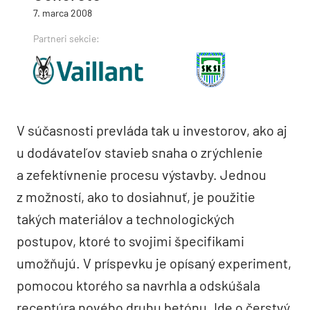
7. marca 2008
Partneri sekcie:
V súčasnosti prevláda tak u investorov, ako aj
u dodávateľov stavieb snaha o zrýchlenie
a zefektívnenie procesu výstavby. Jednou
z možností, ako to dosiahnuť, je použitie
takých materiálov a technologických
postupov, ktoré to svojimi špecifikami
umožňujú. V príspevku je opísaný experiment,
pomocou ktorého sa navrhla a odskúšala
receptúra nového druhu betónu. Ide o čerstvý