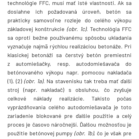
technológie FFC, musí mať isté vlastnosti. Ak sa
dosiahne ich požadovaná úroveň, betón sa
prakticky samovoľne rozleje do celého výkopu
základovej konštrukcie
(obr. 1c)
. Technológia FFC
sa oproti bežne používanému spôsobu ukladania
vyznačuje najmä rýchlou realizáciou betonáže. Pri
klasickej betonáži sa čerstvý betón premiestni
z automiešačky, resp. autodomiešavača do
betónovaného výkopu napr. pomocou nakladača
(1), (2)
(obr. 1a)
. Na stavenisku tak treba mať ďalší
stroj (napr. nakladač) s obsluhou, čo zvyšuje
celkové náklady realizácie. Takisto počas
vyprázdňovania celého autodomiešavača je toto
zariadenie blokované pre ďalšie použitie a celý
proces je časovo náročnejší. Ďalšou možnosťou je
použitie betónovej pumpy
(obr. 1b)
, čo je však pre