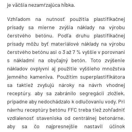
je väčšia nezamŕzajúca hĺbka.
Vzhľadom na nutnosť použitia plastifikačnej
prísady sa mierne zvýšia náklady na výrobu
čerstvého betónu. Podľa druhu plastifikačnej
prísady môžu byť materiálové náklady na výrobu
čerstvého betónu asi o 3 až 7 % vyššie v porovnaní
s nákladmi na obyčajný betón. Toto zvýšenie
nákladov ovplyvní aj použitie vyššieho množstva
jemného kameniva. Použitím superplastifikátora
sa taktiež zvyšujú nároky na návrh vhodnej
receptúry, aby sa zabránilo segregácii zložiek,
prípadne aby nedochádzalo k odlučovaniu vody. Pri
návrhu receptúry betónu FFC treba tiež zohľadniť
vzdialenosť staveniska od centrálnej betonárne,
aby sa čo najpresnejšie nastavil účinok