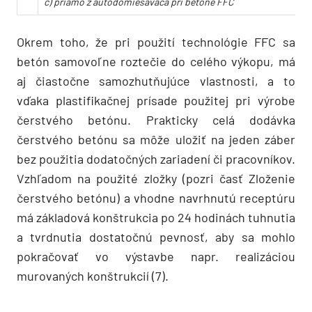
c) priamo z autodomiešavača pri betóne FFC
Okrem toho, že pri použití technológie FFC sa
betón samovoľne roztečie do celého výkopu, má
aj čiastočne samozhutňujúce vlastnosti, a to
vďaka plastifikačnej prísade použitej pri výrobe
čerstvého betónu. Prakticky celá dodávka
čerstvého betónu sa môže uložiť na jeden záber
bez použitia dodatočných zariadení či pracovníkov.
Vzhľadom na použité zložky (pozri časť Zloženie
čerstvého betónu) a vhodne navrhnutú receptúru
má základová konštrukcia po 24 hodinách tuhnutia
a tvrdnutia dostatočnú pevnosť, aby sa mohlo
pokračovať vo výstavbe napr. realizáciou
murovaných konštrukcií (7).