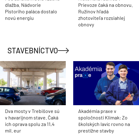
dlažba. Nádvorie
Prievoze čaká na obnovu.
Pistoriho paláca dostalo
Ružinov hľadá
novú energiu
zhotoviteľa rozsiahlej
obnovy
STAVEBNÍCTVO
Dva mosty v Trebišove sú
Akadémia praxe v
v havarijnom stave. Čaká
spoločnosti Klimak: Zo
ich oprava spolu za 11,4
školských lavíc rovno na
mil. eur
prestížne stavby