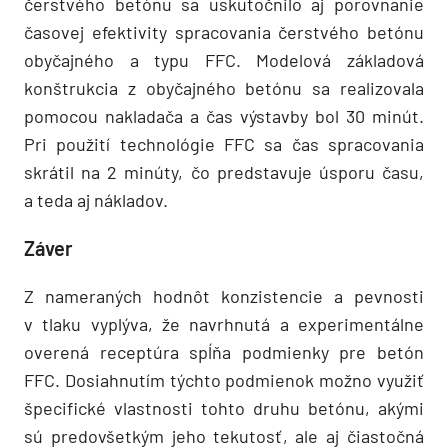
čerstvého betónu sa uskutočnilo aj porovnanie
časovej efektivity spracovania čerstvého betónu
obyčajného a typu FFC. Modelová základová
konštrukcia z obyčajného betónu sa realizovala
pomocou nakladača a čas výstavby bol 30 minút.
Pri použití technológie FFC sa čas spracovania
skrátil na 2 minúty, čo predstavuje úsporu času,
a teda aj nákladov.
Záver
Z nameraných hodnôt konzistencie a pevnosti
v tlaku vyplýva, že navrhnutá a experimentálne
overená receptúra spĺňa podmienky pre betón
FFC. Dosiahnutím týchto podmienok možno využiť
špecifické vlastnosti tohto druhu betónu, akými
sú predovšetkým jeho tekutosť, ale aj čiastočná