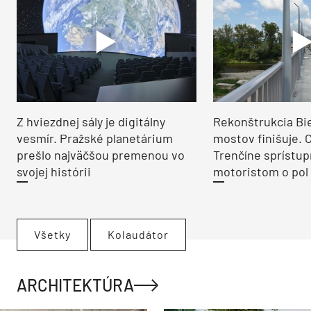
Z hviezdnej sály je digitálny
Rekonštrukcia Bi
vesmír. Pražské planetárium
mostov finišuje. 
prešlo najväčšou premenou vo
Trenčíne sprístup
svojej histórii
motoristom o pol 
Všetky
Kolaudátor
ARCHITEKTÚRA