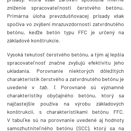
zníženie spracovateľnosti čerstvého betónu.
Primárna úloha prevzdušňovacej prísady však
spočíva vo zvýšení mrazuvzdornosti zatvrdnutého
betónu, keďže betón typu FFC je určený na
základové konštrukcie.
Vysoká tekutosť čerstvého betónu, a tým aj lepšia
spracovateľnosť značne zvyšujú efektivitu jeho
ukladania. Porovnanie niektorých dôležitých
charakteristík čerstvého a zatvrdnutého betónu je
uvedené v
tab. 1
. Porovnané sú významné
charakteristiky obyčajného betónu, ktorý sa
najčastejšie používa na výrobu základových
konštrukcií, s charakteristikami betónu FFC.
V tabuľke sú na porovnanie uvedené aj hodnoty
samozhutniteľného betónu (SCC), ktorý sa na