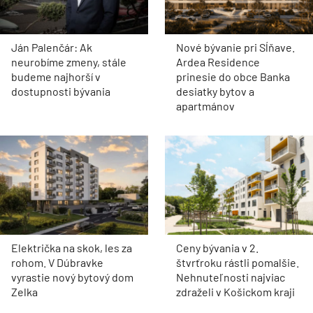
Ján Palenčár: Ak
Nové bývanie pri Sĺňave.
neurobíme zmeny, stále
Ardea Residence
budeme najhorší v
prinesie do obce Banka
dostupnosti bývania
desiatky bytov a
apartmánov
Električka na skok, les za
Ceny bývania v 2.
rohom. V Dúbravke
štvrťroku rástli pomalšie.
vyrastie nový bytový dom
Nehnuteľnosti najviac
Zelka
zdraželi v Košickom kraji