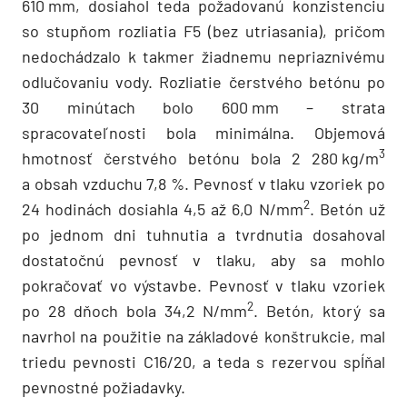
610 mm, dosiahol teda požadovanú konzistenciu
so stupňom rozliatia F5 (bez utriasania), pričom
nedochádzalo k takmer žiadnemu nepriaznivému
odlučovaniu vody. Rozliatie čerstvého betónu po
30 minútach bolo 600 mm – strata
spracovateľnosti bola minimálna. Objemová
3
hmotnosť čerstvého betónu bola 2 280 kg/m
a obsah vzduchu 7,8 %. Pevnosť v tlaku vzoriek po
2
24 hodinách dosiahla 4,5 až 6,0 N/mm
. Betón už
po jednom dni tuhnutia a tvrdnutia dosahoval
dostatočnú pevnosť v tlaku, aby sa mohlo
pokračovať vo výstavbe. Pevnosť v tlaku vzoriek
2
po 28 dňoch bola 34,2 N/mm
. Betón, ktorý sa
navrhol na použitie na základové konštrukcie, mal
triedu pevnosti C16/20, a teda s rezervou spĺňal
pevnostné požiadavky.