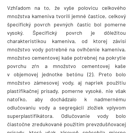
Vzhľadom na to, že vyše polovicu celkového
množstva kameniva tvorili jemné častice, celkový
špecifický povrch pevných častíc bol pomerne
vysoký. Špecifický povrch je dôležitou
charakteristikou kameniva, od ktorej závisí
množstvo vody potrebné na ovlhčenie kameniva,
množstvo cementovej kaše potrebnej na pokrytie
povrchu zŕn a množstvo cementovej kaše
v objemovej jednotke betónu (2). Preto bolo
množstvo zámesovej vody, aj napriek použitiu
plastifikačnej prísady, pomerne vysoké, nie však
natoľko, aby dochádzalo k nadmernému
odlučovaniu vody a segregácii zložiek vplyvom
superplastifikátora. Odlučovanie vody bolo
čiastočne zredukované použitím prevzdušňovacej
prísady, ktorá však zároveň spôsobila mierne